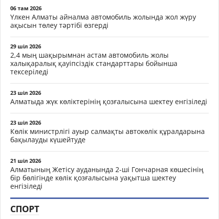
06 там 2026
Үлкен Алматы айналма автомобиль жолында жол жүру
ақысын төлеу тәртібі өзгерді
29 шіл 2026
2,4 мың шақырымнан астам автомобиль жолы
халықаралық қауіпсіздік стандарттары бойынша
тексеріледі
23 шіл 2026
Алматыда жүк көліктерінің қозғалысына шектеу енгізіледі
23 шіл 2026
Көлік министрлігі ауыр салмақты автокөлік құралдарына
бақылауды күшейтуде
21 шіл 2026
Алматының Жетісу ауданында 2-ші Гончарная көшесінің
бір бөлігінде көлік қозғалысына уақытша шектеу
енгізіледі
СПОРТ