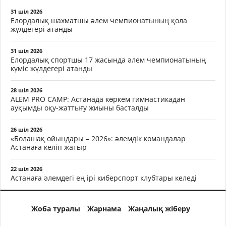
31 шіл 2026
Елордалық шахматшы әлем чемпионатының қола
жүлдегері атанды
31 шіл 2026
Елордалық спортшы 17 жасында әлем чемпионатының
күміс жүлдегері атанды
28 шіл 2026
ALEM PRO CAMP: Астанада көркем гимнастикадан
ауқымды оқу-жаттығу жиыны басталды
26 шіл 2026
«Болашақ ойындары – 2026»: әлемдік командалар
Астанаға келіп жатыр
22 шіл 2026
Астанаға әлемдегі ең ірі киберспорт клубтары келеді
Жоба туралы
Жарнама
Жаңалық жіберу