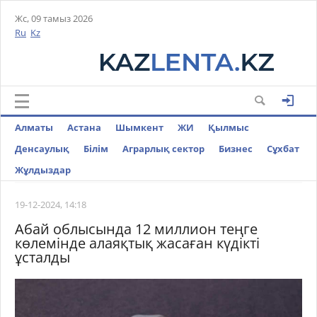
Жс, 09 тамыз 2026
Ru
Kz
Алматы
Астана
Шымкент
ЖИ
Қылмыс
Денсаулық
Білім
Аграрлық сектор
Бизнес
Cұхбат
Жұлдыздар
19-12-2024, 14:18
Абай облысында 12 миллион теңге
көлемінде алаяқтық жасаған күдікті
ұсталды