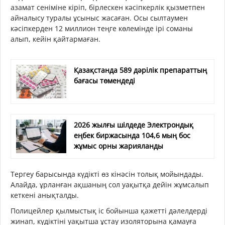
азамат сеніміне кіріп, бірлескен кәсіпкерлік қызметпен
айналысу туралы ұсыныс жасаған. Осы сылтаумен
кәсіпкерден 12 миллион теңге көлемінде ірі соманы
алып, кейін қайтармаған.
Қазақстанда 589 дәрілік препараттың
бағасы төмендеді
2026 жылғы шілдеде Электрондық
еңбек биржасында 104,6 мың бос
жұмыс орны жарияланды
Тергеу барысында күдікті өз кінәсін толық мойындады.
Алайда, ұрланған ақшаның сол уақытқа дейін жұмсалып
кеткені анықталды.
Полицейлер қылмыстық іс бойынша қажетті дәлелдерді
жинап, күдіктіні уақытша ұстау изоляторына қамауға