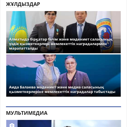
ЖҰЛДЫЗДАР
Алматыда бірқатар білім және мәдениет саласының
үздік қызметкерлері мемлекеттік наградалармен
марапатталды
Аида Балаева мәдениет және медиа саласының
қызметкерлеріне мемлекеттік наградалар табыстады
МУЛЬТИМЕДИА