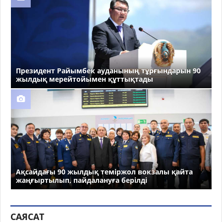
Президент Райымбек ауданының тұрғындарын 90
жылдық мерейтойымен құттықтады
Ақсайдағы 90 жылдық теміржол вокзалы қайта
жаңғыртылып, пайдалануға берілді
САЯСАТ