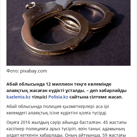
Фото: pixabay.com
Абай облысында 12 миллион теңге көлемінде
алаяқтық жасаған күдікті ұсталды, – деп хабарлайды
kazlenta.kz
тілшісі
Polisia.kz
сайтына сілтеме жасап.
Абай облысында полиция қызметкерлері аса ірі
көлемдегі алаяқтық ісіне күдіктіні қолға түсірді.
Оқиға 2016 жылдың сәуір айында басталған. 45 жастағы
кәсіпкер полицияға арыз түсіріп, өзін таныс адамының
алдап кеткенін хабарлады. Оның айтуынша, 59 жастағы