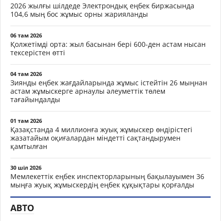
2026 жылғы шілдеде Электрондық еңбек биржасында
104,6 мың бос жұмыс орны жарияланды
06 там 2026
Қолжетімді орта: жыл басынан бері 600-ден астам нысан
тексерістен өтті
04 там 2026
Зиянды еңбек жағдайларында жұмыс істейтін 26 мыңнан
астам жұмыскерге арнаулы әлеуметтік төлем
тағайындалды
01 там 2026
Қазақстанда 4 миллионға жуық жұмыскер өндірістегі
жазатайым оқиғалардан міндетті сақтандырумен
қамтылған
30 шіл 2026
Мемлекеттік еңбек инспекторларының бақылауымен 36
мыңға жуық жұмыскердің еңбек құқықтары қорғалды
АВТО