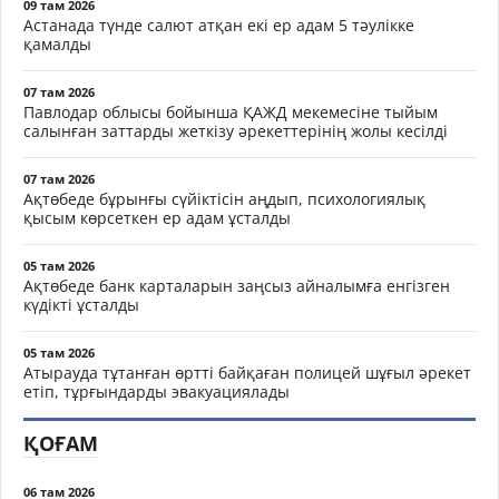
09 там 2026
Астанада түнде салют атқан екі ер адам 5 тәулікке
қамалды
07 там 2026
Павлодар облысы бойынша ҚАЖД мекемесіне тыйым
салынған заттарды жеткізу әрекеттерінің жолы кесілді
07 там 2026
Ақтөбеде бұрынғы сүйіктісін аңдып, психологиялық
қысым көрсеткен ер адам ұсталды
05 там 2026
Ақтөбеде банк карталарын заңсыз айналымға енгізген
күдікті ұсталды
05 там 2026
Атырауда тұтанған өртті байқаған полицей шұғыл әрекет
етіп, тұрғындарды эвакуациялады
ҚОҒАМ
06 там 2026