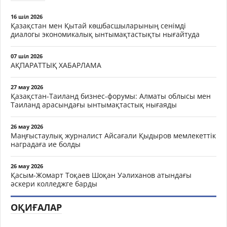
16 шіл 2026
Қазақстан мен Қытай көшбасшыларының сенімді
диалогы экономикалық ынтымақтастықты нығайтуда
07 шіл 2026
АҚПАРАТТЫҚ ХАБАРЛАМА
27 мау 2026
Қазақстан-Таиланд бизнес-форумы: Алматы облысы мен
Таиланд арасындағы ынтымақтастық нығаяды
26 мау 2026
Маңғыстаулық журналист Айсағали Қыдыров мемлекеттік
наградаға ие болды
26 мау 2026
Қасым-Жомарт Тоқаев Шоқан Уәлиханов атындағы
әскери колледжге барды
ОҚИҒАЛАР