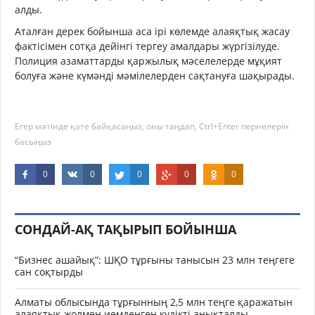
алды.
Аталған дерек бойынша аса ірі көлемде алаяқтық жасау
фактісімен сотқа дейінгі тергеу амалдары жүргізілуде.
Полиция азаматтарды қаржылық мәселелерде мұқият
болуға және күмәнді мәмілелерден сақтануға шақырады.
Егер мәтінде қате байқасаңыз, оны таңдап, Ctrl+Enter пернелерін
басыңыз
0
0
0
0
0
СОНДАЙ-АҚ ТАҚЫРЫП БОЙЫНША
“Бизнес ашайық”: ШҚО тұрғыны танысын 23 млн теңгеге
сан соқтырды
Алматы облысында тұрғынның 2,5 млн теңге қаражатын
алаяқтық жолмен иемденген күдікті анықталды