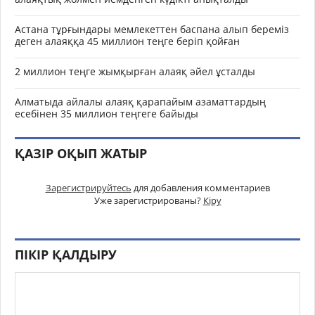
Астана тұрғындары мемлекеттен баспана алып береміз
деген алаяққа 45 миллион теңге беріп қойған
2 миллион теңге жымқырған алаяқ әйел ұсталды
Алматыда айлалы алаяқ қарапайым азаматтардың
есебінен 35 миллион теңгеге байыды
ҚАЗІР ОҚЫП ЖАТЫР
Зарегистрируйтесь
для добавления комментариев
Уже зарегистрированы?
Кіру
ПІКІР ҚАЛДЫРУ