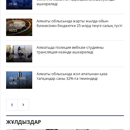
әшкереледі
11:48
Алматы облысында жарты жылда ойын
бизнесінен бюджетке 25 млрд теңге салық түсті
30-07-2026,
10:53
Алматыда полиция вебкам-студияны
трансляция кезінде әшкереледі
29-07-2026,
17:30
Алматы облысында жол апатынан қаза
тапқандар саны 32%-ға төмендеді
28-07-2026,
16:56
1
ЖҰЛДЫЗДАР