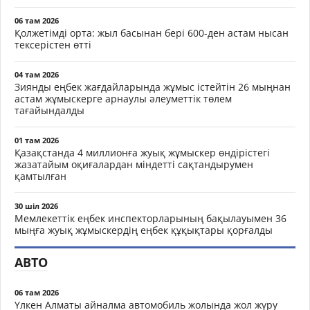
06 там 2026
Қолжетімді орта: жыл басынан бері 600-ден астам нысан
тексерістен өтті
04 там 2026
Зиянды еңбек жағдайларында жұмыс істейтін 26 мыңнан
астам жұмыскерге арнаулы әлеуметтік төлем
тағайындалды
01 там 2026
Қазақстанда 4 миллионға жуық жұмыскер өндірістегі
жазатайым оқиғалардан міндетті сақтандырумен
қамтылған
30 шіл 2026
Мемлекеттік еңбек инспекторларының бақылауымен 36
мыңға жуық жұмыскердің еңбек құқықтары қорғалды
АВТО
06 там 2026
Үлкен Алматы айналма автомобиль жолында жол жүру