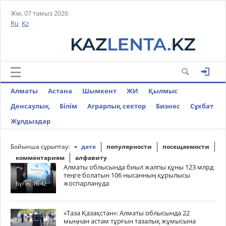
Жм, 07 тамыз 2026
Ru
Kz
Алматы
Астана
Шымкент
ЖИ
Қылмыс
Денсаулық
Білім
Аграрлық сектор
Бизнес
Cұхбат
Жұлдыздар
Бойынша сұрыптау:
дате
популярности
посещаемости
комментариям
алфавиту
Алматы облысында биыл жалпы құны 123 млрд
теңге болатын 106 нысанның құрылысы
жоспарлануда
Бүгін, 16:42
«Таза Қазақстан»: Алматы облысында 22
мыңнан астам тұрғын тазалық жұмысына