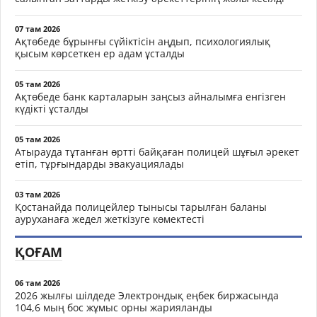
07 там 2026
Ақтөбеде бұрынғы сүйіктісін аңдып, психологиялық
қысым көрсеткен ер адам ұсталды
05 там 2026
Ақтөбеде банк карталарын заңсыз айналымға енгізген
күдікті ұсталды
05 там 2026
Атырауда тұтанған өртті байқаған полицей шұғыл әрекет
етіп, тұрғындарды эвакуациялады
03 там 2026
Қостанайда полицейлер тынысы тарылған баланы
ауруханаға жедел жеткізуге көмектесті
ҚОҒАМ
06 там 2026
2026 жылғы шілдеде Электрондық еңбек биржасында
104,6 мың бос жұмыс орны жарияланды