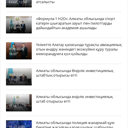
атсалысты
Кеше, 12:58
«Формула-1 H2O»: Алматы облысында спорт
катерін шығаратын зауыт пен пилоттарды
5-08-2026,
дайындайтын академия ашылады
11:47
Үкіметте Алатау қаласында тұрақты авиациялық
отын өндіру жөніндегі экожүйені құру туралы
4-08-2026,
меморандумға қол қойылды
18:00
Алматы облысында Өңірлік инвестициялық
штабтың отырысы өтті
3-08-2026,
17:10
Алматы облысында өңірлік инвестициялық
штаб отырысы өтті
31-07-2026,
17:58
Алматы облысында полиция жанармай құю
бекетіне жасалған қарақшылық шабуылды
31-07-2026,