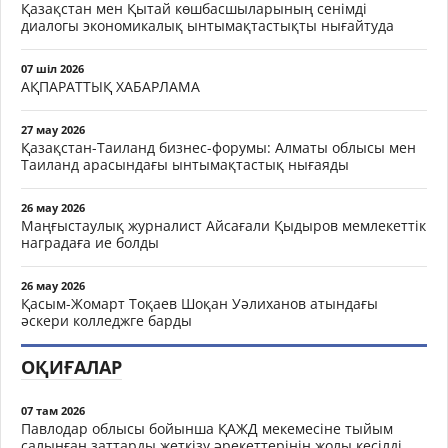
Қазақстан мен Қытай көшбасшыларының сенімді
диалогы экономикалық ынтымақтастықты нығайтуда
07 шіл 2026
АҚПАРАТТЫҚ ХАБАРЛАМА
27 мау 2026
Қазақстан-Таиланд бизнес-форумы: Алматы облысы мен
Таиланд арасындағы ынтымақтастық нығаяды
26 мау 2026
Маңғыстаулық журналист Айсағали Қыдыров мемлекеттік
наградаға ие болды
26 мау 2026
Қасым-Жомарт Тоқаев Шоқан Уәлиханов атындағы
әскери колледжге барды
ОҚИҒАЛАР
07 там 2026
Павлодар облысы бойынша ҚАЖД мекемесіне тыйым
салынған заттарды жеткізу әрекеттерінің жолы кесілді