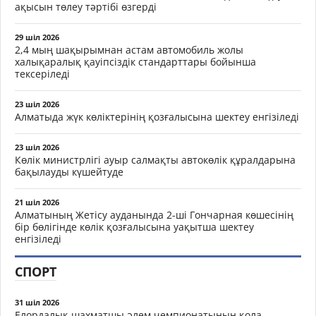
ақысын төлеу тәртібі өзгерді
29 шіл 2026
2,4 мың шақырымнан астам автомобиль жолы
халықаралық қауіпсіздік стандарттары бойынша
тексеріледі
23 шіл 2026
Алматыда жүк көліктерінің қозғалысына шектеу енгізіледі
23 шіл 2026
Көлік министрлігі ауыр салмақты автокөлік құралдарына
бақылауды күшейтуде
21 шіл 2026
Алматының Жетісу ауданында 2-ші Гончарная көшесінің
бір бөлігінде көлік қозғалысына уақытша шектеу
енгізіледі
СПОРТ
31 шіл 2026
Елордалық шахматшы әлем чемпионатының қола