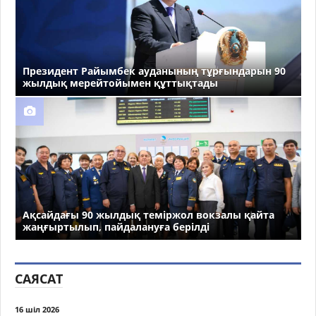
Президент Райымбек ауданының тұрғындарын 90
жылдық мерейтойымен құттықтады
Ақсайдағы 90 жылдық теміржол вокзалы қайта
жаңғыртылып, пайдалануға берілді
САЯСАТ
16 шіл 2026