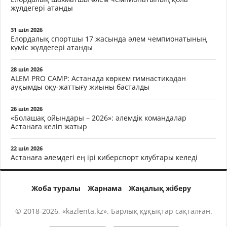
жүлдегері атанды
31 шіл 2026
Елордалық спортшы 17 жасында әлем чемпионатының
күміс жүлдегері атанды
28 шіл 2026
ALEM PRO CAMP: Астанада көркем гимнастикадан
ауқымды оқу-жаттығу жиыны басталды
26 шіл 2026
«Болашақ ойындары – 2026»: әлемдік командалар
Астанаға келіп жатыр
22 шіл 2026
Астанаға әлемдегі ең ірі киберспорт клубтары келеді
Жоба туралы
Жарнама
Жаңалық жіберу
© 2018-2026, «kazlenta.kz». Барлық құқықтар сақталған.