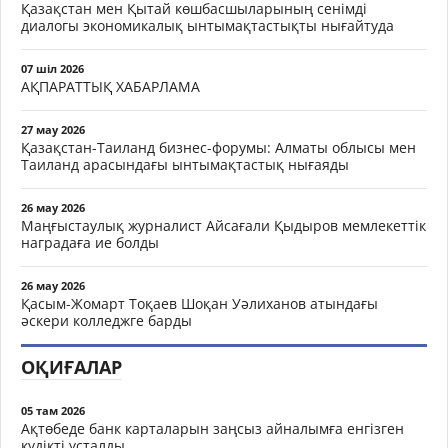
Қазақстан мен Қытай көшбасшыларының сенімді
диалогы экономикалық ынтымақтастықты нығайтуда
07 шіл 2026
АҚПАРАТТЫҚ ХАБАРЛАМА
27 мау 2026
Қазақстан-Таиланд бизнес-форумы: Алматы облысы мен
Таиланд арасындағы ынтымақтастық нығаяды
26 мау 2026
Маңғыстаулық журналист Айсағали Қыдыров мемлекеттік
наградаға ие болды
26 мау 2026
Қасым-Жомарт Тоқаев Шоқан Уәлиханов атындағы
әскери колледжге барды
ОҚИҒАЛАР
05 там 2026
Ақтөбеде банк карталарын заңсыз айналымға енгізген
күдікті ұсталды