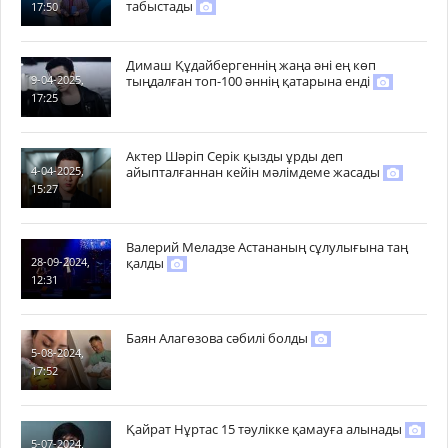
табыстады
17:50
Димаш Құдайбергеннің жаңа әні ең көп
тыңдалған топ-100 әннің қатарына енді
9-04-2025,
17:25
Актер Шәріп Серік қызды ұрды деп
айыпталғаннан кейін мәлімдеме жасады
4-04-2025,
15:27
Валерий Меладзе Астананың сұлулығына таң
қалды
28-09-2024,
12:31
Баян Алагөзова сәбилі болды
5-08-2024,
17:52
Қайрат Нұртас 15 тәулікке қамауға алынады
5-07-2024,