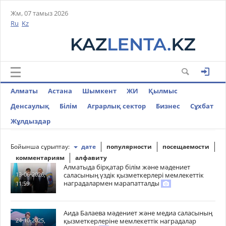
Жм, 07 тамыз 2026
Ru
Kz
Алматы
Астана
Шымкент
ЖИ
Қылмыс
Денсаулық
Білім
Аграрлық сектор
Бизнес
Cұхбат
Жұлдыздар
Бойынша сұрыптау:
дате
популярности
посещаемости
комментариям
алфавиту
Алматыда бірқатар білім және мәдениет
саласының үздік қызметкерлері мемлекеттік
13-06-2026,
наградалармен марапатталды
11:59
Аида Балаева мәдениет және медиа саласының
қызметкерлеріне мемлекеттік наградалар
24-10-2025,