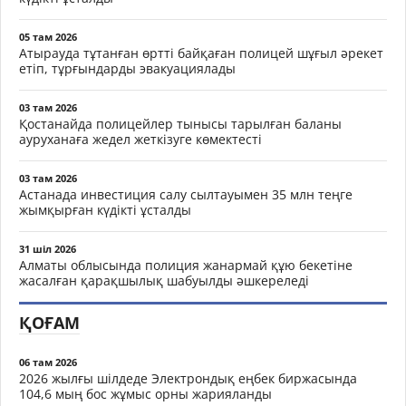
05 там 2026
Атырауда тұтанған өртті байқаған полицей шұғыл әрекет
етіп, тұрғындарды эвакуациялады
03 там 2026
Қостанайда полицейлер тынысы тарылған баланы
ауруханаға жедел жеткізуге көмектесті
03 там 2026
Астанада инвестиция салу сылтауымен 35 млн теңге
жымқырған күдікті ұсталды
31 шіл 2026
Алматы облысында полиция жанармай құю бекетіне
жасалған қарақшылық шабуылды әшкереледі
ҚОҒАМ
06 там 2026
2026 жылғы шілдеде Электрондық еңбек биржасында
104,6 мың бос жұмыс орны жарияланды