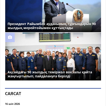
Президент Райымбек ауданының тұрғындарын 90
жылдық мерейтойымен құттықтады
Ақсайдағы 90 жылдық теміржол вокзалы қайта
жаңғыртылып, пайдалануға берілді
САЯСАТ
16 шіл 2026