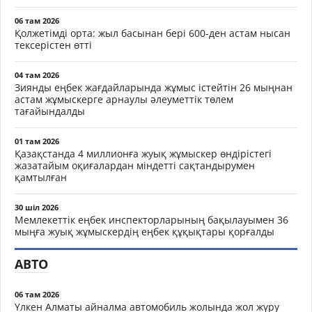
06 там 2026
Қолжетімді орта: жыл басынан бері 600-ден астам нысан
тексерістен өтті
04 там 2026
Зиянды еңбек жағдайларында жұмыс істейтін 26 мыңнан
астам жұмыскерге арнаулы әлеуметтік төлем
тағайындалды
01 там 2026
Қазақстанда 4 миллионға жуық жұмыскер өндірістегі
жазатайым оқиғалардан міндетті сақтандырумен
қамтылған
30 шіл 2026
Мемлекеттік еңбек инспекторларының бақылауымен 36
мыңға жуық жұмыскердің еңбек құқықтары қорғалды
АВТО
06 там 2026
Үлкен Алматы айналма автомобиль жолында жол жүру