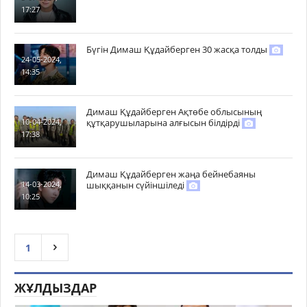
17:27
Бүгін Димаш Құдайберген 30 жасқа толды
24-05-2024,
14:35
Димаш Құдайберген Ақтөбе облысының
құтқарушыларына алғысын білдірді
10-04-2024,
17:38
Димаш Құдайберген жаңа бейнебаяны
шыққанын сүйіншіледі
14-03-2024,
10:25
1
ЖҰЛДЫЗДАР