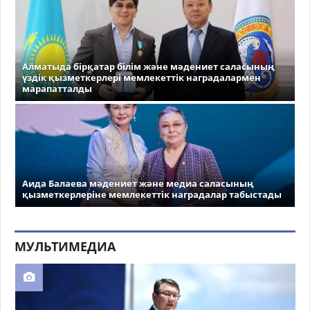
Алматыда бірқатар білім және мәдениет саласының
үздік қызметкерлері мемлекеттік наградалармен
марапатталды
Аида Балаева мәдениет және медиа саласының
қызметкерлеріне мемлекеттік наградалар табыстады
МУЛЬТИМЕДИА