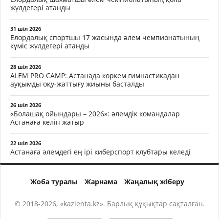
жүлдегері атанды
31 шіл 2026
Елордалық спортшы 17 жасында әлем чемпионатының
күміс жүлдегері атанды
28 шіл 2026
ALEM PRO CAMP: Астанада көркем гимнастикадан
ауқымды оқу-жаттығу жиыны басталды
26 шіл 2026
«Болашақ ойындары – 2026»: әлемдік командалар
Астанаға келіп жатыр
22 шіл 2026
Астанаға әлемдегі ең ірі киберспорт клубтары келеді
Жоба туралы
Жарнама
Жаңалық жіберу
© 2018-2026, «kazlenta.kz». Барлық құқықтар сақталған.