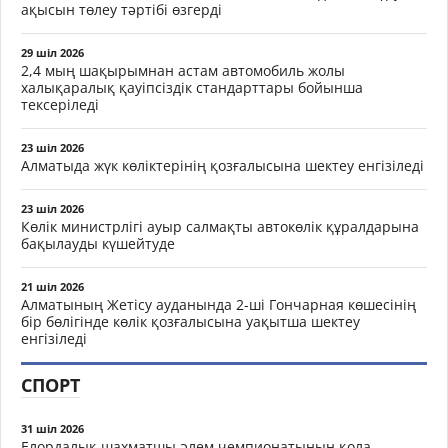
ақысын төлеу тәртібі өзгерді
29 шіл 2026
2,4 мың шақырымнан астам автомобиль жолы
халықаралық қауіпсіздік стандарттары бойынша
тексеріледі
23 шіл 2026
Алматыда жүк көліктерінің қозғалысына шектеу енгізіледі
23 шіл 2026
Көлік министрлігі ауыр салмақты автокөлік құралдарына
бақылауды күшейтуде
21 шіл 2026
Алматының Жетісу ауданында 2-ші Гончарная көшесінің
бір бөлігінде көлік қозғалысына уақытша шектеу
енгізіледі
СПОРТ
31 шіл 2026
Елордалық шахматшы әлем чемпионатының қола