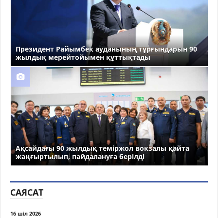
Президент Райымбек ауданының тұрғындарын 90
жылдық мерейтойымен құттықтады
Ақсайдағы 90 жылдық теміржол вокзалы қайта
жаңғыртылып, пайдалануға берілді
САЯСАТ
16 шіл 2026