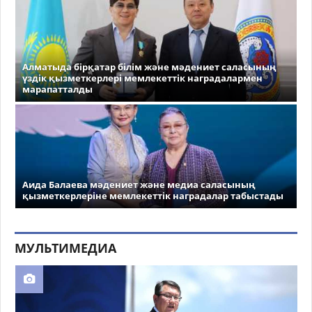
Алматыда бірқатар білім және мәдениет саласының
үздік қызметкерлері мемлекеттік наградалармен
марапатталды
Аида Балаева мәдениет және медиа саласының
қызметкерлеріне мемлекеттік наградалар табыстады
МУЛЬТИМЕДИА