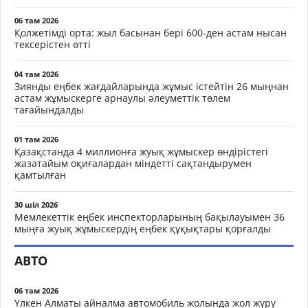
06 там 2026
Қолжетімді орта: жыл басынан бері 600-ден астам нысан
тексерістен өтті
04 там 2026
Зиянды еңбек жағдайларында жұмыс істейтін 26 мыңнан
астам жұмыскерге арнаулы әлеуметтік төлем
тағайындалды
01 там 2026
Қазақстанда 4 миллионға жуық жұмыскер өндірістегі
жазатайым оқиғалардан міндетті сақтандырумен
қамтылған
30 шіл 2026
Мемлекеттік еңбек инспекторларының бақылауымен 36
мыңға жуық жұмыскердің еңбек құқықтары қорғалды
АВТО
06 там 2026
Үлкен Алматы айналма автомобиль жолында жол жүру