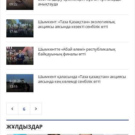
анықтауда
09:22
Шымкент: «Таза Қазақстан» экологиялық
акциясы аясында кезекті сенбілік өтті
12-08-2025,
17:46
Шымкентте «Абай әлемі» республикалық
байқауының финалы өтті
11-08-2025,
17:52
Шымкент қаласында «Таза қазақстан» акциясы
аясында кең көлемді сенбілік өтті
9-08-2025,
13:11
6
ЖҰЛДЫЗДАР