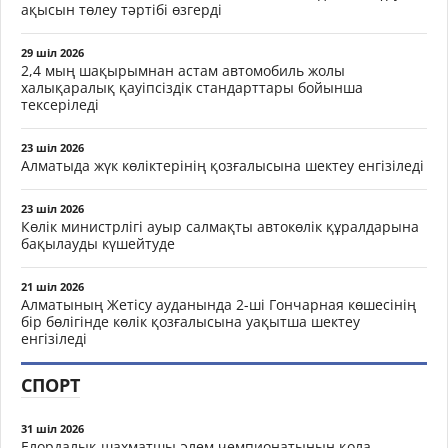
ақысын төлеу тәртібі өзгерді
29 шіл 2026
2,4 мың шақырымнан астам автомобиль жолы
халықаралық қауіпсіздік стандарттары бойынша
тексеріледі
23 шіл 2026
Алматыда жүк көліктерінің қозғалысына шектеу енгізіледі
23 шіл 2026
Көлік министрлігі ауыр салмақты автокөлік құралдарына
бақылауды күшейтуде
21 шіл 2026
Алматының Жетісу ауданында 2-ші Гончарная көшесінің
бір бөлігінде көлік қозғалысына уақытша шектеу
енгізіледі
СПОРТ
31 шіл 2026
Елордалық шахматшы әлем чемпионатының қола