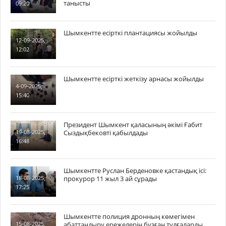
танысты
09:20
Шымкентте есірткі плантациясы жойылды
12-09-2025,
12:02
Шымкентте есірткі жеткізу арнасы жойылды
4-09-2025,
15:40
Президент Шымкент қаласының әкімі Ғабит
Сыздықбековті қабылдады
19-08-2025,
16:48
Шымкентте Руслан Берденовке қастандық ісі:
прокурор 11 жыл 3 ай сұрады
18-08-2025,
17:25
Шымкентте полиция дронның көмегімен
абаттандыру ережелерін бұзған тұлғаларды
15-08-2025,