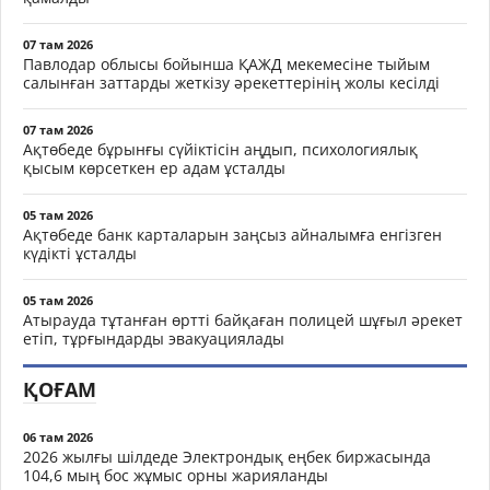
07 там 2026
Павлодар облысы бойынша ҚАЖД мекемесіне тыйым
салынған заттарды жеткізу әрекеттерінің жолы кесілді
07 там 2026
Ақтөбеде бұрынғы сүйіктісін аңдып, психологиялық
қысым көрсеткен ер адам ұсталды
05 там 2026
Ақтөбеде банк карталарын заңсыз айналымға енгізген
күдікті ұсталды
05 там 2026
Атырауда тұтанған өртті байқаған полицей шұғыл әрекет
етіп, тұрғындарды эвакуациялады
ҚОҒАМ
06 там 2026
2026 жылғы шілдеде Электрондық еңбек биржасында
104,6 мың бос жұмыс орны жарияланды