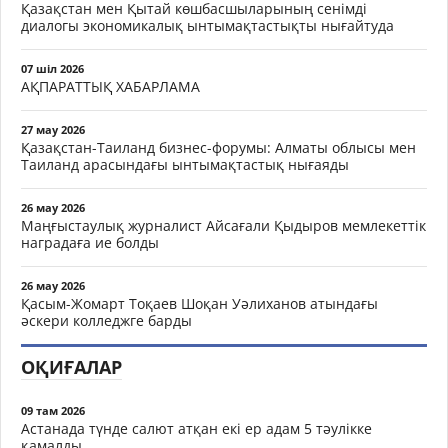
Қазақстан мен Қытай көшбасшыларының сенімді
диалогы экономикалық ынтымақтастықты нығайтуда
07 шіл 2026
АҚПАРАТТЫҚ ХАБАРЛАМА
27 мау 2026
Қазақстан-Таиланд бизнес-форумы: Алматы облысы мен
Таиланд арасындағы ынтымақтастық нығаяды
26 мау 2026
Маңғыстаулық журналист Айсағали Қыдыров мемлекеттік
наградаға ие болды
26 мау 2026
Қасым-Жомарт Тоқаев Шоқан Уәлиханов атындағы
әскери колледжге барды
ОҚИҒАЛАР
09 там 2026
Астанада түнде салют атқан екі ер адам 5 тәулікке
қамалды