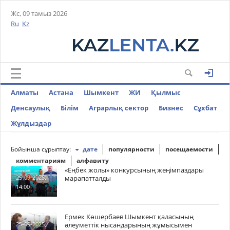
Жс, 09 тамыз 2026
Ru
Kz
Алматы
Астана
Шымкент
ЖИ
Қылмыс
Денсаулық
Білім
Аграрлық сектор
Бизнес
Cұхбат
Жұлдыздар
Бойынша сұрыптау:
дате
популярности
посещаемости
комментариям
алфавиту
«Еңбек жолы» конкурсының жеңімпаздары
марапатталды
25-09-2025,
14:00
Ермек Көшербаев Шымкент қаласының
әлеуметтік нысандарының жұмысымен
25-09-2025,