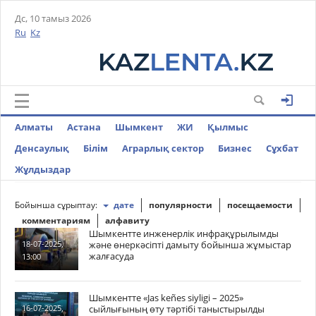
Дс, 10 тамыз 2026
Ru
Kz
Алматы
Астана
Шымкент
ЖИ
Қылмыс
Денсаулық
Білім
Аграрлық сектор
Бизнес
Cұхбат
Жұлдыздар
Бойынша сұрыптау:
дате
популярности
посещаемости
комментариям
алфавиту
Шымкентте инженерлік инфрақұрылымды
және өнеркәсіпті дамыту бойынша жұмыстар
18-07-2025,
жалғасуда
13:00
Шымкентте «Jas keñes siyligi – 2025»
сыйлығының өту тәртібі таныстырылды
16-07-2025,