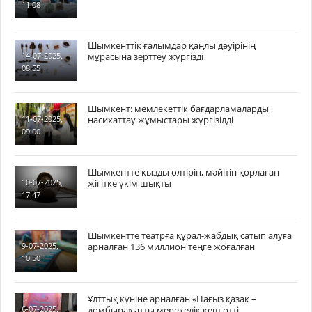
11:08
Шымкенттік ғалымдар қаңлы дәуірінің
мұрасына зерттеу жүргізді
14-07-2025,
08:55
Шымкент: мемлекеттік бағдарламаларды
насихаттау жұмыстары жүргізілді
11-07-2025,
09:00
Шымкентте қызды өлтіріп, мәйітін қорлаған
жігітке үкім шықты
10-07-2025,
17:47
Шымкентте театрға құрал-жабдық сатып алуға
арналған 136 миллион теңге жоғалған
9-07-2025,
10:50
Ұлттық күніне арналған «Нағыз қазақ –
домбыра» атты мерекелік кеш өтті
6-07-2025,