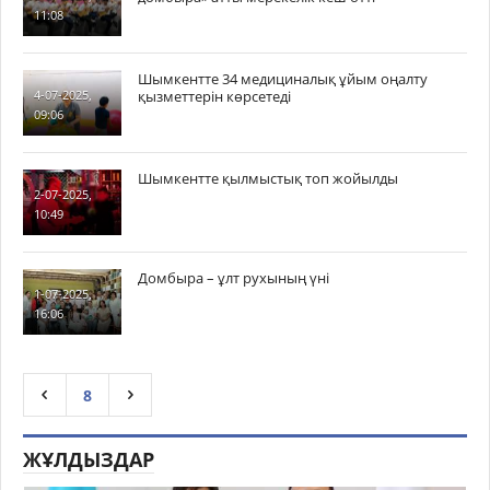
11:08
Шымкентте 34 медициналық ұйым оңалту
қызметтерін көрсетеді
4-07-2025,
09:06
Шымкентте қылмыстық топ жойылды
2-07-2025,
10:49
Домбыра – ұлт рухының үні
1-07-2025,
16:06
8
ЖҰЛДЫЗДАР