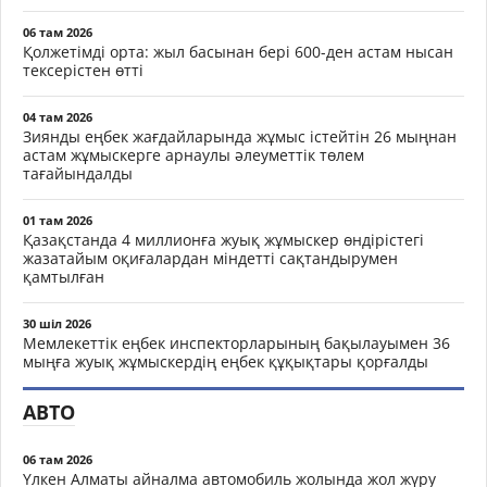
06 там 2026
Қолжетімді орта: жыл басынан бері 600-ден астам нысан
тексерістен өтті
04 там 2026
Зиянды еңбек жағдайларында жұмыс істейтін 26 мыңнан
астам жұмыскерге арнаулы әлеуметтік төлем
тағайындалды
01 там 2026
Қазақстанда 4 миллионға жуық жұмыскер өндірістегі
жазатайым оқиғалардан міндетті сақтандырумен
қамтылған
30 шіл 2026
Мемлекеттік еңбек инспекторларының бақылауымен 36
мыңға жуық жұмыскердің еңбек құқықтары қорғалды
АВТО
06 там 2026
Үлкен Алматы айналма автомобиль жолында жол жүру