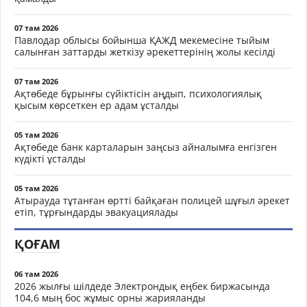
07 там 2026
Павлодар облысы бойынша ҚАЖД мекемесіне тыйым
салынған заттарды жеткізу әрекеттерінің жолы кесілді
07 там 2026
Ақтөбеде бұрынғы сүйіктісін аңдып, психологиялық
қысым көрсеткен ер адам ұсталды
05 там 2026
Ақтөбеде банк карталарын заңсыз айналымға енгізген
күдікті ұсталды
05 там 2026
Атырауда тұтанған өртті байқаған полицей шұғыл әрекет
етіп, тұрғындарды эвакуациялады
ҚОҒАМ
06 там 2026
2026 жылғы шілдеде Электрондық еңбек биржасында
104,6 мың бос жұмыс орны жарияланды