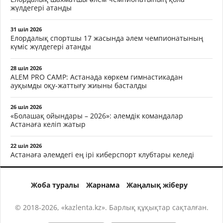
жүлдегері атанды
31 шіл 2026
Елордалық спортшы 17 жасында әлем чемпионатының
күміс жүлдегері атанды
28 шіл 2026
ALEM PRO CAMP: Астанада көркем гимнастикадан
ауқымды оқу-жаттығу жиыны басталды
26 шіл 2026
«Болашақ ойындары – 2026»: әлемдік командалар
Астанаға келіп жатыр
22 шіл 2026
Астанаға әлемдегі ең ірі киберспорт клубтары келеді
Жоба туралы
Жарнама
Жаңалық жіберу
© 2018-2026, «kazlenta.kz». Барлық құқықтар сақталған.