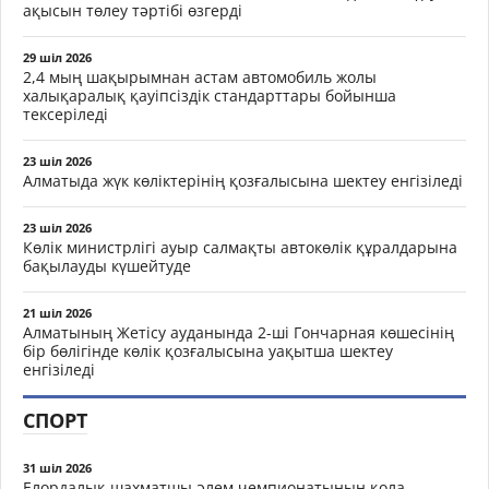
ақысын төлеу тәртібі өзгерді
29 шіл 2026
2,4 мың шақырымнан астам автомобиль жолы
халықаралық қауіпсіздік стандарттары бойынша
тексеріледі
23 шіл 2026
Алматыда жүк көліктерінің қозғалысына шектеу енгізіледі
23 шіл 2026
Көлік министрлігі ауыр салмақты автокөлік құралдарына
бақылауды күшейтуде
21 шіл 2026
Алматының Жетісу ауданында 2-ші Гончарная көшесінің
бір бөлігінде көлік қозғалысына уақытша шектеу
енгізіледі
СПОРТ
31 шіл 2026
Елордалық шахматшы әлем чемпионатының қола