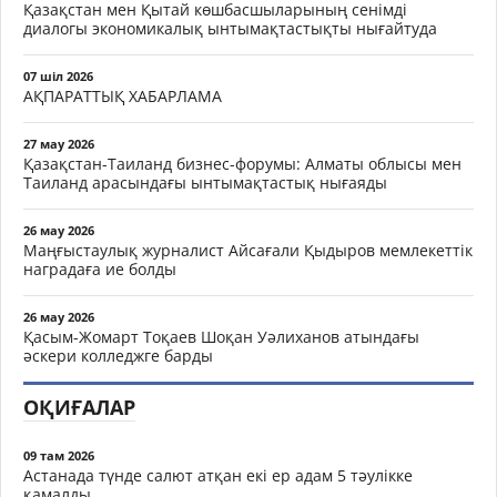
Қазақстан мен Қытай көшбасшыларының сенімді
диалогы экономикалық ынтымақтастықты нығайтуда
07 шіл 2026
АҚПАРАТТЫҚ ХАБАРЛАМА
27 мау 2026
Қазақстан-Таиланд бизнес-форумы: Алматы облысы мен
Таиланд арасындағы ынтымақтастық нығаяды
26 мау 2026
Маңғыстаулық журналист Айсағали Қыдыров мемлекеттік
наградаға ие болды
26 мау 2026
Қасым-Жомарт Тоқаев Шоқан Уәлиханов атындағы
әскери колледжге барды
ОҚИҒАЛАР
09 там 2026
Астанада түнде салют атқан екі ер адам 5 тәулікке
қамалды