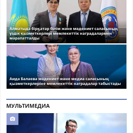
Алматыда бірқатар білім және мәдениет саласының
үздік қызметкерлері мемлекеттік наградалармен
марапатталды
Аида Балаева мәдениет және медиа саласының
қызметкерлеріне мемлекеттік наградалар табыстады
МУЛЬТИМЕДИА