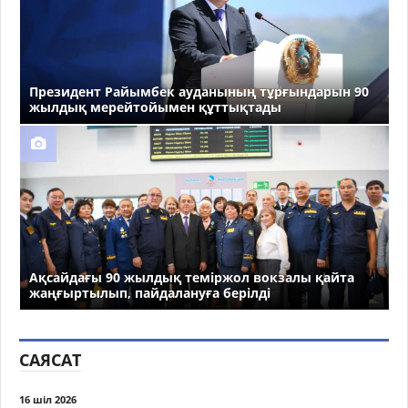
Президент Райымбек ауданының тұрғындарын 90
жылдық мерейтойымен құттықтады
Ақсайдағы 90 жылдық теміржол вокзалы қайта
жаңғыртылып, пайдалануға берілді
САЯСАТ
16 шіл 2026