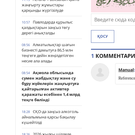
жаңғырту жұмыстары
қарқынды жүргізілуде
Павлодарда құрылыс
10:57
қалдықтарын заңсыз төгу
дерегі анықталды
ҚОСУ
Алматылықтар шағын
08:56
бизнесті дамытуға 86,5 млн
1
КОММЕНТАР
теңгеге дейін жеңілдетілген
несие ала алады
Manual
Ақмола облысында
08:54
сумен жабдықтау және су
Reference
бұру жүйелерін жаңғыртуға
қайтарылған активтер
қаражаты есебінен 1,4 млрд
теңге бөлінді
СҚО-да заңсыз алкоголь
18:28
айналымына қарсы бақылау
күшейтілді
2026 жылғы шілдеде
18:26