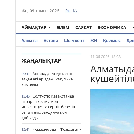
Жс, 09 тамыз 2026
Ru
Kz
АЙМАҚТАР
ӘЛЕМ
САЯСАТ
ЭКОНОМИКА
Алматы
Астана
Шымкент
ЖИ
Қылмыс
Де
11-06-2026, 18:08
ЖАҢАЛЫҚТАР
Алматыда
Астанада түнде салют
09:41
күшейтіл
атқан екі ер адам 5 тәулікке
қамалды
Солтүстік Қазақстанда
13:45
аграрлық даму мен
инвестицияға серпін беретін
сегіз меморандумға қол
қойылды
«Қызылорда – Жезқазған»
12:41