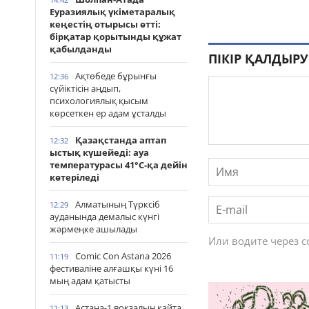
Еуразиялық үкіметаралық
кеңестің отырысы өтті:
бірқатар қорытынды құжат
қабылданды
ПІКІР ҚАЛДЫРУ
Ақтөбеде бұрынғы
12:36
сүйіктісін аңдып,
психологиялық қысым
көрсеткен ер адам ұсталды
Қазақстанда аптап
12:32
ыстық күшейеді: ауа
температурасы 41°С-қа дейін
көтеріледі
Алматының Түрксіб
12:29
ауданында демалыс күнгі
жәрмеңке ашылады
Или водите через 
Comic Con Astana 2026
11:19
фестиваліне алғашқы күні 16
мың адам қатысты
Астана-1 вокзалын қайта
11:13