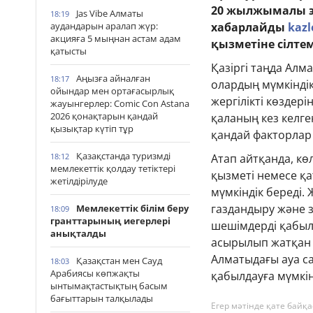
20 жылжымалы эк
Jas Vibe Алматы
18:19
аудандарын аралап жүр:
хабарлайды
kazl
акцияға 5 мыңнан астам адам
қызметіне сілте
қатысты
Қазіргі таңда Алм
Аңызға айналған
18:17
олардың мүмкінді
ойындар мен ортағасырлық
жергілікті көздер
жауынгерлер: Comic Con Astana
2026 қонақтарын қандай
қаланың кез келг
қызықтар күтіп тұр
қандай факторлар 
Қазақстанда туризмді
18:12
Атап айтқанда, к
мемлекеттік қолдау тетіктері
қызметі немесе қ
жетілдірілуде
мүмкіндік береді.
газдандыру және 
Мемлекеттік білім беру
18:09
гранттарының иегерлері
шешімдерді қабылд
анықталды
асырылып жатқан 
Алматыдағы ауа с
Қазақстан мен Сауд
18:03
Арабиясы көпжақты
қабылдауға мүмкін
ынтымақтастықтың басым
бағыттарын талқылады
Егер мәтінде қате байқа