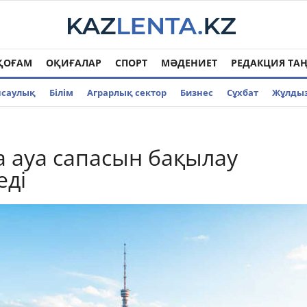
ҚОҒАМ
ОҚИҒАЛАР
СПОРТ
МӘДЕНИЕТ
РЕДАКЦИЯ ТА
нсаулық
Білім
Аграрлық сектор
Бизнес
Cұхбат
Жұлды
 ауа сапасын бақылау
еді