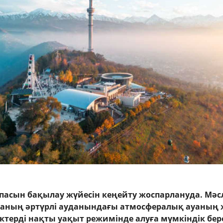
пасын бақылау жүйесін кеңейту жоспарлануда. Мәс
аның әртүрлі ауданындағы атмосфералық ауаның 
ектерді нақты уақыт режимінде алуға мүмкіндік бер