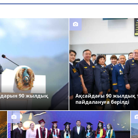
ндарын 90 жылдық
Ақсайдағы 90 жылдық 
пайдалануға берілді