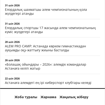
31 шіл 2026
Елордалық шахматшы әлем чемпионатының қола
жүлдегері атанды
31 шіл 2026
Елордалық спортшы 17 жасында әлем чемпионатының
күміс жүлдегері атанды
28 шіл 2026
ALEM PRO CAMP: Астанада көркем гимнастикадан
ауқымды оқу-жаттығу жиыны басталды
26 шіл 2026
«Болашақ ойындары – 2026»: әлемдік командалар
Астанаға келіп жатыр
22 шіл 2026
Астанаға әлемдегі ең ірі киберспорт клубтары келеді
Жоба туралы
Жарнама
Жаңалық жіберу