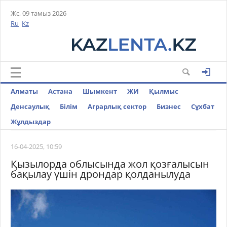
Жс, 09 тамыз 2026
Ru
Kz
Алматы
Астана
Шымкент
ЖИ
Қылмыс
Денсаулық
Білім
Аграрлық сектор
Бизнес
Cұхбат
Жұлдыздар
16-04-2025, 10:59
Қызылорда облысында жол қозғалысын
бақылау үшін дрондар қолданылуда