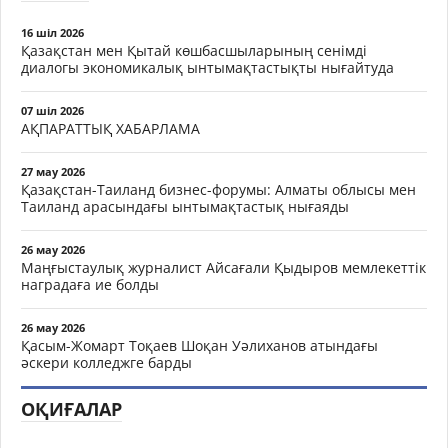
16 шіл 2026
Қазақстан мен Қытай көшбасшыларының сенімді
диалогы экономикалық ынтымақтастықты нығайтуда
07 шіл 2026
АҚПАРАТТЫҚ ХАБАРЛАМА
27 мау 2026
Қазақстан-Таиланд бизнес-форумы: Алматы облысы мен
Таиланд арасындағы ынтымақтастық нығаяды
26 мау 2026
Маңғыстаулық журналист Айсағали Қыдыров мемлекеттік
наградаға ие болды
26 мау 2026
Қасым-Жомарт Тоқаев Шоқан Уәлиханов атындағы
әскери колледжге барды
ОҚИҒАЛАР