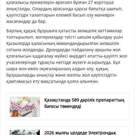
қозғалысы ережелерін өрескел бұзған 27 жүргізуші
анықталды. Олардың арасында қарсы бағытқа шығып,
қауіпсіздік талаптарын елемей басып озу маневрін
жасағандар да бар.
Барлық құқық бұзушыға қатысты әкімшілік хаттамалар
толтырылып, материалдар тиісті шешім қабылдау үшін
Қызылорда қаласының мамандандырылған әкімшілік
сотына жолданды. Дрондарды пайдалану арқылы жол
қозғалысын қадағалау жүйесі өңірдегі апатты-қауіпті жол
учаскелерінде тұрақты негізде жүзеге асырылуда. Бұл
шара жол-көлік оқиғаларының алдын алу, құқық
бұзушыларды анықтау және жалпы жол қауіпсіздігін
қамтамасыз ету мақсатында қолға алынған.
Қазақстанда 589 дәрілік препараттың
бағасы төмендеді
2026 жылғы шілдеде Электрондық