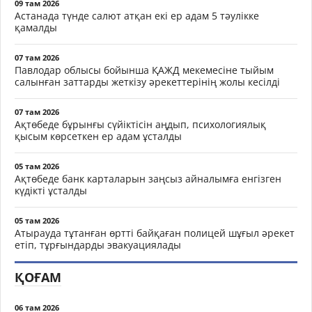
09 там 2026
Астанада түнде салют атқан екі ер адам 5 тәулікке
қамалды
07 там 2026
Павлодар облысы бойынша ҚАЖД мекемесіне тыйым
салынған заттарды жеткізу әрекеттерінің жолы кесілді
07 там 2026
Ақтөбеде бұрынғы сүйіктісін аңдып, психологиялық
қысым көрсеткен ер адам ұсталды
05 там 2026
Ақтөбеде банк карталарын заңсыз айналымға енгізген
күдікті ұсталды
05 там 2026
Атырауда тұтанған өртті байқаған полицей шұғыл әрекет
етіп, тұрғындарды эвакуациялады
ҚОҒАМ
06 там 2026