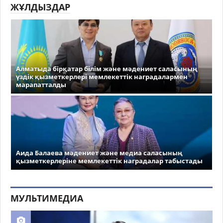
ЖҰЛДЫЗДАР
Алматыда бірқатар білім және мәдениет саласының
үздік қызметкерлері мемлекеттік наградалармен
марапатталды
Аида Балаева мәдениет және медиа саласының
қызметкерлеріне мемлекеттік наградалар табыстады
МУЛЬТИМЕДИА