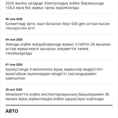
2026 жылғы шілдеде Электрондық еңбек биржасында
104,6 мың бос жұмыс орны жарияланды
06 там 2026
Қолжетімді орта: жыл басынан бері 600-ден астам нысан
тексерістен өтті
04 там 2026
Зиянды еңбек жағдайларында жұмыс істейтін 26 мыңнан
астам жұмыскерге арнаулы әлеуметтік төлем
тағайындалды
01 там 2026
Қазақстанда 4 миллионға жуық жұмыскер өндірістегі
жазатайым оқиғалардан міндетті сақтандырумен
қамтылған
30 шіл 2026
Мемлекеттік еңбек инспекторларының бақылауымен 36
мыңға жуық жұмыскердің еңбек құқықтары қорғалды
АВТО