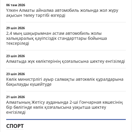
06 там 2026
Үлкен Алматы айналма автомобиль жолында жол жүру
ақысын төлеу тәртібі өзгерді
29 шіл 2026
2,4 мың шақырымнан астам автомобиль жолы
халықаралық қауіпсіздік стандарттары бойынша
тексеріледі
23 шіл 2026
Алматыда жүк көліктерінің қозғалысына шектеу енгізіледі
23 шіл 2026
Көлік министрлігі ауыр салмақты автокөлік құралдарына
бақылауды күшейтуде
21 шіл 2026
Алматының Жетісу ауданында 2-ші Гончарная көшесінің
бір бөлігінде көлік қозғалысына уақытша шектеу
енгізіледі
СПОРТ