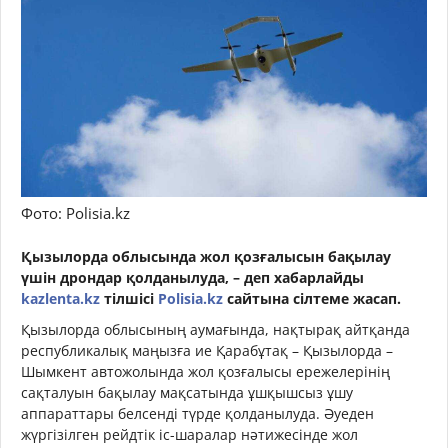
Фото: Polisia.kz
Қызылорда облысында жол қозғалысын бақылау
үшін дрондар қолданылуда, – деп хабарлайды
kazlenta.kz
тілшісі
Polisia.kz
сайтына сілтеме жасап.
Қызылорда облысының аумағында, нақтырақ айтқанда
республикалық маңызға ие Қарабұтақ – Қызылорда –
Шымкент автожолында жол қозғалысы ережелерінің
сақталуын бақылау мақсатында ұшқышсыз ұшу
аппараттары белсенді түрде қолданылуда. Әуеден
жүргізілген рейдтік іс-шаралар нәтижесінде жол