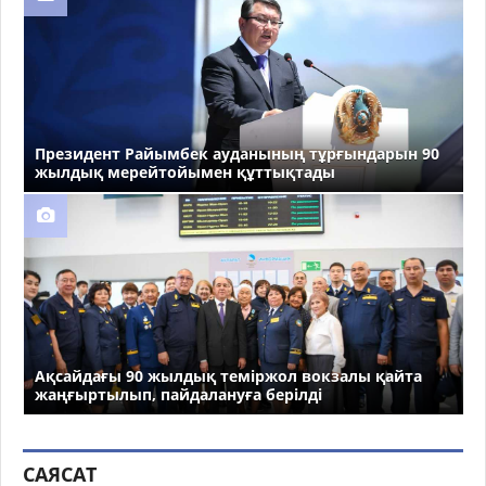
Президент Райымбек ауданының тұрғындарын 90
жылдық мерейтойымен құттықтады
Ақсайдағы 90 жылдық теміржол вокзалы қайта
жаңғыртылып, пайдалануға берілді
САЯСАТ