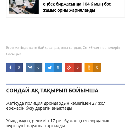
еңбек биржасында 104,6 мың бос
жұмыс орны жарияланды
Егер мәтінде қате байқасаңыз, оны таңдап, Ctrl+Enter пернелерін
басыңыз
0
0
0
0
0
СОНДАЙ-АҚ ТАҚЫРЫП БОЙЫНША
Жетісуда полиция дрондардың көмегімен 27 жол
ережесін бұзу дерегін анықтады
Жылдамдық режимін 17 рет бұзған қызылордалық
жүргізуші жауапқа тартылды