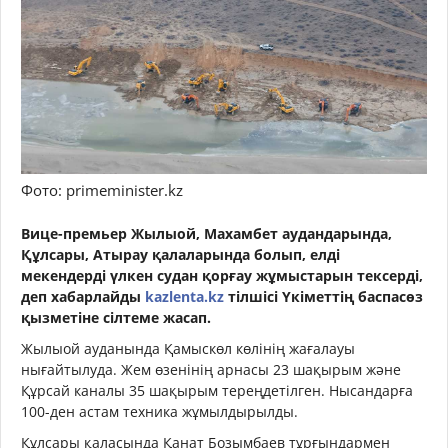
Фото: primeminister.kz
Вице-премьер Жылыой, Махамбет аудандарында,
Құлсары, Атырау қалаларында болып, елді
мекендерді үлкен судан қорғау жұмыстарын тексерді,
деп хабарлайды
kazlenta.kz
тілшісі Үкіметтің баспасөз
қызметіне сілтеме жасап.
Жылыой ауданында Қамыскөл көлінің жағалауы
нығайтылуда. Жем өзенінің арнасы 23 шақырым және
Құрсай каналы 35 шақырым тереңдетілген. Нысандарға
100-ден астам техника жұмылдырылды.
Құлсары қаласында Қанат Бозымбаев тұрғындармен