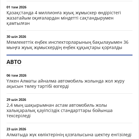
01 там 2026
Қазақстанда 4 миллионға жуық жұмыскер өндірістегі
жазатайым оқиғалардан міндетті сақтандырумен
қамтылған
30 шіл 2026
Мемлекеттік еңбек инспекторларының бақылауымен 36
мыңға жуық жұмыскердің еңбек құқықтары қорғалды
АВТО
06 там 2026
Үлкен Алматы айналма автомобиль жолында жол жүру
ақысын төлеу тәртібі өзгерді
29 шіл 2026
2,4 мың шақырымнан астам автомобиль жолы
халықаралық қауіпсіздік стандарттары бойынша
тексеріледі
23 шіл 2026
Алматыда жүк көліктерінің қозғалысына шектеу енгізіледі