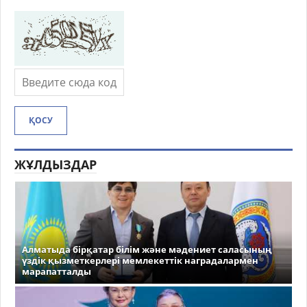
ҚОСУ
ЖҰЛДЫЗДАР
Алматыда бірқатар білім және мәдениет саласының
үздік қызметкерлері мемлекеттік наградалармен
марапатталды