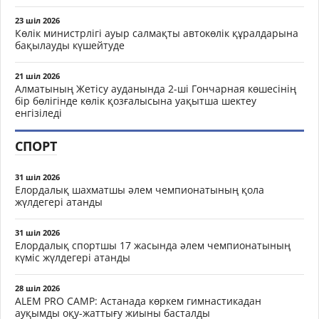
23 шіл 2026
Көлік министрлігі ауыр салмақты автокөлік құралдарына
бақылауды күшейтуде
21 шіл 2026
Алматының Жетісу ауданында 2-ші Гончарная көшесінің
бір бөлігінде көлік қозғалысына уақытша шектеу
енгізіледі
СПОРТ
31 шіл 2026
Елордалық шахматшы әлем чемпионатының қола
жүлдегері атанды
31 шіл 2026
Елордалық спортшы 17 жасында әлем чемпионатының
күміс жүлдегері атанды
28 шіл 2026
ALEM PRO CAMP: Астанада көркем гимнастикадан
ауқымды оқу-жаттығу жиыны басталды