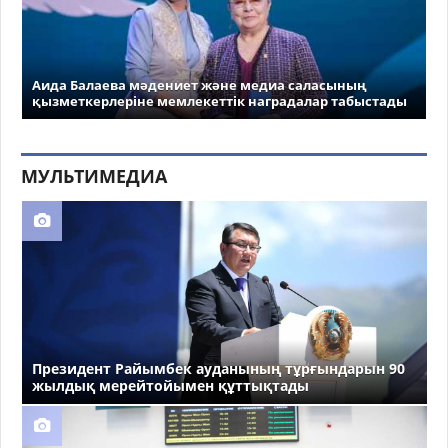
Аида Балаева мәдениет және медиа саласының
қызметкерлеріне мемлекеттік наградалар табыстады
МУЛЬТИМЕДИА
Президент Райымбек ауданының тұрғындарын 90
жылдық мерейтойымен құттықтады