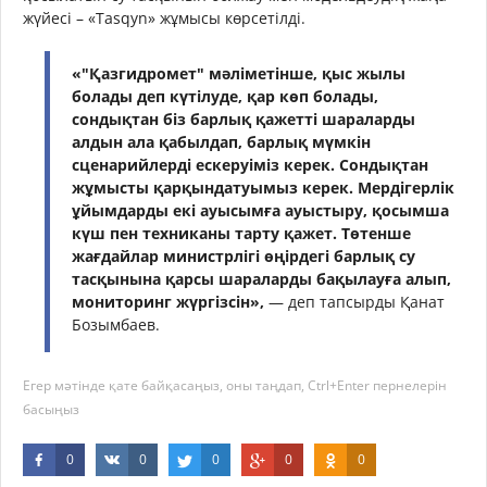
жүйесі – «Tasqyn» жұмысы көрсетілді.
«"Қазгидромет" мәліметінше, қыс жылы
болады деп күтілуде, қар көп болады,
сондықтан біз барлық қажетті шараларды
алдын ала қабылдап, барлық мүмкін
сценарийлерді ескеруіміз керек. Сондықтан
жұмысты қарқындатуымыз керек. Мердігерлік
ұйымдарды екі ауысымға ауыстыру, қосымша
күш пен техниканы тарту қажет. Төтенше
жағдайлар министрлігі өңірдегі барлық су
тасқынына қарсы шараларды бақылауға алып,
мониторинг жүргізсін»,
— деп тапсырды Қанат
Бозымбаев.
Егер мәтінде қате байқасаңыз, оны таңдап, Ctrl+Enter пернелерін
басыңыз
0
0
0
0
0