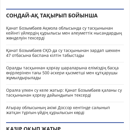
СОНДАЙ-АҚ ТАҚЫРЫП БОЙЫНША
Қанат Бозымбаев Ақмола облысында су тасқынынан
кейінгі үйлердің құрылысы мен әлеуметтік нысандардың
жөнделуін тексерді
Қанат Бозымбаев СҚО-да су тасқынынан зардап шеккен
47 отбасына баспана кілтін табыстады
Оралды тасқыннан қорғау шараларына еліміздің басқа
өңірлерінен тағы 500 әскери қызметші мен құтқарушы
жұмылдырылады
Оралға үлкен су келе жатыр: Қанат Бозымбаев қаланы су
тасқынынан қорғау дайындығын тексерді
Атырау облысының әкімі Доссор кентінде салынып
жатқан тұрғын-үйдің құрылысын көрді
ҚАЗІР ОҚЫП ЖАТЫР