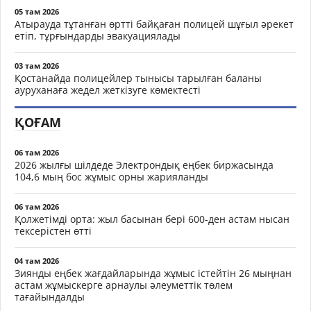
05 там 2026
Атырауда тұтанған өртті байқаған полицей шұғыл әрекет
етіп, тұрғындарды эвакуациялады
03 там 2026
Қостанайда полицейлер тынысы тарылған баланы
ауруханаға жедел жеткізуге көмектесті
ҚОҒАМ
06 там 2026
2026 жылғы шілдеде Электрондық еңбек биржасында
104,6 мың бос жұмыс орны жарияланды
06 там 2026
Қолжетімді орта: жыл басынан бері 600-ден астам нысан
тексерістен өтті
04 там 2026
Зиянды еңбек жағдайларында жұмыс істейтін 26 мыңнан
астам жұмыскерге арнаулы әлеуметтік төлем
тағайындалды