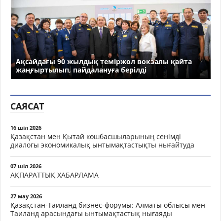
Ақсайдағы 90 жылдық теміржол вокзалы қайта
жаңғыртылып, пайдалануға берілді
САЯСАТ
16 шіл 2026
Қазақстан мен Қытай көшбасшыларының сенімді
диалогы экономикалық ынтымақтастықты нығайтуда
07 шіл 2026
АҚПАРАТТЫҚ ХАБАРЛАМА
27 мау 2026
Қазақстан-Таиланд бизнес-форумы: Алматы облысы мен
Таиланд арасындағы ынтымақтастық нығаяды