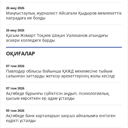
26 мау 2026
Маңғыстаулық журналист Айсағали Қыдыров мемлекеттік
наградаға ие болды
26 мау 2026
Қасым-Жомарт Тоқаев Шоқан Уәлиханов атындағы
әскери колледжге барды
ОҚИҒАЛАР
07 там 2026
Павлодар облысы бойынша ҚАЖД мекемесіне тыйым
салынған заттарды жеткізу әрекеттерінің жолы кесілді
07 там 2026
Ақтөбеде бұрынғы сүйіктісін аңдып, психологиялық
қысым көрсеткен ер адам ұсталды
05 там 2026
Ақтөбеде банк карталарын заңсыз айналымға енгізген
күдікті ұсталды