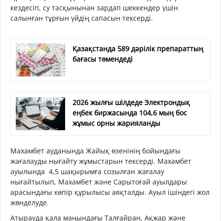
кездесіп, су тасқынынан зардап шеккендер үшін
салынған тұрғын үйдің сапасын тексерді.
Қазақстанда 589 дәрілік препараттың
бағасы төмендеді
2026 жылғы шілдеде Электрондық
еңбек биржасында 104,6 мың бос
жұмыс орны жарияланды
Махамбет ауданында Жайық өзенінің бойындағы
жағалауды нығайту жұмыстарын тексерді. Махамбет
ауылында 4,5 шақырымға созылған жағалау
нығайтылып, Махамбет және Сарытоғай ауылдары
арасындағы көпір құрылысы аяқталды. Ауыл ішіндегі жол
жөнделуде.
Атырауда қала маңындағы Талғайран, Ақжар және