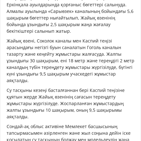
Еркінқала ауылдарында қорғаныс бөгеттері салынуда.
Алмалы ауылында «Сарыөзек» каналының бойындағы 5,6
шақырым бөгеттер нығайтылып, Жайық өзенінің
бойында ұзындығы 2,5 шақырым жаңа жағалау
бекіткіштері салынып жатыр.
Жайық өзені, Соколок каналы мен Каспий теңізі
арасындағы негізгі буын саналатын Гоголь каналын
тазарту және кеңейту жұмыстары жалғасуда. Жалпы
ұзындығы 30 шақырым, ені 18 метр және тереңдігі 2 метр
каналдың түбін тереңдету жұмыстары жүргізілуде, бүгінгі
күні ұзындығы 9,5 шақырым учаскедегі жұмыстар
аяқталды.
Су тасқыны кезеңі басталғаннан бері Каспий теңізіне
құятын жерде Жайық өзенінің сағасын тереңдету
жұмыстары жүргізілуде. Жоспарланған жұмыстардың
жалпы ұзындығы 10 шақырым, оның 9,5 шақырымы
аяқталды.
Сондай-ақ облыс активіне Мемлекет басшысының
тапсырмасымен әзірленген және жыл соңына дейін іске
қосылатын су тасқынын болжау мен модельдеудің жаңа