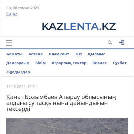
Сн, 08 тамыз 2026
Ru
Kz
Алматы
Астана
Шымкент
ЖИ
Қылмыс
Денсаулық
Білім
Аграрлық сектор
Бизнес
Cұхбат
Жұлдыздар
13-12-2024, 12:34
Қанат Бозымбаев Атырау облысының
алдағы су тасқынына дайындығын
тексерді