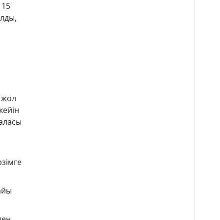
 15
ылды,
 жол
кейін
баласы
рзімге
айы
пен