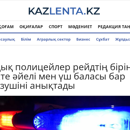
ҚОҒАМ
ОҚИҒАЛАР
СПОРТ
МӘДЕНИЕТ
РЕДАКЦИЯ ТА
нсаулық
Білім
Аграрлық сектор
Бизнес
Cұхбат
Жұлды
қ полицейлер рейдтің бірі
кте әйелі мен үш баласы бар
ізушіні анықтады