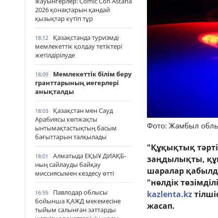
жауынгерлер: Comic Con Astana
2026 қонақтарын қандай
қызықтар күтіп тұр
Қазақстанда туризмді
18:12
мемлекеттік қолдау тетіктері
жетілдірілуде
Мемлекеттік білім беру
18:09
гранттарының иегерлері
анықталды
Қазақстан мен Сауд
18:03
Арабиясы көпжақты
Фото: Жамбыл обл
ынтымақтастықтың басым
бағыттарын талқылады
"Құқықтық тәрті
Алматыда ЕҚЫҰ ДИАҚБ-
18:01
заңдылықты, құқ
ның сайлауды байқау
шаралар қабылда
миссиясымен кездесу өтті
"нөлдік төзімді
Павлодар облысы
16:55
kazlenta.kz
тілші
бойынша ҚАЖД мекемесіне
жасап.
тыйым салынған заттарды