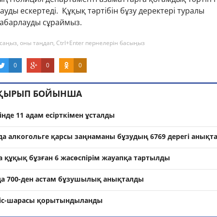
ауды ескертеді. Құқық тәртібін бұзу деректері туралы
хабарлауды сұраймыз.
саңыз, оны таңдап, Ctrl+Enter пернелерін басыңыз
0
0
0
АҚЫРЫП БОЙЫНША
інде 11 адам есірткімен ұсталды
а алкогольге қарсы заңнаманы бұзудың 6769 дерегі анықт
құқық бұзған 6 жасөспірім жауапқа тартылды
а 700-ден астам бұзушылық анықталды
 іс-шарасы қорытындыланды