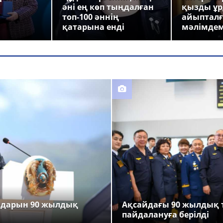
әні ең көп тыңдалған
қызды ұр
топ-100 әннің
айыпталғ
қатарына енді
мәлімде
ндарын 90 жылдық
Ақсайдағы 90 жылдық 
пайдалануға берілді