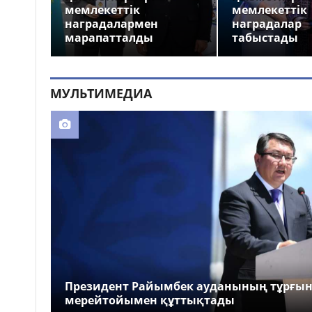
мемлекеттік
мемлекеттік
наградалармен
наградалар
марапатталды
табыстады
МУЛЬТИМЕДИА
Президент Райымбек ауданының тұрғы
мерейтойымен құттықтады