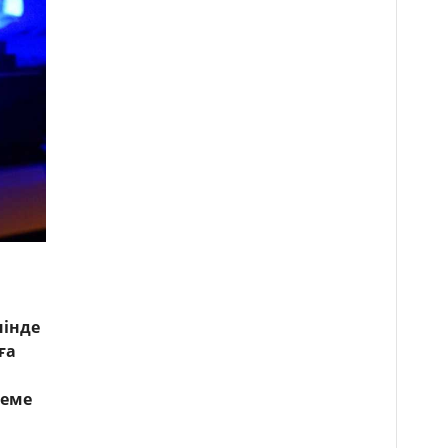
нінде
ға
теме