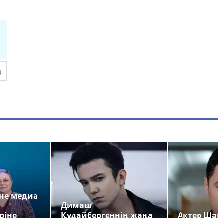
а
не медиа
Димаш
ріне
Құдайбергеннің жаңа
Актер Шәр