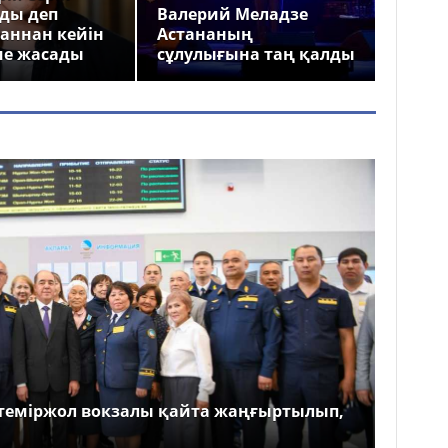
ды деп
Валерий Меладзе
аннан кейін
Астананың
ме жасады
сұлулығына таң қалды
теміржол вокзалы қайта жаңғыртылып,