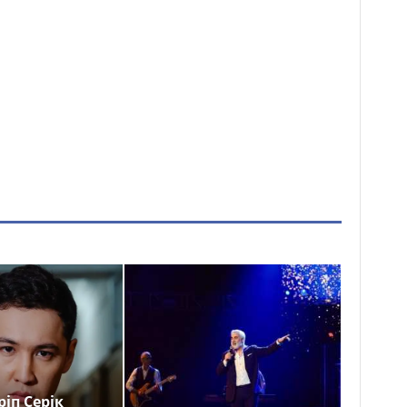
іп Серік