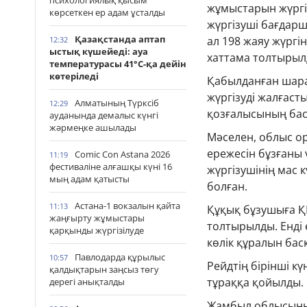
психологиялық қысым
жұмыстарын жүргіз
көрсеткен ер адам ұсталды
жүргізуші бағдарш
Қазақстанда аптап
ал 198 жаяу жүргі
12:32
ыстық күшейеді: ауа
хаттама толтырыл
температурасы 41°С-қа дейін
көтеріледі
Қабылданған шарал
жүргізуді жалғаст
Алматының Түрксіб
12:29
қозғалысының бас
ауданында демалыс күнгі
жәрмеңке ашылады
Мәселен, облыс о
ережесін бұзғаны 
Comic Con Astana 2026
11:19
фестиваліне алғашқы күні 16
жүргізушінің мас к
мың адам қатысты
болған.
Астана-1 вокзалын қайта
11:13
Құқық бұзушыға ҚР
жаңғырту жұмыстары
толтырылды. Енді 
қарқынды жүргізілуде
көлік құралын ба
Павлодарда құрылыс
10:57
Рейдтің бірінші кү
қалдықтарын заңсыз төгу
тұраққа қойылды.
дерегі анықталды
Жамбыл облысының