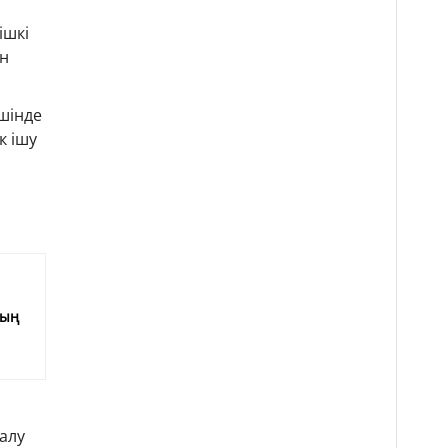
ішкі
ен
шінде
к ішу
е
мың
алу