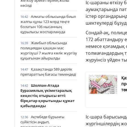
жеткізу әрекеттерінің жолы
Іс-шараны өткізу 
кесілді
аумақтарында пәте
істер органдарынд
Алматы облысында биыл
16:42
жалпы құны 123 млрд теңге
шектеулерді бұзуд
болатын 106 нысанның
құрылысы жоспарлануда
Сондай-ақ, полице
172 абаттандыру ер
Жамбыл облысында
16:39
немесе қоғамдық о
полициядан қашқан мас
толмағандардың т
жүргізуші 7 жылға көлік жүргізу
құқығынан айырылды
жүруінсіз үйден т
Қазақстанда 589 дәрілік
14:47
препараттың бағасы төмендеді
Қа
пр
Шолпан-Атада
14:42
тө
Еуразиялық үкіметаралық
кеңестің отырысы өтті:
бірқатар қорытынды құжат
қабылданды
Іс-шара барысында
Ақтөбеде бұрынғы
12:36
сүйіктісін аңдып,
жүргіншілердің ж