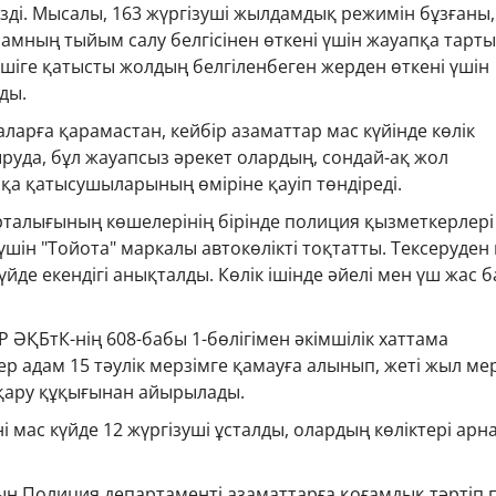
ді. Мысалы, 163 жүргізуші жылдамдық режимін бұзғаны,
амның тыйым салу белгісінен өткені үшін жауапқа тарт
ншіге қатысты жолдың белгіленбеген жерден өткені үшін
ды.
арға қарамастан, кейбір азаматтар мас күйінде көлік
ыруда, бұл жауапсыз әрекет олардың, сондай-ақ жол
қа қатысушыларының өміріне қауіп төндіреді.
рталығының көшелерінің бірінде полиция қызметкерлері
үшін "Тойота" маркалы автокөлікті тоқтатты. Тексеруден 
үйде екендігі анықталды. Көлік ішінде әйелі мен үш жас 
 ӘҚБтК-нің 608-бабы 1-бөлігімен әкімшілік хаттама
ер адам 15 тәулік мерзімге қамауға алынып, жеті жыл ме
сқару құқығынан айырылады.
ні мас күйде 12 жүргізуші ұсталды, олардың көліктері арн
 Полиция департаменті азаматтарға қоғамдық тәртіп 