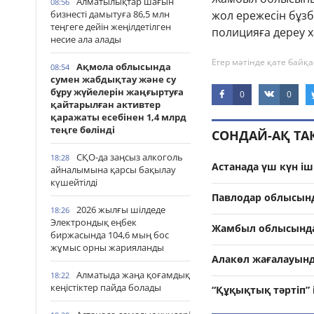
Алматылықтар шағын
08:56
бизнесті дамытуға 86,5 млн
жол ережесін бұзб
теңгеге дейін жеңілдетілген
полицияға дереу 
несие ала алады
Егер мәтінде қате байқа
Ақмола облысында
08:54
сумен жабдықтау және су
бұру жүйелерін жаңғыртуға
0
0
қайтарылған активтер
қаражаты есебінен 1,4 млрд
теңге бөлінді
СОНДАЙ-АҚ Т
СҚО-да заңсыз алкоголь
18:28
Астанада үш күн іш
айналымына қарсы бақылау
күшейтілді
Павлодар облысынд
2026 жылғы шілдеде
18:26
Электрондық еңбек
Жамбыл облысында 
биржасында 104,6 мың бос
жұмыс орны жарияланды
Алакөл жағалауынд
Алматыда жаңа қоғамдық
18:22
кеңістіктер пайда болады
“Құқықтық тәртіп”