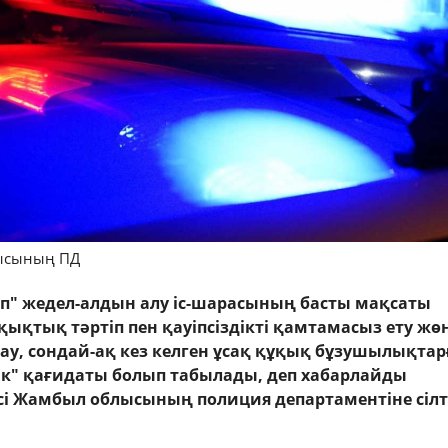
ысының ПД
п" жедел-алдын алу іс-шарасының басты мақсаты
ықтық тәртіп пен қауіпсіздікті қамтамасыз ету жө
у, сондай-ақ кез келген ұсақ құқық бұзушылықтар
лік" қағидаты болып табылады, деп хабарлайды
сі Жамбыл облысының полиция департаментіне сіл