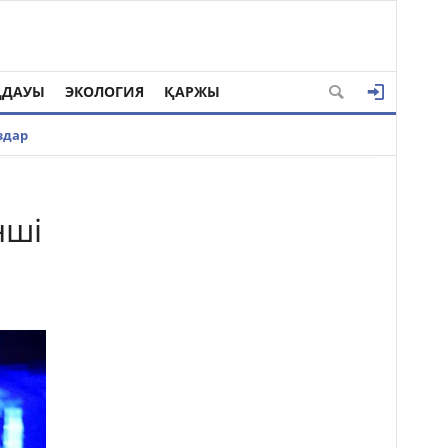
ҢДАУЫ
ЭКОЛОГИЯ
ҚАРЖЫ
здар
нші