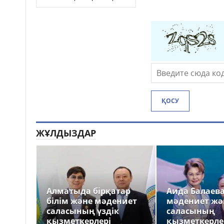
ҚОСУ
ЖҰЛДЫЗДАР
Алматыда бірқатар
Аида Балаев
білім және мәдениет
мәдениет жә
саласының үздік
саласының
қызметкерлері
қызметкерле