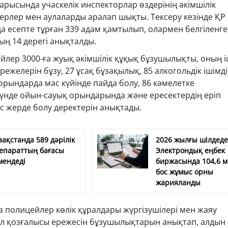
барысында учаскелік инспекторлар өздерінің әкімшілік
рлер мен аулаларды аралап шықты. Тексеру кезінде ҚР 
а есепте тұрған 339 адам қамтылып, олармен белгіленг
ың 14 дерегі анықталды.
йлер 3000-ға жуық әкімшілік құқық бұзушылықты, оның і
ежелерін бұзу, 27 ұсақ бұзақылық, 85 алкогольдік ішімді
рындарда мас күйінде пайда болу, 86 кәмелетке
үнде ойын-сауық орындарында және ересектердің еріп
ыс жерде болу деректерін анықтады.
зақстанда 589 дәрілік
2026 жылғы шілдед
епараттың бағасы
Электрондық еңбек
мендеді
биржасында 104,6 
бос жұмыс орны
жарияланды
 полицейлер көлік құралдары жүргізушілері мен жаяу
ол қозғалысы ережесін бұзушылықтарын анықтап, алдын 