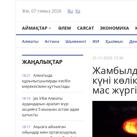
Жм, 07 тамыз 2026
Ru
Kz
АЙМАҚТАР
ӘЛЕМ
САЯСАТ
ЭКОНОМИКА
Алматы
Астана
Шымкент
ЖИ
Қылмыс
Де
21-11-2023, 15:36
ЖАҢАЛЫҚТАР
Жамбылды
Алматыда
18:21
күні көлі
құрылысшыларды кәсіби
мас жүрг
мерекесімен құттықтады
Jas Vibe Алматы
18:19
аудандарын аралап жүр:
акцияға 5 мыңнан астам адам
қатысты
Аңызға айналған
18:17
ойындар мен ортағасырлық