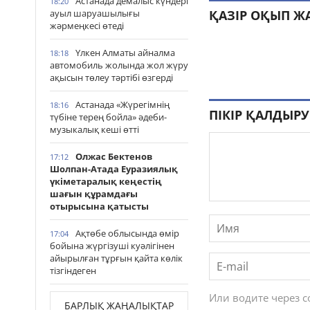
Астанада демалыс күндері
18:20
ауыл шаруашылығы
ҚАЗІР ОҚЫП Ж
жәрмеңкесі өтеді
Үлкен Алматы айналма
18:18
автомобиль жолында жол жүру
ақысын төлеу тәртібі өзгерді
Астанада «Жүрегімнің
18:16
ПІКІР ҚАЛДЫРУ
түбіне терең бойла» әдеби-
музыкалық кеші өтті
Олжас Бектенов
17:12
Шолпан-Атада Еуразиялық
үкіметаралық кеңестің
шағын құрамдағы
отырысына қатысты
Ақтөбе облысында өмір
17:04
бойына жүргізуші куәлігінен
айырылған тұрғын қайта көлік
тізгіндеген
Или водите через 
БАРЛЫҚ ЖАҢАЛЫҚТАР