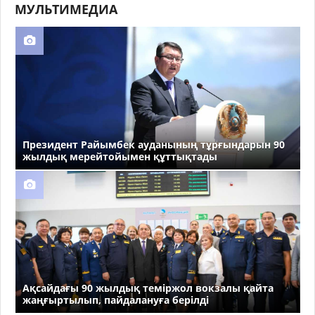
МУЛЬТИМЕДИА
Президент Райымбек ауданының тұрғындарын 90
жылдық мерейтойымен құттықтады
Ақсайдағы 90 жылдық теміржол вокзалы қайта
жаңғыртылып, пайдалануға берілді