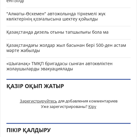
енгізілді
"Алматы-Өскемен" автожолында тіркемелі жүк
көліктерінің қозғалысына шектеу қойылды
Қазақстанда дизель отыны тапшылығы бола ма
Қазақстандағы жолдар жыл басынан бері 500-ден астам
мәрте жабылды
«Шығанақ» ТМҚП бригадасы сынған автокөліктен
жолаушыларды эвакуациялады
ҚАЗІР ОҚЫП ЖАТЫР
Зарегистрируйтесь
для добавления комментариев
Уже зарегистрированы?
Кіру
ПІКІР ҚАЛДЫРУ