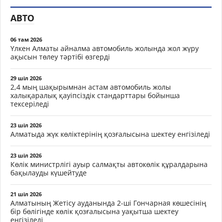
АВТО
06 там 2026
Үлкен Алматы айналма автомобиль жолында жол жүру
ақысын төлеу тәртібі өзгерді
29 шіл 2026
2,4 мың шақырымнан астам автомобиль жолы
халықаралық қауіпсіздік стандарттары бойынша
тексеріледі
23 шіл 2026
Алматыда жүк көліктерінің қозғалысына шектеу енгізіледі
23 шіл 2026
Көлік министрлігі ауыр салмақты автокөлік құралдарына
бақылауды күшейтуде
21 шіл 2026
Алматының Жетісу ауданында 2-ші Гончарная көшесінің
бір бөлігінде көлік қозғалысына уақытша шектеу
енгізіледі