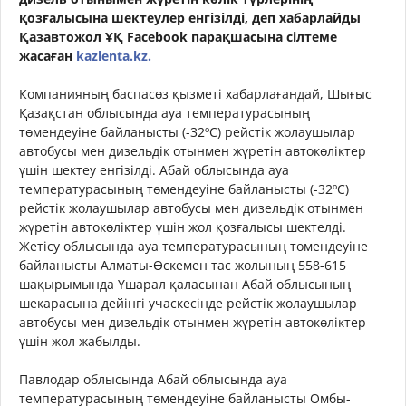
қозғалысына шектеулер енгізілді, деп хабарлайды
Қазавтожол ҰҚ Facebook парақшасына сілтеме
жасаған
kazlenta.kz.
Компанияның баспасөз қызметі хабарлағандай, Шығыс
Қазақстан облысында ауа температурасының
төмендеуіне байланысты (-32ºС) рейстік жолаушылар
автобусы мен дизельдік отынмен жүретін автокөліктер
үшін шектеу енгізілді. Абай облысында ауа
температурасының төмендеуіне байланысты (-32ºС)
рейстік жолаушылар автобусы мен дизельдік отынмен
жүретін автокөліктер үшін жол қозғалысы шектелді.
Жетісу облысында ауа температурасының төмендеуіне
байланысты Алматы-Өскемен тас жолының 558-615
шақырымында Үшарал қаласынан Абай облысының
шекарасына дейінгі учаскесінде рейстік жолаушылар
автобусы мен дизельдік отынмен жүретін автокөліктер
үшін жол жабылды.
Павлодар облысында Абай облысында ауа
температурасының төмендеуіне байланысты Омбы-