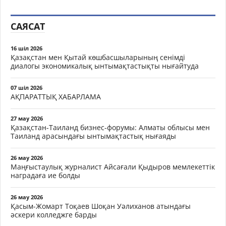
САЯСАТ
16 шіл 2026
Қазақстан мен Қытай көшбасшыларының сенімді
диалогы экономикалық ынтымақтастықты нығайтуда
07 шіл 2026
АҚПАРАТТЫҚ ХАБАРЛАМА
27 мау 2026
Қазақстан-Таиланд бизнес-форумы: Алматы облысы мен
Таиланд арасындағы ынтымақтастық нығаяды
26 мау 2026
Маңғыстаулық журналист Айсағали Қыдыров мемлекеттік
наградаға ие болды
26 мау 2026
Қасым-Жомарт Тоқаев Шоқан Уәлиханов атындағы
әскери колледжге барды