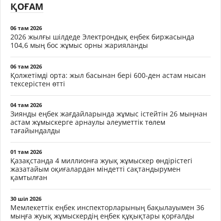
ҚОҒАМ
06 там 2026
2026 жылғы шілдеде Электрондық еңбек биржасында
104,6 мың бос жұмыс орны жарияланды
06 там 2026
Қолжетімді орта: жыл басынан бері 600-ден астам нысан
тексерістен өтті
04 там 2026
Зиянды еңбек жағдайларында жұмыс істейтін 26 мыңнан
астам жұмыскерге арнаулы әлеуметтік төлем
тағайындалды
01 там 2026
Қазақстанда 4 миллионға жуық жұмыскер өндірістегі
жазатайым оқиғалардан міндетті сақтандырумен
қамтылған
30 шіл 2026
Мемлекеттік еңбек инспекторларының бақылауымен 36
мыңға жуық жұмыскердің еңбек құқықтары қорғалды