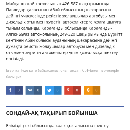
Майқапшағай тасжолының 426-587 шақырымында
Павлодар қаласынан Абай облысының шекарасына
дейінгі учаскесінде рейстік жолаушылар автобусы мен
дизельдік отынмен жүретін автокөліктерге жолға шығуға
тыйым салынды. Қарағанды облысында Қарағанды-
Аягөз-Бұғаз автожолының 249-320 шақырымында Бүркітті
кентінен Абай облысы ауданының шекарасына дейінгі
аумақта рейстік жолаушылар автобусы мен дизельдік
отынмен жүретін автокөліктер үшін қозғалысқа шектеу
енгізілді.
Егер мәтінде қате байқасаңыз, оны таңдап, Ctrl+Enter пернелерін
басыңыз
0
0
0
0
0
СОНДАЙ-АҚ ТАҚЫРЫП БОЙЫНША
Еліміздің екі облысында көлік қозғалысына шектеу