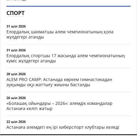
СПОРТ
31 шіл 2026
Елордалық шахматшы әлем чемпионатының қола
жүлдегері атанды
31 шіл 2026
Елордалық спортшы 17 жасында әлем чемпионатының
күміс жүлдегері атанды
28 шіл 2026
ALEM PRO CAMP: Астанада көркем гимнастикадан
ауқымды оқу-жаттығу жиыны басталды
26 шіл 2026
«Болашақ ойындары – 2026»: әлемдік командалар
Астанаға келіп жатыр
22 шіл 2026
Астанаға әлемдегі ең ірі киберспорт клубтары келеді