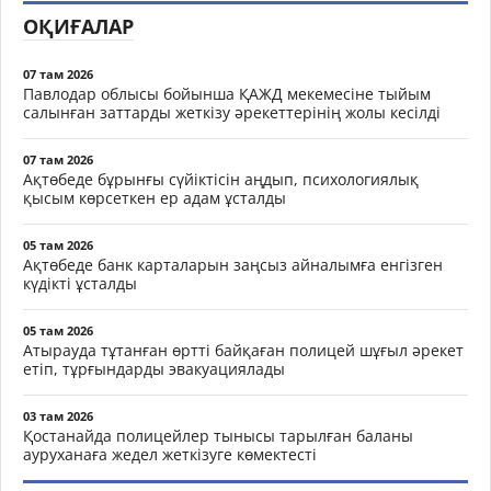
ОҚИҒАЛАР
07 там 2026
Павлодар облысы бойынша ҚАЖД мекемесіне тыйым
салынған заттарды жеткізу әрекеттерінің жолы кесілді
07 там 2026
Ақтөбеде бұрынғы сүйіктісін аңдып, психологиялық
қысым көрсеткен ер адам ұсталды
05 там 2026
Ақтөбеде банк карталарын заңсыз айналымға енгізген
күдікті ұсталды
05 там 2026
Атырауда тұтанған өртті байқаған полицей шұғыл әрекет
етіп, тұрғындарды эвакуациялады
03 там 2026
Қостанайда полицейлер тынысы тарылған баланы
ауруханаға жедел жеткізуге көмектесті