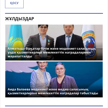
ҚОСУ
ЖҰЛДЫЗДАР
Алматыда бірқатар білім және мәдениет саласының
үздік қызметкерлері мемлекеттік наградалармен
марапатталды
Аида Балаева мәдениет және медиа саласының
қызметкерлеріне мемлекеттік наградалар табыстады