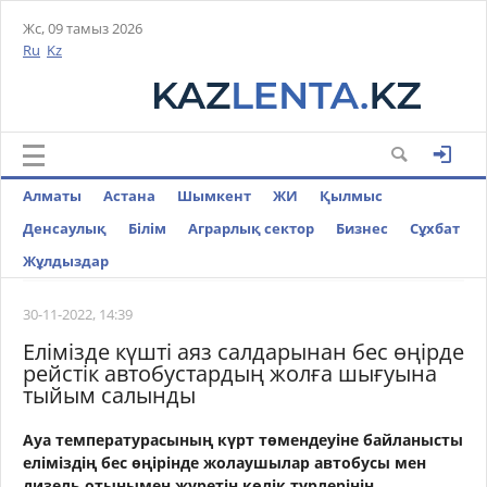
Жс, 09 тамыз 2026
Ru
Kz
Алматы
Астана
Шымкент
ЖИ
Қылмыс
Денсаулық
Білім
Аграрлық сектор
Бизнес
Cұхбат
Жұлдыздар
30-11-2022, 14:39
Елімізде күшті аяз салдарынан бес өңірде
рейстік автобустардың жолға шығуына
тыйым салынды
Ауа температурасының күрт төмендеуіне байланысты
еліміздің бес өңірінде жолаушылар автобусы мен
дизель отынымен жүретін көлік түрлерінің