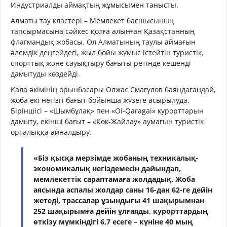
Индустриалды аймақтың жұмысымен танысты.
Алматы тау кластері – Мемлекет басшысының
тапсырмасына сәйкес қолға алынған Қазақстанның
флагмандық жобасы. Ол Алматының таулы аймағын
әлемдік деңгейдегі, жыл бойы жұмыс істейтін туристік,
спорттық және сауықтыру бағыты ретінде кешенді
дамытуды көздейді.
Қала әкімінің орынбасары Олжас Смағұлов баяндағандай,
жоба екі негізгі бағыт бойынша жүзеге асырылуда.
Біріншісі – «Шымбұлақ» пен «Oi-Qaragai» курорттарын
дамыту, екінші бағыт – «Көк-Жайлау» аумағын туристік
орталыққа айналдыру.
«Біз қысқа мерзімде жобаның техникалық-
экономикалық негіздемесін дайындап,
мемлекеттік сараптамаға жолдадық. Жоба
аясында аспалы жолдар саны 16-дан 62-ге дейін
жетеді, трассалар ұзындығы 41 шақырымнан
252 шақырымға дейін ұлғаяды, курорттардың
өткізу мүмкіндігі 6,7 есеге – күніне 40 мың