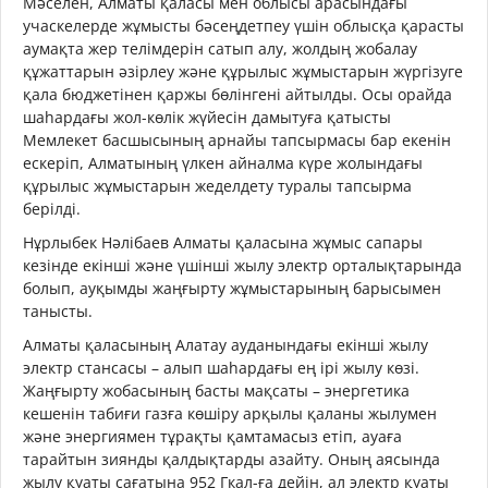
Мәселен, Алматы қаласы мен облысы арасындағы
учаскелерде жұмысты бәсеңдетпеу үшін облысқа қарасты
аумақта жер телімдерін сатып алу, жолдың жобалау
құжаттарын әзірлеу және құрылыс жұмыстарын жүргізуге
қала бюджетінен қаржы бөлінгені айтылды. Осы орайда
шаһардағы жол-көлік жүйесін дамытуға қатысты
Мемлекет басшысының арнайы тапсырмасы бар екенін
ескеріп, Алматының үлкен айналма күре жолындағы
құрылыс жұмыстарын жеделдету туралы тапсырма
берілді.
Нұрлыбек Нәлібаев Алматы қаласына жұмыс сапары
кезінде екінші және үшінші жылу электр орталықтарында
болып, ауқымды жаңғырту жұмыстарының барысымен
танысты.
Алматы қаласының Алатау ауданындағы екінші жылу
электр стансасы – алып шаһардағы ең ірі жылу көзі.
Жаңғырту жобасының басты мақсаты – энергетика
кешенін табиғи газға көшіру арқылы қаланы жылумен
және энергиямен тұрақты қамтамасыз етіп, ауаға
тарайтын зиянды қалдықтарды азайту. Оның аясында
жылу қуаты сағатына 952 Гкал-ға дейін, ал электр қуаты