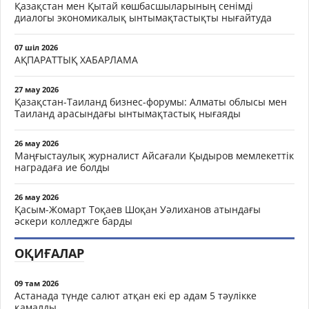
Қазақстан мен Қытай көшбасшыларының сенімді
диалогы экономикалық ынтымақтастықты нығайтуда
07 шіл 2026
АҚПАРАТТЫҚ ХАБАРЛАМА
27 мау 2026
Қазақстан-Таиланд бизнес-форумы: Алматы облысы мен
Таиланд арасындағы ынтымақтастық нығаяды
26 мау 2026
Маңғыстаулық журналист Айсағали Қыдыров мемлекеттік
наградаға ие болды
26 мау 2026
Қасым-Жомарт Тоқаев Шоқан Уәлиханов атындағы
әскери колледжге барды
ОҚИҒАЛАР
09 там 2026
Астанада түнде салют атқан екі ер адам 5 тәулікке
қамалды