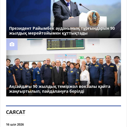
Президент Райымбек ауданының тұрғындарын 90
жылдық мерейтойымен құттықтады
Ақсайдағы 90 жылдық теміржол вокзалы қайта
жаңғыртылып, пайдалануға берілді
САЯСАТ
16 шіл 2026