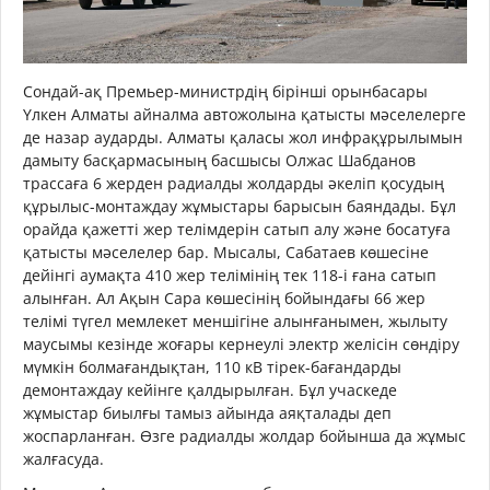
Сондай-ақ Премьер-министрдің бірінші орынбасары
Үлкен Алматы айналма автожолына қатысты мәселелерге
де назар аударды. Алматы қаласы жол инфрақұрылымын
дамыту басқармасының басшысы Олжас Шабданов
трассаға 6 жерден радиалды жолдарды әкеліп қосудың
құрылыс-монтаждау жұмыстары барысын баяндады. Бұл
орайда қажетті жер телімдерін сатып алу және босатуға
қатысты мәселелер бар. Мысалы, Сабатаев көшесіне
дейінгі аумақта 410 жер телімінің тек 118-і ғана сатып
алынған. Ал Ақын Сара көшесінің бойындағы 66 жер
телімі түгел мемлекет меншігіне алынғанымен, жылыту
маусымы кезінде жоғары кернеулі электр желісін сөндіру
мүмкін болмағандықтан, 110 кВ тірек-бағандарды
демонтаждау кейінге қалдырылған. Бұл учаскеде
жұмыстар биылғы тамыз айында аяқталады деп
жоспарланған. Өзге радиалды жолдар бойынша да жұмыс
жалғасуда.