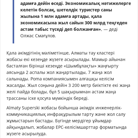
адамға дейін өседі. Экономикалық нәтижелерге
келетін болсақ, шетелдік туристер саны
жылына 1 млн адамға артады, қала
экономикасына жыл сайын 300 млрд теңгеден
астам табыс түседі деп болжанған»
, — деді
Олжас Смағұлов.
Қала әкімдігінің мәліметінше, Алматы тау кластері
жобасы екі кезеңде жүзеге асырылады. Мамыр айынан
басталған бірінші кезеңде «Шымбұлақты» жаңғырту
аясында 2 аспалы жол жаңартылады, 7 жаңа жол
салынады. Poma компаниясымен алғашқы келісім
жасалды. Жыл соңына дейін 3 200 метр биіктікте екі жаңа
желі пайда болады, бұл 5 шақырымнан астам жаңа
трассаны іске қосуға мүмкіндік береді.
Almaty Superski жобасы бойынша әкімдік инженерлік-
коммуникациялық инфрақұрылым тарту және жол салу
жұмыстарын бастады. Бүгінде мердігер ұйымдар
айқындалып, жобалар EPC-келісімшарттар форматында
жүзеге асырылуда.