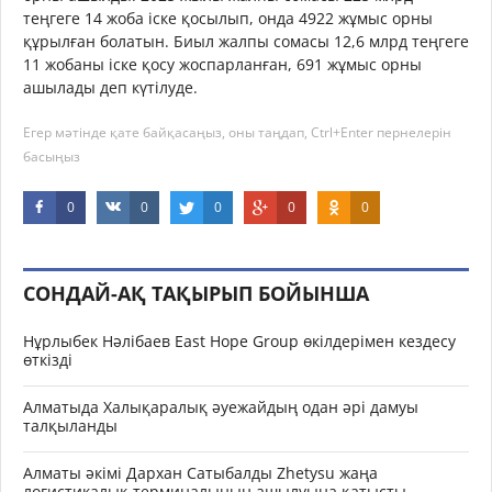
теңгеге 14 жоба іске қосылып, онда 4922 жұмыс орны
құрылған болатын. Биыл жалпы сомасы 12,6 млрд теңгеге
11 жобаны іске қосу жоспарланған, 691 жұмыс орны
ашылады деп күтілуде.
Егер мәтінде қате байқасаңыз, оны таңдап, Ctrl+Enter пернелерін
басыңыз
0
0
0
0
0
СОНДАЙ-АҚ ТАҚЫРЫП БОЙЫНША
Нұрлыбек Нәлібаев East Hope Group өкілдерімен кездесу
өткізді
Алматыда Халықаралық әуежайдың одан әрі дамуы
талқыланды
Алматы әкімі Дархан Сатыбалды Zhetysu жаңа
логистикалық терминалының ашылуына қатысты