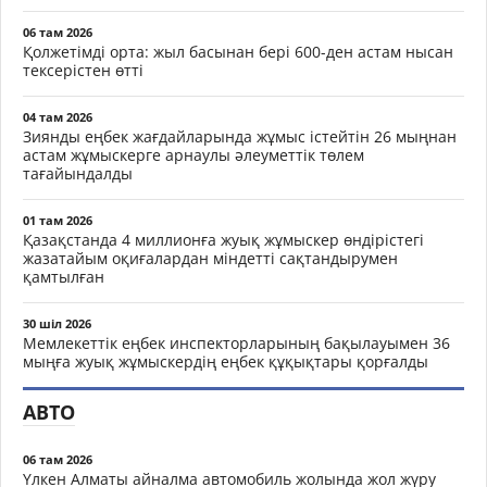
06 там 2026
Қолжетімді орта: жыл басынан бері 600-ден астам нысан
тексерістен өтті
04 там 2026
Зиянды еңбек жағдайларында жұмыс істейтін 26 мыңнан
астам жұмыскерге арнаулы әлеуметтік төлем
тағайындалды
01 там 2026
Қазақстанда 4 миллионға жуық жұмыскер өндірістегі
жазатайым оқиғалардан міндетті сақтандырумен
қамтылған
30 шіл 2026
Мемлекеттік еңбек инспекторларының бақылауымен 36
мыңға жуық жұмыскердің еңбек құқықтары қорғалды
АВТО
06 там 2026
Үлкен Алматы айналма автомобиль жолында жол жүру