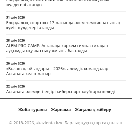
жүлдегері атанды
31 шіл 2026
Елордалық спортшы 17 жасында әлем чемпионатының
күміс жүлдегері атанды
28 шіл 2026
ALEM PRO CAMP: Астанада көркем гимнастикадан
ауқымды оқу-жаттығу жиыны басталды
26 шіл 2026
«Болашақ ойындары – 2026»: әлемдік командалар
Астанаға келіп жатыр
22 шіл 2026
Астанаға әлемдегі ең ірі киберспорт клубтары келеді
Жоба туралы
Жарнама
Жаңалық жіберу
© 2018-2026, «kazlenta.kz». Барлық құқықтар сақталған.