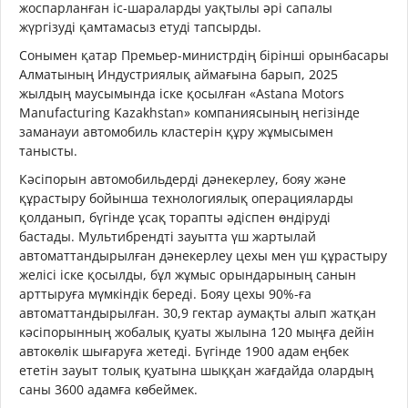
жоспарланған іс-шараларды уақтылы әрі сапалы
жүргізуді қамтамасыз етуді тапсырды.
Сонымен қатар Премьер-министрдің бірінші орынбасары
Алматының Индустриялық аймағына барып, 2025
жылдың маусымында іске қосылған «Astana Motors
Manufacturing Kazakhstan» компаниясының негізінде
заманауи автомобиль кластерін құру жұмысымен
танысты.
Кәсіпорын автомобильдерді дәнекерлеу, бояу және
құрастыру бойынша технологиялық операцияларды
қолданып, бүгінде ұсақ торапты әдіспен өндіруді
бастады. Мультибрендті зауытта үш жартылай
автоматтандырылған дәнекерлеу цехы мен үш құрастыру
желісі іске қосылды, бұл жұмыс орындарының санын
арттыруға мүмкіндік береді. Бояу цехы 90%-ға
автоматтандырылған. 30,9 гектар аумақты алып жатқан
кәсіпорынның жобалық қуаты жылына 120 мыңға дейін
автокөлік шығаруға жетеді. Бүгінде 1900 адам еңбек
ететін зауыт толық қуатына шыққан жағдайда олардың
саны 3600 адамға көбеймек.