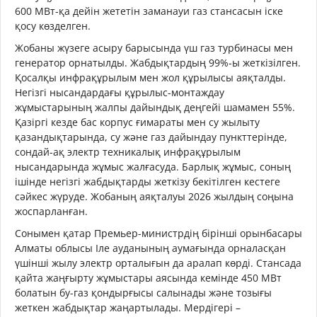
600 МВт-қа дейін жететін заманауи газ стансасын іске
қосу көзделген.
Жобаны жүзеге асыру барысында үш газ турбинасы мен
генератор орнатылды. Жабдықтардың 99%-ы жеткізілген.
Қосалқы инфрақұрылым мен жол құрылысы аяқталды.
Негізгі нысандардағы құрылыс-монтаждау
жұмыстарының жалпы дайындық деңгейі шамамен 55%.
Қазіргі кезде бас корпус ғимараты мен су жылыту
қазандықтарында, су және газ дайындау пункттерінде,
сондай-ақ электр техникалық инфрақұрылым
нысандарында жұмыс жалғасуда. Барлық жұмыс, соның
ішінде негізгі жабдықтарды жеткізу бекітілген кестеге
сәйкес жүруде. Жобаның аяқталуы 2026 жылдың соңына
жоспарланған.
Сонымен қатар Премьер-министрдің бірінші орынбасары
Алматы облысы Іле ауданының аумағында орналасқан
үшінші жылу электр орталығын да аралап көрді. Стансада
қайта жаңғырту жұмыстары аясында кемінде 450 МВт
болатын бу-газ қондырғысы салынады және тозығы
жеткен жабдықтар жаңартылады. Мердігері –