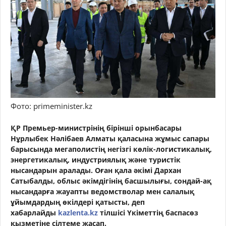
Фото: primeminister.kz
ҚР Премьер-министрінің бірінші орынбасары
Нұрлыбек Нәлібаев Алматы қаласына жұмыс сапары
барысында мегаполистің негізгі көлік-логистикалық,
энергетикалық, индустриялық және туристік
нысандарын аралады. Оған қала әкімі Дархан
Сатыбалды, облыс әкімдігінің басшылығы, сондай-ақ
нысандарға жауапты ведомстволар мен салалық
ұйымдардың өкілдері қатысты, деп
хабарлайды
kazlenta.kz
тілшісі Үкіметтің баспасөз
қызметіне сілтеме жасап.