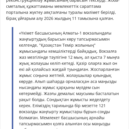
реконструкциялау жұмысының барысын тексерді. Жоба-
сметалық құжаттаманы мемлекеттік сараптама
порталына жүктеу аяқталғаны туралы мәлімет берілді,
бірақ ұйғарым алу 2026 жылдың 11 тамызына қалған.
«Үкімет басшысының Алматы-1 вокзалындағы
жаңғыртудың барысын көру тапсырмасымен
келгенде, "Қазақстан Темір жолының"
жұмысындағы кемшіліктерді байқадық. Вокзалға
жаз мезгілінде тәулігіне 12 мың, ал қыста 7 мыңға
жуық жолаушы келіп-кетеді. Қазір оларға жыл он
екі ай қолайсыз жағдай туындаған. Жоспарланған
жұмыс соңына жетпей, жолаушылар қиындық
көруде. Алып шаһарда орналасқан аса маңызды
нысандағы жұмыс қарқыны мүлдем сын
көтермейді. Жазғы демалыс маусымы басталатын
уақыт болды. Сондықтан жұмысты жеделдету
керек. Еліміздің тарихында бір мезетте 121
вокзалды жаңғырту жұмыстары бұрын-соңды
болмаған. Мемлекет басшысының арнайы
тапсырмасымен қолға алынған осы маңызды