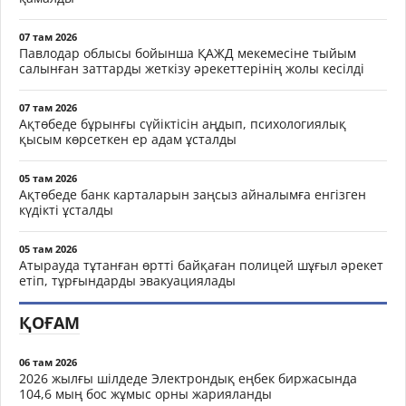
07 там 2026
Павлодар облысы бойынша ҚАЖД мекемесіне тыйым
салынған заттарды жеткізу әрекеттерінің жолы кесілді
07 там 2026
Ақтөбеде бұрынғы сүйіктісін аңдып, психологиялық
қысым көрсеткен ер адам ұсталды
05 там 2026
Ақтөбеде банк карталарын заңсыз айналымға енгізген
күдікті ұсталды
05 там 2026
Атырауда тұтанған өртті байқаған полицей шұғыл әрекет
етіп, тұрғындарды эвакуациялады
ҚОҒАМ
06 там 2026
2026 жылғы шілдеде Электрондық еңбек биржасында
104,6 мың бос жұмыс орны жарияланды