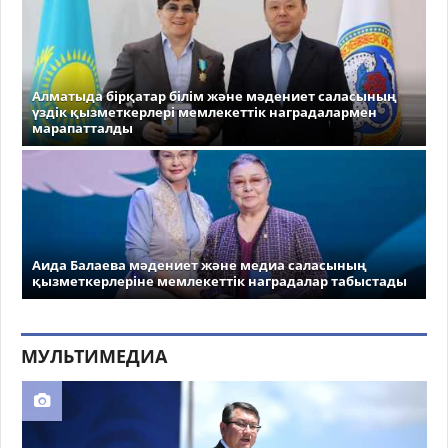
Алматыда бірқатар білім және мәдениет саласының
үздік қызметкерлері мемлекеттік наградалармен
марапатталды
Аида Балаева мәдениет және медиа саласының
қызметкерлеріне мемлекеттік наградалар табыстады
МУЛЬТИМЕДИА