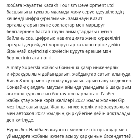
Жобаға жауапты Kazakh Tourism Development Ltd
басшылығы тұжырымдамада жаяу серуендеушілердің
кешенді инфрақұрылымын, заманауи визит-
орталықтарын және соқпақтар мен маршрут
белгілерінен бастап таулы аймақтардағы шұғыл
байланысқа, цифрлық навигацияға және күрделілігі
әртүрлі деңгейдегі маршруттар каталогтеріне дейін
бірыңғай қауіпсіздік жүйесін құруға ерекше мән
берілетінін атап өтті.
Almaty Superski жобасы бойынша қазір инженерлік
инфрақұрылым дайындалып, жабдықтар сатып алынуда.
Биыл 8 көпір мен су өткізу құрылыстарын салу көзделген.
Сондай-ақ алдағы маусым айында ұзындығы 6 шақырым
автожол құрылысын бастау жоспарланған. Газбен
жабдықтау және кәріз желілері 2027 жылы жолмен бір
мезгілде салынады. Жалпы, инженерлік инфрақұрылым
мен автожол 2027 жылдың қыркүйегіне дейін аяқталады
деп күтілуде.
Нұрлыбек Нәлібаев жауапты мемлекеттік органдар мен
ұйымдарға жобаны жүзеге асыру қарқынын бәсеңдетпей,