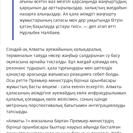
ағыны өсетін жаз мезгілі қарсаңында жаңғыртудың
қарқынын да арттырыңыздар, халықтың жағдайын
назарға алыңыздар. Ал қала әкімдігі жаңғырту
жұмыстарының сапасы мен дер уақытында бітуін
қатаң бақылауда ұстауы тиіс», — деп атап өтті
Нұрлыбек Нәлібаев.
Сондай-ақ Алматы әуежайының халықаралық
терминалын таяуда нөсер жаңбыр салдарынан су басу
оқиғасына арнайы тоқталды. Бұл жағдай қоғамда кең
резонанс тудырып, қала тұрғындары мен шетелдік
қонақтар арасында жағымсыз реакцияға себеп болды.
Осы ретте Премьер-министрдің бірінші орынбасары
жұмыстың басты өлшемі - сапа екенін ескертіп, Алматы
қаласының әкімдігіне әуежайдың көлік инфрақұрылымын
қалалық қоғамдық көлік желісімен, соның ішінде
метроның перспективалық бағытымен интеграциялауды
тапсырды.
«Алматы-1» вокзалына барған Премьер-министрдің
бірінші орынбасары былтыр наурыз айында басталған