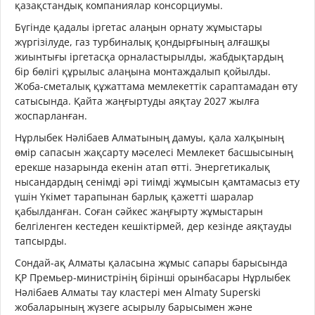
қазақстандық компаниялар консорциумы.
Бүгінде қадалы іргетас алаңын орнату жұмыстары
жүргізілуде, газ турбиналық қондырғының алғашқы
жиынтығы іргетасқа орналастырылды, жабдықтардың
бір бөлігі құрылыс алаңына монтаждалып қойылды.
Жоба-сметалық құжаттама мемлекеттік сараптамадан өту
сатысында. Қайта жаңғыртуды аяқтау 2027 жылға
жоспарланған.
Нұрлыбек Нәлібаев Алматының дамуы, қала халқының
өмір сапасын жақсарту мәселесі Мемлекет басшысының
ерекше назарында екенін атап өтті. Энергетикалық
нысандардың сенімді әрі тиімді жұмысын қамтамасыз ету
үшін Үкімет тарапынан барлық қажетті шаралар
қабылданған. Соған сәйкес жаңғырту жұмыстарын
белгіленген кестеден кешіктірмей, дер кезінде аяқтауды
тапсырды.
Сондай-ақ Алматы қаласына жұмыс сапары барысында
ҚР Премьер-министрінің бірінші орынбасары Нұрлыбек
Нәлібаев Алматы тау кластері мен Almaty Superski
жобаларының жүзеге асырылу барысымен және