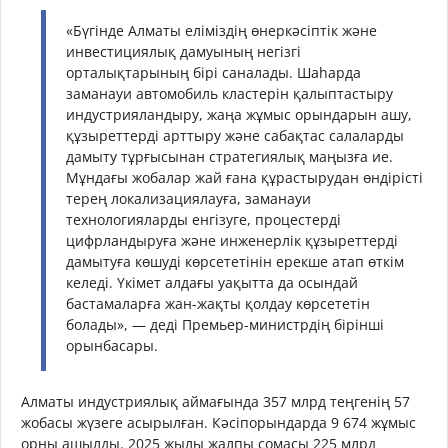
«Бүгінде Алматы еліміздің өнеркәсіптік және
инвестициялық дамуының негізгі
орталықтарының бірі саналады. Шаһарда
заманауи автомобиль кластерін қалыптастыру
индустрияландыру, жаңа жұмыс орындарын ашу,
құзыреттерді арттыру және сабақтас салаларды
дамыту тұрғысынан стратегиялық маңызға ие.
Мұндағы жобалар жай ғана құрастырудан өндірісті
терең локализациялауға, заманауи
технологияларды енгізуге, процестерді
цифрландыруға және инженерлік құзыреттерді
дамытуға көшуді көрсететінін ерекше атап өткім
келеді. Үкімет алдағы уақытта да осындай
бастамаларға жан-жақты қолдау көрсететін
болады», — деді Премьер-министрдің бірінші
орынбасары.
Алматы индустриялық аймағында 357 млрд теңгенің 57
жобасы жүзеге асырылған. Кәсіпорындарда 9 674 жұмыс
орны ашылды. 2025 жылы жалпы сомасы 225 млрд