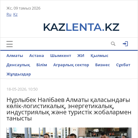
Жс, 09 тамыз 2026
Ru
Kz
Алматы
Астана
Шымкент
ЖИ
Қылмыс
Денсаулық
Білім
Аграрлық сектор
Бизнес
Cұхбат
Жұлдыздар
18-05-2026, 10:50
Нұрлыбек Нәлібаев Алматы қаласындағы
көлік-логистикалық, энергетикалық,
индустриялық және туристік жобалармен
танысты