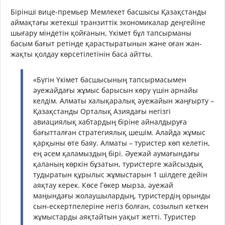
Бірінші вице-премьер Мемлекет басшысы Қазақстанды
аймақтағы жетекші транзиттік экономикалар деңгейіне
шығару міндетін қойғанын, Үкімет бұл тапсырманы
басым бағыт ретінде қарастыратынын және оған жан-
жақты қолдау көрсетілетінін баса айтты.
«Бүгін Үкімет басшысының тапсырмасымен
әуежайдағы жұмыс барысын көру үшін арнайы
келдім. Алматы халықаралық әуежайын жаңғырту –
Қазақстанды Орталық Азиядағы негізгі
авиациялық хабтардың біріне айналдыруға
бағытталған стратегиялық шешім. Алайда жұмыс
қарқыны өте баяу. Алматы – туристер көп келетін,
ең әсем қаламыздың бірі. Әуежай аумағындағы
қаланың көркін бұзатын, туристерге жайсыздық
тудыратын құрылыс жұмыстарын 1 шілдеге дейін
аяқтау керек. Көсе Гөкер мырза, әуежай
маңындағы жолаушылардың, туристердің орынды
сын-ескертпелеріне негіз болған, созылып кеткен
жұмыстарды аяқтайтын уақыт жетті. Туристер