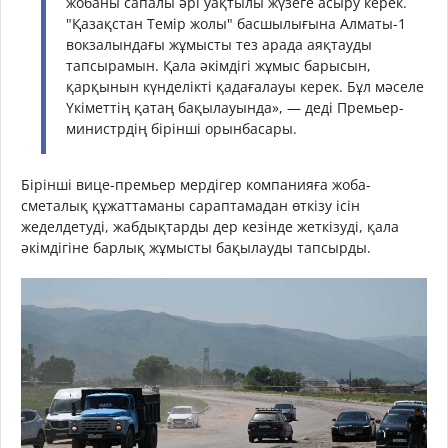
жобаны сапалы әрі уақтылы жүзеге асыру керек.
"Қазақстан Темір жолы" басшылығына Алматы-1
вокзалындағы жұмысты тез арада аяқтауды
тапсырамын. Қала әкімдігі жұмыс барысын,
қарқынын күнделікті қадағалауы керек. Бұл мәселе
Үкіметтің қатаң бақылауында», — деді Премьер-
министрдің бірінші орынбасары.
Бірінші вице-премьер мердігер компанияға жоба-
сметалық құжаттаманы сараптамадан өткізу ісін
жеделдетуді, жабдықтарды дер кезінде жеткізуді, қала
әкімдігіне барлық жұмысты бақылауды тапсырды.