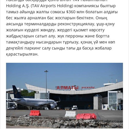
Holding A.Ş. (TAV Airports Holding) компаниясы былтыр
тамыз айында жалпы сомасы $360 млн болатын алдағы
бес жылға арналған бас жоспарын бекіткен. Оның
аясында терминалдарды реконструкциялау, ұшу-қону
жолағын күрделі жөндеу, жердегі қызмет көрсету
жабдықтарын сатып алу, жүк перроны және бортта
тамақтандыру нысандарын тұрғызу, қонақ үй мен көп
деңгейлі паркинг салу сынды тағы да басқа жобалар
қарастырылған.