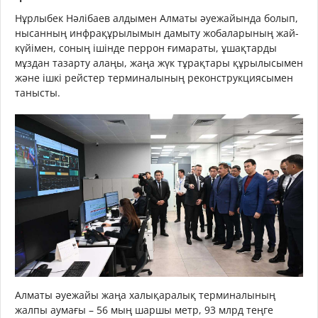
Нұрлыбек Нәлібаев алдымен Алматы әуежайында болып,
нысанның инфрақұрылымын дамыту жобаларының жай-
күйімен, соның ішінде перрон ғимараты, ұшақтарды
мұздан тазарту алаңы, жаңа жүк тұрақтары құрылысымен
және ішкі рейстер терминалының реконструкциясымен
танысты.
Алматы әуежайы жаңа халықаралық терминалының
жалпы аумағы – 56 мың шаршы метр, 93 млрд теңге