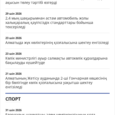
ақысын төлеу тәртібі өзгерді
29 шіл 2026
2,4 мың шақырымнан астам автомобиль жолы
халықаралық қауіпсіздік стандарттары бойынша
тексеріледі
23 шіл 2026
Алматыда жүк көліктерінің қозғалысына шектеу енгізіледі
23 шіл 2026
Көлік министрлігі ауыр салмақты автокөлік құралдарына
бақылауды күшейтуде
21 шіл 2026
Алматының Жетісу ауданында 2-ші Гончарная көшесінің
бір бөлігінде көлік қозғалысына уақытша шектеу
енгізіледі
СПОРТ
31 шіл 2026
Елордалық шахматшы әлем чемпионатының қола