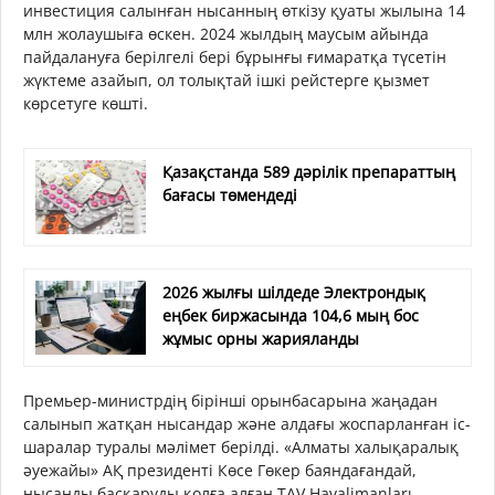
инвестиция салынған нысанның өткізу қуаты жылына 14
млн жолаушыға өскен. 2024 жылдың маусым айында
пайдалануға берілгелі бері бұрынғы ғимаратқа түсетін
жүктеме азайып, ол толықтай ішкі рейстерге қызмет
көрсетуге көшті.
Қазақстанда 589 дәрілік препараттың
бағасы төмендеді
2026 жылғы шілдеде Электрондық
еңбек биржасында 104,6 мың бос
жұмыс орны жарияланды
Премьер-министрдің бірінші орынбасарына жаңадан
салынып жатқан нысандар және алдағы жоспарланған іс-
шаралар туралы мәлімет берілді. «Алматы халықаралық
әуежайы» АҚ президенті Көсе Гөкер баяндағандай,
нысанды басқаруды қолға алған TAV Havalimanları