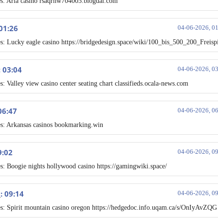
s: Aria casino rsaqrhw704003.blogdal.com
 01:26
04-06-2026, 0
s: Lucky eagle casino https://bridgedesign.space/wiki/100_bis_500_200_Freisp
: 03:04
04-06-2026, 0
s: Valley view casino center seating chart classifieds.ocala-news.com
 06:47
04-06-2026, 0
s: Arkansas casinos bookmarking.win
9:02
04-06-2026, 0
s: Boogie nights hollywood casino https://gamingwiki.space/
: 09:14
o
04-06-2026, 0
s: Spirit mountain casino oregon https://hedgedoc.info.uqam.ca/s/OnIyAvZQG