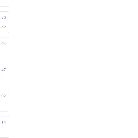
1:26
iele
3:04
6:47
9:02
9:14