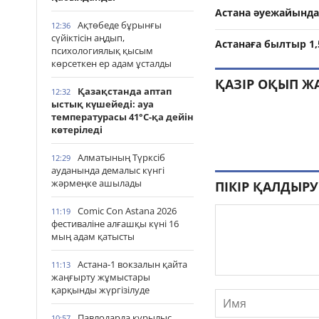
Астана әуежайында 
Ақтөбеде бұрынғы
12:36
сүйіктісін аңдып,
Астанаға былтыр 1,
психологиялық қысым
көрсеткен ер адам ұсталды
ҚАЗІР ОҚЫП Ж
Қазақстанда аптап
12:32
ыстық күшейеді: ауа
температурасы 41°С-қа дейін
көтеріледі
Алматының Түрксіб
12:29
ауданында демалыс күнгі
жәрмеңке ашылады
ПІКІР ҚАЛДЫРУ
Comic Con Astana 2026
11:19
фестиваліне алғашқы күні 16
мың адам қатысты
Астана-1 вокзалын қайта
11:13
жаңғырту жұмыстары
қарқынды жүргізілуде
Павлодарда құрылыс
10:57