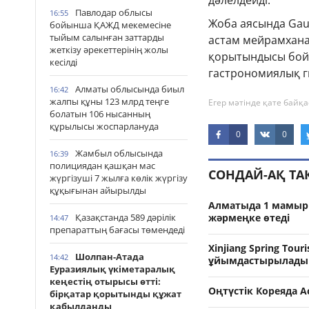
дәлелдейді.
Павлодар облысы
16:55
Жоба аясында Gau
бойынша ҚАЖД мекемесіне
тыйым салынған заттарды
астам мейрамхана 
жеткізу әрекеттерінің жолы
қорытындысы бойы
кесілді
гастрономиялық ги
Алматы облысында биыл
16:42
жалпы құны 123 млрд теңге
Егер мәтінде қате байқа
болатын 106 нысанның
құрылысы жоспарлануда
0
0
Жамбыл облысында
16:39
полициядан қашқан мас
СОНДАЙ-АҚ Т
жүргізуші 7 жылға көлік жүргізу
құқығынан айырылды
Алматыда 1 мамыр 
Қазақстанда 589 дәрілік
жәрмеңке өтеді
14:47
препараттың бағасы төмендеді
Xinjiang Spring Tou
Шолпан-Атада
14:42
ұйымдастырылады
Еуразиялық үкіметаралық
кеңестің отырысы өтті:
Оңтүстік Кореяда А
бірқатар қорытынды құжат
қабылданды