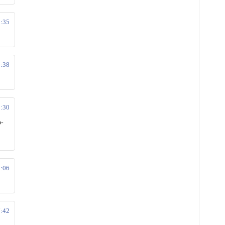
2:35
3:38
5:30
o-
7:06
7:42