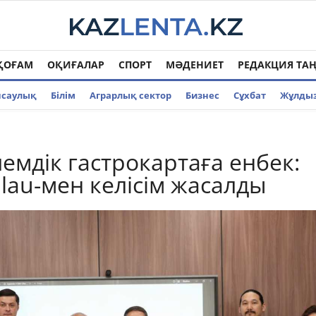
ҚОҒАМ
ОҚИҒАЛАР
СПОРТ
МӘДЕНИЕТ
РЕДАКЦИЯ ТА
нсаулық
Білім
Аграрлық сектор
Бизнес
Cұхбат
Жұлды
лемдік гастрокартаға енбек:
llau-мен келісім жасалды