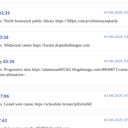
 02:35
01-06-2026, 0
s: North brunswick public library https://500px.com/p/robinsonyuqhardy
03:38
01-06-2026, 0
s: Wildwood casino https://forum.drapinballleague.com
: 05:30
e
01-06-2026, 0
s: Progressive slots https://adamnoae605565.blogdomago.com/40049071/casin
ein-ultimativer-
07:06
01-06-2026, 0
s: Grand west casino https://schoolido.lu/user/jellytire60/
7:42
01-06-2026, 0