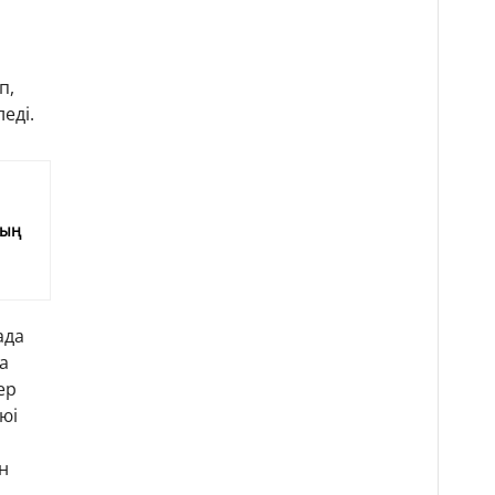
п,
еді.
е
мың
ада
а
ер
юі
н