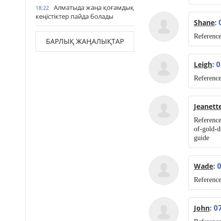
Алматыда жаңа қоғамдық
18:22
кеңістіктер пайда болады
:
Shane
Reference
БАРЛЫҚ ЖАҢАЛЫҚТАР
: 
Leigh
Reference
Jeanett
Reference
of-gold-d
guide
: 
Wade
Reference
: 0
John