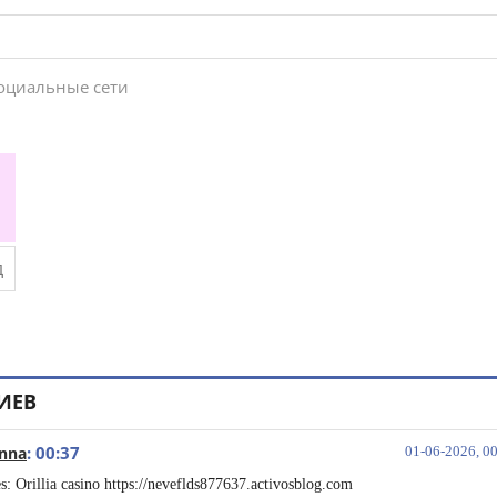
социальные сети
ИЕВ
: 00:37
anna
01-06-2026, 0
s: Orillia casino https://neveflds877637.activosblog.com