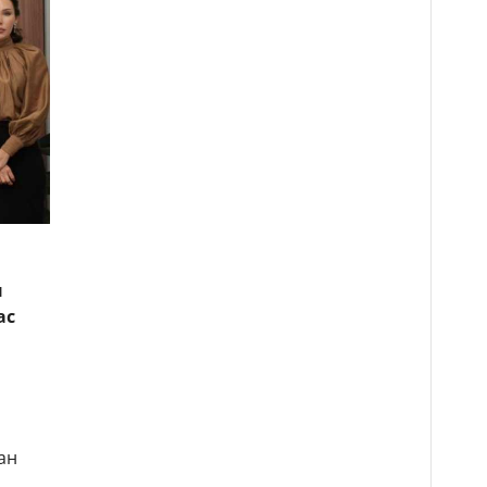
ы
ас
ан