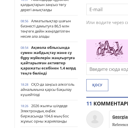
қалдықтарын заңсыз төгу
дерегі анықталды
Алматылықтар шағын
08:56
Или водите через 
бизнесті дамытуға 86,5 млн
теңгеге дейін жеңілдетілген
несие ала алады
Ақмола облысында
08:54
сумен жабдықтау және су
бұру жүйелерін жаңғыртуға
қайтарылған активтер
қаражаты есебінен 1,4 млрд
теңге бөлінді
СҚО-да заңсыз алкоголь
18:28
ҚОСУ
айналымына қарсы бақылау
күшейтілді
11
КОММЕНТАР
2026 жылғы шілдеде
18:26
Электрондық еңбек
биржасында 104,6 мың бос
Georgi
жұмыс орны жарияланды
Reference