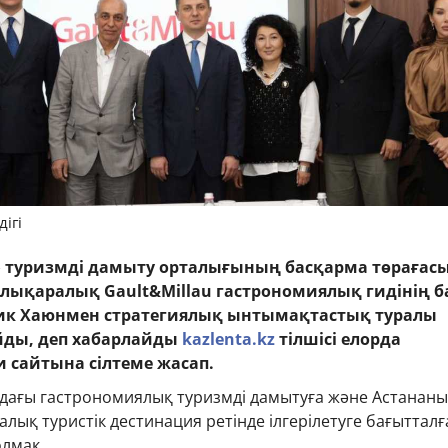
дігі
» туризмді дамыту орталығының басқарма төрағас
лықаралық Gault&Millau гастрономиялық гидінің б
ик Хаюнмен стратегиялық ынтымақтастық туралы
ойды, деп хабарлайды
kazlenta.kz
тілшісі елорда
и сайтына сілтеме жасап.
дадағы гастрономиялық туризмді дамытуға және Астананы
лық туристік дестинация ретінде ілгерілетуге бағытталғ
лмақ.