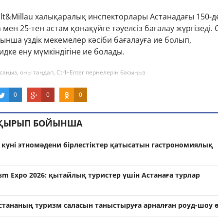
lt&Millau халықаралық инспекторлары Астанадағы 150-д
мен 25-тен астам қонақүйге тәуелсіз бағалау жүргізеді.
нша үздік мекемелер кәсіби бағалауға ие болып,
дке ену мүмкіндігіне ие болады.
саңыз, оны таңдап, Ctrl+Enter пернелерін басыңыз
0
0
0
АҚЫРЫП БОЙЫНША
күні этномәдени бірлестіктер қатысатын гастрономиялық
rism Expo 2026: қытайлық туристер үшін Астанаға турлар
стананың туризм саласын таныстыруға арналған роуд-шоу ө