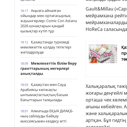
Gault&Millau («Сар
Аңызға айналған
18:17
мейрамхана рейтин
ойындар мен ортағасырлық
жауынгерлер: Comic Con Astana
мейрамханаларды,
2026 қонақтарын қандай
HoReCa саласында
қызықтар күтіп тұр
Қазақстанда туризмді
18:12
мемлекеттік қолдау тетіктері
Қа
жетілдірілуде
пр
тө
Мемлекеттік білім беру
18:09
гранттарының иегерлері
анықталды
Қазақстан мен Сауд
18:03
Халықаралық тәжі
Арабиясы көпжақты
жоғары деңгейлі м
ынтымақтастықтың басым
орташа чек көлем
бағыттарын талқылады
ағыны көбейген. 
Алматыда ЕҚЫҰ ДИАҚБ-
18:01
және халықаралы
ның сайлауды байқау
артқан. Бұл гидт
миссиясымен кездесу өтті