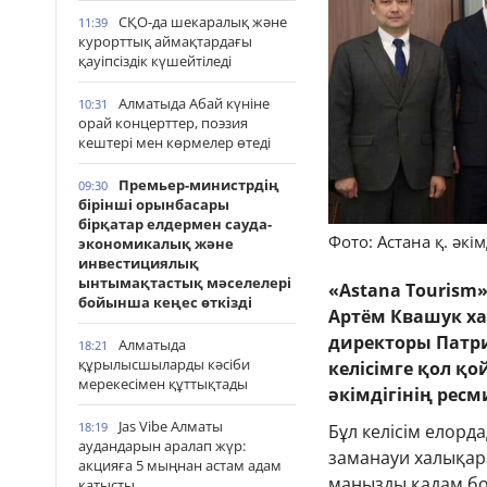
СҚО-да шекаралық және
11:39
курорттық аймақтардағы
қауіпсіздік күшейтіледі
Алматыда Абай күніне
10:31
орай концерттер, поэзия
кештері мен көрмелер өтеді
Премьер-министрдің
09:30
бірінші орынбасары
бірқатар елдермен сауда-
Фото: Астана қ. әкім
экономикалық және
инвестициялық
ынтымақтастық мәселелері
«Astana Tourism
бойынша кеңес өткізді
Артём Квашук ха
директоры Патр
Алматыда
18:21
құрылысшыларды кәсіби
келісімге қол қ
мерекесімен құттықтады
әкімдігінің ресм
Jas Vibe Алматы
18:19
Бұл келісім елор
аудандарын аралап жүр:
заманауи халықара
акцияға 5 мыңнан астам адам
маңызды қадам бо
қатысты