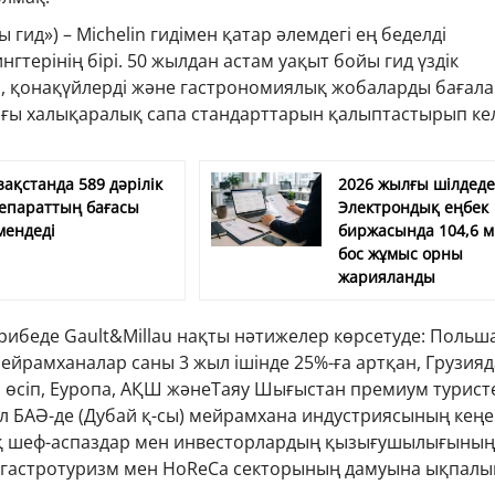
ы гид») – Michelin гидімен қатар әлемдегі ең беделді
гтерінің бірі. 50 жылдан астам уақыт бойы гид үздік
 қонақүйлерді және гастрономиялық жобаларды бағала
ғы халықаралық сапа стандарттарын қалыптастырып кел
зақстанда 589 дәрілік
2026 жылғы шілдед
епараттың бағасы
Электрондық еңбек
мендеді
биржасында 104,6 
бос жұмыс орны
жарияланды
рибеде Gault&Millau нақты нәтижелер көрсетуде: Польш
ейрамханалар саны 3 жыл ішінде 25%-ға артқан, Грузияд
і өсіп, Еуропа, АҚШ жәнеТаяу Шығыстан премиум турист
Ал БАӘ-де (Дубай қ-сы) мейрамхана индустриясының кеңе
қ шеф-аспаздар мен инвесторлардың қызығушылығының
ің гастротуризм мен HoReCa секторының дамуына ықпалы