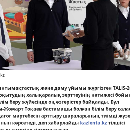
.kz
нтымақтастық және даму ұйымы жүргізген TALIS-2
 оқытудың халықаралық зерттеуінің нәтижесі бойы
ім беру жүйесінде оң өзгерістер байқалды. Бұл
-Жомарт Тоқаев бастамашы болған білім беру сал
агог мәртебесін арттыру шараларының тиімді жүзе
нын көрсетеді, деп хабарлайды
kazlenta.kz
тілшісі
өз қызметіне сілтеме жасап.