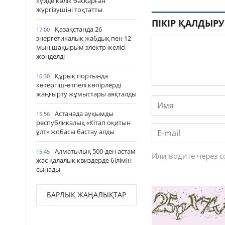
күйде көлік басқарған
жүргізушіні тоқтатты
ПІКІР ҚАЛДЫРУ
Қазақстанда 26
17:00
энергетикалық жабдық пен 12
мың шақырым электр желісі
жөнделді
Құрық портында
16:30
көтергіш-өтпелі көпірлерді
жаңғырту жұмыстары аяқталды
Астанада ауқымды
15:56
республикалық «Кітап оқитын
ұлт» жобасы бастау алды
Алматылық 500-ден астам
15:45
Или водите через 
жас қалалық квиздерде білімін
сынады
БАРЛЫҚ ЖАҢАЛЫҚТАР