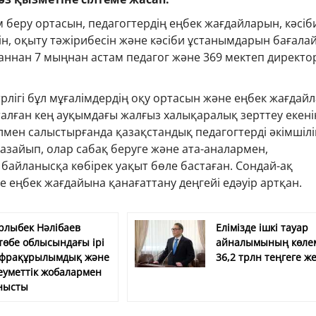
ім беру ортасын, педагогтердің еңбек жағдайларын, кәсіб
ін, оқыту тәжірибесін және кәсіби ұстанымдарын бағала
таннан 7 мыңнан астам педагог және 369 мектеп директо
рлігі бұл мұғалімдердің оқу ортасын және еңбек жағдай
алған кең ауқымдағы жалғыз халықаралық зерттеу екені
ылмен салыстырғанда қазақстандық педагогтерді әкімшілі
азайып, олар сабақ беруге және ата-аналармен,
айланысқа көбірек уақыт бөле бастаған. Сондай-ақ
еңбек жағдайына қанағаттану деңгейі едәуір артқан.
рлыбек Нәлібаев
Елімізде ішкі тауар
төбе облысындағы ірі
айналымының көле
фрақұрылымдық және
36,2 трлн теңгеге же
еуметтік жобалармен
нысты