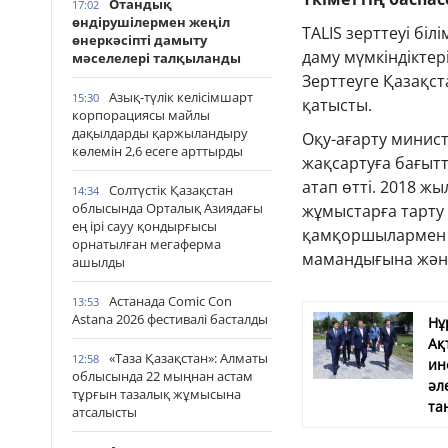
Отандық
17:02
өндірушілермен жеңіл
TALIS зерттеуі біл
өнеркәсіпті дамыту
даму мүмкіндіктер
мәселелері талқыланды
Зерттеуге Қазақс
Азық-түлік келісімшарт
15:30
қатысты.
корпорациясы майлы
дақылдарды қаржыландыру
Оқу-ағарту минист
көлемін 2,6 есеге арттырды
жақсартуға бағытт
атап өтті. 2018 ж
Солтүстік Қазақстан
14:34
облысында Орталық Азиядағы
жұмыстарға тарту 
ең ірі сауу қондырғысы
қамқоршылармен б
орнатылған мегаферма
мамандығына және 
ашылды
Астанада Comic Con
13:53
Astana 2026 фестивалі басталды
Нұ
Ақ
«Таза Қазақстан»: Алматы
12:58
ин
облысында 22 мыңнан астам
әл
тұрғын тазалық жұмысына
та
атсалысты