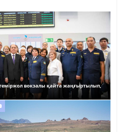
теміржол вокзалы қайта жаңғыртылып,