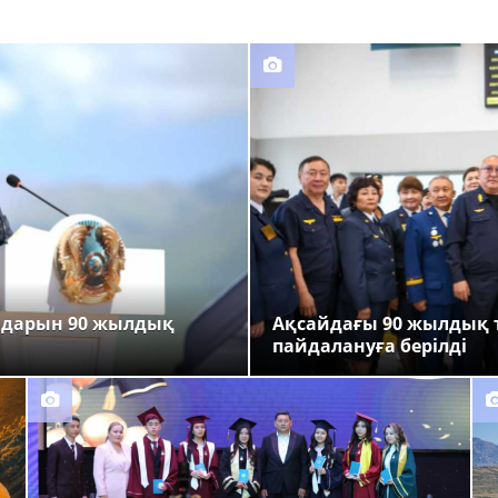
ндарын 90 жылдық
Ақсайдағы 90 жылдық 
пайдалануға берілді