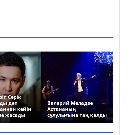
іп Серік
ды деп
Валерий Меладзе
аннан кейін
Астананың
ме жасады
сұлулығына таң қалды