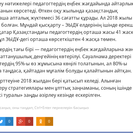
еу нәтижелері педагогтердің еңбек жағдайында айтарлы
ғанын көрсетеді. Өткен оқу жылында қазақстандық
аша апталық жүктемесі 36 сағатты құрады. Ал 2018 жылы
т болған. Мұндай қысқарту – ЭЫДҰ елдерінің ішінде ерек
қатар Қазақстандағы педагогтердің орташа жасы 41 жас
бұл ЭЫДҰ-дегі орташа көрсеткіштен 4 жасқа төмен.
рдің тағы бірі — педагогтердің еңбек жағдайларына жә
ттанушылық деңгейінің көтерілуі. Сауалнама деректері
ердің 95%-ы өз жұмысына көңілі толатынын, ал 80%-ы
 таңдаса, қайтадан мұғалім болуды қалайтынын айтқан.
ерттеуіне 2018 жылдан бері қатысып келеді. Алынған
еру стратегиялары мен ұлттық заңнаманы, соның ішінде
і туралы» заңды әзірлеу кезінде ескерілген.
саңыз, оны таңдап, Ctrl+Enter пернелерін басыңыз
0
0
0