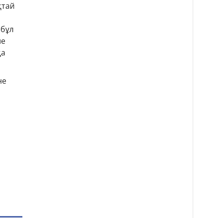
қтай
 бұл
ше
қа
не