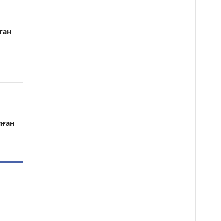
тан
лған