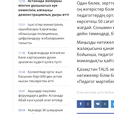
Астанада жолаушы
12:55
Одан бөлек, зертт
мінген ұшқышсыз әуе
оң өзгерістер бол
кемесінің алғашқы
демонстрациялық ұшуы өтті
педагогтердің орт
көрсеткіш 50 саға
Ішкі істер министрінің
12:51
жағдай. Сонымен 
орынбасары Қарағанды
дейін төмендеді, 
облысында полицияның
цифрландыру жобаларымен
Маңызды нәтижеле
танысты
жалақысына қанаға
Қарағандыда жоғалған
11:30
бойынша, педагогт
банк картасымен дүкен
мамандықты қайта
аралаған күдікті қолға түсті
Қазақстан TALIS з
Қолжетімді орта: жыл
10:44
нәтижелер білім б
басынан бері 600-ден астам
нысан тексерістен өтті
«Педагог мәртебес
Ақындар кешінен
10:41
Егер мәтінде қате байқа
форумдарға дейін: Астанада
Абай күні қалай атап өтіледі
0
0
Ақжарда 36 шақырым
08:58