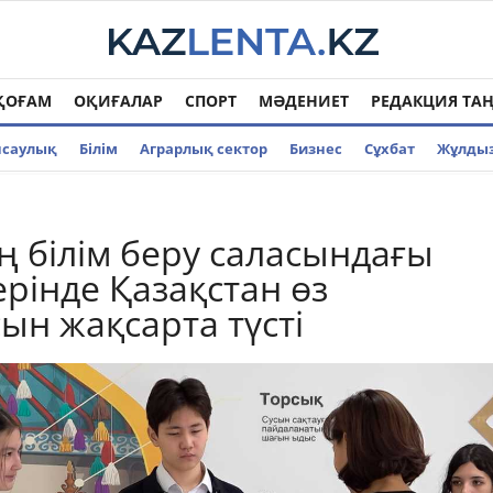
ҚОҒАМ
ОҚИҒАЛАР
СПОРТ
МӘДЕНИЕТ
РЕДАКЦИЯ ТА
нсаулық
Білім
Аграрлық сектор
Бизнес
Cұхбат
Жұлды
 білім беру саласындағы
ерінде Қазақстан өз
ын жақсарта түсті