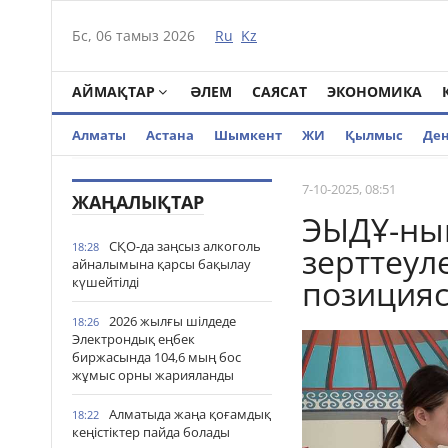
Бс, 06 тамыз 2026
Ru
Kz
АЙМАҚТАР
ӘЛЕМ
САЯСАТ
ЭКОНОМИКА
Алматы
Астана
Шымкент
ЖИ
Қылмыс
Де
7-10-2025, 08:51
ЖАҢАЛЫҚТАР
ЭЫДҰ-ның
СҚО-да заңсыз алкоголь
18:28
зерттеул
айналымына қарсы бақылау
позицияс
күшейтілді
2026 жылғы шілдеде
18:26
Электрондық еңбек
биржасында 104,6 мың бос
жұмыс орны жарияланды
Алматыда жаңа қоғамдық
18:22
кеңістіктер пайда болады