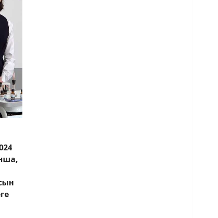
024
нша,
асын
ге