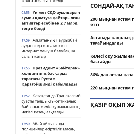
жолға асфальт төселді
СОНДАЙ-АҚ Т
Үкімет СҚО ауылдарын
08:55
сумен қамтуға қайтарылған
200 мыңнан астам п
активтер есебінен 2,7 млрд
өтті
теңге бөлді
Астанада кадрлық 
Алматының Наурызбай
17:59
тағайындалды
ауданында жаңа мектеп-
интернат пен үш балабақша
Келесі оқу жылынан
салып жатыр
бастайды
Президент «Бәйтерек»
17:55
холдингінің басқарма
86%-дан астам қаза
төрағасы Рустам
Қарағойшинді қабылдады
220 мыңнан астам 
Қазақстанда Транскаспий
17:52
суасты талшықты-оптикалық
ҚАЗІР ОҚЫП Ж
байланыс желісі құрылысының
негізгі кезеңі аяқталды
Абай облысында
17:50
полицейлер есірткілік масаң