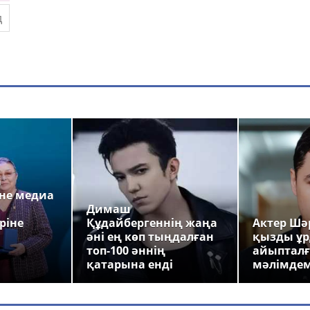
а
не медиа
Димаш
ріне
Құдайбергеннің жаңа
Актер Шәр
әні ең көп тыңдалған
қызды ұр
топ-100 әннің
айыпталғ
қатарына енді
мәлімде