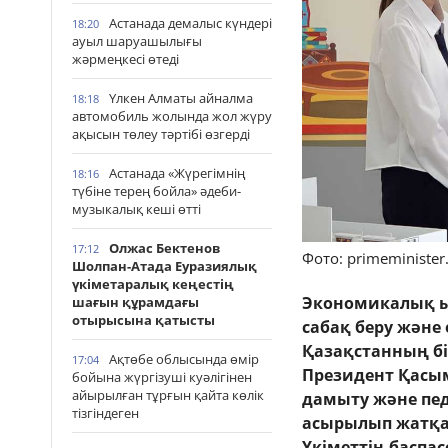
Астанада демалыс күндері
18:20
ауыл шаруашылығы
жәрмеңкесі өтеді
Үлкен Алматы айналма
18:18
автомобиль жолында жол жүру
ақысын төлеу тәртібі өзгерді
Астанада «Жүрегімнің
18:16
түбіне терең бойла» әдеби-
музыкалық кеші өтті
Олжас Бектенов
17:12
Фото: primeminister
Шолпан-Атада Еуразиялық
үкіметаралық кеңестің
Экономикалық ы
шағын құрамдағы
отырысына қатысты
сабақ беру және
Қазақстанның біл
Ақтөбе облысында өмір
17:04
Президент Қасым
бойына жүргізуші куәлігінен
айырылған тұрғын қайта көлік
дамыту және пед
тізгіндеген
асырылып жатқа
Үкіметтің баспас