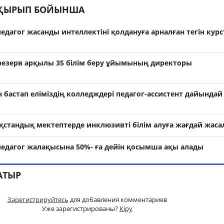
АҚЫРЫП БОЙЫНША
едагог жасанды интеллектіні қолдануға арналған тегін курс
резерв арқылы 35 білім беру ұйымының директоры
 бастап еліміздің колледждері педагог-ассистент дайындай
қстандық мектептерде инклюзивті білім алуға жағдай жаса
педагог жалақысына 50%- ға дейін қосымша ақы алады
АТЫР
Зарегистрируйтесь
для добавления комментариев
Уже зарегистрированы?
Кіру