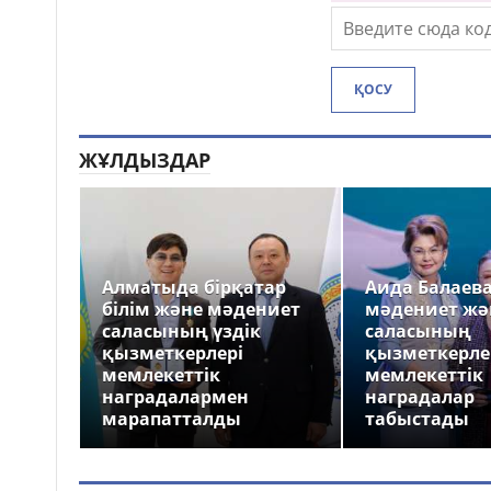
ҚОСУ
ЖҰЛДЫЗДАР
Алматыда бірқатар
Аида Балаев
білім және мәдениет
мәдениет жә
саласының үздік
саласының
қызметкерлері
қызметкерле
мемлекеттік
мемлекеттік
наградалармен
наградалар
марапатталды
табыстады