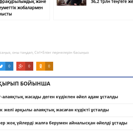
фрақұрылымдық және
36,2 трлн теңгеге же
еуметтік жобалармен
нысты
саңыз, оны таңдап, Ctrl+Enter пернелерін басыңыз
0
0
0
АҚЫРЫП БОЙЫНША
-алаяқтық жасады деген күдікпен әйел адам ұсталды
к желі арқылы алаяқтық жасаған күдікті ұсталды
ер жоқ үйлерді жалға берумен айналысқан әйелді ұстады