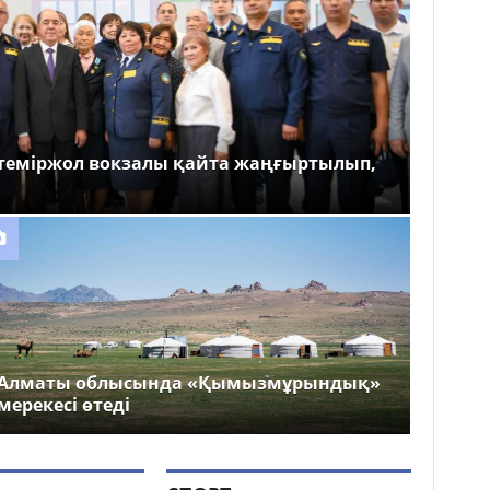
теміржол вокзалы қайта жаңғыртылып,
Алматы облысында «Қымызмұрындық»
мерекесі өтеді