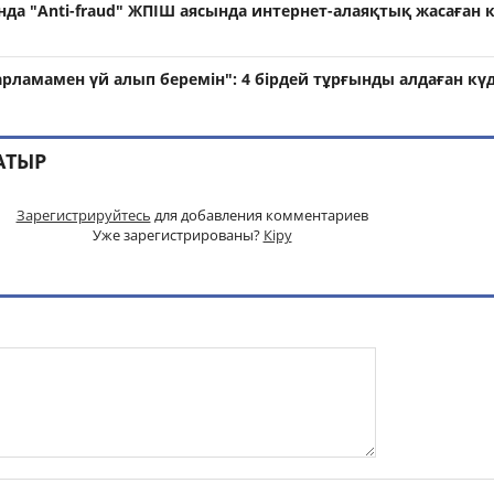
а "Anti-fraud" ЖПІШ аясында интернет-алаяқтық жасаған к
рламамен үй алып беремін": 4 бірдей тұрғынды алдаған күд
АТЫР
Зарегистрируйтесь
для добавления комментариев
Уже зарегистрированы?
Кіру