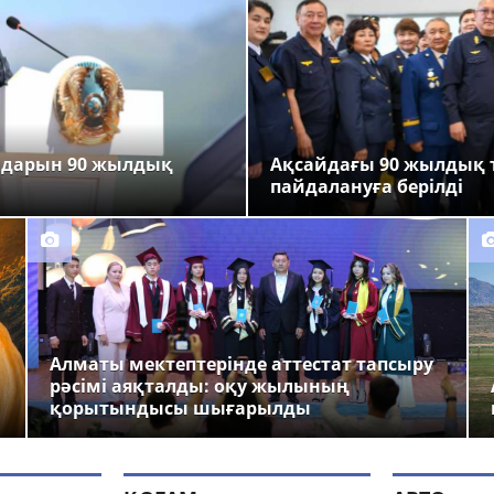
ндарын 90 жылдық
Ақсайдағы 90 жылдық 
пайдалануға берілді
Алматы мектептерінде аттестат тапсыру
рәсімі аяқталды: оқу жылының
қорытындысы шығарылды