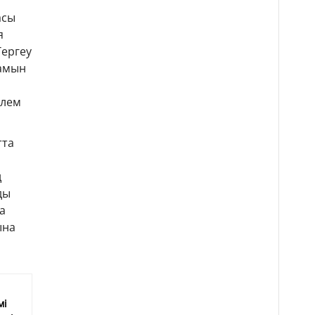
асы
я
Тергеу
тамын
өлем
тта
ң
ды
а
ына
мі