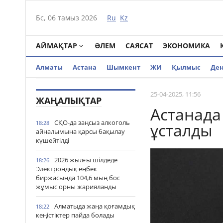
Бс, 06 тамыз 2026
Ru
Kz
АЙМАҚТАР
ӘЛЕМ
САЯСАТ
ЭКОНОМИКА
Алматы
Астана
Шымкент
ЖИ
Қылмыс
Де
25-04-2025, 11:56
ЖАҢАЛЫҚТАР
Астанада
СҚО-да заңсыз алкоголь
18:28
ұсталды
айналымына қарсы бақылау
күшейтілді
2026 жылғы шілдеде
18:26
Электрондық еңбек
биржасында 104,6 мың бос
жұмыс орны жарияланды
Алматыда жаңа қоғамдық
18:22
кеңістіктер пайда болады