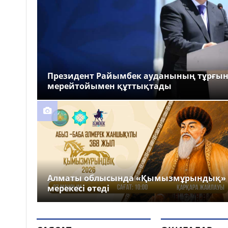
Президент Райымбек ауданының тұрғы
мерейтойымен құттықтады
Алматы облысында «Қымызмұрындық»
мерекесі өтеді