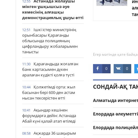
Астанада жолаушы
ин
12:55
мінген ұшқышсыз әуе
әл
кемесінің алғашқы
та
демонстрациялық ұшуы өтті
Ішкі істер министрінің
12:51
орынбасары Қарағанды
облысында полицияның
цифрландыру жобаларымен
танысты
Егер мәтінде қате байқа
Қарағандыда жоғалған
11:30
0
0
банк картасымен дүкен
аралаған күдікті қолға түсті
СОНДАЙ-АҚ Т
Қолжетімді орта: жыл
10:44
басынан бері 600-ден астам
нысан тексерістен өтті
Алматыда интернет
Ақындар кешінен
10:41
Елордада әлеуметті
форумдарға дейін: Астанада
Абай күні қалай атап өтіледі
Елордада полицейл
Ақжарда 36 шақырым
08:58