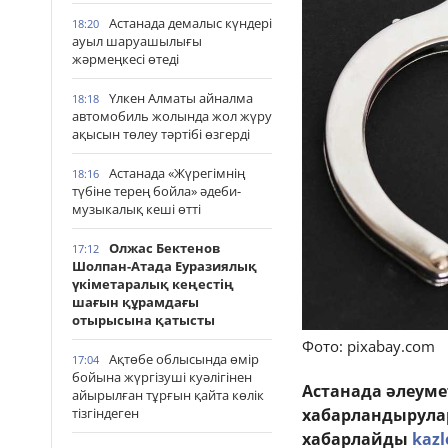
Астанада демалыс күндері
18:20
ауыл шаруашылығы
жәрмеңкесі өтеді
Үлкен Алматы айналма
18:18
автомобиль жолында жол жүру
ақысын төлеу тәртібі өзгерді
Астанада «Жүрегімнің
18:16
түбіне терең бойла» әдеби-
музыкалық кеші өтті
Олжас Бектенов
17:12
Шолпан-Атада Еуразиялық
үкіметаралық кеңестің
шағын құрамдағы
отырысына қатысты
Фото: pixabay.com
Ақтөбе облысында өмір
17:04
бойына жүргізуші куәлігінен
Астанада әлеуме
айырылған тұрғын қайта көлік
тізгіндеген
хабарландырулар
хабарлайды
kazl