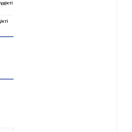
үдікті
ікті