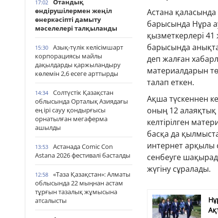
Отандық
17:02
өндірушілермен жеңіл
Астана қаласында 
өнеркәсіпті дамыту
барысында Нұра 
мәселелері талқыланды
қызметкерлері 41 
барысында анықтал
Азық-түлік келісімшарт
15:30
корпорациясы майлы
деп жалған хабар
дақылдарды қаржыландыру
материалдарын төм
көлемін 2,6 есеге арттырды
талап еткен.
Солтүстік Қазақстан
14:34
Ақша түскеннен ке
облысында Орталық Азиядағы
оның 12 алаяқтық
ең ірі сауу қондырғысы
орнатылған мегаферма
келтірілген матер
ашылды
басқа да қылмыст
интернет арқылы 
Астанада Comic Con
13:53
Astana 2026 фестивалі басталды
сенбеуге шақырады
жүгіну сұралады.
«Таза Қазақстан»: Алматы
12:58
облысында 22 мыңнан астам
тұрғын тазалық жұмысына
Нұ
атсалысты
Ақ