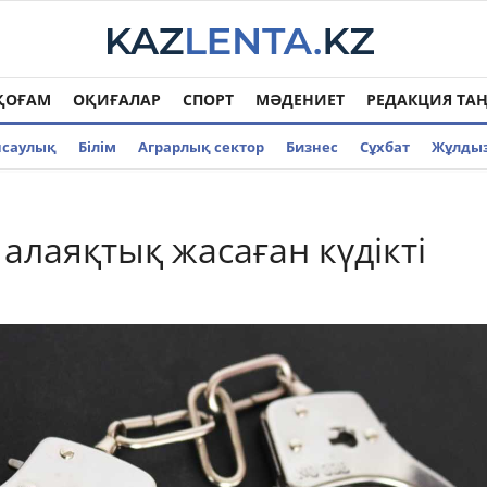
ҚОҒАМ
ОҚИҒАЛАР
СПОРТ
МӘДЕНИЕТ
РЕДАКЦИЯ ТА
нсаулық
Білім
Аграрлық сектор
Бизнес
Cұхбат
Жұлды
 алаяқтық жасаған күдікті