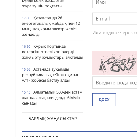
күйде көлік басқарған
жүргізушіні тоқтатты
Қазақстанда 26
17:00
энергетикалық жабдық пен 12
мың шақырым электр желісі
Или водите через 
жөнделді
Құрық портында
16:30
көтергіш-өтпелі көпірлерді
жаңғырту жұмыстары аяқталды
Астанада ауқымды
15:56
республикалық «Кітап оқитын
ұлт» жобасы бастау алды
Алматылық 500-ден астам
15:45
жас қалалық квиздерде білімін
ҚОСУ
сынады
БАРЛЫҚ ЖАҢАЛЫҚТАР