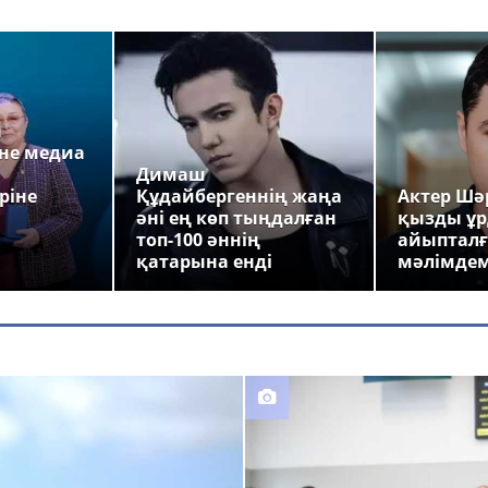
а
не медиа
Димаш
ріне
Құдайбергеннің жаңа
Актер Шәр
әні ең көп тыңдалған
қызды ұр
топ-100 әннің
айыпталғ
қатарына енді
мәлімде