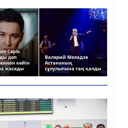
іп Серік
ды деп
Валерий Меладзе
аннан кейін
Астананың
ме жасады
сұлулығына таң қалды