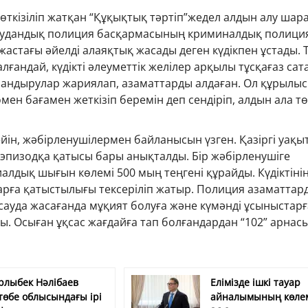
өткізіліп жатқан “Құқықтық тәртіп”жедел алдын алу шар
аудандық полиция басқармасының криминалдық полици
жастағы әйелді алаяқтық жасады деген күдікпен ұстады. 
ғандай, күдікті әлеуметтік желілер арқылы тұсқағаз са
ландырулар жариялап, азаматтарды алдаған. Ол құрылыс
ен бағамен жеткізіп беремін деп сендіріп, алдын ала т
йін, жәбірленушілермен байланысын үзген. Қазіргі уақы
 эпизодқа қатысы бары анықталды. Бір жәбірленушіге
иалдық шығын көлемі 500 мың теңгені құрайды. Күдіктіні
арға қатыстылығы тексеріліп жатыр. Полиция азаматтар
сауда жасағанда мұқият болуға және күмәнді ұсыныстарғ
. Осыған ұқсас жағдайға тап болғандардан “102” арнас
рлыбек Нәлібаев
Елімізде ішкі тауар
төбе облысындағы ірі
айналымының көле