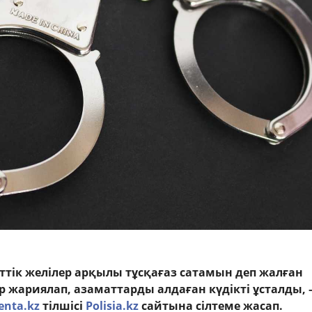
ттік желілер арқылы тұсқағаз сатамын деп жалған
 жариялап, азаматтарды алдаған күдікті ұсталды, 
enta.kz
тілшісі
Polisia.kz
сайтына сілтеме жасап.