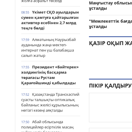
жолға асфальт төселді
Маңғыстау облысынд
ұсталды
Үкімет СҚО ауылдарын
08:55
сумен қамтуға қайтарылған
"Мемлекеттік бағда
активтер есебінен 2,7 млрд
ұсталды
теңге бөлді
Алматының Наурызбай
17:59
ҚАЗІР ОҚЫП Ж
ауданында жаңа мектеп-
интернат пен үш балабақша
салып жатыр
Президент «Бәйтерек»
17:55
холдингінің басқарма
төрағасы Рустам
Қарағойшинді қабылдады
ПІКІР ҚАЛДЫРУ
Қазақстанда Транскаспий
17:52
суасты талшықты-оптикалық
байланыс желісі құрылысының
негізгі кезеңі аяқталды
Абай облысында
17:50
полицейлер есірткілік масаң