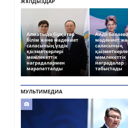
ЖҰЛДЫЗДАР
Алматыда бірқатар
Аида Балаев
білім және мәдениет
мәдениет жә
саласының үздік
саласының
қызметкерлері
қызметкерле
мемлекеттік
мемлекеттік
наградалармен
наградалар
марапатталды
табыстады
МУЛЬТИМЕДИА