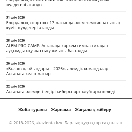
жүлдегері атанды
31 шіл 2026
Елордалық спортшы 17 жасында әлем чемпионатының
күміс жүлдегері атанды
28 шіл 2026
ALEM PRO CAMP: Астанада көркем гимнастикадан
ауқымды оқу-жаттығу жиыны басталды
26 шіл 2026
«Болашақ ойындары – 2026»: әлемдік командалар
Астанаға келіп жатыр
22 шіл 2026
Астанаға әлемдегі ең ірі киберспорт клубтары келеді
Жоба туралы
Жарнама
Жаңалық жіберу
© 2018-2026, «kazlenta.kz». Барлық құқықтар сақталған.