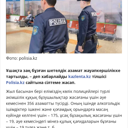
Фото: polisia.kz
Ұшақта заң бұзған шетелдік азамат жауапкершілікке
тартылды, – деп хабарлайды
kazlenta.kz
тілшісі
Polisia.kz
сайтына сілтеме жасап.
Жыл басынан бері еліміздің көлік полицейлері түрлі
әкімшілік құқық бұзушылықтар жасағаны үшін әуе
кемесінен 356 азаматты түсірді. Оның ішінде алкогольдік
ішімдіктер ішкені және қоғамдық орындарға масаң
күйінде келгені үшін – 175, ұсақ бұзақылық жасағаны үшін
– 19, әуе кемесіндегі мінез-құлық қағидаларын бұзғаны
үшін – 19 тұлға және т. б.