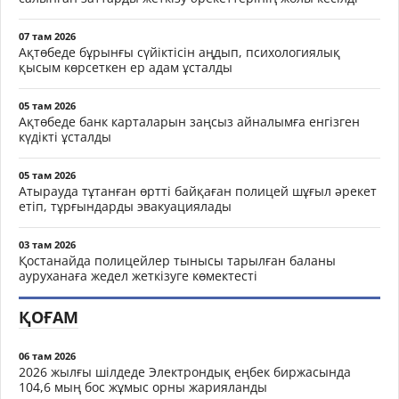
07 там 2026
Ақтөбеде бұрынғы сүйіктісін аңдып, психологиялық
қысым көрсеткен ер адам ұсталды
05 там 2026
Ақтөбеде банк карталарын заңсыз айналымға енгізген
күдікті ұсталды
05 там 2026
Атырауда тұтанған өртті байқаған полицей шұғыл әрекет
етіп, тұрғындарды эвакуациялады
03 там 2026
Қостанайда полицейлер тынысы тарылған баланы
ауруханаға жедел жеткізуге көмектесті
ҚОҒАМ
06 там 2026
2026 жылғы шілдеде Электрондық еңбек биржасында
104,6 мың бос жұмыс орны жарияланды