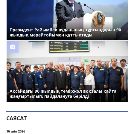
Президент Райымбек ауданының тұрғындарын 90
жылдық мерейтойымен құттықтады
Ақсайдағы 90 жылдық теміржол вокзалы қайта
жаңғыртылып, пайдалануға берілді
САЯСАТ
16 шіл 2026