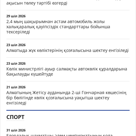
ақысын төлеу тәртібі өзгерді
29 шіл 2026
2,4 мың шақырымнан астам автомобиль жолы
халықаралық қауіпсіздік стандарттары бойынша
тексеріледі
23 шіл 2026
Алматыда жүк көліктерінің қозғалысына шектеу енгізіледі
23 шіл 2026
Көлік министрлігі ауыр салмақты автокөлік құралдарына
бақылауды күшейтуде
21 шіл 2026
Алматының Жетісу ауданында 2-ші Гончарная көшесінің
бір бөлігінде көлік қозғалысына уақытша шектеу
енгізіледі
СПОРТ
31 шіл 2026
Елордалық шахматшы әлем чемпионатының қола