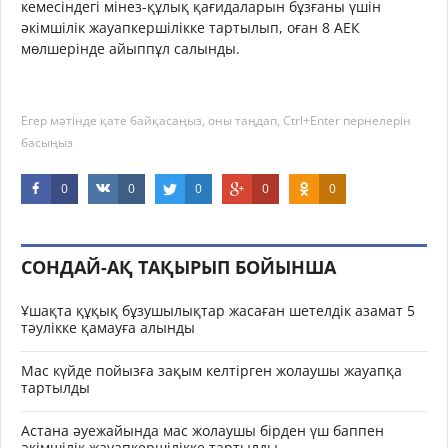
кемесіндегі мінез-құлық қағидаларын бұзғаны үшін
әкімшілік жауапкершілікке тартылып, оған 8 АЕК
мөлшерінде айыппұл салынды.
Егер мәтінде қате байқасаңыз, оны таңдап, Ctrl+Enter пернелерін
басыңыз
0
0
0
0
0
СОНДАЙ-АҚ ТАҚЫРЫП БОЙЫНША
Ұшақта құқық бұзушылықтар жасаған шетелдік азамат 5
тәулікке қамауға алынды
Мас күйде пойызға зақым келтірген жолаушы жауапқа
тартылды
Астана әуежайында мас жолаушы бірден үш баппен
әкімшілік жауапкершілікке тартылды