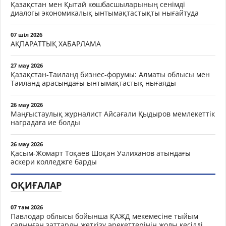
Қазақстан мен Қытай көшбасшыларының сенімді
диалогы экономикалық ынтымақтастықты нығайтуда
07 шіл 2026
АҚПАРАТТЫҚ ХАБАРЛАМА
27 мау 2026
Қазақстан-Таиланд бизнес-форумы: Алматы облысы мен
Таиланд арасындағы ынтымақтастық нығаяды
26 мау 2026
Маңғыстаулық журналист Айсағали Қыдыров мемлекеттік
наградаға ие болды
26 мау 2026
Қасым-Жомарт Тоқаев Шоқан Уәлиханов атындағы
әскери колледжге барды
ОҚИҒАЛАР
07 там 2026
Павлодар облысы бойынша ҚАЖД мекемесіне тыйым
салынған заттарды жеткізу әрекеттерінің жолы кесілді