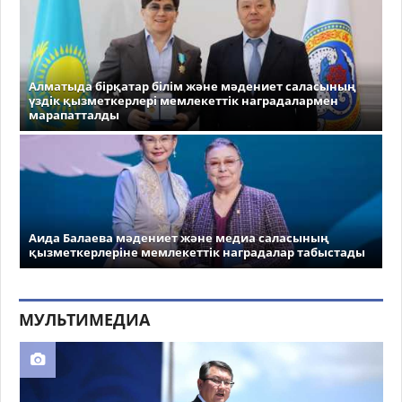
Алматыда бірқатар білім және мәдениет саласының
үздік қызметкерлері мемлекеттік наградалармен
марапатталды
Аида Балаева мәдениет және медиа саласының
қызметкерлеріне мемлекеттік наградалар табыстады
МУЛЬТИМЕДИА