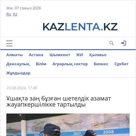
Жм, 07 тамыз 2026
Ru
Kz
Алматы
Астана
Шымкент
ЖИ
Қылмыс
Денсаулық
Білім
Аграрлық сектор
Бизнес
Cұхбат
Жұлдыздар
23-08-2024, 17:48
Ұшақта заң бұзған шетелдік азамат
жауапкершілікке тартылды