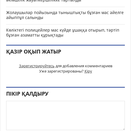
Жолаушылар пойызында тыныштықты бұзған мас әйелге
айыппұл салынды
Көліктегі полицейлер мас күйде ұшаққа отырып, тәртіп
бұзған азаматты құрықтады
ҚАЗІР ОҚЫП ЖАТЫР
Зарегистрируйтесь
для добавления комментариев
Уже зарегистрированы?
Кіру
ПІКІР ҚАЛДЫРУ