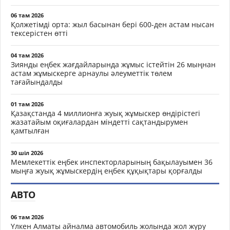
06 там 2026
Қолжетімді орта: жыл басынан бері 600-ден астам нысан
тексерістен өтті
04 там 2026
Зиянды еңбек жағдайларында жұмыс істейтін 26 мыңнан
астам жұмыскерге арнаулы әлеуметтік төлем
тағайындалды
01 там 2026
Қазақстанда 4 миллионға жуық жұмыскер өндірістегі
жазатайым оқиғалардан міндетті сақтандырумен
қамтылған
30 шіл 2026
Мемлекеттік еңбек инспекторларының бақылауымен 36
мыңға жуық жұмыскердің еңбек құқықтары қорғалды
АВТО
06 там 2026
Үлкен Алматы айналма автомобиль жолында жол жүру