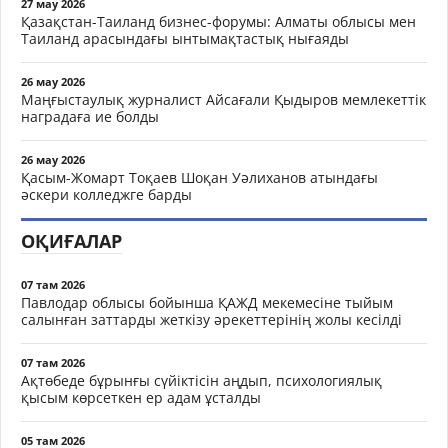
27 мау 2026
Қазақстан-Таиланд бизнес-форумы: Алматы облысы мен
Таиланд арасындағы ынтымақтастық нығаяды
26 мау 2026
Маңғыстаулық журналист Айсағали Қыдыров мемлекеттік
наградаға ие болды
26 мау 2026
Қасым-Жомарт Тоқаев Шоқан Уәлиханов атындағы
әскери колледжге барды
ОҚИҒАЛАР
07 там 2026
Павлодар облысы бойынша ҚАЖД мекемесіне тыйым
салынған заттарды жеткізу әрекеттерінің жолы кесілді
07 там 2026
Ақтөбеде бұрынғы сүйіктісін аңдып, психологиялық
қысым көрсеткен ер адам ұсталды
05 там 2026