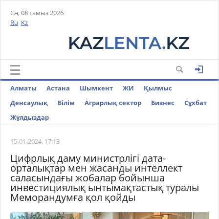
Сн, 08 тамыз 2026
Ru
Kz
Алматы
Астана
Шымкент
ЖИ
Қылмыс
Денсаулық
Білім
Аграрлық сектор
Бизнес
Cұхбат
Жұлдыздар
15-01-2024, 17:13
Цифрлық даму министрлігі дата-
орталықтар мен жасанды интеллект
саласындағы жобалар бойынша
инвестициялық ынтымақтастық туралы
Меморандумға қол қойды