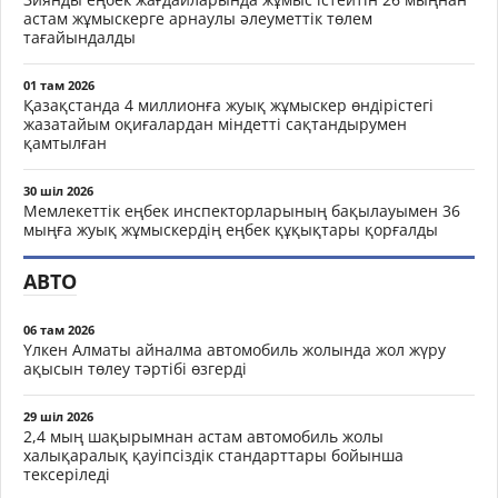
астам жұмыскерге арнаулы әлеуметтік төлем
тағайындалды
01 там 2026
Қазақстанда 4 миллионға жуық жұмыскер өндірістегі
жазатайым оқиғалардан міндетті сақтандырумен
қамтылған
30 шіл 2026
Мемлекеттік еңбек инспекторларының бақылауымен 36
мыңға жуық жұмыскердің еңбек құқықтары қорғалды
АВТО
06 там 2026
Үлкен Алматы айналма автомобиль жолында жол жүру
ақысын төлеу тәртібі өзгерді
29 шіл 2026
2,4 мың шақырымнан астам автомобиль жолы
халықаралық қауіпсіздік стандарттары бойынша
тексеріледі