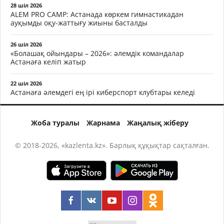
28 шіл 2026
ALEM PRO CAMP: Астанада көркем гимнастикадан
ауқымды оқу-жаттығу жиыны басталды
26 шіл 2026
«Болашақ ойындары – 2026»: әлемдік командалар
Астанаға келіп жатыр
22 шіл 2026
Астанаға әлемдегі ең ірі киберспорт клубтары келеді
Жоба туралы
Жарнама
Жаңалық жіберу
© 2018-2026, «kazlenta.kz». Барлық құқықтар сақталған.