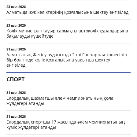
23 шіл 2026
Алматыда жүк көліктерінің қозғалысына шектеу енгізіледі
23 шіл 2026
Көлік министрлігі ауыр салмақты автокөлік құралдарына
бақылауды күшейтуде
21 шіл 2026
Алматының Жетісу ауданында 2-ші Гончарная көшесінің
бір бөлігінде көлік қозғалысына уақытша шектеу
енгізіледі
СПОРТ
31 шіл 2026
Елордалық шахматшы әлем чемпионатының қола
жүлдегері атанды
31 шіл 2026
Елордалық спортшы 17 жасында әлем чемпионатының
күміс жүлдегері атанды