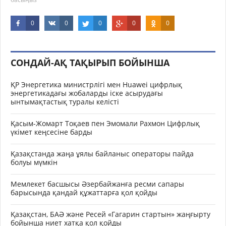
0
0
0
0
0
СОНДАЙ-АҚ ТАҚЫРЫП БОЙЫНША
ҚР Энергетика министрлігі мен Huawei цифрлық
энергетикадағы жобаларды іске асырудағы
ынтымақтастық туралы келісті
Қасым-Жомарт Тоқаев пен Эмомали Рахмон Цифрлық
үкімет кеңсесіне барды
Қазақстанда жаңа ұялы байланыс операторы пайда
болуы мүмкін
Мемлекет басшысы Әзербайжанға ресми сапары
барысында қандай құжаттарға қол қойды
Қазақстан, БАӘ және Ресей «Гагарин стартын» жаңғырту
бойынша ниет хатқа қол қойды