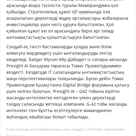
арасында өзара түсіністік туралы Меморандумға қол
қойылды. Стратегиялық құжат ҚР аумағында іске
асырылатын деректерді өңдеу орталықтары жобаларына
инвестициялар үшін негіз құруға бағытталған. Қол
қойылған құжат екі ел арасындағы берік әрі тиімді
ынтымақтастықты қалыптастыруға бағытталған.
Сондай-ақ тиісті бастамаларды қолдау және білім
алмасуға жәрдемдесу үшін ынталандыруды енгізу
көзделеді. Бағдат Мусин Абу-Дабидегі іс-сапары аясында
Presight AI басқарма төрағасы Томас Прамотедхаммен
кездесті. Кездесуде IT саласындағы ынтымақтастықтың
жаңа перспективалары талқыланды. Бұған дейін Томас
Прамотедхам Қазақстанға Digital Bridge форумына қатысу
үшін келген болатын. Presight AI – G42 тобына кіретін
жасанды интеллектке негізделген үлкен деректерді
талдау саласында жетекші компания. G-42 тобы жасанды
интеллект пен бұлтты есептеулерге маманданған
жаһандық көшбасшы болып табылады.
Егер мәтінде қате байқасаңыз, оны таңдап, Ctrl+Enter пернелерін
басыңыз