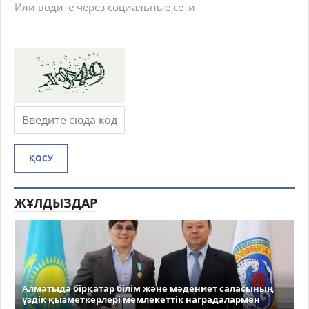
Или водите через социальные сети
ҚОСУ
ЖҰЛДЫЗДАР
Алматыда бірқатар білім және мәдениет саласының
үздік қызметкерлері мемлекеттік наградалармен