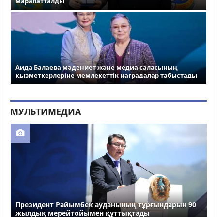
марапатталды
Аида Балаева мәдениет және медиа саласының
қызметкерлеріне мемлекеттік наградалар табыстады
МУЛЬТИМЕДИА
Президент Райымбек ауданының тұрғындарын 90
жылдық мерейтойымен құттықтады