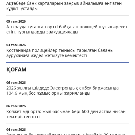
Ақтөбеде банк карталарын заңсыз айналымға енгізген
күдікті ұсталды
05 там 2026
Атырауда тұтанған өртті байқаған полицей шұғыл әрекет
етіп, тұрғындарды эвакуациялады
03 там 2026
Қостанайда полицейлер тынысы тарылған баланы
ауруханаға жедел жеткізуге көмектесті
ҚОҒАМ
06 там 2026
2026 жылғы шілдеде Электрондық еңбек биржасында
104,6 мың бос жұмыс орны жарияланды
06 там 2026
Қолжетімді орта: жыл басынан бері 600-ден астам нысан
тексерістен өтті
04 там 2026
Зиянды еңбек жағдайларында жұмыс істейтін 26 мыңнан