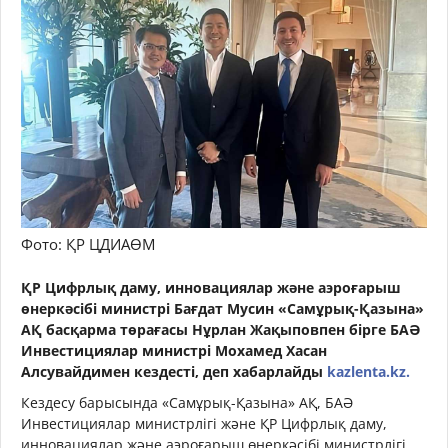
Фото: ҚР ЦДИАӨМ
ҚР Цифрлық даму, инновациялар және аэроғарыш
өнеркәсібі министрі Бағдат Мусин «Самұрық-Қазына»
АҚ басқарма төрағасы Нұрлан Жақыповпен бірге БАӘ
Инвестициялар министрі Мохамед Хасан
Алсувайдимен кездесті, деп хабарлайды
kazlenta.kz.
Кездесу барысында «Самұрық-Қазына» АҚ, БАӘ
Инвестициялар министрлігі және ҚР Цифрлық даму,
инновациялар және аэроғарыш өнеркәсібі министрлігі