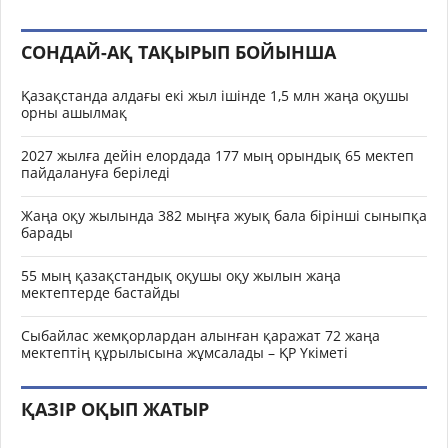
СОНДАЙ-АҚ ТАҚЫРЫП БОЙЫНША
Қазақстанда алдағы екі жыл ішінде 1,5 млн жаңа оқушы
орны ашылмақ
2027 жылға дейін елордада 177 мың орындық 65 мектеп
пайдалануға беріледі
Жаңа оқу жылында 382 мыңға жуық бала бірінші сыныпқа
барады
55 мың қазақстандық оқушы оқу жылын жаңа
мектептерде бастайды
Сыбайлас жемқорлардан алынған қаражат 72 жаңа
мектептің құрылысына жұмсалады – ҚР Үкіметі
ҚАЗІР ОҚЫП ЖАТЫР