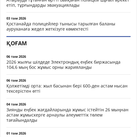
етіп, тұрғындарды эвакуациялады
03 там 2026
Қостанайда полицейлер тынысы тарылған баланы
ауруханаға жедел жеткізуге көмектесті
ҚОҒАМ
06 там 2026
2026 жылғы шілдеде Электрондық еңбек биржасында
104,6 мың бос жұмыс орны жарияланды
06 там 2026
Қолжетімді орта: жыл басынан бері 600-ден астам нысан
тексерістен өтті
04 там 2026
Зиянды еңбек жағдайларында жұмыс істейтін 26 мыңнан
астам жұмыскерге арнаулы әлеуметтік төлем
тағайындалды
01 там 2026