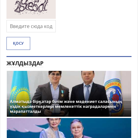
ҚОСУ
ЖҰЛДЫЗДАР
Алматыда бірқатар білім және мәдениет саласының
үздік қызметкерлері мемлекеттік наградалармен
марапатталды