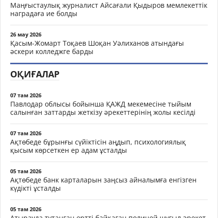
Маңғыстаулық журналист Айсағали Қыдыров мемлекеттік
наградаға ие болды
26 мау 2026
Қасым-Жомарт Тоқаев Шоқан Уәлиханов атындағы
әскери колледжге барды
ОҚИҒАЛАР
07 там 2026
Павлодар облысы бойынша ҚАЖД мекемесіне тыйым
салынған заттарды жеткізу әрекеттерінің жолы кесілді
07 там 2026
Ақтөбеде бұрынғы сүйіктісін аңдып, психологиялық
қысым көрсеткен ер адам ұсталды
05 там 2026
Ақтөбеде банк карталарын заңсыз айналымға енгізген
күдікті ұсталды
05 там 2026
Атырауда тұтанған өртті байқаған полицей шұғыл әрекет