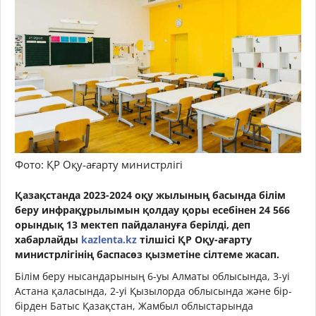
Фото: ҚР Оқу-ағарту министрлігі
Қазақстанда 2023-2024 оқу жылының басында білім
беру инфрақұрылымын қолдау қоры есебінен 24 566
орындық 13 мектеп пайдалануға берілді, деп
хабарлайды
kazlenta.kz
тілшісі ҚР Оқу-ағарту
министрлігінің баспасөз қызметіне сілтеме жасап.
Білім беру нысандарының 6-уы Алматы облысында, 3-уі
Астана қаласында, 2-уі Қызылорда облысында және бір-
бірден Батыс Қазақстан, Жамбыл облыстарында