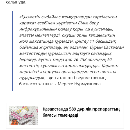
салынуда.
«Қызметін сыбайлас жемқорлардан тәркіленген
қаражат есебінен жүргізетін Білім беру
инфрақұрылымын қолдау қоры үш ауысымды,
апатты мектептерді, оқушы орны тапшылығын
жою мақсатында құрылды. Іріктеу 11 басымдық
бойынша жүргізіледі, ең алдымен, бұрын басталған
мектептердің құрылысын аяқтауға басымдық
беріледі. Бүгінгі таңда қор 76 738 орындық 62
мектептің құрылысын қаржыландырды. Қаражат
жергілікті атқарушы органдардың есеп-шотына
аударылды»
, - деп атап өтті ведомствоның
баспасөз хатшысы Мереке Нұрмұханова.
Қазақстанда 589 дәрілік препараттың
бағасы төмендеді