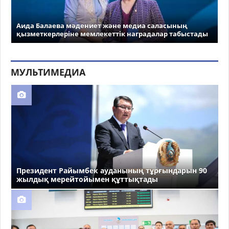
Аида Балаева мәдениет және медиа саласының
қызметкерлеріне мемлекеттік наградалар табыстады
МУЛЬТИМЕДИА
Президент Райымбек ауданының тұрғындарын 90
жылдық мерейтойымен құттықтады