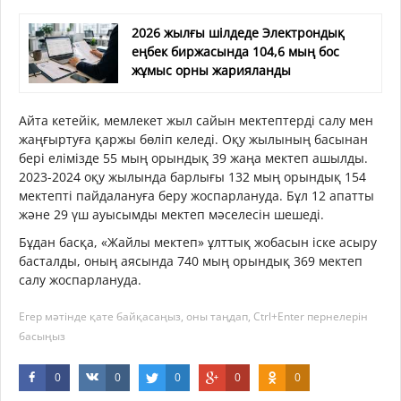
2026 жылғы шілдеде Электрондық
еңбек биржасында 104,6 мың бос
жұмыс орны жарияланды
Айта кетейік, мемлекет жыл сайын мектептерді салу мен
жаңғыртуға қаржы бөліп келеді. Оқу жылының басынан
бері елімізде 55 мың орындық 39 жаңа мектеп ашылды.
2023-2024 оқу жылында барлығы 132 мың орындық 154
мектепті пайдалануға беру жоспарлануда. Бұл 12 апатты
және 29 үш ауысымды мектеп мәселесін шешеді.
Бұдан басқа, «Жайлы мектеп» ұлттық жобасын іске асыру
басталды, оның аясында 740 мың орындық 369 мектеп
салу жоспарлануда.
Егер мәтінде қате байқасаңыз, оны таңдап, Ctrl+Enter пернелерін
басыңыз
0
0
0
0
0