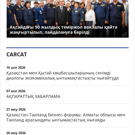
Ақсайдағы 90 жылдық теміржол вокзалы қайта
жаңғыртылып, пайдалануға берілді
САЯСАТ
16 шіл 2026
Қазақстан мен Қытай көшбасшыларының сенімді
диалогы экономикалық ынтымақтастықты нығайтуда
07 шіл 2026
АҚПАРАТТЫҚ ХАБАРЛАМА
27 мау 2026
Қазақстан-Таиланд бизнес-форумы: Алматы облысы мен
Таиланд арасындағы ынтымақтастық нығаяды
26 мау 2026