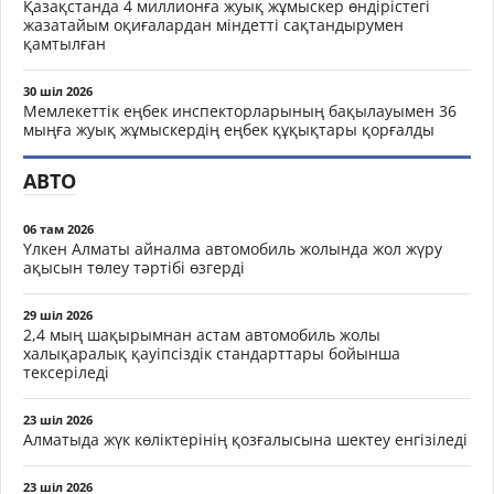
Қазақстанда 4 миллионға жуық жұмыскер өндірістегі
жазатайым оқиғалардан міндетті сақтандырумен
қамтылған
30 шіл 2026
Мемлекеттік еңбек инспекторларының бақылауымен 36
мыңға жуық жұмыскердің еңбек құқықтары қорғалды
АВТО
06 там 2026
Үлкен Алматы айналма автомобиль жолында жол жүру
ақысын төлеу тәртібі өзгерді
29 шіл 2026
2,4 мың шақырымнан астам автомобиль жолы
халықаралық қауіпсіздік стандарттары бойынша
тексеріледі
23 шіл 2026
Алматыда жүк көліктерінің қозғалысына шектеу енгізіледі
23 шіл 2026