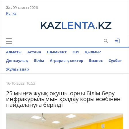
Жс, 09 тамыз 2026
Ru
Kz
Алматы
Астана
Шымкент
ЖИ
Қылмыс
Денсаулық
Білім
Аграрлық сектор
Бизнес
Cұхбат
Жұлдыздар
16-10-2023, 16:53
25 мыңға жуық оқушы орны білім беру
инфрақұрылымын қолдау қоры есебінен
пайдалануға берілді