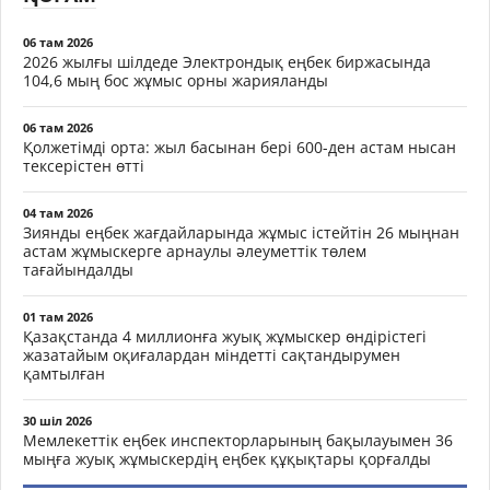
06 там 2026
2026 жылғы шілдеде Электрондық еңбек биржасында
104,6 мың бос жұмыс орны жарияланды
06 там 2026
Қолжетімді орта: жыл басынан бері 600-ден астам нысан
тексерістен өтті
04 там 2026
Зиянды еңбек жағдайларында жұмыс істейтін 26 мыңнан
астам жұмыскерге арнаулы әлеуметтік төлем
тағайындалды
01 там 2026
Қазақстанда 4 миллионға жуық жұмыскер өндірістегі
жазатайым оқиғалардан міндетті сақтандырумен
қамтылған
30 шіл 2026
Мемлекеттік еңбек инспекторларының бақылауымен 36
мыңға жуық жұмыскердің еңбек құқықтары қорғалды