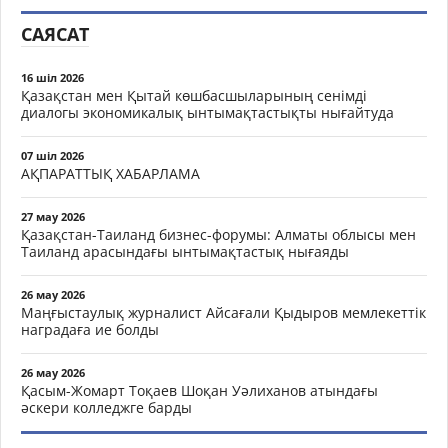
САЯСАТ
16 шіл 2026
Қазақстан мен Қытай көшбасшыларының сенімді
диалогы экономикалық ынтымақтастықты нығайтуда
07 шіл 2026
АҚПАРАТТЫҚ ХАБАРЛАМА
27 мау 2026
Қазақстан-Таиланд бизнес-форумы: Алматы облысы мен
Таиланд арасындағы ынтымақтастық нығаяды
26 мау 2026
Маңғыстаулық журналист Айсағали Қыдыров мемлекеттік
наградаға ие болды
26 мау 2026
Қасым-Жомарт Тоқаев Шоқан Уәлиханов атындағы
әскери колледжге барды