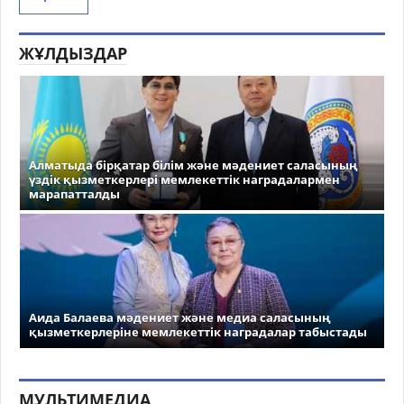
ЖҰЛДЫЗДАР
Алматыда бірқатар білім және мәдениет саласының
үздік қызметкерлері мемлекеттік наградалармен
марапатталды
Аида Балаева мәдениет және медиа саласының
қызметкерлеріне мемлекеттік наградалар табыстады
МУЛЬТИМЕДИА