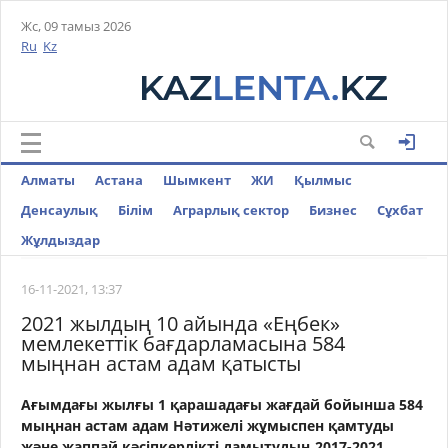
Жс, 09 тамыз 2026
Ru
Kz
Алматы
Астана
Шымкент
ЖИ
Қылмыс
Денсаулық
Білім
Аграрлық сектор
Бизнес
Cұхбат
Жұлдыздар
16-11-2021, 13:37
2021 жылдың 10 айында «Еңбек»
мемлекеттік бағдарламасына 584
мыңнан астам адам қатысты
Ағымдағы жылғы 1 қарашадағы жағдай бойынша 584
мыңнан астам адам Нәтижелі жұмыспен қамтуды
және жаппай кәсіпкерлікті дамытудың 2017-2021