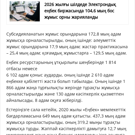
2026 жылғы шілдеде Электрондық
еңбек биржасында 104,6 мың бос
жұмыс орны жарияланды
Субсидияланатын жұмыс орындарына 172,8 мың адам
жұмысқа орналастырылды, оның ішінде: әлеуметтік
жұмыс орындарына 17,9 мың адам; жастар практикасына
– 25,4 мың адам; қоғамдық жұмыстарға – 129,5 мың адам.
Еңбек ресурстарының ұтқырлығы шеңберінде 1 814
отбасы немесе
6 102 адам қоныс аударды, оның ішінде 2 610 адам
еңбекке қабілетті жаста болып табылады. Оның ішінде 1
866 адам жаңа тұрғылықты жерінде тұрақты жұмысқа
орналастырылды және 130 адам кәсіпкерлік қызметпен
айналысады, 8 адам оқуға жіберілді.
Естеріңізге сала кетейік, 2020 жылы «Еңбек» мемлекеттік
бағдарламасына 649 мың адам қатысты. 437,3 мың адам
жұмысқа орналастырылды, оның 319,2 мыңы тұрақты
жұмысқа тұрды. Жаппай кәсіпкерлікті дамытуға 12,7 мың
микрокредит және жаңа бизнес-идеяларды іске асыруға