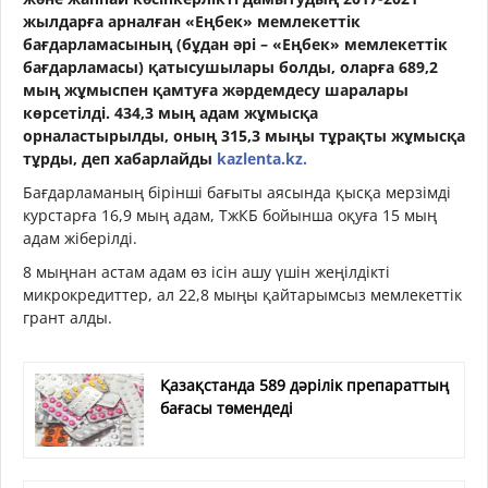
жылдарға арналған «Еңбек» мемлекеттік
бағдарламасының (бұдан әрі – «Еңбек» мемлекеттік
бағдарламасы) қатысушылары болды, оларға 689,2
мың жұмыспен қамтуға жәрдемдесу шаралары
көрсетілді. 434,3 мың адам жұмысқа
орналастырылды, оның 315,3 мыңы тұрақты жұмысқа
тұрды,
деп хабарлайды
kazlenta.kz.
Бағдарламаның бірінші бағыты аясында қысқа мерзімді
курстарға 16,9 мың адам, ТжКБ бойынша оқуға 15 мың
адам жіберілді.
8 мыңнан астам адам өз ісін ашу үшін жеңілдікті
микрокредиттер, ал 22,8 мыңы қайтарымсыз мемлекеттік
грант алды.
Қазақстанда 589 дәрілік препараттың
бағасы төмендеді