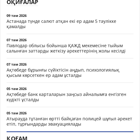
ОҚИҒАЛАР
09 там 2026
Астанада түнде салют атқан екі ер адам 5 тәулікке
қамалды
07 там 2026
Павлодар облысы бойынша ҚАЖД мекемесіне тыйым
салынған заттарды жеткізу әрекеттерінің жолы кесілді
07 там 2026
Ақтөбеде бұрынғы сүйіктісін аңдып, психологиялық
қысым көрсеткен ер адам ұсталды
05 там 2026
Ақтөбеде банк карталарын заңсыз айналымға енгізген
күдікті ұсталды
05 там 2026
Атырауда тұтанған өртті байқаған полицей шұғыл әрекет
етіп, тұрғындарды эвакуациялады
ҚОҒАМ