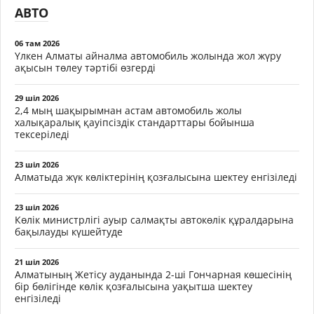
АВТО
06 там 2026
Үлкен Алматы айналма автомобиль жолында жол жүру
ақысын төлеу тәртібі өзгерді
29 шіл 2026
2,4 мың шақырымнан астам автомобиль жолы
халықаралық қауіпсіздік стандарттары бойынша
тексеріледі
23 шіл 2026
Алматыда жүк көліктерінің қозғалысына шектеу енгізіледі
23 шіл 2026
Көлік министрлігі ауыр салмақты автокөлік құралдарына
бақылауды күшейтуде
21 шіл 2026
Алматының Жетісу ауданында 2-ші Гончарная көшесінің
бір бөлігінде көлік қозғалысына уақытша шектеу
енгізіледі