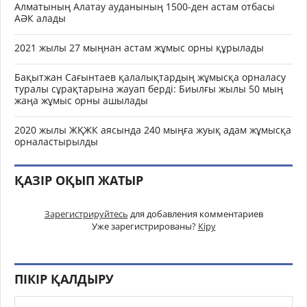
Алматының Алатау ауданының 1500-ден астам отбасы
АӘК алады
2021 жылы 27 мыңнан астам жұмыс орны құрылады
Бақытжан Сағынтаев қалалықтардың жұмысқа орналасу
туралы сұрақтарына жауап берді: Биылғы жылы 50 мың
жаңа жұмыс орны ашылады
2020 жылы ЖҚЖК аясында 240 мыңға жуық адам жұмысқа
орналастырылды
ҚАЗІР ОҚЫП ЖАТЫР
Зарегистрируйтесь
для добавления комментариев
Уже зарегистрированы?
Кіру
ПІКІР ҚАЛДЫРУ