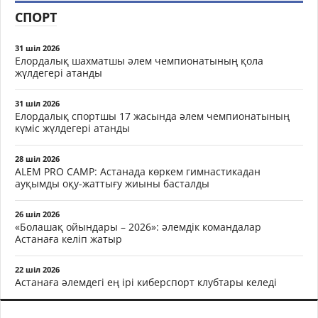
СПОРТ
31 шіл 2026
Елордалық шахматшы әлем чемпионатының қола
жүлдегері атанды
31 шіл 2026
Елордалық спортшы 17 жасында әлем чемпионатының
күміс жүлдегері атанды
28 шіл 2026
ALEM PRO CAMP: Астанада көркем гимнастикадан
ауқымды оқу-жаттығу жиыны басталды
26 шіл 2026
«Болашақ ойындары – 2026»: әлемдік командалар
Астанаға келіп жатыр
22 шіл 2026
Астанаға әлемдегі ең ірі киберспорт клубтары келеді