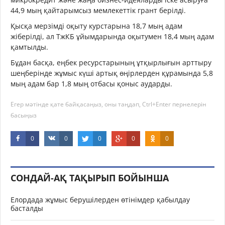
44,9 мың қайтарымсыз мемлекеттік грант берілді.
Қысқа мерзімді оқыту курстарына 18,7 мың адам
жіберілді, ал ТжКБ ұйымдарында оқытумен 18,4 мың адам
қамтылды.
Бұдан басқа, еңбек ресурстарының ұтқырлығын арттыру
шеңберінде жұмыс күші артық өңірлерден құрамында 5,8
мың адам бар 1,8 мың отбасы қоныс аударды.
Егер мәтінде қате байқасаңыз, оны таңдап, Ctrl+Enter пернелерін
басыңыз
0
0
0
0
0
СОНДАЙ-АҚ ТАҚЫРЫП БОЙЫНША
Елордада жұмыс берушілерден өтінімдер қабылдау
басталды