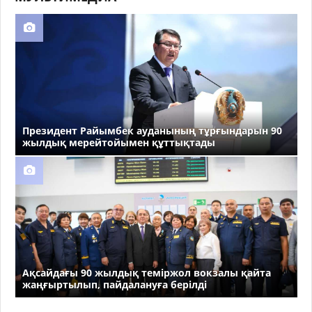
Президент Райымбек ауданының тұрғындарын 90
жылдық мерейтойымен құттықтады
Ақсайдағы 90 жылдық теміржол вокзалы қайта
жаңғыртылып, пайдалануға берілді