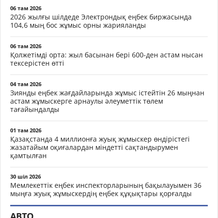
06 там 2026
2026 жылғы шілдеде Электрондық еңбек биржасында
104,6 мың бос жұмыс орны жарияланды
06 там 2026
Қолжетімді орта: жыл басынан бері 600-ден астам нысан
тексерістен өтті
04 там 2026
Зиянды еңбек жағдайларында жұмыс істейтін 26 мыңнан
астам жұмыскерге арнаулы әлеуметтік төлем
тағайындалды
01 там 2026
Қазақстанда 4 миллионға жуық жұмыскер өндірістегі
жазатайым оқиғалардан міндетті сақтандырумен
қамтылған
30 шіл 2026
Мемлекеттік еңбек инспекторларының бақылауымен 36
мыңға жуық жұмыскердің еңбек құқықтары қорғалды
АВТО