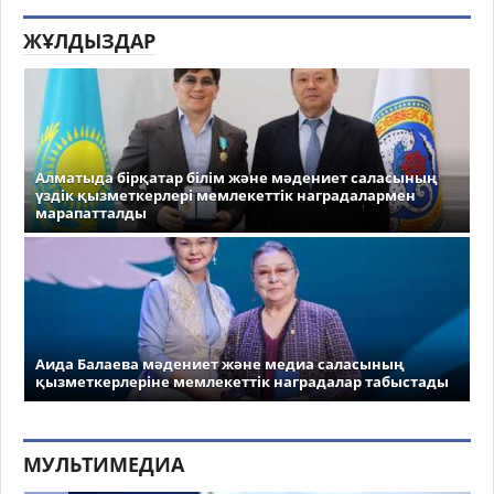
ЖҰЛДЫЗДАР
Алматыда бірқатар білім және мәдениет саласының
үздік қызметкерлері мемлекеттік наградалармен
марапатталды
Аида Балаева мәдениет және медиа саласының
қызметкерлеріне мемлекеттік наградалар табыстады
МУЛЬТИМЕДИА