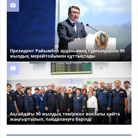
Президент Райымбек ауданының тұрғындарын 90
жылдық мерейтойымен құттықтады
Ақсайдағы 90 жылдық теміржол вокзалы қайта
жаңғыртылып, пайдалануға берілді