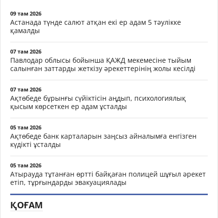
09 там 2026
Астанада түнде салют атқан екі ер адам 5 тәулікке
қамалды
07 там 2026
Павлодар облысы бойынша ҚАЖД мекемесіне тыйым
салынған заттарды жеткізу әрекеттерінің жолы кесілді
07 там 2026
Ақтөбеде бұрынғы сүйіктісін аңдып, психологиялық
қысым көрсеткен ер адам ұсталды
05 там 2026
Ақтөбеде банк карталарын заңсыз айналымға енгізген
күдікті ұсталды
05 там 2026
Атырауда тұтанған өртті байқаған полицей шұғыл әрекет
етіп, тұрғындарды эвакуациялады
ҚОҒАМ