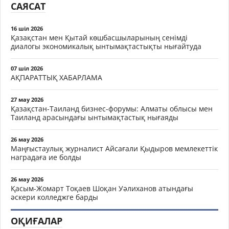
САЯСАТ
16 шіл 2026
Қазақстан мен Қытай көшбасшыларының сенімді
диалогы экономикалық ынтымақтастықты нығайтуда
07 шіл 2026
АҚПАРАТТЫҚ ХАБАРЛАМА
27 мау 2026
Қазақстан-Таиланд бизнес-форумы: Алматы облысы мен
Таиланд арасындағы ынтымақтастық нығаяды
26 мау 2026
Маңғыстаулық журналист Айсағали Қыдыров мемлекеттік
наградаға ие болды
26 мау 2026
Қасым-Жомарт Тоқаев Шоқан Уәлиханов атындағы
әскери колледжге барды
ОҚИҒАЛАР