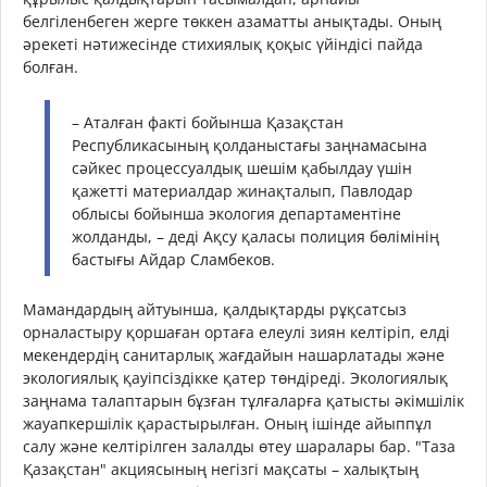
белгіленбеген жерге төккен азаматты анықтады. Оның
әрекеті нәтижесінде стихиялық қоқыс үйіндісі пайда
болған.
– Аталған факті бойынша Қазақстан
Республикасының қолданыстағы заңнамасына
сәйкес процессуалдық шешім қабылдау үшін
қажетті материалдар жинақталып, Павлодар
облысы бойынша экология департаментіне
жолданды, – деді Ақсу қаласы полиция бөлімінің
бастығы Айдар Сламбеков.
Мамандардың айтуынша, қалдықтарды рұқсатсыз
орналастыру қоршаған ортаға елеулі зиян келтіріп, елді
мекендердің санитарлық жағдайын нашарлатады және
экологиялық қауіпсіздікке қатер төндіреді. Экологиялық
заңнама талаптарын бұзған тұлғаларға қатысты әкімшілік
жауапкершілік қарастырылған. Оның ішінде айыппұл
салу және келтірілген залалды өтеу шаралары бар. "Таза
Қазақстан" акциясының негізгі мақсаты – халықтың