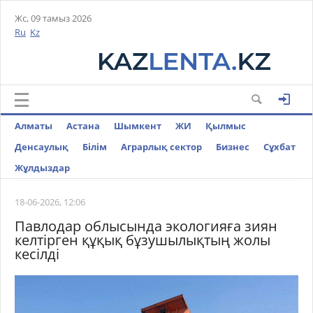
Жс, 09 тамыз 2026
Ru
Kz
Алматы
Астана
Шымкент
ЖИ
Қылмыс
Денсаулық
Білім
Аграрлық сектор
Бизнес
Cұхбат
Жұлдыздар
18-06-2026, 12:06
Павлодар облысында экологияға зиян
келтірген құқық бұзушылықтың жолы
кесілді