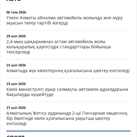
06 там 2026
Үлкен Алматы айналма автомобиль жолында жол жүру
ақысын төлеу тәртібі өзгерді
29 шіл 2026
2,4 мың шақырымнан астам автомобиль жолы
халықаралық қауіпсіздік стандарттары бойынша
тексеріледі
23 шіл 2026
Алматыда жүк көліктерінің қозғалысына шектеу енгізіледі
23 шіл 2026
Көлік министрлігі ауыр салмақты автокөлік құралдарына
бақылауды күшейтуде
21 шіл 2026
Алматының Жетісу ауданында 2-ші Гончарная көшесінің
бір бөлігінде көлік қозғалысына уақытша шектеу
енгізіледі