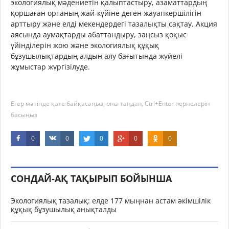
экологиялық мәдениетін қалыптастыру, азаматтардың
қоршаған ортаның жай-күйіне деген жауапкершілігін
арттыру және елді мекендердегі тазалықты сақтау. Акция
аясында аумақтарды абаттандыру, заңсыз қоқыс
үйінділерін жою және экологиялық құқық
бұзушылықтардың алдын алу бағытында жүйелі
жұмыстар жүргізілуде.
Егер мәтінде қате байқасаңыз, оны таңдап, Ctrl+Enter пернелерін
басыңыз
0
0
0
0
0
СОНДАЙ-АҚ ТАҚЫРЫП БОЙЫНША
Экологиялық тазалық: елде 177 мыңнан астам әкімшілік
құқық бұзушылық анықталды