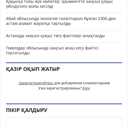
Қоқысқа толы жүк көліктер: Шымкентте заңсыз қоқыс
үйіндісінің жолы кесілді
Абай облысында экология талаптарын бұзған 2300-ден
астам азамат жауапқа тартылды
Астанада заңсыз қоқыс төгу фактілері анықталды
Павлодар облысында заңсыз ағаш кесу фактісі
тоқтатылды
ҚАЗІР ОҚЫП ЖАТЫР
Зарегистрируйтесь
для добавления комментариев
Уже зарегистрированы?
Кіру
ПІКІР ҚАЛДЫРУ