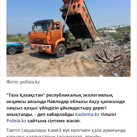
Фото: polisia.kz
"Таза Қазақстан" республикалық экологиялық
акциясы аясында Павлодар облысы Ақсу қаласында
заңсыз қоқыс үйіндісін ұйымдастыру дерегі
анықталды, - деп хабарлайды
kazlenta.kz
тілшісі
Polisia.kz
сайтына сілтеме жасап.
Тәртіп сақшылары КамАЗ жүк көлігімен қала аумағында
құрылыс қалдықтарын тасымалдап, арнайы