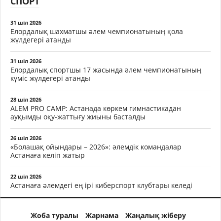
СПОРТ
31 шіл 2026
Елордалық шахматшы әлем чемпионатының қола
жүлдегері атанды
31 шіл 2026
Елордалық спортшы 17 жасында әлем чемпионатының
күміс жүлдегері атанды
28 шіл 2026
ALEM PRO CAMP: Астанада көркем гимнастикадан
ауқымды оқу-жаттығу жиыны басталды
26 шіл 2026
«Болашақ ойындары – 2026»: әлемдік командалар
Астанаға келіп жатыр
22 шіл 2026
Астанаға әлемдегі ең ірі киберспорт клубтары келеді
Жоба туралы
Жарнама
Жаңалық жіберу