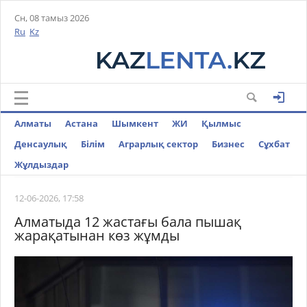
Сн, 08 тамыз 2026
Ru
Kz
Алматы
Астана
Шымкент
ЖИ
Қылмыс
Денсаулық
Білім
Аграрлық сектор
Бизнес
Cұхбат
Жұлдыздар
12-06-2026, 17:58
Алматыда 12 жастағы бала пышақ
жарақатынан көз жұмды