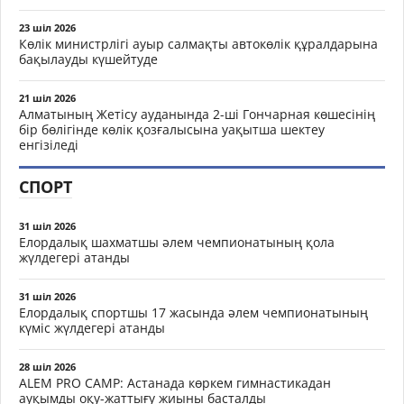
23 шіл 2026
Көлік министрлігі ауыр салмақты автокөлік құралдарына
бақылауды күшейтуде
21 шіл 2026
Алматының Жетісу ауданында 2-ші Гончарная көшесінің
бір бөлігінде көлік қозғалысына уақытша шектеу
енгізіледі
СПОРТ
31 шіл 2026
Елордалық шахматшы әлем чемпионатының қола
жүлдегері атанды
31 шіл 2026
Елордалық спортшы 17 жасында әлем чемпионатының
күміс жүлдегері атанды
28 шіл 2026
ALEM PRO CAMP: Астанада көркем гимнастикадан
ауқымды оқу-жаттығу жиыны басталды