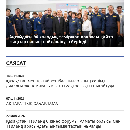
Ақсайдағы 90 жылдық теміржол вокзалы қайта
жаңғыртылып, пайдалануға берілді
САЯСАТ
16 шіл 2026
Қазақстан мен Қытай көшбасшыларының сенімді
диалогы экономикалық ынтымақтастықты нығайтуда
07 шіл 2026
АҚПАРАТТЫҚ ХАБАРЛАМА
27 мау 2026
Қазақстан-Таиланд бизнес-форумы: Алматы облысы мен
Таиланд арасындағы ынтымақтастық нығаяды