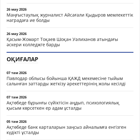
26 мау 2026
Маңғыстаулық журналист Айсағали Қыдыров мемлекеттік
наградаға ие болды
26 мау 2026
Қасым-Жомарт Тоқаев Шоқан Уәлиханов атындағы
әскери колледжге барды
ОҚИҒАЛАР
07 там 2026
Павлодар облысы бойынша ҚАЖД мекемесіне тыйым
салынған заттарды жеткізу әрекеттерінің жолы кесілді
07 там 2026
Ақтөбеде бұрынғы сүйіктісін аңдып, психологиялық
қысым көрсеткен ер адам ұсталды
05 там 2026
Ақтөбеде банк карталарын заңсыз айналымға енгізген
күдікті ұсталды