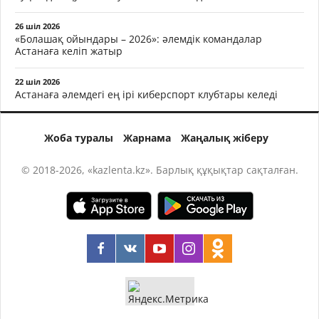
26 шіл 2026
«Болашақ ойындары – 2026»: әлемдік командалар
Астанаға келіп жатыр
22 шіл 2026
Астанаға әлемдегі ең ірі киберспорт клубтары келеді
Жоба туралы
Жарнама
Жаңалық жіберу
© 2018-2026, «kazlenta.kz». Барлық құқықтар сақталған.