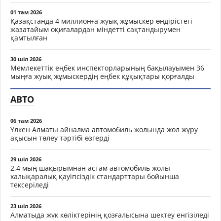
01 там 2026
Қазақстанда 4 миллионға жуық жұмыскер өндірістегі
жазатайым оқиғалардан міндетті сақтандырумен
қамтылған
30 шіл 2026
Мемлекеттік еңбек инспекторларының бақылауымен 36
мыңға жуық жұмыскердің еңбек құқықтары қорғалды
АВТО
06 там 2026
Үлкен Алматы айналма автомобиль жолында жол жүру
ақысын төлеу тәртібі өзгерді
29 шіл 2026
2,4 мың шақырымнан астам автомобиль жолы
халықаралық қауіпсіздік стандарттары бойынша
тексеріледі
23 шіл 2026
Алматыда жүк көліктерінің қозғалысына шектеу енгізіледі