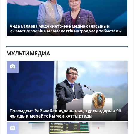
Аида Балаева мәдениет және медиа саласының
қызметкерлеріне мемлекеттік наградалар табыстады
МУЛЬТИМЕДИА
Президент Райымбек ауданының тұрғындарын 90
жылдық мерейтойымен құттықтады