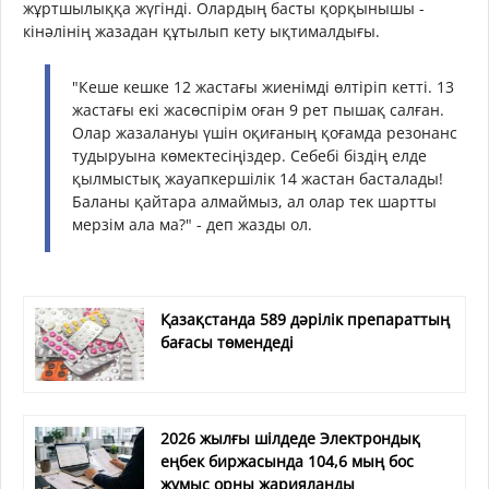
жұртшылыққа жүгінді. Олардың басты қорқынышы -
кінәлінің жазадан құтылып кету ықтималдығы.
"Кеше кешке 12 жастағы жиенімді өлтіріп кетті. 13
жастағы екі жасөспірім оған 9 рет пышақ салған.
Олар жазалануы үшін оқиғаның қоғамда резонанс
тудыруына көмектесіңіздер. Себебі біздің елде
қылмыстық жауапкершілік 14 жастан басталады!
Баланы қайтара алмаймыз, ал олар тек шартты
мерзім ала ма?" - деп жазды ол.
Қазақстанда 589 дәрілік препараттың
бағасы төмендеді
2026 жылғы шілдеде Электрондық
еңбек биржасында 104,6 мың бос
жұмыс орны жарияланды