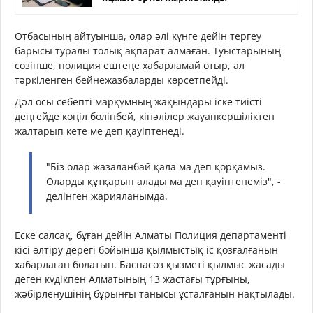
Отбасының айтуынша, олар әлі күнге дейін тергеу
барысы туралы толық ақпарат алмаған. Туыстарының
сөзінше, полиция ештеңе хабарламай отыр, ал
тәркіленген бейнежазбаларды көрсетпейді.
Дәл осы себепті марқұмның жақындары іске тиісті
деңгейде көңіл бөлінбей, кінәлілер жауапкершіліктен
жалтарып кете ме деп қауіптенеді.
"Біз олар жазаланбай қала ма деп қорқамыз.
Оларды құтқарып алады ма деп қауіптенеміз", -
делінген жарияланымда.
Еске салсақ, бұған дейін Алматы Полиция департаменті
кісі өлтіру дерегі бойынша қылмыстық іс қозғалғанын
хабарлаған болатын. Баспасөз қызметі қылмыс жасады
деген күдікпен Алматының 13 жастағы тұрғыны,
жәбірленушінің бұрынғы танысы ұсталғанын нақтылады.