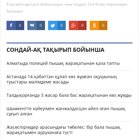
Егер мәтінде қате байқасаңыз, оны таңдап, Ctrl+Enter пернелерін
басыңыз
0
0
0
0
0
СОНДАЙ-АҚ ТАҚЫРЫП БОЙЫНША
Алматыда полицей пышақ жарақатынан қаза тапты
Астанада 14-қабаттан құлап көз жұмған оқушының
туыстары мәлімдеме жасады
Талдықорғанда 3 жасар бала бас жарақатынан көз жұмды
Шымкентте күйеуімен жанжалдасқан әйел оған пышақ
сұғып алған
Жасөспірімдер арасындағы төбелес: бір бала пышақ
жарақатымен ауруханаға түсті