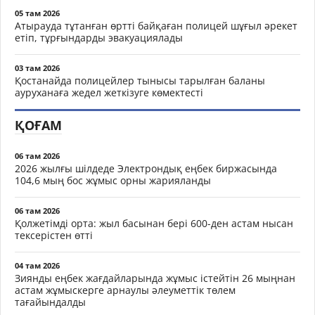
05 там 2026
Атырауда тұтанған өртті байқаған полицей шұғыл әрекет
етіп, тұрғындарды эвакуациялады
03 там 2026
Қостанайда полицейлер тынысы тарылған баланы
ауруханаға жедел жеткізуге көмектесті
ҚОҒАМ
06 там 2026
2026 жылғы шілдеде Электрондық еңбек биржасында
104,6 мың бос жұмыс орны жарияланды
06 там 2026
Қолжетімді орта: жыл басынан бері 600-ден астам нысан
тексерістен өтті
04 там 2026
Зиянды еңбек жағдайларында жұмыс істейтін 26 мыңнан
астам жұмыскерге арнаулы әлеуметтік төлем
тағайындалды