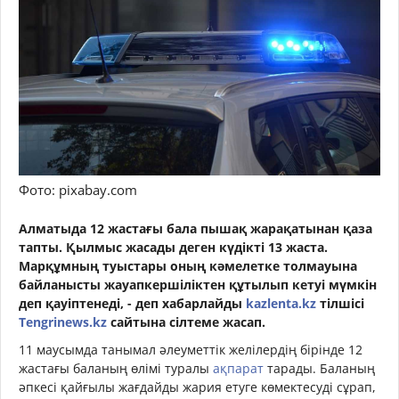
Фото: pixabay.com
Алматыда 12 жастағы бала пышақ жарақатынан қаза
тапты. Қылмыс жасады деген күдікті 13 жаста.
Марқұмның туыстары оның кәмелетке толмауына
байланысты жауапкершіліктен құтылып кетуі мүмкін
деп қауіптенеді, - деп хабарлайды
kazlenta.kz
тілшісі
Tengrinews.kz
сайтына сілтеме жасап.
11 маусымда танымал әлеуметтік желілердің бірінде 12
жастағы баланың өлімі туралы
ақпарат
тарады. Баланың
әпкесі қайғылы жағдайды жария етуге көмектесуді сұрап,