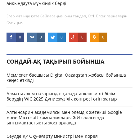
айқындауға мүмкіндік берді.
Егер мәтінде қате байқасаңыз, оны таңдап, Ctrl+Enter пернелерін
басыңыз
0
0
0
0
0
СОНДАЙ-АҚ ТАҚЫРЫП БОЙЫНША
Мемлекет басшысы Digital Qazaqstan жобасы бойынша
кеңес өткізді
Алматы әлем назарында: қалада инклюзивті білім
берудің WIC 2025 Дүниежүзілік конгресі өтіп жатыр
Алтынсарин академиясы мен әлемдік жетекші Google
және Microsoft компаниялары ЖИ саласында
ынтымақтастықты жоспарлауда
Сеулде ҚР Оқу-ағарту министрі мен Корея