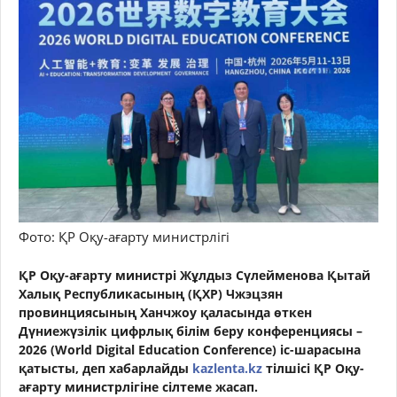
Фото: ҚР Оқу-ағарту министрлігі
ҚР Оқу-ағарту министрі Жұлдыз Сүлейменова Қытай
Халық Республикасының (ҚХР) Чжэцзян
провинциясының Ханчжоу қаласында өткен
Дүниежүзілік цифрлық білім беру конференциясы –
2026 (World Digital Education Conference) іс-шарасына
қатысты, деп хабарлайды
kazlenta.kz
тілшісі ҚР Оқу-
ағарту министрлігіне сілтеме жасап.