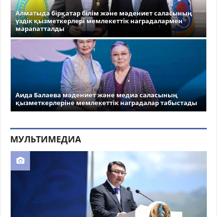
Алматыда бірқатар білім және мәдениет саласының
үздік қызметкерлері мемлекеттік наградалармен
марапатталды
Аида Балаева мәдениет және медиа саласының
қызметкерлеріне мемлекеттік наградалар табыстады
МУЛЬТИМЕДИА