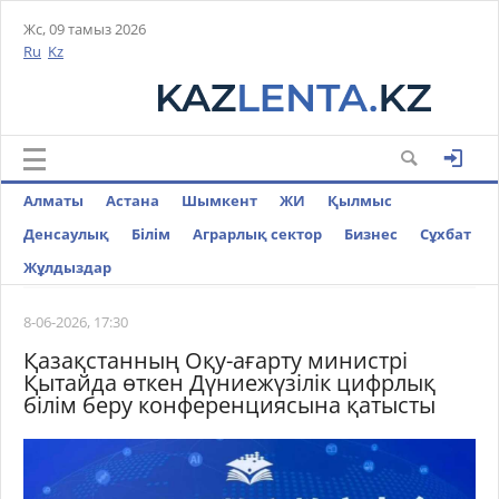
Жс, 09 тамыз 2026
Ru
Kz
Алматы
Астана
Шымкент
ЖИ
Қылмыс
Денсаулық
Білім
Аграрлық сектор
Бизнес
Cұхбат
Жұлдыздар
8-06-2026, 17:30
Қазақстанның Оқу-ағарту министрі
Қытайда өткен Дүниежүзілік цифрлық
білім беру конференциясына қатысты