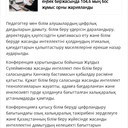
еңбек биржасында 104,6 мың бос
жұмыс орны жарияланды
Педагогтер мен білім алушылардың цифрлық
дағдыларын дамыту, білім беру үдерісін дараландыру,
деректердің қауіпсіздігін қамтамасыз ету және білім
беруде жасанды интеллектіні қолданудың этикалық
қағидаттарын қалыптастыру мәселелеріне ерекше назар
аударылды.
Конференция қорытындысы бойынша Жұлдыз
Сүлейменова жасанды интеллект пен білім беру
саласындағы Ханчжоу бастамасын қабылдау рәсіміне
қатысты. Құжат білім беру саласында жасанды интеллект
технологияларын жауапты, адамға бағдарланған және
инклюзивті түрде қолдануға бағытталған халықаралық
ұстанымдарды қамтиды.
Конференцияға қатысу білім беруді цифрландыру
бағытындағы озық халықаралық тәжірибені зерделеуге
және Қазақстанның білім беру жүйесінде жасанды
интеллектіні дамытудың келешекті бағыттарын