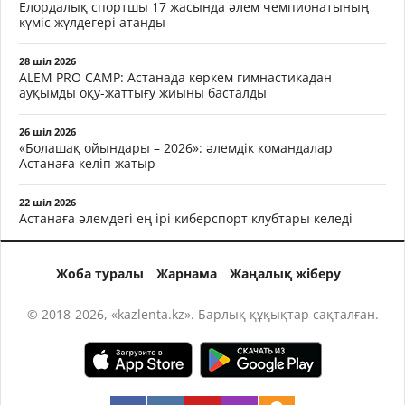
Елордалық спортшы 17 жасында әлем чемпионатының
күміс жүлдегері атанды
28 шіл 2026
ALEM PRO CAMP: Астанада көркем гимнастикадан
ауқымды оқу-жаттығу жиыны басталды
26 шіл 2026
«Болашақ ойындары – 2026»: әлемдік командалар
Астанаға келіп жатыр
22 шіл 2026
Астанаға әлемдегі ең ірі киберспорт клубтары келеді
Жоба туралы
Жарнама
Жаңалық жіберу
© 2018-2026, «kazlenta.kz». Барлық құқықтар сақталған.