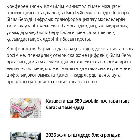
Конференцияны ҚХР Білім министрлігі мен Чжэцзян
провинциясының халық үкіметі ұйымдастырды. Іс-шара
білім беруді цифрлық трансформациялау мәселелерін
талқылау үшін мемлекеттік органдардың, халықаралық
ұйымдардың, білім беру саласы мен сарапшылық
қауымдастық өкілдерінің басын қосты.
Конференция барысында қазақстандық делегация ашылу
рәсіміне, пленарлық отырысқа және цифрлық білім беру
ортасын дамытуға, жасанды интеллект технологияларын
енгізуге, білімнің қолжетімділігін қамтамасыз етуге және
цифрлық экономикаға қажетті кадрларды даярлауға
арналған панельдік сессияларға қатысты.
Қазақстанда 589 дәрілік препараттың
бағасы төмендеді
2026 жылғы шілдеде Электрондық