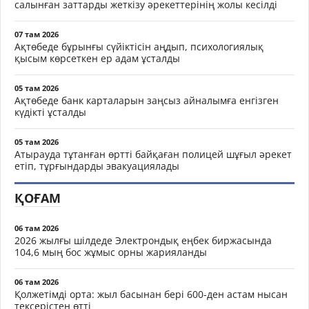
салынған заттарды жеткізу әрекеттерінің жолы кесілді
07 там 2026
Ақтөбеде бұрынғы сүйіктісін аңдып, психологиялық
қысым көрсеткен ер адам ұсталды
05 там 2026
Ақтөбеде банк карталарын заңсыз айналымға енгізген
күдікті ұсталды
05 там 2026
Атырауда тұтанған өртті байқаған полицей шұғыл әрекет
етіп, тұрғындарды эвакуациялады
ҚОҒАМ
06 там 2026
2026 жылғы шілдеде Электрондық еңбек биржасында
104,6 мың бос жұмыс орны жарияланды
06 там 2026
Қолжетімді орта: жыл басынан бері 600-ден астам нысан
тексерістен өтті