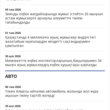
04 там 2026
Зиянды еңбек жағдайларында жұмыс істейтін 26 мыңнан
астам жұмыскерге арнаулы әлеуметтік төлем
тағайындалды
01 там 2026
Қазақстанда 4 миллионға жуық жұмыскер өндірістегі
жазатайым оқиғалардан міндетті сақтандырумен
қамтылған
30 шіл 2026
Мемлекеттік еңбек инспекторларының бақылауымен 36
мыңға жуық жұмыскердің еңбек құқықтары қорғалды
АВТО
06 там 2026
Үлкен Алматы айналма автомобиль жолында жол жүру
ақысын төлеу тәртібі өзгерді
29 шіл 2026