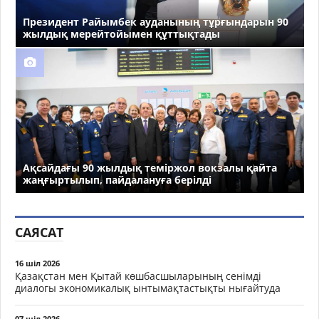
Президент Райымбек ауданының тұрғындарын 90
жылдық мерейтойымен құттықтады
Ақсайдағы 90 жылдық теміржол вокзалы қайта
жаңғыртылып, пайдалануға берілді
САЯСАТ
16 шіл 2026
Қазақстан мен Қытай көшбасшыларының сенімді
диалогы экономикалық ынтымақтастықты нығайтуда
07 шіл 2026