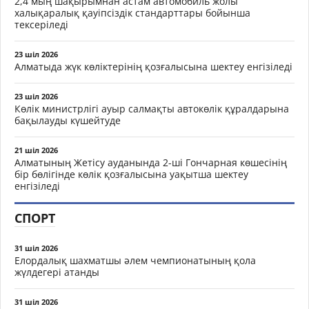
2,4 мың шақырымнан астам автомобиль жолы
халықаралық қауіпсіздік стандарттары бойынша
тексеріледі
23 шіл 2026
Алматыда жүк көліктерінің қозғалысына шектеу енгізіледі
23 шіл 2026
Көлік министрлігі ауыр салмақты автокөлік құралдарына
бақылауды күшейтуде
21 шіл 2026
Алматының Жетісу ауданында 2-ші Гончарная көшесінің
бір бөлігінде көлік қозғалысына уақытша шектеу
енгізіледі
СПОРТ
31 шіл 2026
Елордалық шахматшы әлем чемпионатының қола
жүлдегері атанды
31 шіл 2026