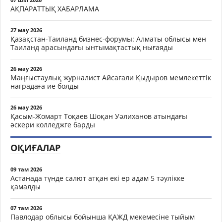
АҚПАРАТТЫҚ ХАБАРЛАМА
27 мау 2026
Қазақстан-Таиланд бизнес-форумы: Алматы облысы мен
Таиланд арасындағы ынтымақтастық нығаяды
26 мау 2026
Маңғыстаулық журналист Айсағали Қыдыров мемлекеттік
наградаға ие болды
26 мау 2026
Қасым-Жомарт Тоқаев Шоқан Уәлиханов атындағы
әскери колледжге барды
ОҚИҒАЛАР
09 там 2026
Астанада түнде салют атқан екі ер адам 5 тәулікке
қамалды
07 там 2026
Павлодар облысы бойынша ҚАЖД мекемесіне тыйым