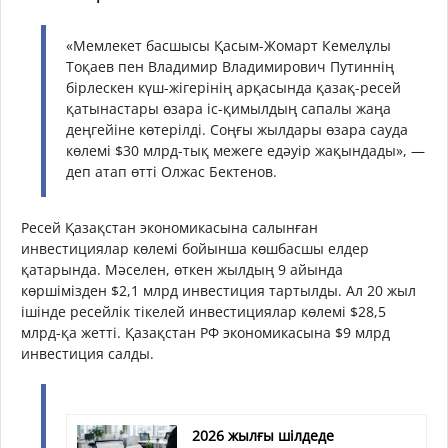
«Мемлекет басшысы Қасым-Жомарт Кемелұлы
Тоқаев пен Владимир Владимирович Путиннің
бірлескен күш-жігерінің арқасында қазақ-ресей
қатынастары өзара іс-қимылдың сапалы жаңа
деңгейіне көтерілді. Соңғы жылдары өзара сауда
көлемі $30 млрд-тық межеге едәуір жақындады», —
деп атап өтті Олжас Бектенов.
Ресей Қазақстан экономикасына салынған
инвестициялар көлемі бойынша көшбасшы елдер
қатарында. Мәселен, өткен жылдың 9 айында
көршімізден $2,1 млрд инвестиция тартылды. Ал 20 жыл
ішінде ресейлік тікелей инвестициялар көлемі $28,5
млрд-қа жетті. Қазақстан РФ экономикасына $9 млрд
инвестиция салды.
2026 жылғы шілдеде