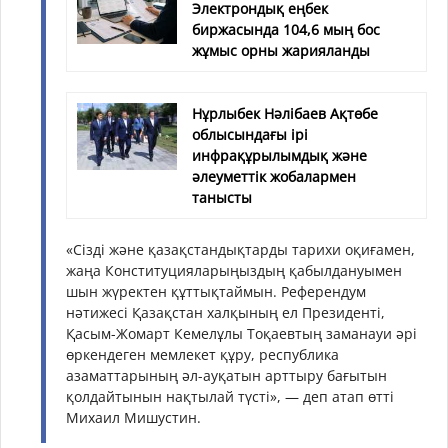
Электрондық еңбек
биржасында 104,6 мың бос
жұмыс орны жарияланды
Нұрлыбек Нәлібаев Ақтөбе
облысындағы ірі
инфрақұрылымдық және
әлеуметтік жобалармен
танысты
«Сізді және қазақстандықтарды тарихи оқиғамен,
жаңа Конституцияларыңыздың қабылдануымен
шын жүректен құттықтаймын. Референдум
нәтижесі Қазақстан халқының ел Президенті,
Қасым-Жомарт Кемелұлы Тоқаевтың заманауи әрі
өркендеген мемлекет құру, республика
азаматтарының әл-ауқатын арттыру бағытын
қолдайтынын нақтылай түсті», — деп атап өтті
Михаил Мишустин.