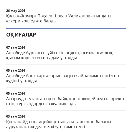
26 мау 2026
Қасым-Жомарт Тоқаев Шоқан Уәлиханов атындағы
әскери колледжге барды
ОҚИҒАЛАР
07 там 2026
Ақтөбеде бұрынғы сүйіктісін аңдып, психологиялық
қысым көрсеткен ер адам ұсталды
05 там 2026
Ақтөбеде банк карталарын заңсыз айналымға енгізген
күдікті ұсталды
05 там 2026
Атырауда тұтанған өртті байқаған полицей шұғыл әрекет
етіп, тұрғындарды эвакуациялады
03 там 2026
Қостанайда полицейлер тынысы тарылған баланы
ауруханаға жедел жеткізуге көмектесті