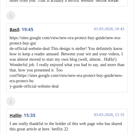
more from you. That is actually a terrific website. betflik สล็อต
: 19:45
Basil
01-05-2026, 19:45
https://sites.google.com/view/new-era-protect-buy-guide/new-era-
protect-buy-gui
de-official-website-deal This design is steller! You definitely know
how to keep a reader amused. Between your wit and your videos, I
was almost moved to start my own blog (well, almost...HaHa!)
Wonderful job. I really enjoyed what you had to say, and more than
that, how you presented it. Too
cool!https://sites.google.com/view/new-era-protect-buy-guide/new-
era-protect-bu
y-guide-official-website-deal
: 15:35
Hallie
03-05-2026, 15:35
I am really thankful to the holder of this web page who has shared
this great article at here. betflix 22