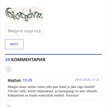
ҚОСУ
24
КОММЕНТАРИЯ
: 15:25
Meghan
28-03-2026, 15:25
Mängin chanz online casino juba paar kuud ja jään väga õnnelik!
Võrratu valik, kiired väljamaksed, ja kasutajatugi on alati sõbralik.
Pakkumised on liisaks erakordselt heldeid. Soovitan!