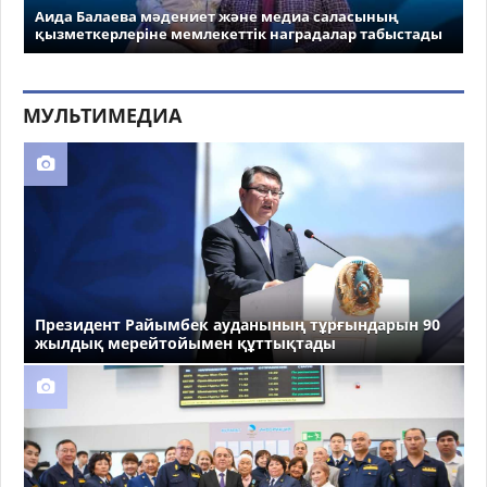
Аида Балаева мәдениет және медиа саласының
қызметкерлеріне мемлекеттік наградалар табыстады
МУЛЬТИМЕДИА
Президент Райымбек ауданының тұрғындарын 90
жылдық мерейтойымен құттықтады