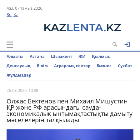
Жм, 07 тамыз 2026
Ru
Kz
Алматы
Астана
Шымкент
ЖИ
Қылмыс
Денсаулық
Білім
Аграрлық сектор
Бизнес
Cұхбат
Жұлдыздар
26-03-2026, 10:38
Олжас Бектенов пен Михаил Мишустин
ҚР және РФ арасындағы сауда-
экономикалық ынтымақтастықты дамыту
мәселелерін талқылады