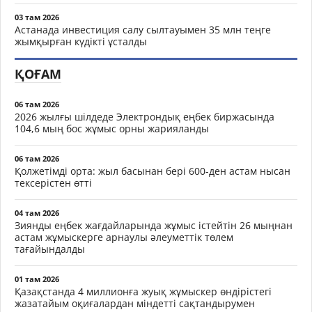
03 там 2026
Астанада инвестиция салу сылтауымен 35 млн теңге
жымқырған күдікті ұсталды
ҚОҒАМ
06 там 2026
2026 жылғы шілдеде Электрондық еңбек биржасында
104,6 мың бос жұмыс орны жарияланды
06 там 2026
Қолжетімді орта: жыл басынан бері 600-ден астам нысан
тексерістен өтті
04 там 2026
Зиянды еңбек жағдайларында жұмыс істейтін 26 мыңнан
астам жұмыскерге арнаулы әлеуметтік төлем
тағайындалды
01 там 2026
Қазақстанда 4 миллионға жуық жұмыскер өндірістегі
жазатайым оқиғалардан міндетті сақтандырумен