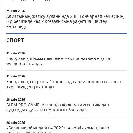
21 шіл 2026
Алматының Жетісу ауданында 2-ші Гончарная көшесінің
бір бөлігінде көлік қозғалысына уақытша шектеу
енгізіледі
СПОРТ
31 шіл 2026
Елордалық шахматшы әлем чемпионатының қола
жүлдегері атанды
31 шіл 2026
Елордалық спортшы 17 жасында әлем чемпионатының
күміс жүлдегері атанды
28 шіл 2026
ALEM PRO CAMP: Астанада көркем гимнастикадан
ауқымды оқу-жаттығу жиыны басталды
26 шіл 2026
«Болашақ ойындары – 2026»: әлемдік командалар
Астанаға келіп жатыр