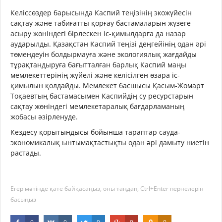
Келіссөздер барысында Каспий теңізінің экожүйесін
сақтау және табиғатты қорғау бастамаларын жүзеге
асыру жөніндегі бірлескен іс-қимылдарға да назар
аударылды. Қазақстан Каспий теңізі деңгейінің одан әрі
төмендеуін болдырмауға және экологиялық жағдайды
тұрақтандыруға бағытталған барлық Каспий маңы
мемлекеттерінің жүйелі және келісілген өзара іс-
қимылын қолдайды. Мемлекет басшысы Қасым-Жомарт
Тоқаевтың бастамасымен Каспийдің су ресурстарын
сақтау жөніндегі мемлекетаралық бағдарламаның
жобасы әзірленуде.
Кездесу қорытындысы бойынша тараптар сауда-
экономикалық ынтымақтастықты одан әрі дамыту ниетін
растады.
Егер мәтінде қате байқасаңыз, оны таңдап, Ctrl+Enter пернелерін
басыңыз