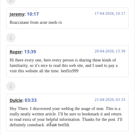
: 10:17
Jeremy
17-04-2026, 10:17
Roaccutane from acne meds rx
: 13:39
Roger
20-04-2026, 13:39
Hi there every one, here every person is sharing these kinds of
familiarity, so it's nice to read this web site, and I used to pay a
visit this website all the time. betflix999
: 03:33
Dulcie
21-04-2026, 03:33
Hey There. I discovered your weblog the usage of msn. This is a
really neatly written article. I'll be sure to bookmark it and return
to read extra of your helpful information. Thanks for the post. I'll
definitely comeback. สล็อต betflik