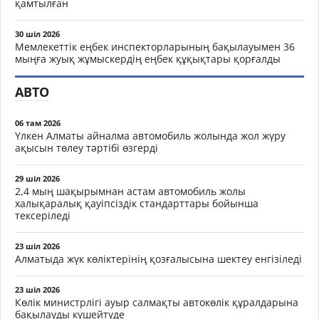
қамтылған
30 шіл 2026
Мемлекеттік еңбек инспекторларының бақылауымен 36
мыңға жуық жұмыскердің еңбек құқықтары қорғалды
АВТО
06 там 2026
Үлкен Алматы айналма автомобиль жолында жол жүру
ақысын төлеу тәртібі өзгерді
29 шіл 2026
2,4 мың шақырымнан астам автомобиль жолы
халықаралық қауіпсіздік стандарттары бойынша
тексеріледі
23 шіл 2026
Алматыда жүк көліктерінің қозғалысына шектеу енгізіледі
23 шіл 2026
Көлік министрлігі ауыр салмақты автокөлік құралдарына
бақылауды күшейтуде