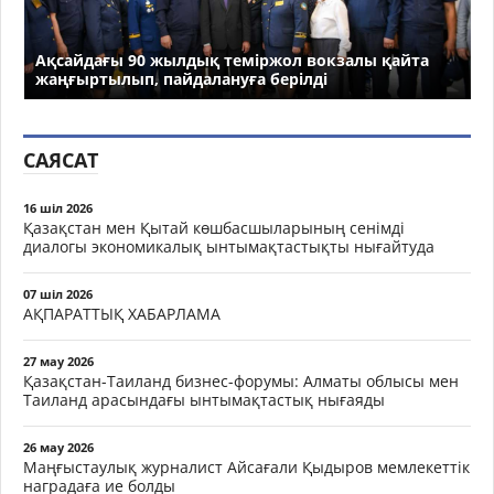
Ақсайдағы 90 жылдық теміржол вокзалы қайта
жаңғыртылып, пайдалануға берілді
САЯСАТ
16 шіл 2026
Қазақстан мен Қытай көшбасшыларының сенімді
диалогы экономикалық ынтымақтастықты нығайтуда
07 шіл 2026
АҚПАРАТТЫҚ ХАБАРЛАМА
27 мау 2026
Қазақстан-Таиланд бизнес-форумы: Алматы облысы мен
Таиланд арасындағы ынтымақтастық нығаяды
26 мау 2026
Маңғыстаулық журналист Айсағали Қыдыров мемлекеттік
наградаға ие болды