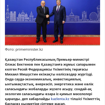
Фото: primeminister.kz
Қазақстан Республикасының Премьер-министрі
Олжас Бектенов пен Қазақстанға жұмыс сапарымен
келген Ресей Федерациясы Үкіметінің төрағасы
Михаил Мишустин екіжақты келіссөздер жүргізді.
Онда сауда-экономикалық, инвестициялық
ынтымақтастық, өнеркәсіп, энергетика және көлік
саласындағы жобаларды жүзеге асыру, сондай-ақ
экология саласындағы өзара іс-қимыл мәселелері
қаралды, деп хабарлайды
kazlenta.kz
тілшісі Үкіметтің
баспасөз қызметіне сілтеме жасап.