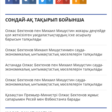
0
0
0
0
0
СОНДАЙ-АҚ ТАҚЫРЫП БОЙЫНША
Олжас Бектенов пен Михаил Мишустин жоғары деңгейде
қол жеткізілген уағдаластықтардың іске асырылу
барысын талқылады
Олжас Бектенов Михаил Мишустинмен сауда-
экономикалық ынтымақтастық мәселелерін талқылады
Астанада Олжас Бектенов пен Михаил Мишустин сауда-
экономикалық ынтымақтастық мәселелерін талқылады
Олжас Бектенов пен Михаил Мишустин сауда-
экономикалық ынтымақтастық мәселелерін талқылады
Қазақстан Премьер-Министрі Олжас Бектенов жұмыс
сапарымен Ресей мен Өзбекстанға барады