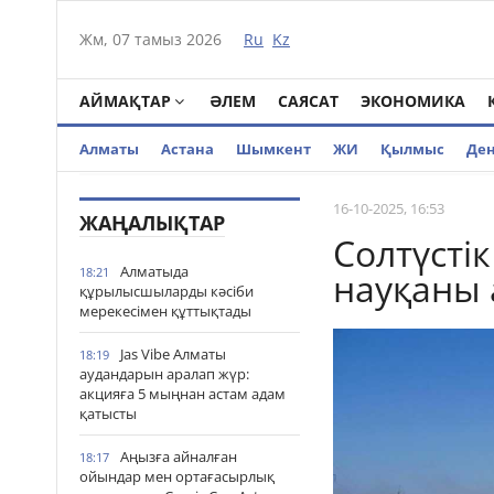
Жм, 07 тамыз 2026
Ru
Kz
АЙМАҚТАР
ӘЛЕМ
САЯСАТ
ЭКОНОМИКА
Алматы
Астана
Шымкент
ЖИ
Қылмыс
Де
16-10-2025, 16:53
ЖАҢАЛЫҚТАР
Солтүсті
Алматыда
18:21
науқаны 
құрылысшыларды кәсіби
мерекесімен құттықтады
Jas Vibe Алматы
18:19
аудандарын аралап жүр:
акцияға 5 мыңнан астам адам
қатысты
Аңызға айналған
18:17
ойындар мен ортағасырлық