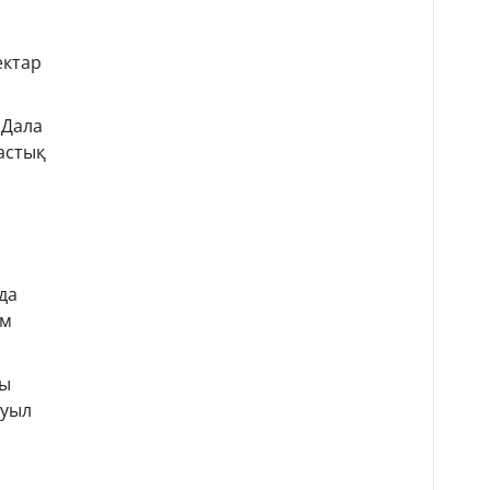
ектар
 Дала
астық
да
ым
ры
ауыл
н