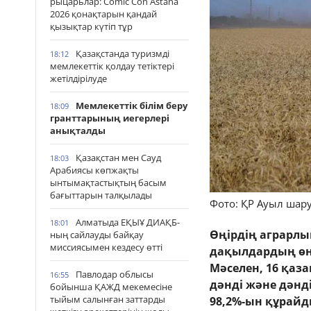
рыцарьлар: Comic Con Astana
2026 қонақтарын қандай
қызықтар күтіп тұр
Қазақстанда туризмді
18:12
мемлекеттік қолдау тетіктері
жетілдірілуде
Мемлекеттік білім беру
18:09
гранттарының иегерлері
анықталды
Қазақстан мен Сауд
18:03
Арабиясы көпжақты
ынтымақтастықтың басым
бағыттарын талқылады
Фото: ҚР Ауыл шар
Алматыда ЕҚЫҰ ДИАҚБ-
18:01
Өңірдің аграрлық
ның сайлауды байқау
миссиясымен кездесу өтті
дақылдардың өні
Мәселен, 16 қаза
Павлодар облысы
16:55
дәнді және дәнд
бойынша ҚАЖД мекемесіне
тыйым салынған заттарды
98,2%-ын құрайд