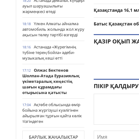
Астанада демалыс күндері
18:20
ауыл шаруашылығы
Қазақстанда 16,1 
жәрмеңкесі өтеді
Үлкен Алматы айналма
Батыс Қазақстан о
18:18
автомобиль жолында жол жүру
ақысын төлеу тәртібі өзгерді
ҚАЗІР ОҚЫП Ж
Астанада «Жүрегімнің
18:16
түбіне терең бойла» әдеби-
музыкалық кеші өтті
Олжас Бектенов
17:12
Шолпан-Атада Еуразиялық
үкіметаралық кеңестің
ПІКІР ҚАЛДЫРУ
шағын құрамдағы
отырысына қатысты
Ақтөбе облысында өмір
17:04
бойына жүргізуші куәлігінен
айырылған тұрғын қайта көлік
тізгіндеген
БАРЛЫҚ ЖАҢАЛЫҚТАР