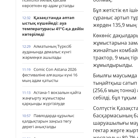
психологиялық қысым
көрсеткен ер адам ұсталды
Бұл жетістік ел і
сұраныс артып тұр
Қазақстанда аптап
12:32
ыстық күшейеді: ауа
жерден 135,9 мың т
температурасы 41°С-қа дейін
көтеріледі
Көкөніс дақылдары
жұмыстарына зама
Алматының Түрксіб
12:29
жинайтын комбайн
ауданында демалыс күнгі
трактор, 9 мың тір
жәрмеңке ашылады
жұмылдырылды.
Comic Con Astana 2026
11:19
фестиваліне алғашқы күні 16
Биылғы маусымда
мың адам қатысты
тыңайтқыш сатып 
(256,6 мың тонна)
Астана-1 вокзалын қайта
11:13
себілді, бұл тұқым
жаңғырту жұмыстары
қарқынды жүргізілуде
Солтүстік Қазақс
басқармасының ба
Павлодарда құрылыс
10:57
қалдықтарын заңсыз төгу
шаруашылығы маус
дерегі анықталды
гектар жерге жырт
жоспардың 80,7%-ы