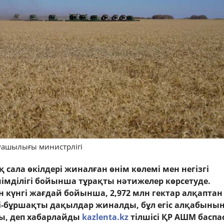
уашылығы министрлігі
 сала өкілдері жиналған өнім көлемі мен негізгі
мділігі бойынша тұрақты нәтижелер көрсетуде.
н күнгі жағдай бойынша, 2,972 млн гектар алқаптан
і-бұршақты дақылдар жиналды, бұл егіс алқабыны
ы, деп хабарлайды
kazlenta.kz
тілшісі ҚР АШМ баспа