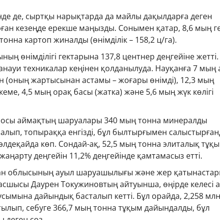
шінде де, сыртқы нарықтарда да майлы дақылдарға деген
ған кезеңде ерекше маңызды. Сонымен қатар, 8,6 мың г
онна картоп жиналды (өнімділік – 158,2 ц/га).
ның өнімділігі гектарына 137,8 центнер деңгейіне жетті.
науи техникалар кеңінен қолданылуда. Науқанға 7 мың 
 (оның жартысынан астамы – жоғары өнімді), 12,3 мың
кеме, 4,5 мың орақ басы (жатка) және 5,6 мың жүк көлігі
 осы аймақтың шаруалары 340 мың тонна минералды
алып, топыраққа енгізді, бұл былтырғымен салыстырған
 әлдеқайда көп. Сондай-ақ, 52,5 мың тонна элиталық тұқ
 жаңарту деңгейін 11,2% деңгейінде қамтамасыз етті.
тан облысының ауыл шаруашылығы және жер қатынаста
сшысы Даурен Токужиновтың айтуынша, өңірде келесі 
ымына дайындық басталып кетті. Бұл орайда, 2,258 мл
ылып, себуге 366,7 мың тонна тұқым дайындалды, бұл
 деген сөз.