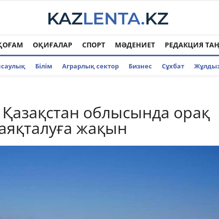
ҚОҒАМ
ОҚИҒАЛАР
СПОРТ
МӘДЕНИЕТ
РЕДАКЦИЯ ТА
нсаулық
Білім
Аграрлық сектор
Бизнес
Cұхбат
Жұлды
к Қазақстан облысында орақ
аяқталуға жақын