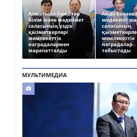
Алматыда бірқатар
Аида Балаев
білім және мәдениет
мәдениет жә
саласының үздік
саласының
қызметкерлері
қызметкерле
мемлекеттік
мемлекеттік
наградалармен
наградалар
марапатталды
табыстады
МУЛЬТИМЕДИА