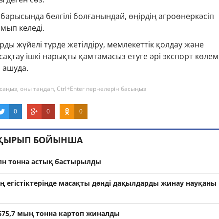
арысында белгілі болғанындай, өңірдің агроөнеркәсіп
мып келеді.
ды жүйелі түрде жетілдіру, мемлекеттік қолдау және
і сақтау ішкі нарықты қамтамасыз етуге әрі экспорт көлем
 ашуда.
саңыз, оны таңдап, Ctrl+Enter пернелерін басыңыз
0
0
0
АҚЫРЫП БОЙЫНША
млн тонна астық бастырылды
егістіктерінде масақты дәнді дақылдарды жинау науқаны
675,7 мың тонна картоп жиналды