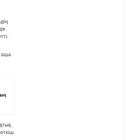
дің
дік
тті.
рташа
е
мың
рдтық
сеткіш