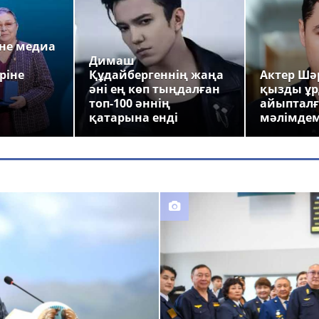
а
не медиа
Димаш
ріне
Құдайбергеннің жаңа
Актер Шәр
әні ең көп тыңдалған
қызды ұр
топ-100 әннің
айыпталғ
қатарына енді
мәлімде