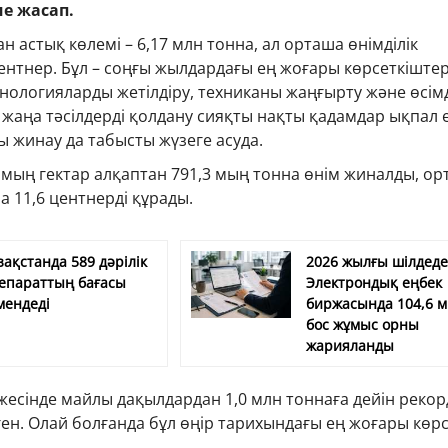
ме жасап.
 астық көлемі – 6,17 млн тонна, ал орташа өнімділік
центнер. Бұл – соңғы жылдардағы ең жоғары көрсеткіштер
ехнологияларды жетілдіру, техниканы жаңғырту және өсім
аңа тәсілдерді қолдану сияқты нақты қадамдар ықпал е
 жинау да табысты жүзеге асуда.
,0 мың гектар алқаптан 791,3 мың тонна өнім жиналды, о
а 11,6 центнерді құрады.
зақстанда 589 дәрілік
2026 жылғы шілдед
епараттың бағасы
Электрондық еңбек
мендеді
биржасында 104,6 
бос жұмыс орны
жарияланды
жесінде майлы дақылдардан 1,0 млн тоннаға дейін реко
ен. Олай болғанда бұл өңір тарихындағы ең жоғары көр