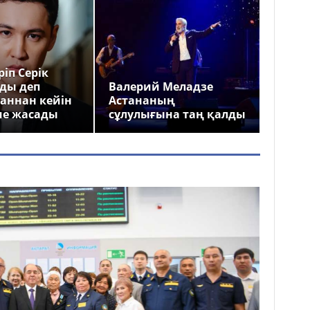
іп Серік
ды деп
Валерий Меладзе
аннан кейін
Астананың
ме жасады
сұлулығына таң қалды