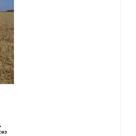
ң
сөз