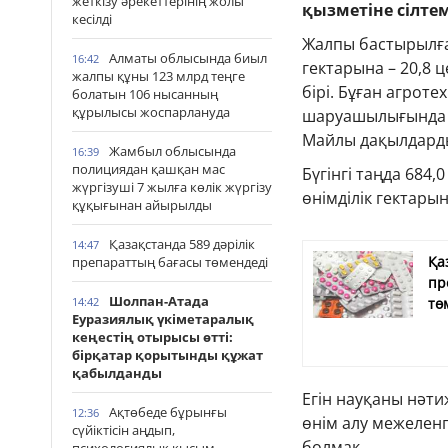
жеткізу әрекеттерінің жолы
қызметіне сілте
кесілді
Жалпы бастырылған
Алматы облысында биыл
16:42
гектарына – 20,8 
жалпы құны 123 млрд теңге
бірі. Бұған агрот
болатын 106 нысанның
құрылысы жоспарлануда
шаруашылығында ж
Майлы дақылдарды
Жамбыл облысында
16:39
полициядан қашқан мас
Бүгінгі таңда 684
жүргізуші 7 жылға көлік жүргізу
өнімділік гектарын
құқығынан айырылды
Қазақстанда 589 дәрілік
14:47
Қа
препараттың бағасы төмендеді
пр
Шолпан-Атада
14:42
тө
Еуразиялық үкіметаралық
кеңестің отырысы өтті:
бірқатар қорытынды құжат
қабылданды
Егін науқаны нәти
Ақтөбеде бұрынғы
12:36
өнім алу межеленг
сүйіктісін аңдып,
болмақ.