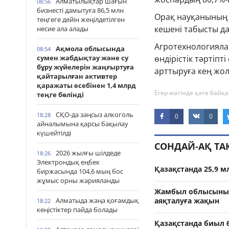
Алматылықтар шағын
08:56
бизнесті дамытуға 86,5 млн
Орақ науқанының б
теңгеге дейін жеңілдетілген
кешені табысты да
несие ала алады
Агротехнологиялар
Ақмола облысында
08:54
сумен жабдықтау және су
өндірістік тәртіпт
бұру жүйелерін жаңғыртуға
арттыруға кең жол
қайтарылған активтер
қаражаты есебінен 1,4 млрд
Егер мәтінде қате байқа
теңге бөлінді
СҚО-да заңсыз алкоголь
18:28
0
0
айналымына қарсы бақылау
күшейтілді
СОНДАЙ-АҚ Т
2026 жылғы шілдеде
18:26
Электрондық еңбек
Қазақстанда 25,9 
биржасында 104,6 мың бос
жұмыс орны жарияланды
Жамбыл облысының 
Алматыда жаңа қоғамдық
аяқталуға жақын
18:22
кеңістіктер пайда болады
Қазақстанда биыл 