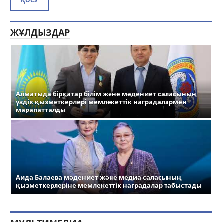
ҚОСУ
ЖҰЛДЫЗДАР
Алматыда бірқатар білім және мәдениет саласының
үздік қызметкерлері мемлекеттік наградалармен
марапатталды
Аида Балаева мәдениет және медиа саласының
қызметкерлеріне мемлекеттік наградалар табыстады