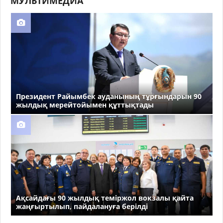
МУЛЬТИМЕДИА
Президент Райымбек ауданының тұрғындарын 90
жылдық мерейтойымен құттықтады
Ақсайдағы 90 жылдық теміржол вокзалы қайта
жаңғыртылып, пайдалануға берілді