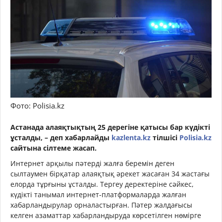
Фото: Polisia.kz
Астанада алаяқтықтың 25 дерегіне қатысы бар күдікті
ұсталды, – деп хабарлайды
kazlenta.kz
тілшісі
Polisia.kz
сайтына сілтеме жасап.
Интернет арқылы пәтерді жалға беремін деген
сылтаумен бірқатар алаяқтық әрекет жасаған 34 жастағы
елорда тұрғыны ұсталды. Тергеу деректеріне сәйкес,
күдікті танымал интернет-платформаларда жалған
хабарландырулар орналастырған. Пәтер жалдағысы
келген азаматтар хабарландыруда көрсетілген нөмірге