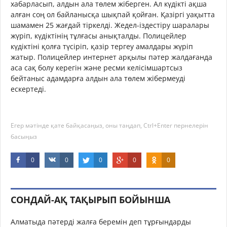
хабарласып, алдын ала төлем жіберген. Ал күдікті ақша
алған соң ол байланысқа шықпай қойған. Қазіргі уақытта
шамамен 25 жағдай тіркелді. Жедел-іздестіру шаралары
жүріп, күдіктінің тұлғасы анықталды. Полицейлер
күдіктіні қолға түсіріп, қазір тергеу амалдары жүріп
жатыр. Полицейлер интернет арқылы пәтер жалдағанда
аса сақ болу керегін және ресми келісімшартсыз
бейтаныс адамдарға алдын ала төлем жібермеуді
ескертеді.
Егер мәтінде қате байқасаңыз, оны таңдап, Ctrl+Enter пернелерін
басыңыз
0
0
0
0
0
СОНДАЙ-АҚ ТАҚЫРЫП БОЙЫНША
Алматыда пәтерді жалға беремін деп тұрғындарды