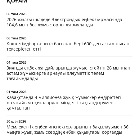
ҚОҒАМ
06 там 2026
2026 жылғы шілдеде Электрондық еңбек биржасында
104,6 мың бос жұмыс орны жарияланды
06 там 2026
Қолжетімді орта: жыл басынан бері 600-ден астам нысан
тексерістен өтті
04 там 2026
Зиянды еңбек жағдайларында жұмыс істейтін 26 мыңнан
астам жұмыскерге арнаулы әлеуметтік төлем
тағайындалды
01 там 2026
Қазақстанда 4 миллионға жуық жұмыскер өндірістегі
жазатайым оқиғалардан міндетті сақтандырумен
қамтылған
30 шіл 2026
Мемлекеттік еңбек инспекторларының бақылауымен 36
мыңға жуық жұмыскердің еңбек құқықтары қорғалды