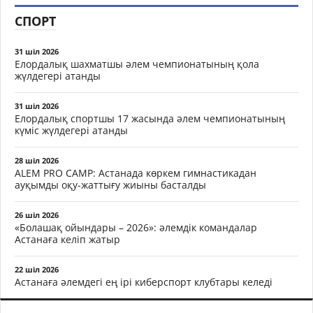
СПОРТ
31 шіл 2026
Елордалық шахматшы әлем чемпионатының қола
жүлдегері атанды
31 шіл 2026
Елордалық спортшы 17 жасында әлем чемпионатының
күміс жүлдегері атанды
28 шіл 2026
ALEM PRO CAMP: Астанада көркем гимнастикадан
ауқымды оқу-жаттығу жиыны басталды
26 шіл 2026
«Болашақ ойындары – 2026»: әлемдік командалар
Астанаға келіп жатыр
22 шіл 2026
Астанаға әлемдегі ең ірі киберспорт клубтары келеді