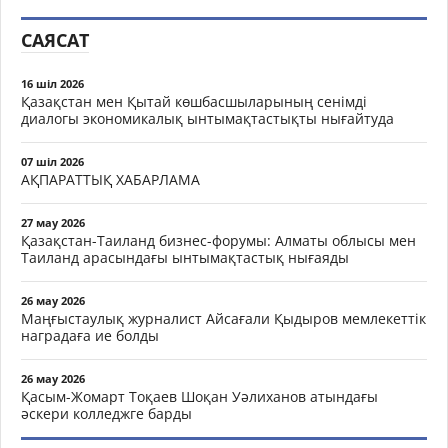
САЯСАТ
16 шіл 2026
Қазақстан мен Қытай көшбасшыларының сенімді
диалогы экономикалық ынтымақтастықты нығайтуда
07 шіл 2026
АҚПАРАТТЫҚ ХАБАРЛАМА
27 мау 2026
Қазақстан-Таиланд бизнес-форумы: Алматы облысы мен
Таиланд арасындағы ынтымақтастық нығаяды
26 мау 2026
Маңғыстаулық журналист Айсағали Қыдыров мемлекеттік
наградаға ие болды
26 мау 2026
Қасым-Жомарт Тоқаев Шоқан Уәлиханов атындағы
әскери колледжге барды