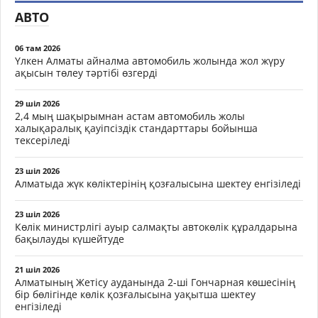
АВТО
06 там 2026
Үлкен Алматы айналма автомобиль жолында жол жүру
ақысын төлеу тәртібі өзгерді
29 шіл 2026
2,4 мың шақырымнан астам автомобиль жолы
халықаралық қауіпсіздік стандарттары бойынша
тексеріледі
23 шіл 2026
Алматыда жүк көліктерінің қозғалысына шектеу енгізіледі
23 шіл 2026
Көлік министрлігі ауыр салмақты автокөлік құралдарына
бақылауды күшейтуде
21 шіл 2026
Алматының Жетісу ауданында 2-ші Гончарная көшесінің
бір бөлігінде көлік қозғалысына уақытша шектеу
енгізіледі