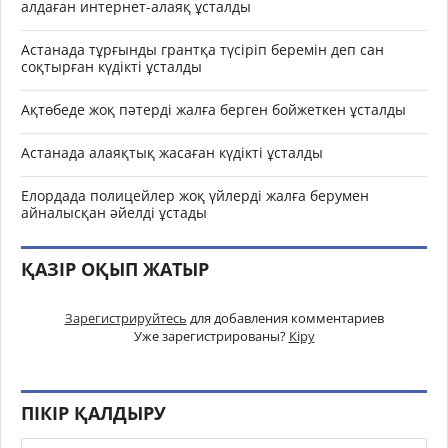
алдаған интернет-алаяқ ұсталды
Астанада тұрғынды грантқа түсіріп беремін деп сан
соқтырған күдікті ұсталды
Ақтөбеде жоқ пәтерді жалға берген бойжеткен ұсталды
Астанада алаяқтық жасаған күдікті ұсталды
Елордада полицейлер жоқ үйлерді жалға берумен
айналысқан әйелді ұстады
ҚАЗІР ОҚЫП ЖАТЫР
Зарегистрируйтесь
для добавления комментариев
Уже зарегистрированы?
Кіру
ПІКІР ҚАЛДЫРУ