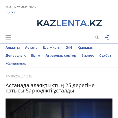
Жм, 07 тамыз 2026
Ru
Kz
Алматы
Астана
Шымкент
ЖИ
Қылмыс
Денсаулық
Білім
Аграрлық сектор
Бизнес
Cұхбат
Жұлдыздар
14-10-2025, 12:18
Астанада алаяқтықтың 25 дерегіне
қатысы бар күдікті ұсталды