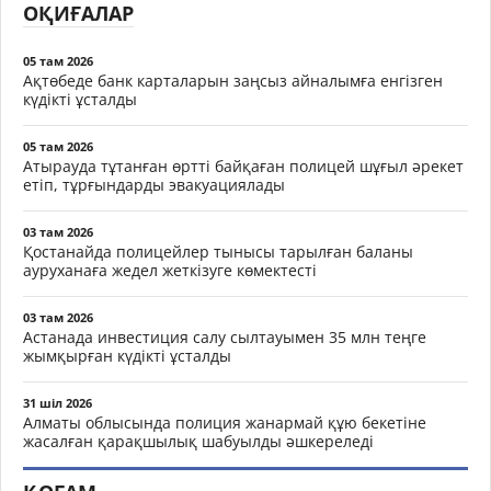
ОҚИҒАЛАР
05 там 2026
Ақтөбеде банк карталарын заңсыз айналымға енгізген
күдікті ұсталды
05 там 2026
Атырауда тұтанған өртті байқаған полицей шұғыл әрекет
етіп, тұрғындарды эвакуациялады
03 там 2026
Қостанайда полицейлер тынысы тарылған баланы
ауруханаға жедел жеткізуге көмектесті
03 там 2026
Астанада инвестиция салу сылтауымен 35 млн теңге
жымқырған күдікті ұсталды
31 шіл 2026
Алматы облысында полиция жанармай құю бекетіне
жасалған қарақшылық шабуылды әшкереледі