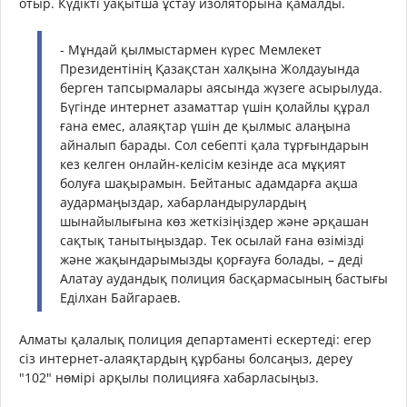
отыр. Күдікті уақытша ұстау изоляторына қамалды.
- Мұндай қылмыстармен күрес Мемлекет
Президентінің Қазақстан халқына Жолдауында
берген тапсырмалары аясында жүзеге асырылуда.
Бүгінде интернет азаматтар үшін қолайлы құрал
ғана емес, алаяқтар үшін де қылмыс алаңына
айналып барады. Сол себепті қала тұрғындарын
кез келген онлайн-келісім кезінде аса мұқият
болуға шақырамын. Бейтаныс адамдарға ақша
аудармаңыздар, хабарландырулардың
шынайылығына көз жеткізіңіздер және әрқашан
сақтық танытыңыздар. Тек осылай ғана өзімізді
және жақындарымызды қорғауға болады, – деді
Алатау аудандық полиция басқармасының бастығы
Еділхан Байгараев.
Алматы қалалық полиция департаменті ескертеді: егер
сіз интернет-алаяқтардың құрбаны болсаңыз, дереу
"102" нөмірі арқылы полицияға хабарласыңыз.