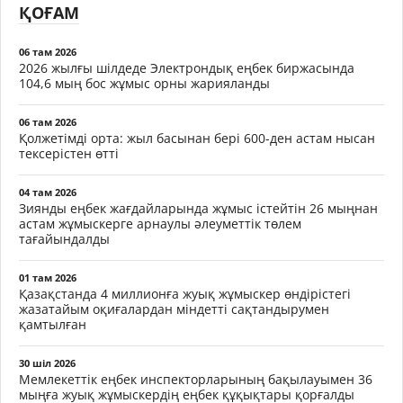
ҚОҒАМ
06 там 2026
2026 жылғы шілдеде Электрондық еңбек биржасында
104,6 мың бос жұмыс орны жарияланды
06 там 2026
Қолжетімді орта: жыл басынан бері 600-ден астам нысан
тексерістен өтті
04 там 2026
Зиянды еңбек жағдайларында жұмыс істейтін 26 мыңнан
астам жұмыскерге арнаулы әлеуметтік төлем
тағайындалды
01 там 2026
Қазақстанда 4 миллионға жуық жұмыскер өндірістегі
жазатайым оқиғалардан міндетті сақтандырумен
қамтылған
30 шіл 2026
Мемлекеттік еңбек инспекторларының бақылауымен 36
мыңға жуық жұмыскердің еңбек құқықтары қорғалды