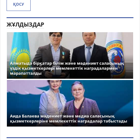
ҚОСУ
ЖҰЛДЫЗДАР
Алматыда бірқатар білім және мәдениет саласының
үздік қызметкерлері мемлекеттік наградалармен
марапатталды
Аида Балаева мәдениет және медиа саласының
қызметкерлеріне мемлекеттік наградалар табыстады