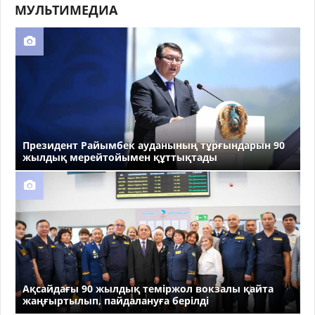
МУЛЬТИМЕДИА
Президент Райымбек ауданының тұрғындарын 90
жылдық мерейтойымен құттықтады
Ақсайдағы 90 жылдық теміржол вокзалы қайта
жаңғыртылып, пайдалануға берілді