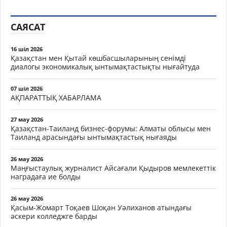
САЯСАТ
16 шіл 2026
Қазақстан мен Қытай көшбасшыларының сенімді
диалогы экономикалық ынтымақтастықты нығайтуда
07 шіл 2026
АҚПАРАТТЫҚ ХАБАРЛАМА
27 мау 2026
Қазақстан-Таиланд бизнес-форумы: Алматы облысы мен
Таиланд арасындағы ынтымақтастық нығаяды
26 мау 2026
Маңғыстаулық журналист Айсағали Қыдыров мемлекеттік
наградаға ие болды
26 мау 2026
Қасым-Жомарт Тоқаев Шоқан Уәлиханов атындағы
әскери колледжге барды