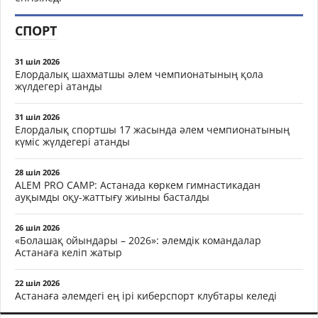
СПОРТ
31 шіл 2026
Елордалық шахматшы әлем чемпионатының қола
жүлдегері атанды
31 шіл 2026
Елордалық спортшы 17 жасында әлем чемпионатының
күміс жүлдегері атанды
28 шіл 2026
ALEM PRO CAMP: Астанада көркем гимнастикадан
ауқымды оқу-жаттығу жиыны басталды
26 шіл 2026
«Болашақ ойындары – 2026»: әлемдік командалар
Астанаға келіп жатыр
22 шіл 2026
Астанаға әлемдегі ең ірі киберспорт клубтары келеді