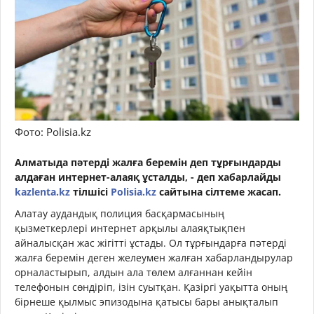
Фото: Polisia.kz
Алматыда пәтерді жалға беремін деп тұрғындарды
алдаған интернет-алаяқ ұсталды, - деп хабарлайды
kazlenta.kz
тілшісі
Polisia.kz
сайтына сілтеме жасап.
Алатау аудандық полиция басқармасының
қызметкерлері интернет арқылы алаяқтықпен
айналысқан жас жігітті ұстады. Ол тұрғындарға пәтерді
жалға беремін деген желеумен жалған хабарландырулар
орналастырып, алдын ала төлем алғаннан кейін
телефонын сөндіріп, ізін суытқан. Қазіргі уақытта оның
бірнеше қылмыс эпизодына қатысы бары анықталып