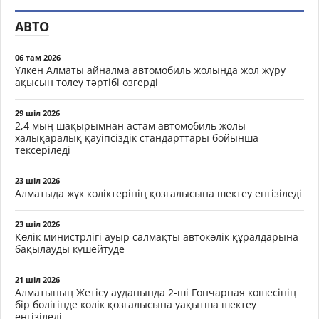
АВТО
06 там 2026
Үлкен Алматы айналма автомобиль жолында жол жүру
ақысын төлеу тәртібі өзгерді
29 шіл 2026
2,4 мың шақырымнан астам автомобиль жолы
халықаралық қауіпсіздік стандарттары бойынша
тексеріледі
23 шіл 2026
Алматыда жүк көліктерінің қозғалысына шектеу енгізіледі
23 шіл 2026
Көлік министрлігі ауыр салмақты автокөлік құралдарына
бақылауды күшейтуде
21 шіл 2026
Алматының Жетісу ауданында 2-ші Гончарная көшесінің
бір бөлігінде көлік қозғалысына уақытша шектеу
енгізіледі