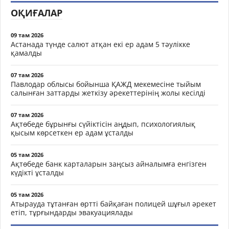
ОҚИҒАЛАР
09 там 2026
Астанада түнде салют атқан екі ер адам 5 тәулікке
қамалды
07 там 2026
Павлодар облысы бойынша ҚАЖД мекемесіне тыйым
салынған заттарды жеткізу әрекеттерінің жолы кесілді
07 там 2026
Ақтөбеде бұрынғы сүйіктісін аңдып, психологиялық
қысым көрсеткен ер адам ұсталды
05 там 2026
Ақтөбеде банк карталарын заңсыз айналымға енгізген
күдікті ұсталды
05 там 2026
Атырауда тұтанған өртті байқаған полицей шұғыл әрекет
етіп, тұрғындарды эвакуациялады