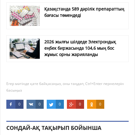
Қазақстанда 589 дәрілік препараттың
бағасы төмендеді
2026 жылғы шілдеде Электрондық
еңбек биржасында 104,6 мың бос
жұмыс орны жарияланды
Егер мәтінде қате байқасаңыз, оны таңдап, Ctrl+Enter пернелерін
басыңыз
0
0
0
0
0
СОНДАЙ-АҚ ТАҚЫРЫП БОЙЫНША