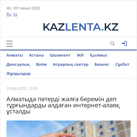
Жс, 09 тамыз 2026
Ru
Kz
Алматы
Астана
Шымкент
ЖИ
Қылмыс
Денсаулық
Білім
Аграрлық сектор
Бизнес
Cұхбат
Жұлдыздар
10-09-2025, 12:05
Алматыда пәтерді жалға беремін деп
тұрғындарды алдаған интернет-алаяқ
ұсталды