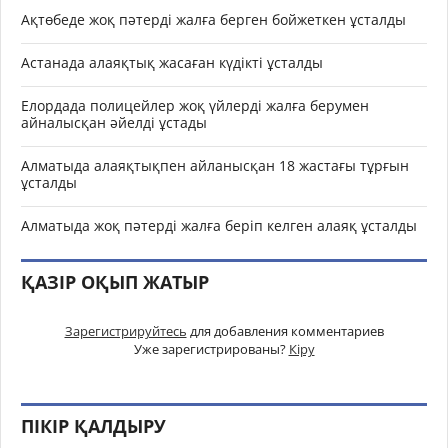
Ақтөбеде жоқ пәтерді жалға берген бойжеткен ұсталды
Астанада алаяқтық жасаған күдікті ұсталды
Елордада полицейлер жоқ үйлерді жалға берумен
айналысқан әйелді ұстады
Алматыда алаяқтықпен айланысқан 18 жастағы тұрғын
ұсталды
Алматыда жоқ пәтерді жалға беріп келген алаяқ ұсталды
ҚАЗІР ОҚЫП ЖАТЫР
Зарегистрируйтесь
для добавления комментариев
Уже зарегистрированы?
Кіру
ПІКІР ҚАЛДЫРУ