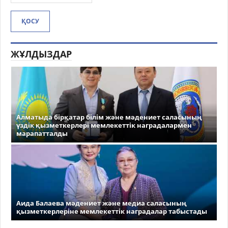
ҚОСУ
ЖҰЛДЫЗДАР
Алматыда бірқатар білім және мәдениет саласының
үздік қызметкерлері мемлекеттік наградалармен
марапатталды
Аида Балаева мәдениет және медиа саласының
қызметкерлеріне мемлекеттік наградалар табыстады