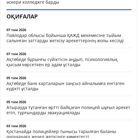
әскери колледжге барды
ОҚИҒАЛАР
07 там 2026
Павлодар облысы бойынша ҚАЖД мекемесіне тыйым
салынған заттарды жеткізу әрекеттерінің жолы кесілді
07 там 2026
Ақтөбеде бұрынғы сүйіктісін аңдып, психологиялық
қысым көрсеткен ер адам ұсталды
05 там 2026
Ақтөбеде банк карталарын заңсыз айналымға енгізген
күдікті ұсталды
05 там 2026
Атырауда тұтанған өртті байқаған полицей шұғыл әрекет
етіп, тұрғындарды эвакуациялады
03 там 2026
Қостанайда полицейлер тынысы тарылған баланы
ауруханаға жедел жеткізуге көмектесті