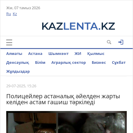
Жм, 07 тамыз 2026
Ru
Kz
Алматы
Астана
Шымкент
ЖИ
Қылмыс
Денсаулық
Білім
Аграрлық сектор
Бизнес
Cұхбат
Жұлдыздар
29-07-2025, 15:26
Полицейлер астаналық әйелден жарты
келіден астам гашиш тәркіледі