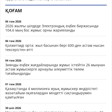
ҚОҒАМ
06 там 2026
2026 жылғы шілдеде Электрондық еңбек биржасында
104,6 мың бос жұмыс орны жарияланды
06 там 2026
Қолжетімді орта: жыл басынан бері 600-ден астам нысан
тексерістен өтті
04 там 2026
Зиянды еңбек жағдайларында жұмыс істейтін 26 мыңнан
астам жұмыскерге арнаулы әлеуметтік төлем
тағайындалды
01 там 2026
Қазақстанда 4 миллионға жуық жұмыскер өндірістегі
жазатайым оқиғалардан міндетті сақтандырумен
қамтылған
30 шіл 2026