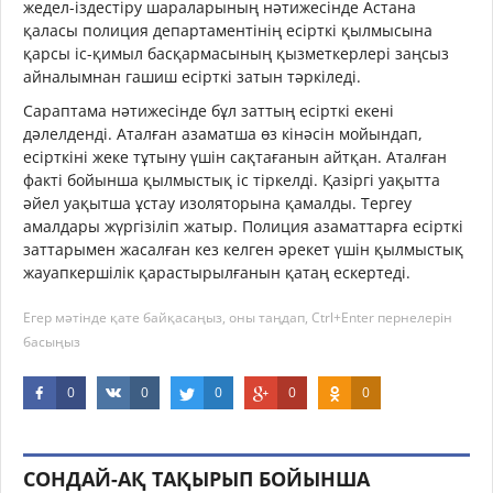
жедел-іздестіру шараларының нәтижесінде Астана
қаласы полиция департаментінің есірткі қылмысына
қарсы іс-қимыл басқармасының қызметкерлері заңсыз
айналымнан гашиш есірткі затын тәркіледі.
Сараптама нәтижесінде бұл заттың есірткі екені
дәлелденді. Аталған азаматша өз кінәсін мойындап,
есірткіні жеке тұтыну үшін сақтағанын айтқан. Аталған
факті бойынша қылмыстық іс тіркелді. Қазіргі уақытта
әйел уақытша ұстау изоляторына қамалды. Тергеу
амалдары жүргізіліп жатыр. Полиция азаматтарға есірткі
заттарымен жасалған кез келген әрекет үшін қылмыстық
жауапкершілік қарастырылғанын қатаң ескертеді.
Егер мәтінде қате байқасаңыз, оны таңдап, Ctrl+Enter пернелерін
басыңыз
0
0
0
0
0
СОНДАЙ-АҚ ТАҚЫРЫП БОЙЫНША