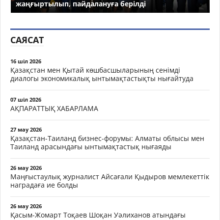
жаңғыртылып, пайдалануға берілді
САЯСАТ
16 шіл 2026
Қазақстан мен Қытай көшбасшыларының сенімді
диалогы экономикалық ынтымақтастықты нығайтуда
07 шіл 2026
АҚПАРАТТЫҚ ХАБАРЛАМА
27 мау 2026
Қазақстан-Таиланд бизнес-форумы: Алматы облысы мен
Таиланд арасындағы ынтымақтастық нығаяды
26 мау 2026
Маңғыстаулық журналист Айсағали Қыдыров мемлекеттік
наградаға ие болды
26 мау 2026
Қасым-Жомарт Тоқаев Шоқан Уәлиханов атындағы