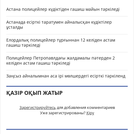
Астана полицейлер күдіктіден гашиш майын тәркіледі
Астанада есірткі таратумен айналысқан күдіктілер
ұсталды
Елордалық полицейлер тұрғыннан 12 келіден астам
гашиш тәркіледі
Полицейлер Петропавлдағы жалдамалы пәтерден 2
келіден астам гашиш тәркіледі
Заңсыз айналымнан аса ірі мөлшердегі есірткі тәркіленд
ҚАЗІР ОҚЫП ЖАТЫР
Зарегистрируйтесь
для добавления комментариев
Уже зарегистрированы?
Кіру