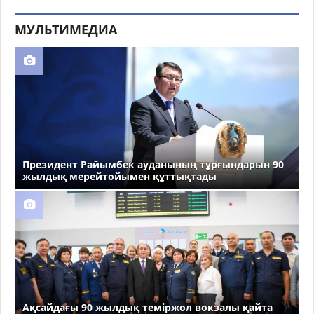
МУЛЬТИМЕДИА
Президент Райымбек ауданының тұрғындарын 90
жылдық мерейтойымен құттықтады
Ақсайдағы 90 жылдық теміржол вокзалы қайта