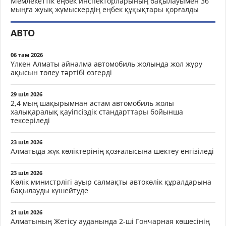
Мемлекеттік еңбек инспекторларының бақылауымен 36
мыңға жуық жұмыскердің еңбек құқықтары қорғалды
АВТО
06 там 2026
Үлкен Алматы айналма автомобиль жолында жол жүру
ақысын төлеу тәртібі өзгерді
29 шіл 2026
2,4 мың шақырымнан астам автомобиль жолы
халықаралық қауіпсіздік стандарттары бойынша
тексеріледі
23 шіл 2026
Алматыда жүк көліктерінің қозғалысына шектеу енгізіледі
23 шіл 2026
Көлік министрлігі ауыр салмақты автокөлік құралдарына
бақылауды күшейтуде
21 шіл 2026
Алматының Жетісу ауданында 2-ші Гончарная көшесінің