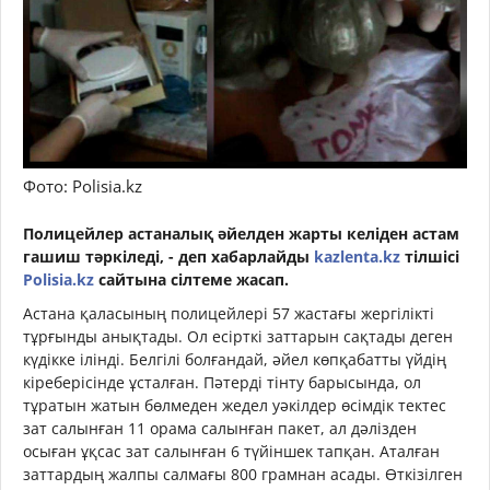
Фото: Polisia.kz
Полицейлер астаналық әйелден жарты келіден астам
гашиш тәркіледі, - деп хабарлайды
kazlenta.kz
тілшісі
Polisia.kz
сайтына сілтеме жасап.
Астана қаласының полицейлері 57 жастағы жергілікті
тұрғынды анықтады. Ол есірткі заттарын сақтады деген
күдікке ілінді. Белгілі болғандай, әйел көпқабатты үйдің
кіреберісінде ұсталған. Пәтерді тінту барысында, ол
тұратын жатын бөлмеден жедел уәкілдер өсімдік тектес
зат салынған 11 орама салынған пакет, ал дәлізден
осыған ұқсас зат салынған 6 түйіншек тапқан. Аталған
заттардың жалпы салмағы 800 грамнан асады. Өткізілген