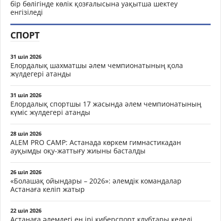
бір бөлігінде көлік қозғалысына уақытша шектеу
енгізіледі
СПОРТ
31 шіл 2026
Елордалық шахматшы әлем чемпионатының қола
жүлдегері атанды
31 шіл 2026
Елордалық спортшы 17 жасында әлем чемпионатының
күміс жүлдегері атанды
28 шіл 2026
ALEM PRO CAMP: Астанада көркем гимнастикадан
ауқымды оқу-жаттығу жиыны басталды
26 шіл 2026
«Болашақ ойындары – 2026»: әлемдік командалар
Астанаға келіп жатыр
22 шіл 2026
Астанаға әлемдегі ең ірі киберспорт клубтары келеді