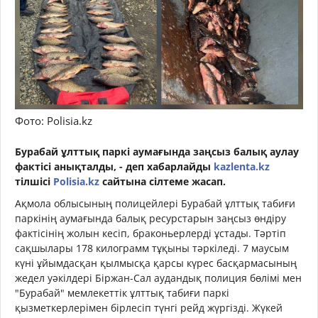
Фото: Polisia.kz
Бурабай ұлттық паркі аумағында заңсыз балық аулау
фактісі анықталды, - деп хабарлайды
kazlenta.kz
тілшісі
Polisia.kz
сайтына сілтеме жасап.
Ақмола облысының полицейлері Бурабай ұлттық табиғи
паркінің аумағында балық ресурстарын заңсыз өндіру
фактісінің жолын кесіп, браконьерлерді ұстады. Тәртіп
сақшылары 178 килограмм тұқыны тәркіледі. 7 маусым
күні ұйымдасқан қылмысқа қарсы күрес басқармасының
жедел уәкілдері Біржан-Сал аудандық полиция бөлімі мен
"Бурабай" мемлекеттік ұлттық табиғи паркі
қызметкерлерімен бірлесіп түнгі рейд жүргізді. Жүкей