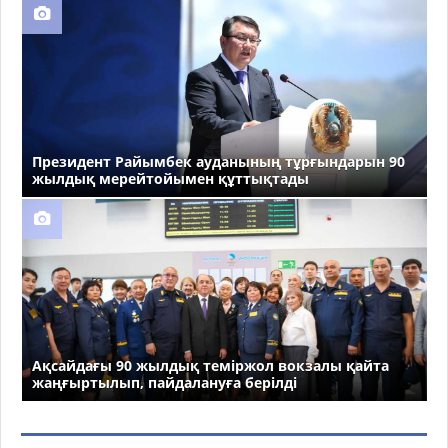
Президент Райымбек ауданының тұрғындарын 90
жылдық мерейтойымен құттықтады
Ақсайдағы 90 жылдық теміржол вокзалы қайта
жаңғыртылып, пайдалануға берілді