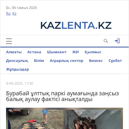
Бс, 06 тамыз 2026
Ru
Kz
Алматы
Астана
Шымкент
ЖИ
Қылмыс
Денсаулық
Білім
Аграрлық сектор
Бизнес
Cұхбат
Жұлдыздар
9-06-2025, 17:30
Бурабай ұлттық паркі аумағында заңсыз
балық аулау фактісі анықталды