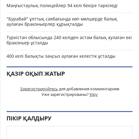
Маңғыстаулық полицейлер 94 келі бекіре тәркіледі
"Бурабай" ұлттық саябағында көп мөлшерде балық
аулаған браконьерлер құрықталды
Түркістан облысында 240 келіден астам балық аулаған екі
браконьер ұсталды
400 келі балықты заңсыз аулаған келестік ұсталды
ҚАЗІР ОҚЫП ЖАТЫР
Зарегистрируйтесь
для добавления комментариев
Уже зарегистрированы?
Кіру
ПІКІР ҚАЛДЫРУ