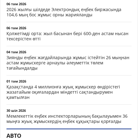
06 там 2026
2026 жылғы шілдеде Электрондық еңбек биржасында
104,6 мың бос жұмыс орны жарияланды
06 там 2026
Қолжетімді орта: жыл басынан бері 600-ден астам нысан
тексерістен өтті
04 там 2026
Зиянды еңбек жағдайларында жұмыс істейтін 26 мыңнан
астам жұмыскерге арнаулы әлеуметтік төлем
тағайындалды
01 там 2026
Қазақстанда 4 миллионға жуық жұмыскер өндірістегі
жазатайым оқиғалардан міндетті сақтандырумен
қамтылған
30 шіл 2026
Мемлекеттік еңбек инспекторларының бақылауымен 36
мыңға жуық жұмыскердің еңбек құқықтары қорғалды
АВТО