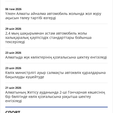
06 там 2026
Үлкен Алматы айналма автомобиль жолында жол жүру
ақысын төлеу тәртібі өзгерді
29 шіл 2026
2,4 мың шақырымнан астам автомобиль жолы
халықаралық қауіпсіздік стандарттары бойынша
тексеріледі
23 шіл 2026
Алматыда жүк көліктерінің қозғалысына шектеу енгізіледі
23 шіл 2026
Көлік министрлігі ауыр салмақты автокөлік құралдарына
бақылауды күшейтуде
21 шіл 2026
Алматының Жетісу ауданында 2-ші Гончарная көшесінің
бір бөлігінде көлік қозғалысына уақытша шектеу
енгізіледі
СПОРТ