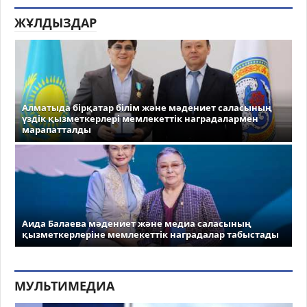
ЖҰЛДЫЗДАР
Алматыда бірқатар білім және мәдениет саласының
үздік қызметкерлері мемлекеттік наградалармен
марапатталды
Аида Балаева мәдениет және медиа саласының
қызметкерлеріне мемлекеттік наградалар табыстады
МУЛЬТИМЕДИА