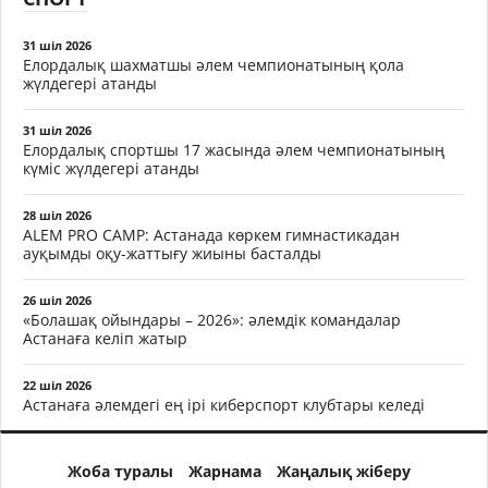
31 шіл 2026
Елордалық шахматшы әлем чемпионатының қола
жүлдегері атанды
31 шіл 2026
Елордалық спортшы 17 жасында әлем чемпионатының
күміс жүлдегері атанды
28 шіл 2026
ALEM PRO CAMP: Астанада көркем гимнастикадан
ауқымды оқу-жаттығу жиыны басталды
26 шіл 2026
«Болашақ ойындары – 2026»: әлемдік командалар
Астанаға келіп жатыр
22 шіл 2026
Астанаға әлемдегі ең ірі киберспорт клубтары келеді
Жоба туралы
Жарнама
Жаңалық жіберу