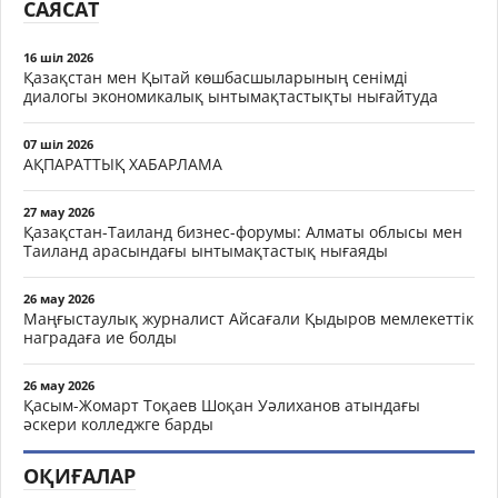
САЯСАТ
16 шіл 2026
Қазақстан мен Қытай көшбасшыларының сенімді
диалогы экономикалық ынтымақтастықты нығайтуда
07 шіл 2026
АҚПАРАТТЫҚ ХАБАРЛАМА
27 мау 2026
Қазақстан-Таиланд бизнес-форумы: Алматы облысы мен
Таиланд арасындағы ынтымақтастық нығаяды
26 мау 2026
Маңғыстаулық журналист Айсағали Қыдыров мемлекеттік
наградаға ие болды
26 мау 2026
Қасым-Жомарт Тоқаев Шоқан Уәлиханов атындағы
әскери колледжге барды
ОҚИҒАЛАР