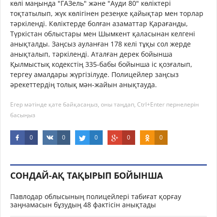
көлі маңында "ГАЗель" және "Ауди 80" көліктері
тоқтатылып, жүк көлігінен резеңке қайықтар мен торлар
тәркіленді. Көліктерде болған азаматтар Қарағанды,
Түркістан облыстары мен Шымкент қаласынан келгені
анықталды. Заңсыз ауланған 178 келі тұқы сол жерде
анықталып, тәркіленді. Аталған дерек бойынша
Қылмыстық кодекстің 335-бабы бойынша іс қозғалып,
тергеу амалдары жүргізілуде. Полицейлер заңсыз
әрекеттердің толық мән-жайын анықтауда.
Егер мәтінде қате байқасаңыз, оны таңдап, Ctrl+Enter пернелерін
басыңыз
0
0
0
0
0
СОНДАЙ-АҚ ТАҚЫРЫП БОЙЫНША
Павлодар облысының полицейлері табиғат қорғау
заңнамасын бұзудың 48 фактісін анықтады