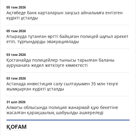
05 там 2026
Ақтөбеде банк карталарын заңсыз айналымға енгізген
күдікті ұсталды
05 там 2026
Атырауда тұтанған өртті байқаған полицей шұғыл әрекет
етіп, тұрғындарды эвакуациялады
03 там 2026
Қостанайда полицейлер тынысы тарылған баланы
ауруханаға жедел жеткізуге көмектесті
03 там 2026
Астанада инвестиция салу сылтауымен 35 млн теңге
жымқырған күдікті ұсталды
31 шіл 2026
Алматы облысында полиция жанармай құю бекетіне
жасалған қарақшылық шабуылды әшкереледі
ҚОҒАМ