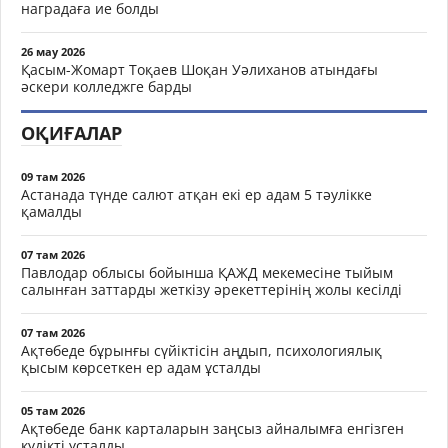
наградаға ие болды
26 мау 2026
Қасым-Жомарт Тоқаев Шоқан Уәлиханов атындағы
әскери колледжге барды
ОҚИҒАЛАР
09 там 2026
Астанада түнде салют атқан екі ер адам 5 тәулікке
қамалды
07 там 2026
Павлодар облысы бойынша ҚАЖД мекемесіне тыйым
салынған заттарды жеткізу әрекеттерінің жолы кесілді
07 там 2026
Ақтөбеде бұрынғы сүйіктісін аңдып, психологиялық
қысым көрсеткен ер адам ұсталды
05 там 2026
Ақтөбеде банк карталарын заңсыз айналымға енгізген
күдікті ұсталды