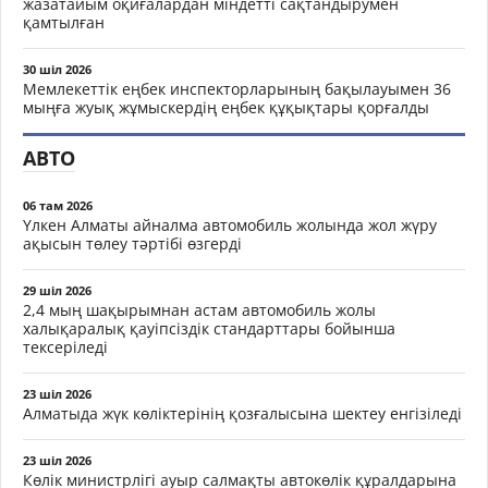
жазатайым оқиғалардан міндетті сақтандырумен
қамтылған
30 шіл 2026
Мемлекеттік еңбек инспекторларының бақылауымен 36
мыңға жуық жұмыскердің еңбек құқықтары қорғалды
АВТО
06 там 2026
Үлкен Алматы айналма автомобиль жолында жол жүру
ақысын төлеу тәртібі өзгерді
29 шіл 2026
2,4 мың шақырымнан астам автомобиль жолы
халықаралық қауіпсіздік стандарттары бойынша
тексеріледі
23 шіл 2026
Алматыда жүк көліктерінің қозғалысына шектеу енгізіледі
23 шіл 2026
Көлік министрлігі ауыр салмақты автокөлік құралдарына