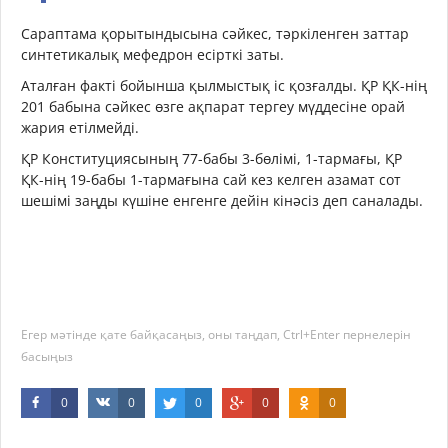
Сараптама қорытындысына сәйкес, тәркіленген заттар
синтетикалық мефедрон есірткі заты.
Аталған факті бойынша қылмыстық іс қозғалды.
ҚР ҚК-нің
201 бабына сәйкес өзге ақпарат тергеу мүддесіне орай
жария етілмейді.
ҚР Конституциясының 77-бабы 3-бөлімі, 1-тармағы, ҚР
ҚК-нің 19-бабы 1-тармағына сай кез келген азамат сот
шешімі заңды күшіне енгенге дейін кінәсіз деп саналады.
Егер мәтінде қате байқасаңыз, оны таңдап, Ctrl+Enter пернелерін
басыңыз
0
0
0
0
0