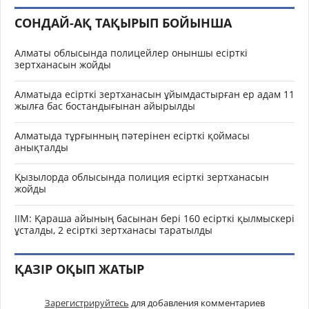
СОНДАЙ-АҚ ТАҚЫРЫП БОЙЫНША
Алматы облысында полицейлер оныншы есірткі
зертханасын жойды
Алматыда есірткі зертханасын ұйымдастырған ер адам 11
жылға бас бостандығынан айырылды
Алматыда тұрғынның пәтерінен есірткі қоймасы
анықталды
Қызылорда облысында полиция есірткі зертханасын
жойды
ІІМ: Қараша айының басынан бері 160 есірткі қылмыскері
ұсталды, 2 есірткі зертханасы таратылды
ҚАЗІР ОҚЫП ЖАТЫР
Зарегистрируйтесь
для добавления комментариев