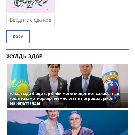
ҚОСУ
ЖҰЛДЫЗДАР
Алматыда бірқатар білім және мәдениет саласының
үздік қызметкерлері мемлекеттік наградалармен
марапатталды