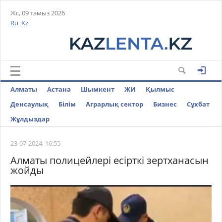
Жс, 09 тамыз 2026
Ru
Kz
Алматы
Астана
Шымкент
ЖИ
Қылмыс
Денсаулық
Білім
Аграрлық сектор
Бизнес
Cұхбат
Жұлдыздар
23-07-2024, 16:55
Алматы полицейлері есірткі зертханасын
жойды