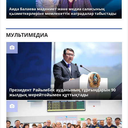
Аида Балаева мәдениет және медиа саласының
қызметкерлеріне мемлекеттік наградалар табыстады
МУЛЬТИМЕДИА
Президент Райымбек ауданының тұрғындарын 90
жылдық мерейтойымен құттықтады