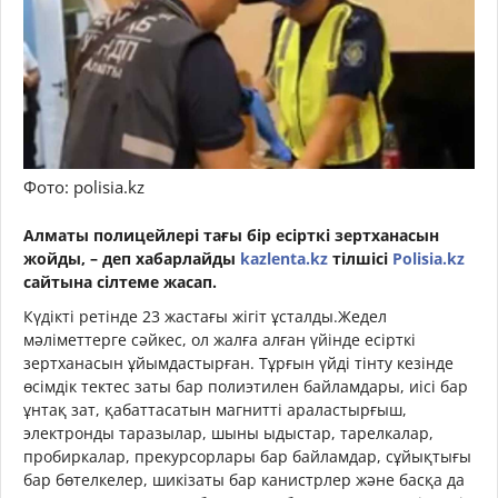
Фото: polisia.kz
Алматы полицейлері тағы бір есірткі зертханасын
жойды, – деп хабарлайды
kazlenta.kz
тілшісі
Polisia.kz
сайтына сілтеме жасап.
Күдікті ретінде 23 жастағы жігіт ұсталды.
Жедел
мәліметтерге сәйкес, ол жалға алған үйінде есірткі
зертханасын ұйымдастырған. Тұрғын үйді тінту кезінде
өсімдік тектес заты бар полиэтилен байламдары, иісі бар
ұнтақ зат, қабаттасатын магнитті араластырғыш,
электронды таразылар, шыны ыдыстар, тарелкалар,
пробиркалар, прекурсорлары бар байламдар, сұйықтығы
бар бөтелкелер, шикізаты бар канистрлер және басқа да