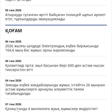
05 там 2026
Атырауда тұтанған өртті байқаған полицей шұғыл әрекет
етіп, тұрғындарды эвакуациялады
ҚОҒАМ
06 там 2026
2026 жылғы шілдеде Электрондық еңбек биржасында
104,6 мың бос жұмыс орны жарияланды
06 там 2026
Қолжетімді орта: жыл басынан бері 600-ден астам нысан
тексерістен өтті
04 там 2026
Зиянды еңбек жағдайларында жұмыс істейтін 26 мыңнан
астам жұмыскерге арнаулы әлеуметтік төлем
тағайындалды
01 там 2026
Қазақстанда 4 миллионға жуық жұмыскер өндірістегі