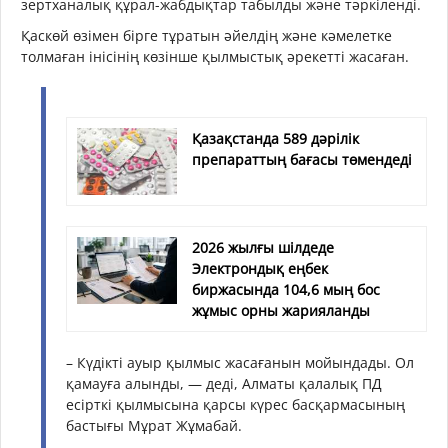
зертханалық құрал-жабдықтар табылды және тәркіленді.
Қаскөй өзімен бірге тұратын әйелдің және кәмелетке
толмаған інісінің көзінше қылмыстық әрекетті жасаған.
Қазақстанда 589 дәрілік
препараттың бағасы төмендеді
2026 жылғы шілдеде
Электрондық еңбек
биржасында 104,6 мың бос
жұмыс орны жарияланды
– Күдікті ауыр қылмыс жасағанын мойындады. Ол
қамауға алынды, — деді, Алматы қалалық ПД
есірткі қылмысына қарсы күрес басқармасының
бастығы Мұрат Жұмабай.