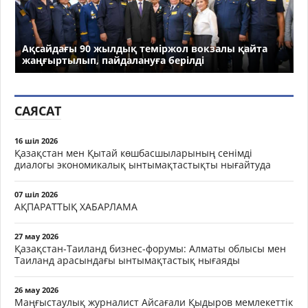
Ақсайдағы 90 жылдық теміржол вокзалы қайта
жаңғыртылып, пайдалануға берілді
САЯСАТ
16 шіл 2026
Қазақстан мен Қытай көшбасшыларының сенімді
диалогы экономикалық ынтымақтастықты нығайтуда
07 шіл 2026
АҚПАРАТТЫҚ ХАБАРЛАМА
27 мау 2026
Қазақстан-Таиланд бизнес-форумы: Алматы облысы мен
Таиланд арасындағы ынтымақтастық нығаяды
26 мау 2026
Маңғыстаулық журналист Айсағали Қыдыров мемлекеттік