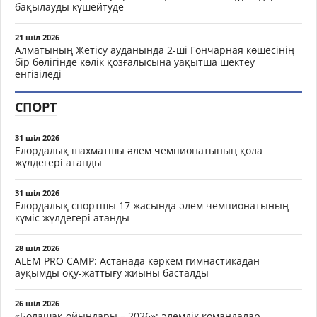
бақылауды күшейтуде
21 шіл 2026
Алматының Жетісу ауданында 2-ші Гончарная көшесінің
бір бөлігінде көлік қозғалысына уақытша шектеу
енгізіледі
СПОРТ
31 шіл 2026
Елордалық шахматшы әлем чемпионатының қола
жүлдегері атанды
31 шіл 2026
Елордалық спортшы 17 жасында әлем чемпионатының
күміс жүлдегері атанды
28 шіл 2026
ALEM PRO CAMP: Астанада көркем гимнастикадан
ауқымды оқу-жаттығу жиыны басталды
26 шіл 2026
«Болашақ ойындары – 2026»: әлемдік командалар