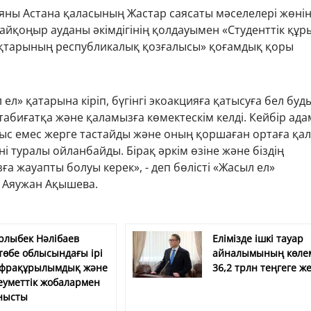
яны Астана қаласының Жастар саясаты мәселелері жөнін
айқоңыр ауданы әкімдігінің қолдауымен «Студенттік құр
қтарының республикалық қозғалысы» қоғамдық қоры
ел» қатарына кіріп, бүгінгі экоакцияға қатысуға бел буд
табиғатқа және қаламызға көмектескім келді. Кейбір ад
ыс емес жерге тастайды және оның қоршаған ортаға қа
іні туралы ойланбайды. Бірақ әркім өзіне және біздің
а жауапты болуы керек», - деп бөлісті «Жасыл ел»
 Аяужан Ақышева.
рлыбек Нәлібаев
Елімізде ішкі тауар
төбе облысындағы ірі
айналымының көле
фрақұрылымдық және
36,2 трлн теңгеге же
еуметтік жобалармен
нысты