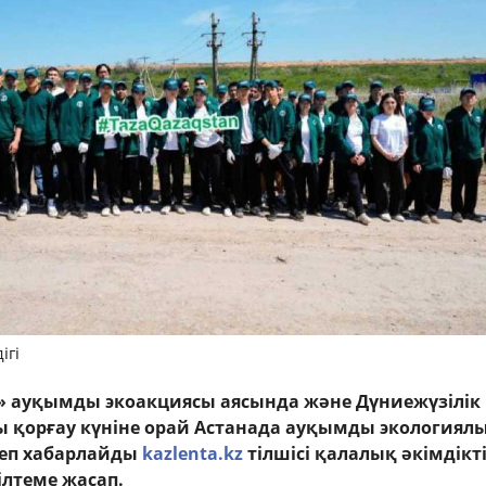
ігі
» ауқымды экоакциясы аясында және Дүниежүзілік
 қорғау күніне орай Астанада ауқымды экологиялық
 деп хабарлайды
kazlenta.kz
тілшісі қалалық әкімдікт
ілтеме жасап.