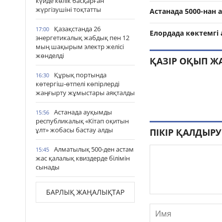
күйде көлік басқарған
жүргізушіні тоқтатты
Астанада 5000-нан
Қазақстанда 26
17:00
Елордада көктемгі
энергетикалық жабдық пен 12
мың шақырым электр желісі
жөнделді
ҚАЗІР ОҚЫП Ж
Құрық портында
16:30
көтергіш-өтпелі көпірлерді
жаңғырту жұмыстары аяқталды
Астанада ауқымды
15:56
республикалық «Кітап оқитын
ұлт» жобасы бастау алды
ПІКІР ҚАЛДЫРУ
Алматылық 500-ден астам
15:45
жас қалалық квиздерде білімін
сынады
БАРЛЫҚ ЖАҢАЛЫҚТАР