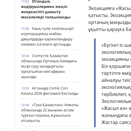
Отандық
17:02
өндірушілермен жеңіл
Экоакцияға «Жасы
өнеркәсіпті дамыту
қатысты. Экоакци
мәселелері талқыланды
ортаның маңызды 
Азық-түлік келісімшарт
ұқыпты қарауға ба
15:30
корпорациясы майлы
дақылдарды қаржыландыру
көлемін 2,6 есеге арттырды
«Бүгінгі іс-ш
экологиялық
Солтүстік Қазақстан
14:34
экоакцияны 
облысында Орталық Азиядағы
Біз қоршаға
ең ірі сауу қондырғысы
орнатылған мегаферма
тәртіпте өмі
ашылды
айналуы тиі
экологиялық
Астанада Comic Con
13:53
Astana 2026 фестивалі басталды
тәрбиелеп, қ
Экологиялық 
«Таза Қазақстан»: Алматы
12:58
«Жасыл ел» 
облысында 22 мыңнан астам
жанындағы а
тұрғын тазалық жұмысына
атсалысты
Жастар саяс