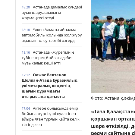
Астанада демалыс күндері
18:20
ауыл шаруашылығы
жәрмеңкесі өтеді
Үлкен Алматы айналма
18:18
автомобиль жолында жол жүру
ақысын төлеу тәртібі өзгерді
Астанада «Жүрегімнің
18:16
түбіне терең бойла» әдеби-
музыкалық кеші өтті
Олжас Бектенов
17:12
Шолпан-Атада Еуразиялық
үкіметаралық кеңестің
шағын құрамдағы
отырысына қатысты
Фото: Астана қ.әкімд
Ақтөбе облысында өмір
17:04
«Таза Қазақстан
бойына жүргізуші куәлігінен
қоршаған ортаны
айырылған тұрғын қайта көлік
тізгіндеген
шара өткізілді,
ресми сайтына с