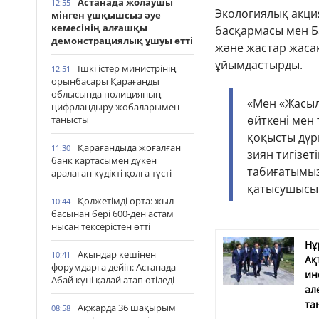
Астанада жолаушы
12:55
Экологиялық акци
мінген ұшқышсыз әуе
кемесінің алғашқы
басқармасы мен Б
демонстрациялық ұшуы өтті
және жастар жаса
ұйымдастырды.
Ішкі істер министрінің
12:51
орынбасары Қарағанды
облысында полицияның
«Мен «Жасыл 
цифрландыру жобаларымен
өйткені мен 
танысты
қоқысты дұр
Қарағандыда жоғалған
11:30
зиян тигізет
банк картасымен дүкен
табиғатымызғ
аралаған күдікті қолға түсті
қатысушысы
Қолжетімді орта: жыл
10:44
басынан бері 600-ден астам
нысан тексерістен өтті
Нұ
Ақындар кешінен
10:41
Ақ
форумдарға дейін: Астанада
ин
Абай күні қалай атап өтіледі
әл
та
Ақжарда 36 шақырым
08:58