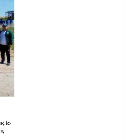
 іс-
ің