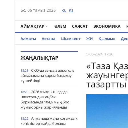
Бс, 06 тамыз 2026
Ru
Kz
АЙМАҚТАР
ӘЛЕМ
САЯСАТ
ЭКОНОМИКА
Алматы
Астана
Шымкент
ЖИ
Қылмыс
Де
5-06-2024, 17:26
ЖАҢАЛЫҚТАР
«Таза Қа
СҚО-да заңсыз алкоголь
18:28
жауынгер
айналымына қарсы бақылау
тазартты
күшейтілді
2026 жылғы шілдеде
18:26
Электрондық еңбек
биржасында 104,6 мың бос
жұмыс орны жарияланды
Алматыда жаңа қоғамдық
18:22
кеңістіктер пайда болады