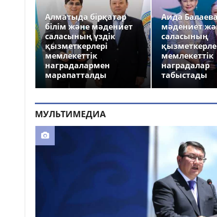
Алматыда бірқатар
Аида Балаев
білім және мәдениет
мәдениет жә
саласының үздік
саласының
қызметкерлері
қызметкерле
мемлекеттік
мемлекеттік
наградалармен
наградалар
марапатталды
табыстады
МУЛЬТИМЕДИА