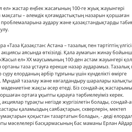
л ел» жастар еңбек жасағының 100-ге жуық жауынгері
я мақсаты – әлемдік қоғамдастықтың назарын қоршаған
проблемаларына аудару және қазақстандықтарды таби
улу.
ара «Таза Қазақстан: Астана – тазалық пен тәртіптің үлгісі
 акциясы аясында өткізілді. Қала аумағын жинау бойынш
«Жасыл ел» ХХ маусымының 100-ден астам жауынгері қол
н ортаны таза ұстауға ерекше назар аударамыз. Тазалық
р сүру елорданың әрбір тұрғыны үшін күнделікті өмірге
с. Мұндай тазалау және көгалдандыру шаралары халықт
 мәдениетіне жақсы әсер етеді. Біз сондай-ақ жастарым
оршаған ортаға ұқыпты қарауға тәрбиелеуіміз керек.
акциялар тұрақты негізде жүргізілетін болады, сондай-а
жастары қаламыздың саябақтарын, скверлерін, мектеп
умақтарын қоқыстан тазартатын болады», - деді елорда
аты мәселелері басқармасының бас маманы Ерлан Айдар