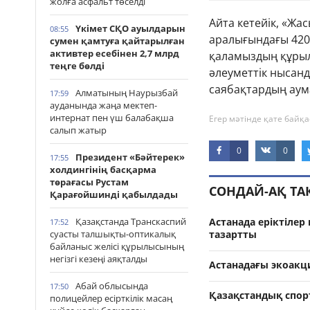
жолға асфальт төселді
Айта кетейік, «Жа
Үкімет СҚО ауылдарын
08:55
аралығындағы 420
сумен қамтуға қайтарылған
активтер есебінен 2,7 млрд
қаламыздың құрыл
теңге бөлді
әлеуметтік нысанд
саябақтардың аума
Алматының Наурызбай
17:59
ауданында жаңа мектеп-
интернат пен үш балабақша
Егер мәтінде қате байқа
салып жатыр
0
0
Президент «Бәйтерек»
17:55
холдингінің басқарма
төрағасы Рустам
СОНДАЙ-АҚ Т
Қарағойшинді қабылдады
Астанада еріктілер
Қазақстанда Транскаспий
17:52
тазартты
суасты талшықты-оптикалық
байланыс желісі құрылысының
негізгі кезеңі аяқталды
Астанадағы экоакц
Абай облысында
17:50
Қазақстандық спор
полицейлер есірткілік масаң