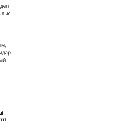
дегі
ылыс
ым,
амдар
лай
мі
тті