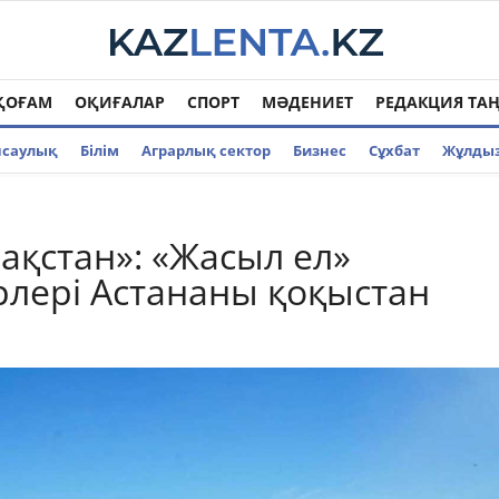
ҚОҒАМ
ОҚИҒАЛАР
СПОРТ
МӘДЕНИЕТ
РЕДАКЦИЯ ТА
нсаулық
Білім
Аграрлық сектор
Бизнес
Cұхбат
Жұлды
зақстан»: «Жасыл ел»
лері Астананы қоқыстан