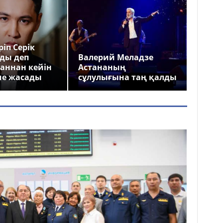
іп Серік
ды деп
Валерий Меладзе
аннан кейін
Астананың
ме жасады
сұлулығына таң қалды