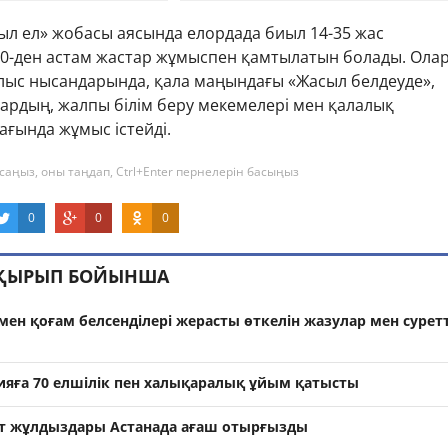
сыл ел» жобасы аясында елордада биыл 14-35 жас
0-ден астам жастар жұмыспен қамтылатын болады. Ола
ыс нысандарында, қала маңындағы «Жасыл белдеуде»,
ардың, жалпы білім беру мекемелері мен қалалық
ғында жұмыс істейді.
саңыз, оны таңдап, Ctrl+Enter пернелерін басыңыз
0
0
0
АҚЫРЫП БОЙЫНША
 мен қоғам белсенділері жерасты өткелін жазулар мен сурет
ияға 70 елшілік пен халықаралық ұйым қатысты
т жұлдыздары Астанада ағаш отырғызды