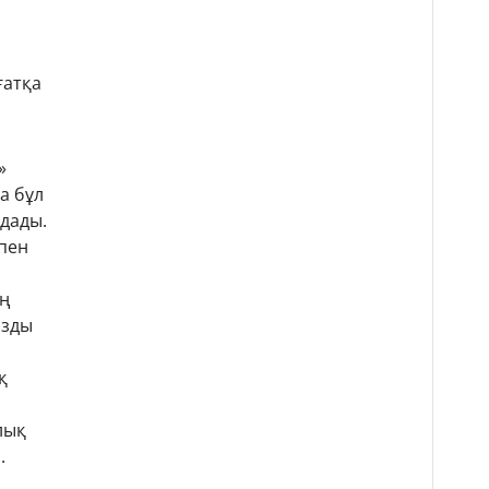
ғатқа
»
а бұл
дады.
 пен
ың
ызды
қ
лық
.