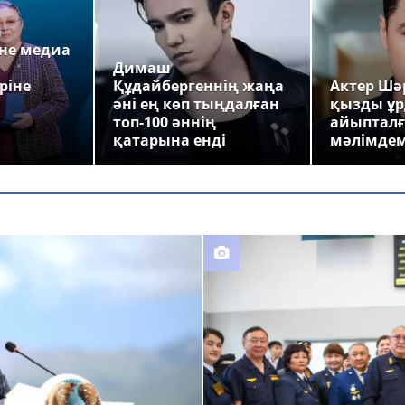
а
не медиа
Димаш
ріне
Құдайбергеннің жаңа
Актер Шәр
әні ең көп тыңдалған
қызды ұр
топ-100 әннің
айыпталғ
қатарына енді
мәлімде