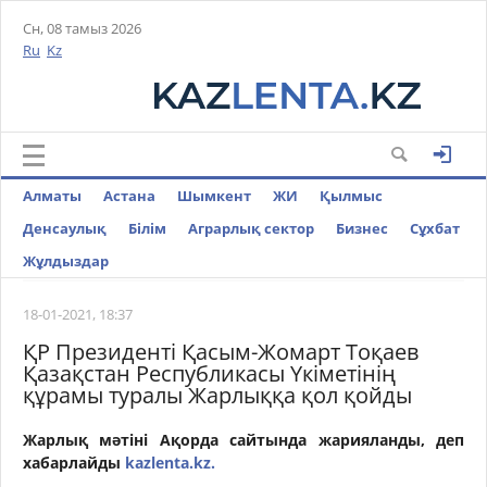
Сн, 08 тамыз 2026
Ru
Kz
Алматы
Астана
Шымкент
ЖИ
Қылмыс
Денсаулық
Білім
Аграрлық сектор
Бизнес
Cұхбат
Жұлдыздар
18-01-2021, 18:37
ҚР Президенті Қасым-Жомарт Тоқаев
Қазақстан Республикасы Үкіметінің
құрамы туралы Жарлыққа қол қойды
Жарлық мәтіні Ақорда сайтында жарияланды,
деп
хабарлайды
kazlenta.kz.