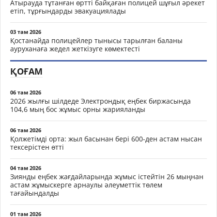
Атырауда тұтанған өртті байқаған полицей шұғыл әрекет
етіп, тұрғындарды эвакуациялады
03 там 2026
Қостанайда полицейлер тынысы тарылған баланы
ауруханаға жедел жеткізуге көмектесті
ҚОҒАМ
06 там 2026
2026 жылғы шілдеде Электрондық еңбек биржасында
104,6 мың бос жұмыс орны жарияланды
06 там 2026
Қолжетімді орта: жыл басынан бері 600-ден астам нысан
тексерістен өтті
04 там 2026
Зиянды еңбек жағдайларында жұмыс істейтін 26 мыңнан
астам жұмыскерге арнаулы әлеуметтік төлем
тағайындалды
01 там 2026