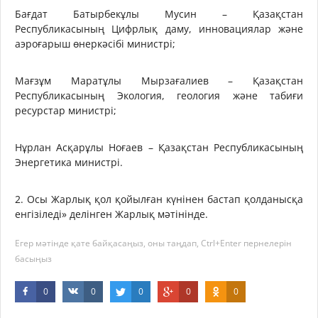
Бағдат Батырбекұлы Мусин – Қазақстан
Республикасының Цифрлық даму, инновациялар және
аэроғарыш өнеркәсібі министрі;
Мағзұм Маратұлы Мырзағалиев – Қазақстан
Республикасының Экология, геология және табиғи
ресурстар министрі;
Нұрлан Асқарұлы Ноғаев – Қазақстан Республикасының
Энергетика министрі.
2. Осы Жарлық қол қойылған күнінен бастап қолданысқа
енгізіледі» делінген Жарлық мәтінінде.
Егер мәтінде қате байқасаңыз, оны таңдап, Ctrl+Enter пернелерін
басыңыз
0
0
0
0
0