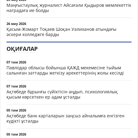
Маңғыстаулық журналист Айсағали Қыдыров мемлекеттік
наградаға ие болды
26 мау 2026
Қасым-Жомарт Тоқаев Шоқан Уәлиханов атындағы
әскери колледжге барды
ОҚИҒАЛАР
07 там 2026
Павлодар облысы бойынша ҚАЖД мекемесіне тыйым
салынған заттарды жеткізу әрекеттерінің жолы кесілді
07 там 2026
Ақтөбеде бұрынғы сүйіктісін аңдып, психологиялық
қысым көрсеткен ер адам ұсталды
05 там 2026
Ақтөбеде банк карталарын заңсыз айналымға енгізген
күдікті ұсталды
05 там 2026