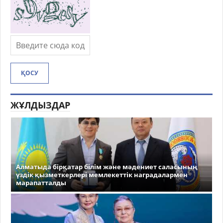
ҚОСУ
ЖҰЛДЫЗДАР
Алматыда бірқатар білім және мәдениет саласының
үздік қызметкерлері мемлекеттік наградалармен
марапатталды