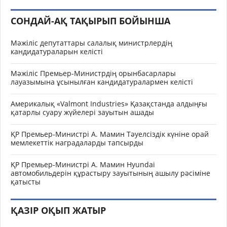
СОНДАЙ-АҚ ТАҚЫРЫП БОЙЫНША
Мәжіліс депутаттары салалық министрлердің
кандидатураларын келісті
Мәжіліс Премьер-Министрдің орынбасарлары
лауазымына ұсынылған кандидатуралармен келісті
Америкалық «Valmont Industries» Қазақстанда алдыңғы
қатарлы суару жүйелері зауытын ашады
ҚР Премьер-Министрі А. Мамин Тәуелсіздік күніне орай
мемлекеттік наградаларды тапсырды
ҚР Премьер-Министрі А. Мамин Hyundai
автомобильдерін құрастыру зауытының ашылу рәсіміне
қатысты
ҚАЗІР ОҚЫП ЖАТЫР