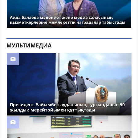
Аида Балаева мәдениет және медиа саласының
қызметкерлеріне мемлекеттік наградалар табыстады
МУЛЬТИМЕДИА
Президент Райымбек ауданының тұрғындарын 90
жылдық мерейтойымен құттықтады