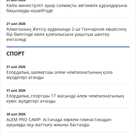
Көлік министрлігі ауыр салмақты автокөлік құралдарына
бақылауды күшейтуде
21 шіл 2026
Алматының Жетісу ауданында 2-ші Гончарная көшесінің
бір бөлігінде көлік қозғалысына уақытша шектеу
енгізіледі
СПОРТ
31 шіл 2026
Елордалық шахматшы әлем чемпионатының қола
жүлдегері атанды
31 шіл 2026
Елордалық спортшы 17 жасында әлем чемпионатының
күміс жүлдегері атанды
28 шіл 2026
ALEM PRO CAMP: Астанада көркем гимнастикадан
ауқымды оқу-жаттығу жиыны басталды