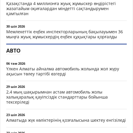
Қазақстанда 4 миллионға жуық жұмыскер өндірістегі
жазатайым оқиғалардан міндетті сақтандырумен
қамтылған
30 шіл 2026
Мемлекеттік еңбек инспекторларының бақылауымен 36
мыңға жуық жұмыскердің еңбек құқықтары қорғалды
АВТО
06 там 2026
Үлкен Алматы айналма автомобиль жолында жол жүру
ақысын төлеу тәртібі өзгерді
29 шіл 2026
2,4 мың шақырымнан астам автомобиль жолы
халықаралық қауіпсіздік стандарттары бойынша
тексеріледі
23 шіл 2026
Алматыда жүк көліктерінің қозғалысына шектеу енгізіледі
23 шіл 2026