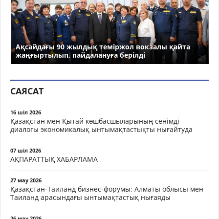
Ақсайдағы 90 жылдық теміржол вокзалы қайта
жаңғыртылып, пайдалануға берілді
САЯСАТ
16 шіл 2026
Қазақстан мен Қытай көшбасшыларының сенімді
диалогы экономикалық ынтымақтастықты нығайтуда
07 шіл 2026
АҚПАРАТТЫҚ ХАБАРЛАМА
27 мау 2026
Қазақстан-Таиланд бизнес-форумы: Алматы облысы мен
Таиланд арасындағы ынтымақтастық нығаяды
26 мау 2026