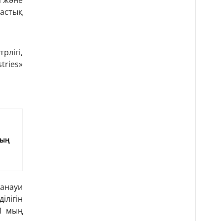
п және
тастық
лігі,
tries»
е
мың
манауи
ілігін
 1 мың