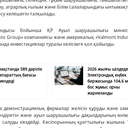
руашылығы, селекция, тұқым шаруашылығы, тамшылаты
у, аграрлық ғылым және білім салаларындағы ынтымақ
су келешегін талқылады.
тындысы бойынша ҚР Ауыл шаруашылығы министр
sto Group» компаниясы және америкалық «Valmont Indus
нда инвестициялар туралы келісімге қол қойылды.
зақстанда 589 дәрілік
2026 жылғы шілдед
епараттың бағасы
Электрондық еңбек
мендеді
биржасында 104,6 
бос жұмыс орны
жарияланды
а демонстрациялық фермалар желісін құруды және за
өндіретін және ауыл шаруашылығы дақылдарының өнімд
т салуды көздейді. Кәсіпорынның қуаттылығы жылына