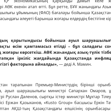
ы ҚР экономикасының қарқынды дамып келе ж
і АӨК екенін атап өтті. Бұл ретте, БҰҰ жанындағы Азық
шылығы ұйымының (ФАО) бағалауы бойынша Қазақстан
ындағы әлеуеті барынша жоғары елдердің бестігіне кір
лдың қорытындысы бойынша ауыл шаруашылы
рақты өсім қамтамасыз етілді – бұл саладағы со
 жоғары көрсеткіш. АӨК жаһандық азық-түлік тізбе
тапқан іркіліс жағдайында Қазақстанда инфля
егізгі факторына айналды»,
— деді А. Мамин.
қстан тарапынан Премьер-Министрдің бірінші орынб
, ауыл шаруашылығы министрі Сапархан Омаров, ұ
і Руслан Дәленов, сыртқы істер министрі Мұхтар Тілеу
сі Ержан Қазыханов, «Kusto Group» басшысы Еркін Тә
птан АҚШ-тың Қазақстандағы елшісінің орынбасары