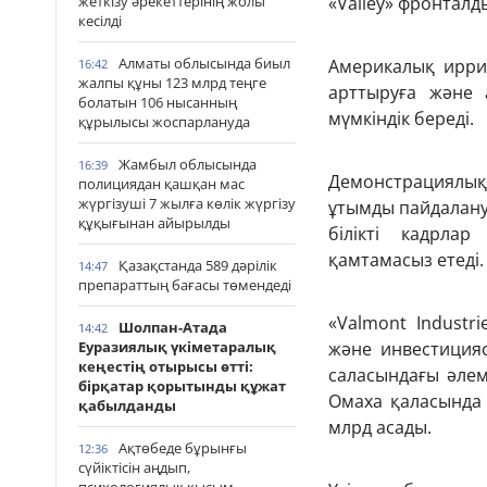
жеткізу әрекеттерінің жолы
«Valley» фронтал
кесілді
Алматы облысында биыл
Америкалық ирри
16:42
жалпы құны 123 млрд теңге
арттыруға және 
болатын 106 нысанның
мүмкіндік береді.
құрылысы жоспарлануда
Жамбыл облысында
16:39
Демонстрациялық
полициядан қашқан мас
жүргізуші 7 жылға көлік жүргізу
ұтымды пайдалану
құқығынан айырылды
білікті кадрла
қамтамасыз етеді.
Қазақстанда 589 дәрілік
14:47
препараттың бағасы төмендеді
«Valmont Indust
Шолпан-Атада
14:42
Еуразиялық үкіметаралық
және инвестицияс
кеңестің отырысы өтті:
саласындағы әле
бірқатар қорытынды құжат
Омаха қаласында
қабылданды
млрд асады.
Ақтөбеде бұрынғы
12:36
сүйіктісін аңдып,