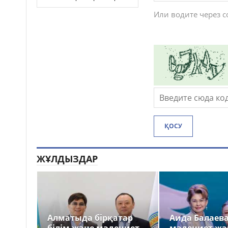
Или водите через 
ҚОСУ
ЖҰЛДЫЗДАР
Алматыда бірқатар
Аида Балаев