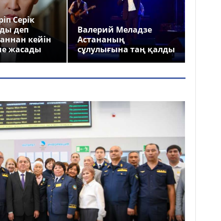
іп Серік
ды деп
Валерий Меладзе
аннан кейін
Астананың
ме жасады
сұлулығына таң қалды