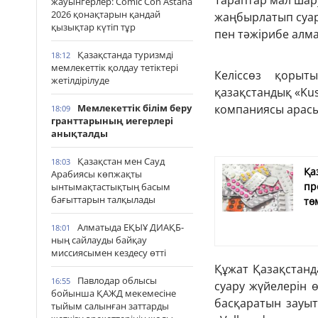
Тараптар мал ша
жауынгерлер: Comic Con Astana
2026 қонақтарын қандай
жаңбырлатып суар
қызықтар күтіп тұр
пен тәжірибе алма
Қазақстанда туризмді
18:12
мемлекеттік қолдау тетіктері
Келіссөз қоры
жетілдірілуде
қазақстандық «Ku
Мемлекеттік білім беру
компаниясы арасы
18:09
гранттарының иегерлері
анықталды
Қазақстан мен Сауд
18:03
Қа
Арабиясы көпжақты
пр
ынтымақтастықтың басым
бағыттарын талқылады
тө
Алматыда ЕҚЫҰ ДИАҚБ-
18:01
ның сайлауды байқау
миссиясымен кездесу өтті
Құжат Қазақстанд
Павлодар облысы
16:55
суару жүйелерін 
бойынша ҚАЖД мекемесіне
басқаратын зауы
тыйым салынған заттарды