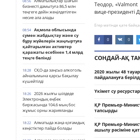
Алматылықтар шағын
08:56
Теодор, «Valmont 
бизнесті дамытуға 86,5 млн
вице-президенті 
теңгеге дейін жеңілдетілген
несие ала алады
Егер мәтінде қате байқа
Ақмола облысында
08:54
сумен жабдықтау және су
0
0
бұру жүйелерін жаңғыртуға
қайтарылған активтер
қаражаты есебінен 1,4 млрд
СОНДАЙ-АҚ Т
теңге бөлінді
СҚО-да заңсыз алкоголь
18:28
2020 жылы 48 тауа
айналымына қарсы бақылау
пайдалануға берілд
күшейтілді
Үкімет су ресурста
2026 жылғы шілдеде
18:26
Электрондық еңбек
биржасында 104,6 мың бос
ҚР Премьер-Министр
жұмыс орны жарияланды
тапсырды
Алматыда жаңа қоғамдық
18:22
ҚР Премьер-Минист
кеңістіктер пайда болады
ашылу рәсіміне қа