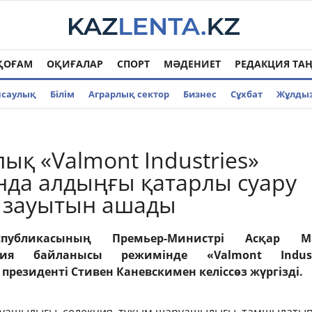
ҚОҒАМ
ОҚИҒАЛАР
СПОРТ
МӘДЕНИЕТ
РЕДАКЦИЯ ТА
нсаулық
Білім
Аграрлық сектор
Бизнес
Cұхбат
Жұлды
ық «Valmont Industries»
нда алдыңғы қатарлы суару
 зауытын ашады
спубликасының Премьер-Министрі Асқар М
ция байланысы режимінде «Valmont Indust
резиденті Стивен Каневскимен келіссөз жүргізді.