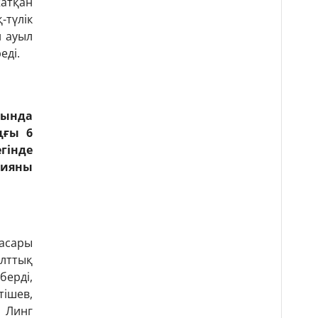
атқан
-түлік
 ауыл
еді.
ғында
ңғы 6
гінде
цияны
асары
лттық
берді,
тішев,
 Линг