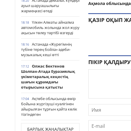
Астанада демалыс күндері
18:20
Ақмола облысында 
ауыл шаруашылығы
жәрмеңкесі өтеді
ҚАЗІР ОҚЫП Ж
Үлкен Алматы айналма
18:18
автомобиль жолында жол жүру
ақысын төлеу тәртібі өзгерді
Астанада «Жүрегімнің
18:16
түбіне терең бойла» әдеби-
музыкалық кеші өтті
ПІКІР ҚАЛДЫРУ
Олжас Бектенов
17:12
Шолпан-Атада Еуразиялық
үкіметаралық кеңестің
шағын құрамдағы
отырысына қатысты
Ақтөбе облысында өмір
17:04
бойына жүргізуші куәлігінен
айырылған тұрғын қайта көлік
тізгіндеген
БАРЛЫҚ ЖАҢАЛЫҚТАР