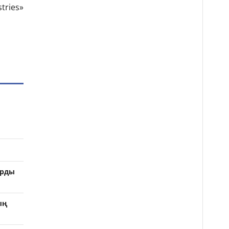
tries»
арды
ың