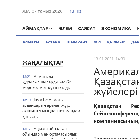
Жм, 07 тамыз 2026
Ru
Kz
АЙМАҚТАР
ӘЛЕМ
САЯСАТ
ЭКОНОМИКА
Алматы
Астана
Шымкент
ЖИ
Қылмыс
Де
13-01-2021, 14:30
ЖАҢАЛЫҚТАР
Америкал
Алматыда
18:21
Қазақста
құрылысшыларды кәсіби
жүйелері
мерекесімен құттықтады
Jas Vibe Алматы
18:19
аудандарын аралап жүр:
Қазақстан Ре
акцияға 5 мыңнан астам адам
бейнеконферен
қатысты
компаниясының п
Аңызға айналған
18:17
ойындар мен ортағасырлық