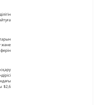
ілігін
йтуға
тарын
у және
ферін
сқару
дірісі
ндағы
 $2,6