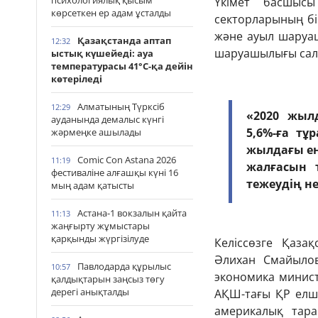
психологиялық қысым
Үкімет басшыс
көрсеткен ер адам ұсталды
секторларының бір
және ауыл шаруа
Қазақстанда аптап
12:32
шаруашылығы салас
ыстық күшейеді: ауа
температурасы 41°С-қа дейін
көтеріледі
Алматының Түрксіб
12:29
«2020 жы
ауданында демалыс күнгі
5,6%-ға тұ
жәрмеңке ашылады
жылдағы ең
Comic Con Astana 2026
11:19
жалғасын 
фестиваліне алғашқы күні 16
тежеудің н
мың адам қатысты
Астана-1 вокзалын қайта
11:13
жаңғырту жұмыстары
қарқынды жүргізілуде
Келіссөзге Қаза
Әлихан Смайылов
Павлодарда құрылыс
10:57
экономика министр
қалдықтарын заңсыз төгу
дерегі анықталды
АҚШ-тағы ҚР елші
америкалық тара