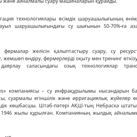
ды және айналмалы суару машиналарын құрайды.
гация технологиялары өсімдік шаруашылығының өнімд
ауыл шаруашылығындағы су шығынын 50-70%-ға аза
 фермалар желісін қалыптастыру суару, су ресурс
, жемшөп өндіру, фермерлерді оқыту мен тренинг өткіз
р даярлау саласындағы озық технологиялар транс
ries» компаниясы – су инфрақұрылымы нысандарын ба
ы, суармалы егіншілік және ирригациялық жүйелер өн
мдік көшбасшы. Штаб-пәтері АҚШ-тың Небраска штаты
 1946 жылы құрылған. Компанияның жылдық айналымы