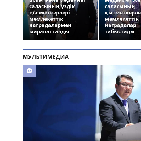
білім және мәдениет
мәдениет жә
саласының үздік
саласының
қызметкерлері
қызметкерле
мемлекеттік
мемлекеттік
наградалармен
наградалар
марапатталды
табыстады
МУЛЬТИМЕДИА