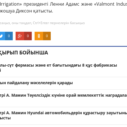
Irrigation» президенті Ленни Адамс және «Valmont Indus
Джошуа Диксон қатысты.
саңыз, оны таңдап, Ctrl+Enter пернелерін басыңыз
0
0
0
АҚЫРЫП БОЙЫНША
рлы-сүт фермасы және ет бағытындағы 8 құс фабрикасы
і
рын пайдалану мәселелерін қарады
і А. Мамин Тәуелсіздік күніне орай мемлекеттік наградал
рі А. Мамин Hyundai автомобильдерін құрастыру зауытын
тысты