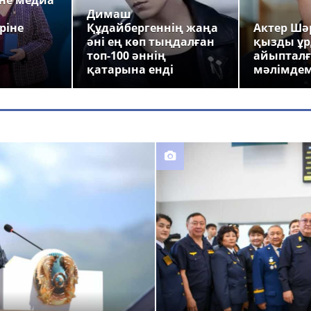
не медиа
Димаш
ріне
Құдайбергеннің жаңа
Актер Шәр
әні ең көп тыңдалған
қызды ұр
топ-100 әннің
айыпталғ
қатарына енді
мәлімде