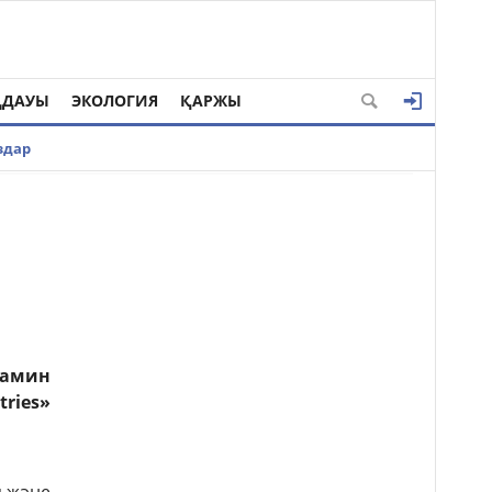
ҢДАУЫ
ЭКОЛОГИЯ
ҚАРЖЫ
здар
амин
ries»