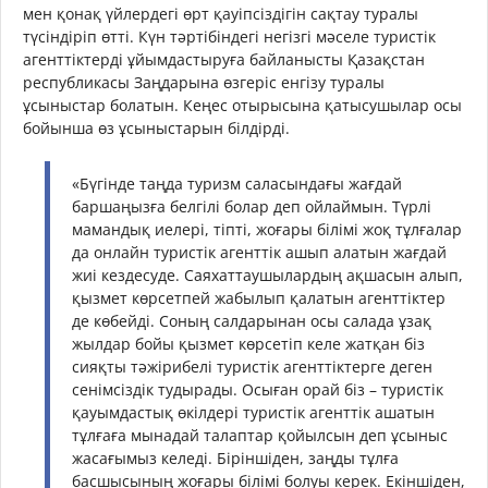
мен қонақ үйлердегі өрт қауіпсіздігін сақтау туралы
түсіндіріп өтті. Күн тәртібіндегі негізгі мәселе туристік
агенттіктерді ұйымдастыруға байланысты Қазақстан
республикасы Заңдарына өзгеріс енгізу туралы
ұсыныстар болатын. Кеңес отырысына қатысушылар осы
бойынша өз ұсыныстарын білдірді.
«Бүгінде таңда туризм саласындағы жағдай
баршаңызға белгілі болар деп ойлаймын. Түрлі
мамандық иелері, тіпті, жоғары білімі жоқ тұлғалар
да онлайн туристік агенттік ашып алатын жағдай
жиі кездесуде. Саяхаттаушылардың ақшасын алып,
қызмет көрсетпей жабылып қалатын агенттіктер
де көбейді. Соның салдарынан осы салада ұзақ
жылдар бойы қызмет көрсетіп келе жатқан біз
сияқты тәжірибелі туристік агенттіктерге деген
сенімсіздік тудырады. Осыған орай біз – туристік
қауымдастық өкілдері туристік агенттік ашатын
тұлғаға мынадай талаптар қойылсын деп ұсыныс
жасағымыз келеді. Біріншіден, заңды тұлға
басшысының жоғары білімі болуы керек. Екіншіден,