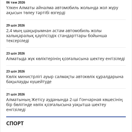
06 там 2026
Үлкен Алматы айналма автомобиль жолында жол жүру
ақысын төлеу тәртібі өзгерді
29 шіл 2026
2,4 мың шақырымнан астам автомобиль жолы
халықаралық қауіпсіздік стандарттары бойынша
тексеріледі
23 шіл 2026
Алматыда жүк көліктерінің қозғалысына шектеу енгізіледі
23 шіл 2026
Көлік министрлігі ауыр салмақты автокөлік құралдарына
бақылауды күшейтуде
21 шіл 2026
Алматының Жетісу ауданында 2-ші Гончарная көшесінің
бір бөлігінде көлік қозғалысына уақытша шектеу
енгізіледі
СПОРТ