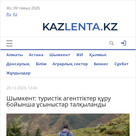
Жс, 09 тамыз 2026
Ru
Kz
Алматы
Астана
Шымкент
ЖИ
Қылмыс
Денсаулық
Білім
Аграрлық сектор
Бизнес
Cұхбат
Жұлдыздар
20-12-2023, 12:43
Шымкент: туристік агенттіктер құру
бойынша ұсыныстар талқыланды