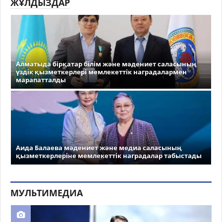
ЖҰЛДЫЗДАР
Алматыда бірқатар білім және мәдениет саласының
үздік қызметкерлері мемлекеттік наградалармен
марапатталды
Аида Балаева мәдениет және медиа саласының
қызметкерлеріне мемлекеттік наградалар табыстады
МУЛЬТИМЕДИА