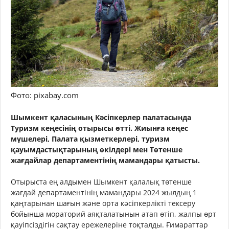
Фото: pixabay.com
Шымкент қаласының Кәсіпкерлер палатасында
Туризм кеңесінің отырысы өтті. Жиынға кеңес
мүшелері, Палата қызметкерлері, туризм
қауымдастықтарының өкілдері мен Төтенше
жағдайлар департаментінің мамандары қатысты.
Отырыста ең алдымен Шымкент қалалық төтенше
жағдай департаментінің мамандары 2024 жылдың 1
қаңтарынан шағын және орта кәсіпкерлікті тексеру
бойынша мораторий аяқталатынын атап өтіп, жалпы өрт
қауіпсіздігін сақтау ережелеріне тоқталды. Ғимараттар