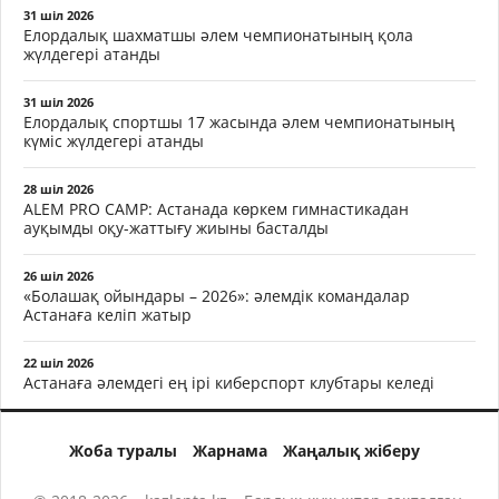
31 шіл 2026
Елордалық шахматшы әлем чемпионатының қола
жүлдегері атанды
31 шіл 2026
Елордалық спортшы 17 жасында әлем чемпионатының
күміс жүлдегері атанды
28 шіл 2026
ALEM PRO CAMP: Астанада көркем гимнастикадан
ауқымды оқу-жаттығу жиыны басталды
26 шіл 2026
«Болашақ ойындары – 2026»: әлемдік командалар
Астанаға келіп жатыр
22 шіл 2026
Астанаға әлемдегі ең ірі киберспорт клубтары келеді
Жоба туралы
Жарнама
Жаңалық жіберу