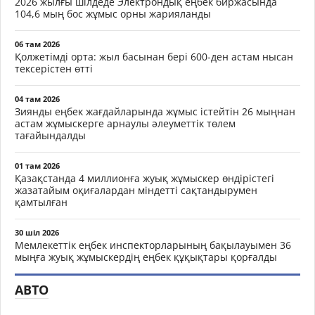
2026 жылғы шілдеде Электрондық еңбек биржасында
104,6 мың бос жұмыс орны жарияланды
06 там 2026
Қолжетімді орта: жыл басынан бері 600-ден астам нысан
тексерістен өтті
04 там 2026
Зиянды еңбек жағдайларында жұмыс істейтін 26 мыңнан
астам жұмыскерге арнаулы әлеуметтік төлем
тағайындалды
01 там 2026
Қазақстанда 4 миллионға жуық жұмыскер өндірістегі
жазатайым оқиғалардан міндетті сақтандырумен
қамтылған
30 шіл 2026
Мемлекеттік еңбек инспекторларының бақылауымен 36
мыңға жуық жұмыскердің еңбек құқықтары қорғалды
АВТО