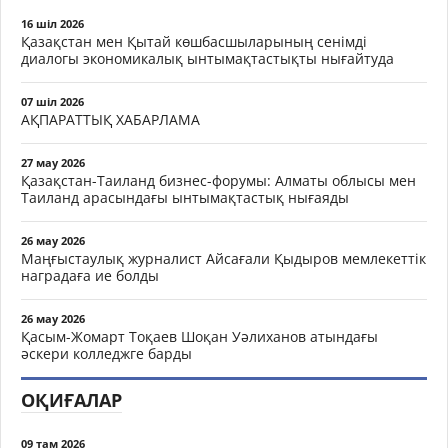
16 шіл 2026
Қазақстан мен Қытай көшбасшыларының сенімді
диалогы экономикалық ынтымақтастықты нығайтуда
07 шіл 2026
АҚПАРАТТЫҚ ХАБАРЛАМА
27 мау 2026
Қазақстан-Таиланд бизнес-форумы: Алматы облысы мен
Таиланд арасындағы ынтымақтастық нығаяды
26 мау 2026
Маңғыстаулық журналист Айсағали Қыдыров мемлекеттік
наградаға ие болды
26 мау 2026
Қасым-Жомарт Тоқаев Шоқан Уәлиханов атындағы
әскери колледжге барды
ОҚИҒАЛАР
09 там 2026