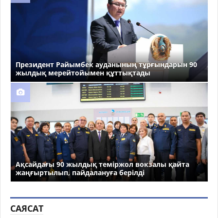
Президент Райымбек ауданының тұрғындарын 90
жылдық мерейтойымен құттықтады
Ақсайдағы 90 жылдық теміржол вокзалы қайта
жаңғыртылып, пайдалануға берілді
САЯСАТ