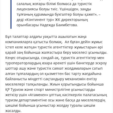
салалық жоғары білімі болмаса да туристік
лицензиясы болуы тиіс. Үшіншіден, заңды
тұлғаның құрамында бухгалтер болуы қажет», –
деді «Континент тур» ЖК директорының
орынбасары Надежда Баимбетова.
Бұл талаптар алдағы уақытта ашылатын жаңа
компанияларға қатысты болмақ. Ал бұған дейін жұмыс
істеп келе жатқан туристік агенттіктер жұмыстарын әрі
қарай заң бойынша жалғастыра беру мәселесі ұсынылды.
Кеңес отырысында, сондай-ақ, туристік агенттіктер мен
туроператорлардың өзара әрекеті үшін банктерде эскроу
шоттар ашу және туристік саяхат жолдамаларын сатып
алған тұлғалардың ол қызметтен бас тарту жағдайына
байланысты міндетті сақтандыру механизмін енгізу
мәселелері талқыланды. Жиын қорытындысы бойынша
ҚР Туризм және спорт министрлігіне ұсыныстарды
жеткізу үшін «Атамекен» ұлттық кәсіпкерлік палатасының
туризм департаментіне осы және басқа да мәселелердің
шешімі бойынша ұсыныстар жолдау туралы шешім
жасалды.