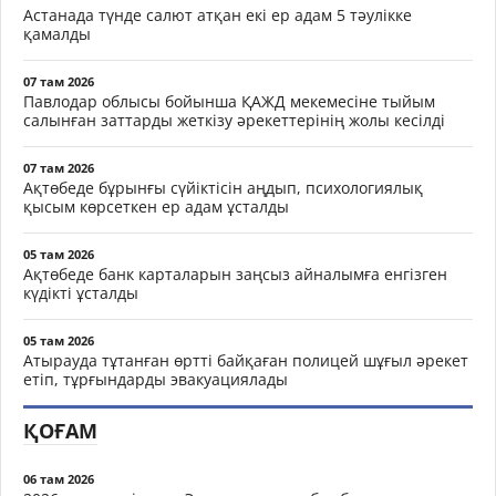
Астанада түнде салют атқан екі ер адам 5 тәулікке
қамалды
07 там 2026
Павлодар облысы бойынша ҚАЖД мекемесіне тыйым
салынған заттарды жеткізу әрекеттерінің жолы кесілді
07 там 2026
Ақтөбеде бұрынғы сүйіктісін аңдып, психологиялық
қысым көрсеткен ер адам ұсталды
05 там 2026
Ақтөбеде банк карталарын заңсыз айналымға енгізген
күдікті ұсталды
05 там 2026
Атырауда тұтанған өртті байқаған полицей шұғыл әрекет
етіп, тұрғындарды эвакуациялады
ҚОҒАМ
06 там 2026