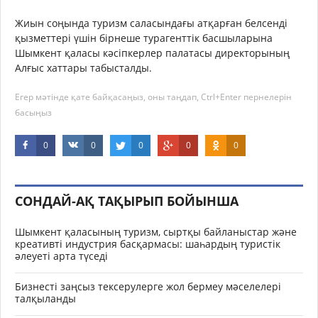
Жиын соңында туризм саласындағы атқарған белсенді
қызметтері үшін бірнеше турагенттік басшыларына
Шымкент қаласы кәсіпкерлер палатасы директорының
Алғыс хаттары табысталды.
Егер мәтінде қате байқасаңыз, оны таңдап, Ctrl+Enter пернелерін
басыңыз
0
0
0
0
0
СОНДАЙ-АҚ ТАҚЫРЫП БОЙЫНША
Шымкент қаласының туризм, сыртқы байланыстар және
креативті индустрия басқармасы: шаһардың туристік
әлеуеті арта түседі
Бизнесті заңсыз тексерулерге жол бермеу мәселелері
талқыланды