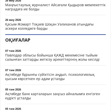
26 мау 2026
Маңғыстаулық журналист Айсағали Қыдыров мемлекеттік
наградаға ие болды
26 мау 2026
Қасым-Жомарт Тоқаев Шоқан Уәлиханов атындағы
әскери колледжге барды
ОҚИҒАЛАР
07 там 2026
Павлодар облысы бойынша ҚАЖД мекемесіне тыйым
салынған заттарды жеткізу әрекеттерінің жолы кесілді
07 там 2026
Ақтөбеде бұрынғы сүйіктісін аңдып, психологиялық
қысым көрсеткен ер адам ұсталды
05 там 2026
Ақтөбеде банк карталарын заңсыз айналымға енгізген
күдікті ұсталды
05 там 2026