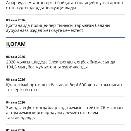
Атырауда тұтанған өртті байқаған полицей шұғыл әрекет
етіп, тұрғындарды эвакуациялады
03 там 2026
Қостанайда полицейлер тынысы тарылған баланы
ауруханаға жедел жеткізуге көмектесті
ҚОҒАМ
06 там 2026
2026 жылғы шілдеде Электрондық еңбек биржасында
104,6 мың бос жұмыс орны жарияланды
06 там 2026
Қолжетімді орта: жыл басынан бері 600-ден астам нысан
тексерістен өтті
04 там 2026
Зиянды еңбек жағдайларында жұмыс істейтін 26 мыңнан
астам жұмыскерге арнаулы әлеуметтік төлем
тағайындалды
01 там 2026