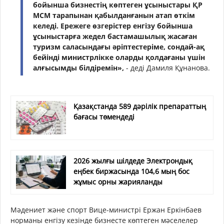
бойынша бизнестің көптеген ұсыныстары ҚР
МСМ тарапынан қабылданғанын атап өткім
келеді. Ережеге өзгерістер енгізу бойынша
ұсыныстарға жедел бастамашылық жасаған
туризм саласындағы әріптестеріме, сондай-ақ
бейінді министрлікке оларды қолдағаны үшін
алғысымды білдіремін»,
- деді Дамиля Құнанова.
Қазақстанда 589 дәрілік препараттың
бағасы төмендеді
2026 жылғы шілдеде Электрондық
еңбек биржасында 104,6 мың бос
жұмыс орны жарияланды
Мәдениет және спорт Вице-министрі Ержан Еркінбаев
норманы енгізу кезінде бизнесте көптеген мәселелер