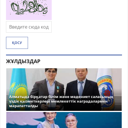
ҚОСУ
ЖҰЛДЫЗДАР
Алматыда бірқатар білім және мәдениет саласының
үздік қызметкерлері мемлекеттік наградалармен
марапатталды