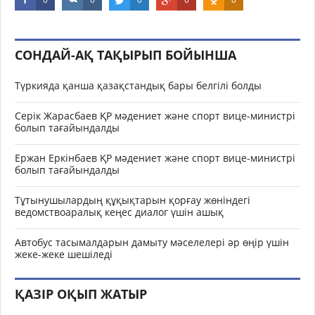
СОНДАЙ-АҚ ТАҚЫРЫП БОЙЫНША
Түркияда қанша қазақстандық бары белгілі болды
Серік Жарасбаев ҚР мәдениет және спорт вице-министрі
болып тағайындалды
Ержан Еркінбаев ҚР мәдениет және спорт вице-министрі
болып тағайындалды
Тұтынушылардың құқықтарын қорғау жөніндегі
ведомствоаралық кеңес диалог үшін ашық
Автобус тасымалдарын дамыту мәселелері әр өңір үшін
жеке-жеке шешіледі
ҚАЗІР ОҚЫП ЖАТЫР