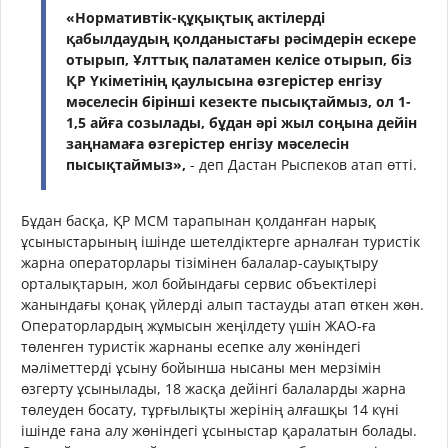
«Нормативтік-құқықтық актілерді
қабылдаудың қолданыстағы рәсімдерін ескере
отырып, Ұлттық палатамен келісе отырып, біз
ҚР Үкіметінің қаулысына өзгерістер енгізу
мәселесін бірінші кезекте пысықтаймыз, ол 1-
1,5 айға созылады, бұдан әрі жыл соңына дейін
заңнамаға өзгерістер енгізу мәселесін
пысықтаймыз»,
- деп Дастан Рыспеков атап өтті.
Бұдан басқа, ҚР МСМ тарапынан қолданған нарық
ұсыныстарының ішінде шетелдіктерге арналған туристік
жарна операторлары тізімінен балалар-сауықтыру
орталықтарын, жол бойындағы сервис объектілері
жанындағы қонақ үйлерді алып тастауды атап өткен жөн.
Операторлардың жұмысын жеңілдету үшін ЖАО-ға
төленген туристік жарнаны есепке алу жөніндегі
мәліметтерді ұсыну бойынша нысаны мен мерзімін
өзгерту ұсынылады, 18 жасқа дейінгі балаларды жарна
төлеуден босату, тұрғылықты жерінің алғашқы 14 күні
ішінде ғана алу жөніндегі ұсыныстар қаралатын болады.