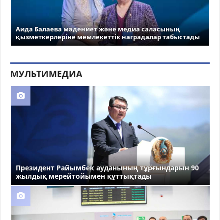
Аида Балаева мәдениет және медиа саласының
қызметкерлеріне мемлекеттік наградалар табыстады
МУЛЬТИМЕДИА
Президент Райымбек ауданының тұрғындарын 90
жылдық мерейтойымен құттықтады