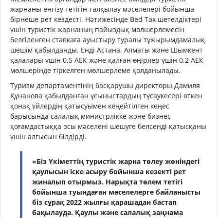
жарнаны енгізу тетігін талқылау мәселелері бойынша
бірнеше рет кездесті. Нәтижесінде Bed Tax шетелдіктері
үшін туристік жарнаның пайыздық мөлшерлемесін
белгіленген ставкаға ауыстыру туралы тұжырымдамалық
шешім қабылданды. Енді Астана, Алматы және Шымкент
қалалары үшін 0,5 АЕК және қалған өңірлер үшін 0,2 АЕК
мөлшерінде тіркелген мөлшерлеме қолданылады.
Туризм департаментінің басқарушы директоры Дамиля
Құнанова қабылданған ұсыныстардың тұсаукесері өткен
қонақ үйлердің қатысуымен кеңейтілген кеңес
барысында салалық министрлікке және бизнес
қоғамдастыққа осы мәселені шешуге белсенді қатысқаны
үшін алғысын білдірді.
«Біз Үкіметтің туристік жарна төлеу жөніндегі
қаулысын іске асыру бойынша кезекті рет
жиналып отырмыз. Нарықта төлем тетігі
бойынша туындаған мәселелерге байланысты
біз сұрақ 2022 жылғы қарашадан бастап
бақылауда. Қаулы және салалық заңнама