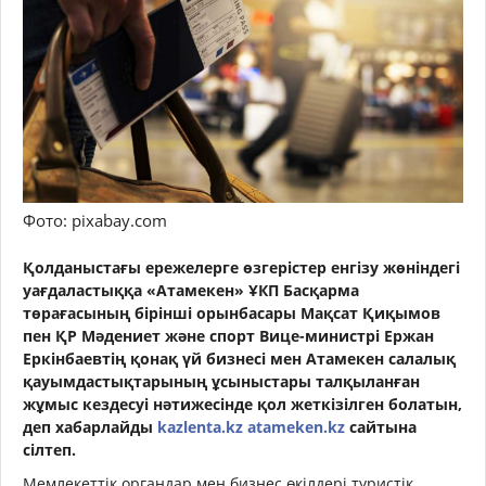
Фото: pixabay.com
Қолданыстағы ережелерге өзгерістер енгізу жөніндегі
уағдаластыққа «Атамекен» ҰКП Басқарма
төрағасының бірінші орынбасары Мақсат Қиқымов
пен ҚР Мәдениет және спорт Вице-министрі Ержан
Еркінбаевтің қонақ үй бизнесі мен Атамекен салалық
қауымдастықтарының ұсыныстары талқыланған
жұмыс кездесуі нәтижесінде қол жеткізілген болатын,
деп хабарлайды
kazlenta.kz
atameken.kz
сайтына
сілтеп.
Мемлекеттік органдар мен бизнес өкілдері туристік