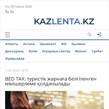
Сн, 08 тамыз 2026
Ru
Kz
Алматы
Астана
Шымкент
ЖИ
Қылмыс
Денсаулық
Білім
Аграрлық сектор
Бизнес
Cұхбат
Жұлдыздар
1-03-2023, 14:15
BED TAX: туристік жарнаға белгіленген
мөлшерлеме қолданылады