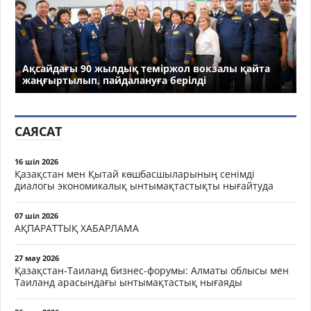
Ақсайдағы 90 жылдық теміржол вокзалы қайта
жаңғыртылып, пайдалануға берілді
САЯСАТ
16 шіл 2026
Қазақстан мен Қытай көшбасшыларының сенімді
диалогы экономикалық ынтымақтастықты нығайтуда
07 шіл 2026
АҚПАРАТТЫҚ ХАБАРЛАМА
27 мау 2026
Қазақстан-Таиланд бизнес-форумы: Алматы облысы мен
Таиланд арасындағы ынтымақтастық нығаяды