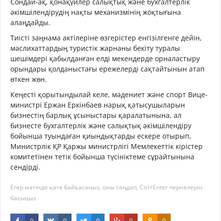
Сондай-ақ, қонақүйлер салықтық және бухгалтерлік
әкімшілендірудің нақты механизмінің жоқтығына
алаңдайды.
Тиісті заңнама актілеріне өзгерістер енгізілгенге дейін,
мәслихаттардың туристік жарнаны бекіту туралы
шешімдері қабылданған елді мекендерде орналастыру
орындары қолданыстағы ережелерді сақтайтынын атап
өткен жөн.
Кеңесті қорытындылай келе, мәдениет және спорт Вице-
министрі Ержан Еркінбаев нарық қатысушыларын
бизнестің барлық ұсыныстары қаралатынына, ал
бизнесте бухгалтерлік және салықтық әкімшілендіру
бойынша туындаған қиындықтарды ескере отырып,
Министрлік ҚР Қаржы министрлігі Мемлекеттік кірістер
комитетінен тетік бойынша түсініктеме сұрайтынына
сендірді.
Егер мәтінде қате байқасаңыз, оны таңдап, Ctrl+Enter пернелерін
басыңыз
0
0
0
0
0