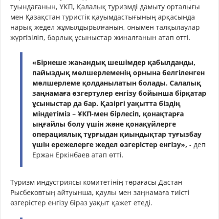
туындағанын, ҰКП, Қалалық туризмді дамыту орталығы
мен Қазақстан туристік қауымдастығының арқасында
нарық жедел жұмылдырылғанын, онымен талқылаулар
жүргізіліп, барлық ұсыныстар жиналғанын атап өтті.
«Бірнеше жаһандық шешімдер қабылданды,
пайыздық мөлшерлеменің орнына белгіленген
мөлшерлеме қолданылатын болады. Салалық
заңнамаға өзгертулер енгізу бойынша бірқатар
ұсыныстар да бар. Қазіргі уақытта біздің
міндетіміз – ҰКП-мен бірлесіп, қонақтарға
ыңғайлы болу үшін және қонақүйлерге
операциялық тұрғыдан қиындықтар туғызбау
үшін ережелерге жедел өзгерістер енгізу»,
- деп
Ержан Еркінбаев атап өтті.
Туризм индустриясы комитетінің төрағасы Дастан
Рысбековтың айтуынша, қаулы мен заңнамаға тиісті
өзгерістер енгізу біраз уақыт қажет етеді.