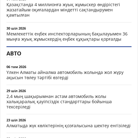
Қазақстанда 4 миллионға жуық жұмыскер өндірістегі
жазатайым оқиғалардан міндетті сақтандырумен
қамтылған
30 шіл 2026
Мемлекеттік еңбек инспекторларының бақылауымен 36
мыңға жуық жұмыскердің еңбек құқықтары қорғалды
АВТО
06 там 2026
Үлкен Алматы айналма автомобиль жолында жол жүру
ақысын төлеу тәртібі өзгерді
29 шіл 2026
2,4 мың шақырымнан астам автомобиль жолы
халықаралық қауіпсіздік стандарттары бойынша
тексеріледі
23 шіл 2026
Алматыда жүк көліктерінің қозғалысына шектеу енгізіледі