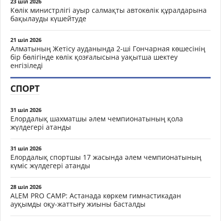
23 шіл 2026
Көлік министрлігі ауыр салмақты автокөлік құралдарына
бақылауды күшейтуде
21 шіл 2026
Алматының Жетісу ауданында 2-ші Гончарная көшесінің
бір бөлігінде көлік қозғалысына уақытша шектеу
енгізіледі
СПОРТ
31 шіл 2026
Елордалық шахматшы әлем чемпионатының қола
жүлдегері атанды
31 шіл 2026
Елордалық спортшы 17 жасында әлем чемпионатының
күміс жүлдегері атанды
28 шіл 2026
ALEM PRO CAMP: Астанада көркем гимнастикадан
ауқымды оқу-жаттығу жиыны басталды