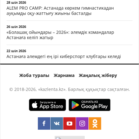
28 шіл 2026
ALEM PRO CAMP: Астанада көркем гимнастикадан
ауқымды оқу-жаттығу жиыны басталды
26 шіл 2026
«Болашақ ойындары – 2026»: әлемдік командалар
Астанаға келіп жатыр
22 шіл 2026
Астанаға әлемдегі ең ірі киберспорт клубтары келеді
Жоба туралы
Жарнама
Жаңалық жіберу
© 2018-2026, «kazlenta.kz». Барлық құқықтар сақталған.