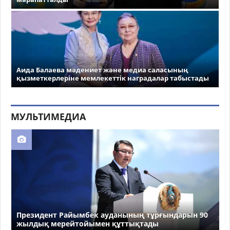
Аида Балаева мәдениет және медиа саласының
қызметкерлеріне мемлекеттік наградалар табыстады
МУЛЬТИМЕДИА
Президент Райымбек ауданының тұрғындарын 90
жылдық мерейтойымен құттықтады