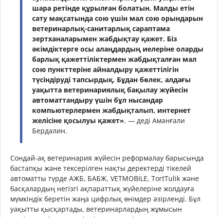
шара ретінде құрылған болатын. Малды етін
сату мақсатында сою үшін мал сою орындарын
ветеринарлық-санитарлық сараптама
зертханаларымен жабдықтау қажет. Біз
әкімдіктерге осы алаңдардың иелеріне оларды
барлық қажеттіліктермен жабдықталған мал
сою пункттеріне айналдыру қажеттілігін
түсіндіруді тапсырдық. Бұдан бөлек, алдағы
уақытта ветеринариялық бақылау жүйесін
автоматтандыру үшін бұл нысандар
компьютерлермен жабдықталып, интернет
желісіне қосылуы қажет»
, — деді Аманғали
Бердалин.
Сондай-ақ ветеринария жүйесін реформалау барысында
бастапқы және тексерілген нақты деректерді тікелей
автоматты түрде АЖБ, БАБЖ, VETMOBILE, TortTulik және
басқалардың негізгі ақпараттық жүйелеріне жолдауға
мүмкіндік беретін жаңа цифрлық өнімдер әзірленді. Бұл
уақытты қысқартады, ветеринарлардың жұмысын