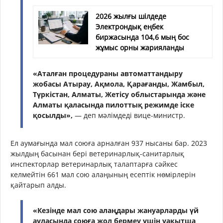
2026 жылғы шілдеде
Электрондық еңбек
биржасында 104,6 мың бос
жұмыс орны жарияланды
«Аталған процедураны автоматтандыру
жобасы Атырау, Ақмола, Қарағанды, Жамбыл,
Түркістан, Алматы, Жетісу облыстарында және
Алматы қаласында пилоттық режимде іске
қосылды»,
— деп мәлімдеді вице-министр.
Ел аумағында мал союға арналған 937 нысаны бар. 2023
жылдың басынан бері ветеринарлық-санитарлық
инспекторлар ветеринарлық талаптарға сәйкес
келмейтін 661 мал сою алаңының есептік нөмірлерін
қайтарып алды.
«Кезінде мал сою алаңдары жануарларды үй
ауласында союға жол бермеу үшін уақытша