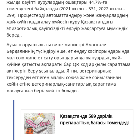
жылда қауіпті аурулардың ошақтары 44,7%-ға
төмендегені байқалады (2021 жылы - 331, 2022 жылы -
299). Процестерді автоматтандыру және жануарлардың
жай-күйін қадағалау жүйесін құру Қазақстандағы
эпизоотиялық қауіпсіздікті едәуір жақсартуға мүмкіндік
береді.
Ауыл шаруашылығы вице-министрі Аманғали
Бердалиннің түсіндіруінше, ет өңдеу кәсіпорындарында,
мал сою және ет сату орындарында жануардың жай-
күйіне қатысты ақпараты бар QR-код арқылы сараптама
актілерін беру ұсынылады. Яғни, ветеринарлық
тексеруден өтпеген малды союға және сойылғаннан
кейін етіне ветеринарлық-санитарлық сараптама
жасауға жол берілмейтін болады.
Қазақстанда 589 дәрілік
препараттың бағасы төмендеді