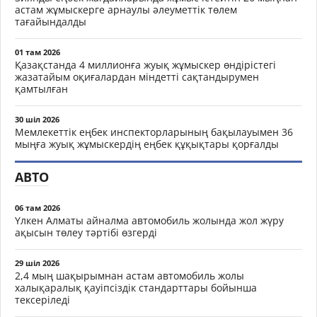
астам жұмыскерге арнаулы әлеуметтік төлем
тағайындалды
01 там 2026
Қазақстанда 4 миллионға жуық жұмыскер өндірістегі
жазатайым оқиғалардан міндетті сақтандырумен
қамтылған
30 шіл 2026
Мемлекеттік еңбек инспекторларының бақылауымен 36
мыңға жуық жұмыскердің еңбек құқықтары қорғалды
АВТО
06 там 2026
Үлкен Алматы айналма автомобиль жолында жол жүру
ақысын төлеу тәртібі өзгерді
29 шіл 2026
2,4 мың шақырымнан астам автомобиль жолы
халықаралық қауіпсіздік стандарттары бойынша
тексеріледі