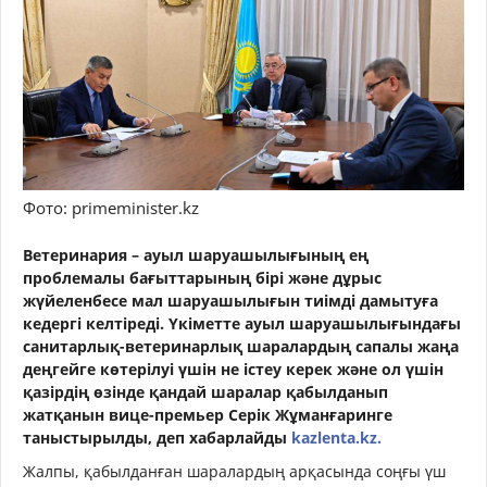
Фото: primeminister.kz
Ветеринария – ауыл шаруашылығының ең
проблемалы бағыттарының бірі және дұрыс
жүйеленбесе мал шаруашылығын тиімді дамытуға
кедергі келтіреді. Үкіметте ауыл шаруашылығындағы
санитарлық-ветеринарлық шаралардың сапалы жаңа
деңгейге көтерілуі үшін не істеу керек және ол үшін
қазірдің өзінде қандай шаралар қабылданып
жатқанын вице-премьер Серік Жұманғаринге
таныстырылды, деп хабарлайды
kazlenta.kz.
Жалпы, қабылданған шаралардың арқасында соңғы үш