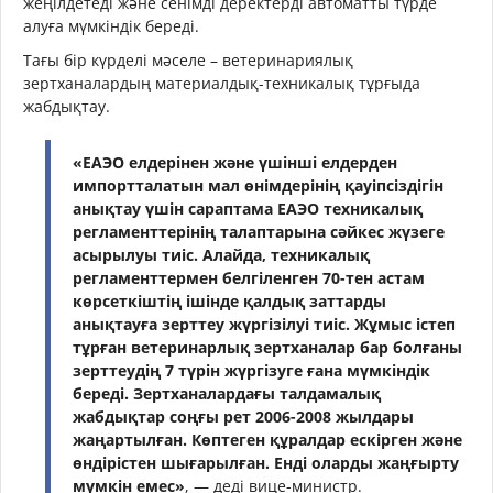
жеңілдетеді және сенімді деректерді автоматты түрде
алуға мүмкіндік береді.
Тағы бір күрделі мәселе – ветеринариялық
зертханалардың материалдық-техникалық тұрғыда
жабдықтау.
«ЕАЭО елдерінен және үшінші елдерден
импортталатын мал өнімдерінің қауіпсіздігін
анықтау үшін сараптама ЕАЭО техникалық
регламенттерінің талаптарына сәйкес жүзеге
асырылуы тиіс. Алайда, техникалық
регламенттермен белгіленген 70-тен астам
көрсеткіштің ішінде қалдық заттарды
анықтауға зерттеу жүргізілуі тиіс. Жұмыс істеп
тұрған ветеринарлық зертханалар бар болғаны
зерттеудің 7 түрін жүргізуге ғана мүмкіндік
береді. Зертханалардағы талдамалық
жабдықтар соңғы рет 2006-2008 жылдары
жаңартылған. Көптеген құралдар ескірген және
өндірістен шығарылған. Енді оларды жаңғырту
мүмкін емес»
, — деді вице-министр.