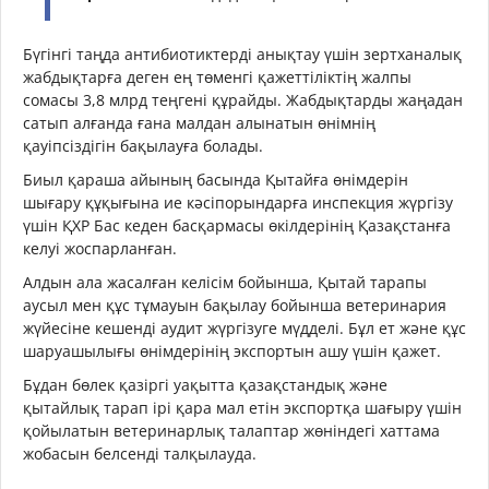
Бүгінгі таңда антибиотиктерді анықтау үшін зертханалық
жабдықтарға деген ең төменгі қажеттіліктің жалпы
сомасы 3,8 млрд теңгені құрайды. Жабдықтарды жаңадан
сатып алғанда ғана малдан алынатын өнімнің
қауіпсіздігін бақылауға болады.
Биыл қараша айының басында Қытайға өнімдерін
шығару құқығына ие кәсіпорындарға инспекция жүргізу
үшін ҚХР Бас кеден басқармасы өкілдерінің Қазақстанға
келуі жоспарланған.
Алдын ала жасалған келісім бойынша, Қытай тарапы
аусыл мен құс тұмауын бақылау бойынша ветеринария
жүйесіне кешенді аудит жүргізуге мүдделі. Бұл ет және құс
шаруашылығы өнімдерінің экспортын ашу үшін қажет.
Бұдан бөлек қазіргі уақытта қазақстандық және
қытайлық тарап ірі қара мал етін экспортқа шағыру үшін
қойылатын ветеринарлық талаптар жөніндегі хаттама
жобасын белсенді талқылауда.