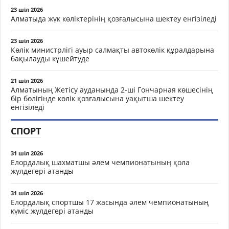
23 шіл 2026
Алматыда жүк көліктерінің қозғалысына шектеу енгізіледі
23 шіл 2026
Көлік министрлігі ауыр салмақты автокөлік құралдарына
бақылауды күшейтуде
21 шіл 2026
Алматының Жетісу ауданында 2-ші Гончарная көшесінің
бір бөлігінде көлік қозғалысына уақытша шектеу
енгізіледі
СПОРТ
31 шіл 2026
Елордалық шахматшы әлем чемпионатының қола
жүлдегері атанды
31 шіл 2026
Елордалық спортшы 17 жасында әлем чемпионатының
күміс жүлдегері атанды