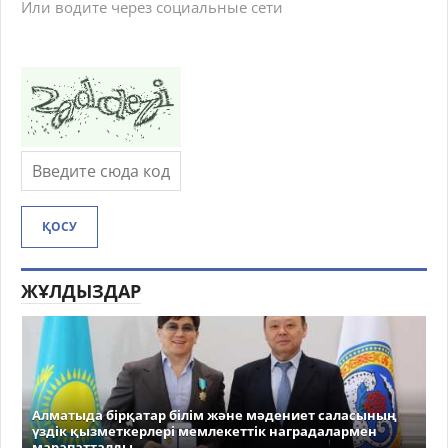
Или водите через социальные сети
ҚОСУ
ЖҰЛДЫЗДАР
Алматыда бірқатар білім және мәдениет саласының
үздік қызметкерлері мемлекеттік наградалармен
марапатталды