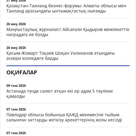
27 мау 2026
Қазақстан-Таиланд бизнес-форумы: Алматы облысы мен
Таиланд арасындағы ынтымақтастық нығаяды
26 мау 2026
Маңғыстаулық журналист Айсағали Қыдыров мемлекеттік
наградаға ие болды
26 мау 2026
Қасым-Жомарт Тоқаев Шоқан Уәлиханов атындағы
әскери колледжге барды
ОҚИҒАЛАР
09 там 2026
Астанада түнде салют атқан екі ер адам 5 тәулікке
қамалды
07 там 2026
Павлодар облысы бойынша ҚАЖД мекемесіне тыйым
салынған заттарды жеткізу әрекеттерінің жолы кесілді
07 там 2026