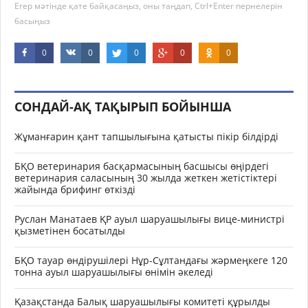
Егер мәтінде қате байқасаңыз, оны таңдап, Ctrl+Enter пернелерін
басыңыз
0
0
0
0
0
СОНДАЙ-АҚ ТАҚЫРЫП БОЙЫНША
Жұманғарин қант тапшылығына қатысты пікір білдірді
БҚО ветеринария басқармасының басшысы өңірдегі
ветеринария саласының 30 жылда жеткен жетістіктері
жайында брифинг өткізді
Руслан Манатаев ҚР ауыл шаруашылығы вице-министрі
қызметінен босатылды
БҚО тауар өндірушілері Нұр-Сұлтандағы жәрмеңкеге 120
тонна ауыл шаруашылығы өнімін әкеледі
Қазақстанда Балық шаруашылығы комитеті құрылды