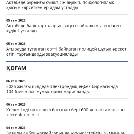
Ақтөбеде бұрынғы сүйіктісін аңдып, психологиялық
қысым көрсеткен ер адам ұсталды
05 там 2026
Ақтөбеде банк карталарын заңсыз айналымға енгізген
күдікті ұсталды
05 там 2026
Атырауда тұтанған өртті байқаған полицей шұғыл әрекет
етіп, тұрғындарды эвакуациялады
ҚОҒАМ
06 там 2026
2026 жылғы шілдеде Электрондық еңбек биржасында
104,6 мың бос жұмыс орны жарияланды
06 там 2026
Қолжетімді орта: жыл басынан бері 600-ден астам нысан
тексерістен өтті
04 там 2026
Зиянды еңбек жағдайларында жұмыс істейтін 26 мыңнан