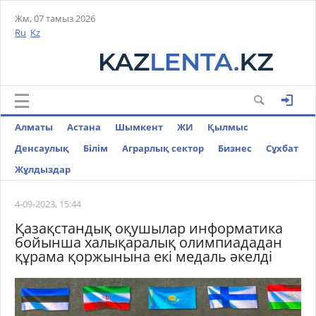
Жм, 07 тамыз 2026
Ru
Kz
Алматы
Астана
Шымкент
ЖИ
Қылмыс
Денсаулық
Білім
Аграрлық сектор
Бизнес
Cұхбат
Жұлдыздар
4-09-2023, 15:44
Қазақстандық оқушылар информатика
бойынша халықаралық олимпиададан
құрама қоржынына екі медаль әкелді