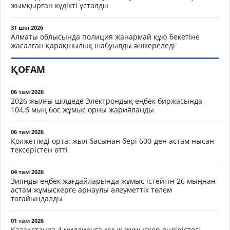
жымқырған күдікті ұсталды
31 шіл 2026
Алматы облысында полиция жанармай құю бекетіне
жасалған қарақшылық шабуылды әшкереледі
ҚОҒАМ
06 там 2026
2026 жылғы шілдеде Электрондық еңбек биржасында
104,6 мың бос жұмыс орны жарияланды
06 там 2026
Қолжетімді орта: жыл басынан бері 600-ден астам нысан
тексерістен өтті
04 там 2026
Зиянды еңбек жағдайларында жұмыс істейтін 26 мыңнан
астам жұмыскерге арнаулы әлеуметтік төлем
тағайындалды
01 там 2026
Қазақстанда 4 миллионға жуық жұмыскер өндірістегі