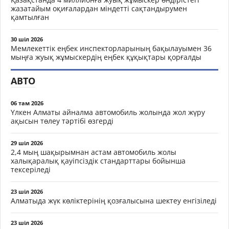
жазатайым оқиғалардан міндетті сақтандырумен
қамтылған
30 шіл 2026
Мемлекеттік еңбек инспекторларының бақылауымен 36
мыңға жуық жұмыскердің еңбек құқықтары қорғалды
АВТО
06 там 2026
Үлкен Алматы айналма автомобиль жолында жол жүру
ақысын төлеу тәртібі өзгерді
29 шіл 2026
2,4 мың шақырымнан астам автомобиль жолы
халықаралық қауіпсіздік стандарттары бойынша
тексеріледі
23 шіл 2026
Алматыда жүк көліктерінің қозғалысына шектеу енгізіледі
23 шіл 2026