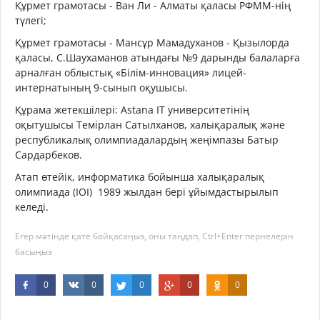
Құрмет грамотасы - Ван Ли - Алматы қаласы РФММ-нің
түлегі;
Құрмет грамотасы - Мансұр Мамадуханов - Қызылорда
қаласы, С.Шаухаманов атындағы №9 дарынды балаларға
арналған облыстық «Білім-инновация» лицей-
интернатының 9-сынып оқушысы.
Құрама жетекшілері: Astana IT университетінің
оқытушысы Темірлан Сатылханов, халықаралық және
республикалық олимпиадалардың жеңімпазы Батыр
Сардарбеков.
Атап өтейік, информатика бойынша халықаралық
олимпиада (IOI) 1989 жылдан бері ұйымдастырылып
келеді.
Егер мәтінде қате байқасаңыз, оны таңдап, Ctrl+Enter пернелерін
басыңыз
0
0
0
0
0