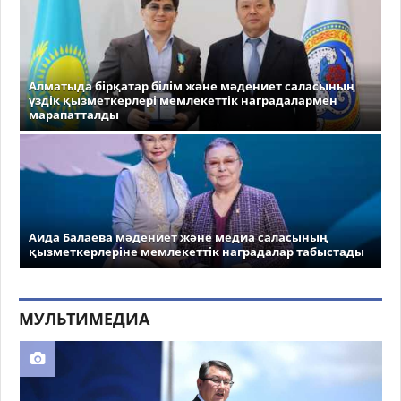
Алматыда бірқатар білім және мәдениет саласының
үздік қызметкерлері мемлекеттік наградалармен
марапатталды
Аида Балаева мәдениет және медиа саласының
қызметкерлеріне мемлекеттік наградалар табыстады
МУЛЬТИМЕДИА