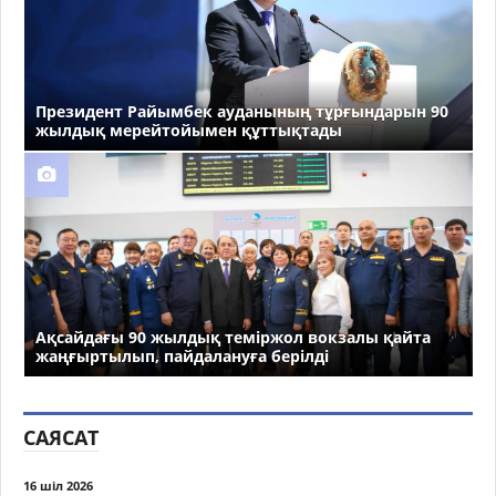
Президент Райымбек ауданының тұрғындарын 90
жылдық мерейтойымен құттықтады
Ақсайдағы 90 жылдық теміржол вокзалы қайта
жаңғыртылып, пайдалануға берілді
САЯСАТ
16 шіл 2026