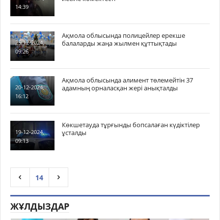
14:39
Ақмола облысында полицейлер ерекше
балаларды жаңа жылмен құттықтады
25-12-2024,
09:26
Ақмола облысында алимент төлемейтін 37
адамның орналасқан жері анықталды
20-12-2024,
16:12
Көкшетауда тұрғынды бопсалаған күдіктілер
ұсталды
19-12-2024,
09:13
14
ЖҰЛДЫЗДАР