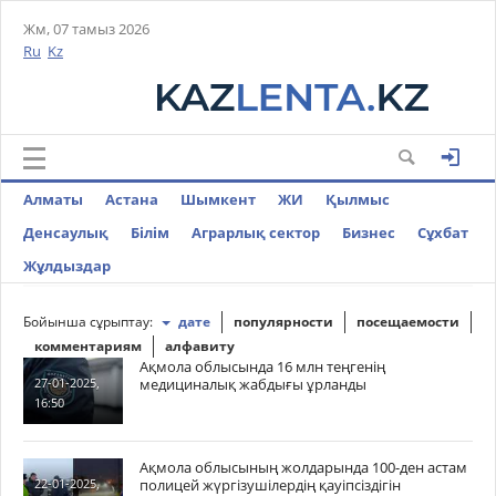
Жм, 07 тамыз 2026
Ru
Kz
Алматы
Астана
Шымкент
ЖИ
Қылмыс
Денсаулық
Білім
Аграрлық сектор
Бизнес
Cұхбат
Жұлдыздар
Бойынша сұрыптау:
дате
популярности
посещаемости
комментариям
алфавиту
Ақмола облысында 16 млн теңгенің
медициналық жабдығы ұрланды
27-01-2025,
16:50
Ақмола облысының жолдарында 100-ден астам
полицей жүргізушілердің қауіпсіздігін
22-01-2025,