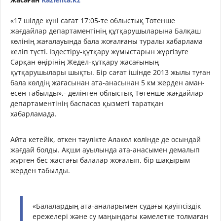
«17 шілде күні сағат 17:05-те облыстық Төтенше
жағдайлар департаментінің құтқарушыларына Балқаш
көлінің жағалауында бала жоғалғаны туралы хабарлама
келіп түсті. Іздестіру-құтқару жұмыстарын жүргізуге
Сарқан өңірінің Жедел-құтқару жасағының
құтқарушылары шықты. Бір сағат ішінде 2013 жылы туған
бала көлдің жағасынан ата-анасынан 5 км жерден аман-
есен табылды»,- делінген облыстық Төтенше жағдайлар
департаментінің баспасөз қызметі таратқан
хабарламада.
Айта кетейік, өткен тәулікте Алакөл көлінде де осындай
жағдай болды. Ақши ауылында ата-анасымен демалып
жүрген бес жастағы балалар жоғалып, бір шақырым
жерден табылды.
«Балалардың ата-аналарымен судағы қауіпсіздік
ережелері және су маңындағы кәмелетке толмаған