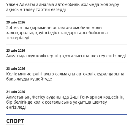
Үлкен Алматы айналма автомобиль жолында жол жүру
ақысын төлеу тәртібі өзгерді
29 шіл 2026
2,4 мың шақырымнан астам автомобиль жолы
халықаралық қауіпсіздік стандарттары бойынша
тексеріледі
23 шіл 2026
Алматыда жүк көліктерінің қозғалысына шектеу енгізіледі
23 шіл 2026
Көлік министрлігі ауыр салмақты автокөлік құралдарына
бақылауды күшейтуде
21 шіл 2026
Алматының Жетісу ауданында 2-ші Гончарная көшесінің
бір бөлігінде көлік қозғалысына уақытша шектеу
енгізіледі
СПОРТ