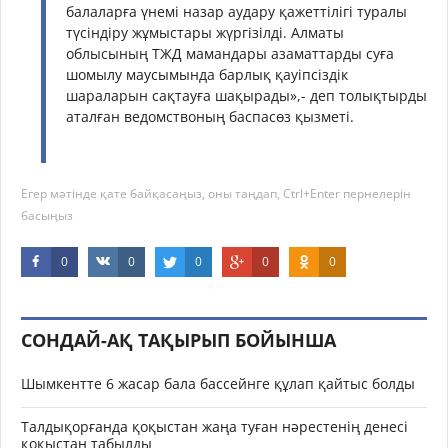
балаларға үнемі назар аудару қажеттілігі туралы
түсіндіру жұмыстары жүргізілді. Алматы
облысының ТЖД мамандары азаматтарды суға
шомылу маусымында барлық қауіпсіздік
шараларын сақтауға шақырады»,- деп толықтырды
аталған ведомствоның баспасөз қызметі.
Егер мәтінде қате байқасаңыз, оны таңдап, Ctrl+Enter пернелерін
басыңыз
0
0
0
0
0
СОНДАЙ-АҚ ТАҚЫРЫП БОЙЫНША
Шымкентте 6 жасар бала бассейнге құлап қайтыс болды
Талдықорғанда қоқыстан жаңа туған нәрестенің денесі
қоқыстан табылды