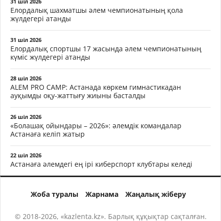
31 шіл 2026
Елордалық шахматшы әлем чемпионатының қола
жүлдегері атанды
31 шіл 2026
Елордалық спортшы 17 жасында әлем чемпионатының
күміс жүлдегері атанды
28 шіл 2026
ALEM PRO CAMP: Астанада көркем гимнастикадан
ауқымды оқу-жаттығу жиыны басталды
26 шіл 2026
«Болашақ ойындары – 2026»: әлемдік командалар
Астанаға келіп жатыр
22 шіл 2026
Астанаға әлемдегі ең ірі киберспорт клубтары келеді
Жоба туралы
Жарнама
Жаңалық жіберу
© 2018-2026, «kazlenta.kz». Барлық құқықтар сақталған.