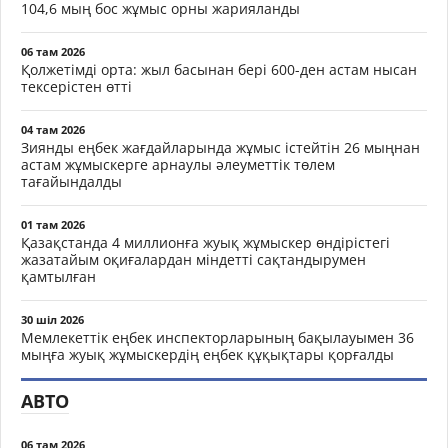
104,6 мың бос жұмыс орны жарияланды
06 там 2026
Қолжетімді орта: жыл басынан бері 600-ден астам нысан
тексерістен өтті
04 там 2026
Зиянды еңбек жағдайларында жұмыс істейтін 26 мыңнан
астам жұмыскерге арнаулы әлеуметтік төлем
тағайындалды
01 там 2026
Қазақстанда 4 миллионға жуық жұмыскер өндірістегі
жазатайым оқиғалардан міндетті сақтандырумен
қамтылған
30 шіл 2026
Мемлекеттік еңбек инспекторларының бақылауымен 36
мыңға жуық жұмыскердің еңбек құқықтары қорғалды
АВТО
06 там 2026