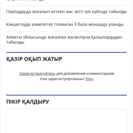
Павлодарда жоғалып кеткен жас жігіт өлі күйінде табылды
Көкшетауда кәмелетке толмаған 3 бала моншада уланды
Алматы облысында жоғалған жасөспірім Қызылордадан
табылды
ҚАЗІР ОҚЫП ЖАТЫР
Зарегистрируйтесь
для добавления комментариев
Уже зарегистрированы?
Кіру
ПІКІР ҚАЛДЫРУ