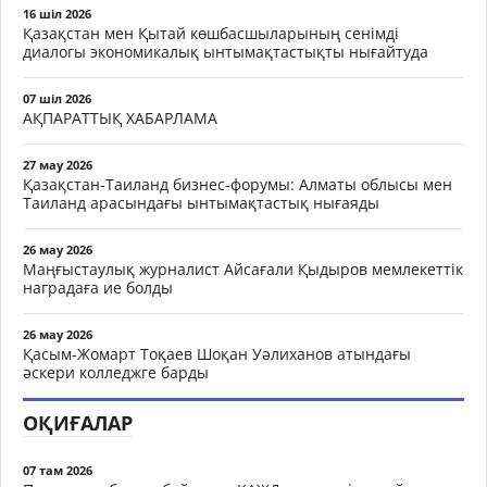
16 шіл 2026
Қазақстан мен Қытай көшбасшыларының сенімді
диалогы экономикалық ынтымақтастықты нығайтуда
07 шіл 2026
АҚПАРАТТЫҚ ХАБАРЛАМА
27 мау 2026
Қазақстан-Таиланд бизнес-форумы: Алматы облысы мен
Таиланд арасындағы ынтымақтастық нығаяды
26 мау 2026
Маңғыстаулық журналист Айсағали Қыдыров мемлекеттік
наградаға ие болды
26 мау 2026
Қасым-Жомарт Тоқаев Шоқан Уәлиханов атындағы
әскери колледжге барды
ОҚИҒАЛАР
07 там 2026