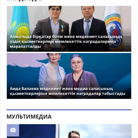
Алматыда бірқатар білім және мәдениет саласының
үздік қызметкерлері мемлекеттік наградалармен
марапатталды
Аида Балаева мәдениет және медиа саласының
қызметкерлеріне мемлекеттік наградалар табыстады
МУЛЬТИМЕДИА