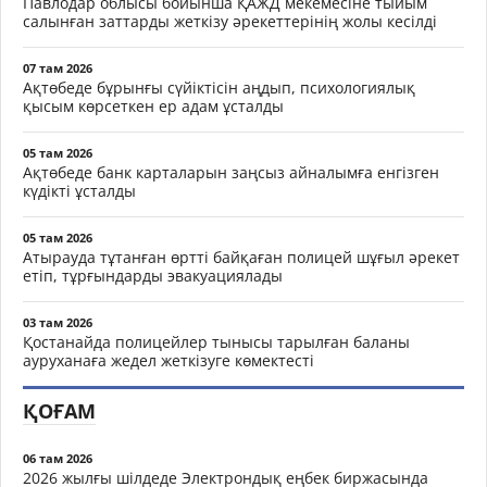
Павлодар облысы бойынша ҚАЖД мекемесіне тыйым
салынған заттарды жеткізу әрекеттерінің жолы кесілді
07 там 2026
Ақтөбеде бұрынғы сүйіктісін аңдып, психологиялық
қысым көрсеткен ер адам ұсталды
05 там 2026
Ақтөбеде банк карталарын заңсыз айналымға енгізген
күдікті ұсталды
05 там 2026
Атырауда тұтанған өртті байқаған полицей шұғыл әрекет
етіп, тұрғындарды эвакуациялады
03 там 2026
Қостанайда полицейлер тынысы тарылған баланы
ауруханаға жедел жеткізуге көмектесті
ҚОҒАМ
06 там 2026
2026 жылғы шілдеде Электрондық еңбек биржасында