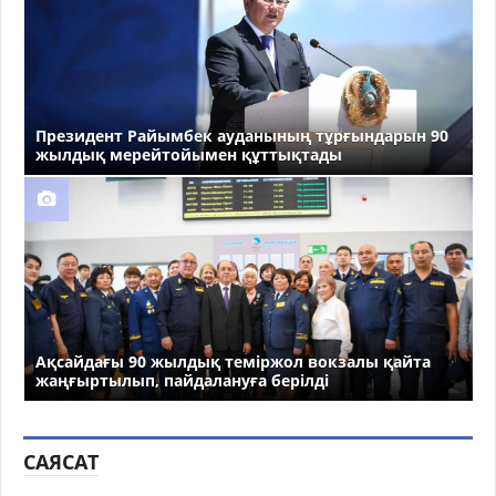
Президент Райымбек ауданының тұрғындарын 90
жылдық мерейтойымен құттықтады
Ақсайдағы 90 жылдық теміржол вокзалы қайта
жаңғыртылып, пайдалануға берілді
САЯСАТ