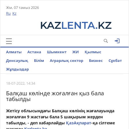
Жм, 07 тамыз 2026
Ru
Kz
Алматы
Астана
Шымкент
ЖИ
Қылмыс
Денсаулық
Білім
Аграрлық сектор
Бизнес
Cұхбат
Жұлдыздар
18-07-2022, 14:34
Балқаш көлінде жоғалған қыз бала
табылды
Жетісу облысындағы Балқаш көлінің жағалауында
жоғалған 9 жастағы бала 5 шақырым жерден
табылды, - деп хабарлайды
ҚазАқпарат
-қа сілтеме
жасаған
Kazlenta.kz