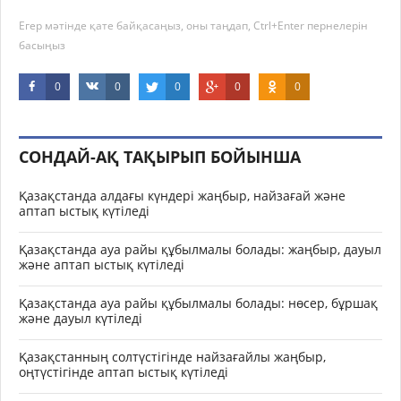
Егер мәтінде қате байқасаңыз, оны таңдап, Ctrl+Enter пернелерін
басыңыз
0
0
0
0
0
СОНДАЙ-АҚ ТАҚЫРЫП БОЙЫНША
Қазақстанда алдағы күндері жаңбыр, найзағай және
аптап ыстық күтіледі
Қазақстанда ауа райы құбылмалы болады: жаңбыр, дауыл
және аптап ыстық күтіледі
Қазақстанда ауа райы құбылмалы болады: нөсер, бұршақ
және дауыл күтіледі
Қазақстанның солтүстігінде найзағайлы жаңбыр,
оңтүстігінде аптап ыстық күтіледі