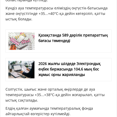
Күндіз ауа температурасы еліміздің оңтүстік-батысында
және оңтүстігінде +35...+40°С-қа дейін көтеріліп, қатты
ыстық болады.
Қазақстанда 589 дәрілік препараттың
бағасы төмендеді
2026 жылғы шілдеде Электрондық
еңбек биржасында 104,6 мың бос
жұмыс орны жарияланды
Солтүстік, шығыс және орталық өңірлерде де ауа
температурасы +35...+38°С-қа дейін жоғарылап, қатты
ыстық сақталады.
Елдің қалған аумағында температуралық фонда
айтарлықтай өзгерістер күтілмейді.