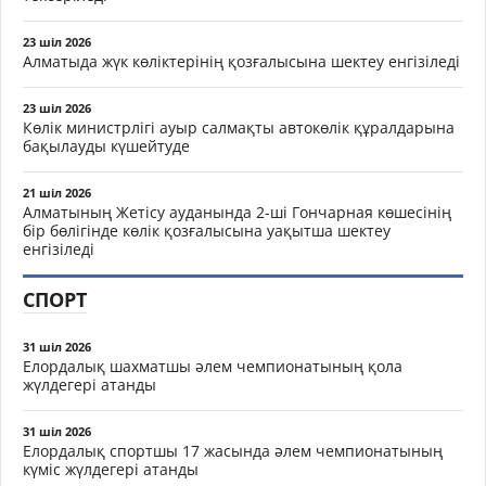
23 шіл 2026
Алматыда жүк көліктерінің қозғалысына шектеу енгізіледі
23 шіл 2026
Көлік министрлігі ауыр салмақты автокөлік құралдарына
бақылауды күшейтуде
21 шіл 2026
Алматының Жетісу ауданында 2-ші Гончарная көшесінің
бір бөлігінде көлік қозғалысына уақытша шектеу
енгізіледі
СПОРТ
31 шіл 2026
Елордалық шахматшы әлем чемпионатының қола
жүлдегері атанды
31 шіл 2026
Елордалық спортшы 17 жасында әлем чемпионатының
күміс жүлдегері атанды