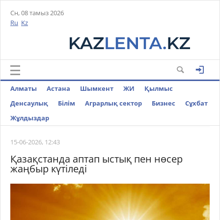
Сн, 08 тамыз 2026
Ru
Kz
Алматы
Астана
Шымкент
ЖИ
Қылмыс
Денсаулық
Білім
Аграрлық сектор
Бизнес
Cұхбат
Жұлдыздар
15-06-2026, 12:43
Қазақстанда аптап ыстық пен нөсер
жаңбыр күтіледі