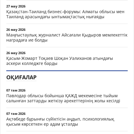
27 мау 2026
Қазақстан-Таиланд бизнес-форумы: Алматы облысы мен
Таиланд арасындағы ынтымақтастық нығаяды
26 мау 2026
Маңғыстаулық журналист Айсағали Қыдыров мемлекеттік
наградаға ие болды
26 мау 2026
Қасым-Жомарт Тоқаев Шоқан Уәлиханов атындағы
әскери колледжге барды
ОҚИҒАЛАР
07 там 2026
Павлодар облысы бойынша ҚАЖД мекемесіне тыйым
салынған заттарды жеткізу әрекеттерінің жолы кесілді
07 там 2026
Ақтөбеде бұрынғы сүйіктісін аңдып, психологиялық
қысым көрсеткен ер адам ұсталды