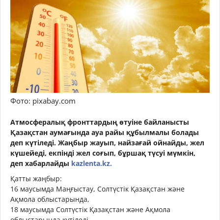
Фото: pixabay.com
Атмосфералық фронттардың өтуіне байланысты
Қазақстан аумағында ауа райы құбылмалы болады
деп күтіледі. Жаңбыр жауып, найзағай ойнайды, жел
күшейеді, екпінді жел соғып, бұршақ түсуі мүмкін,
деп хабарлайды
kazlenta.kz.
Қатты жаңбыр:
16 маусымда Маңғыстау, Солтүстік Қазақстан және
Ақмола облыстарында,
18 маусымда Солтүстік Қазақстан және Ақмола
облыстарында күтіледі.