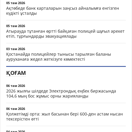
05 там 2026
Ақтөбеде банк карталарын заңсыз айналымға енгізген
күдікті ұсталды
05 там 2026
Атырауда тұтанған өртті байқаған полицей шұғыл әрекет
етіп, тұрғындарды эвакуациялады
03 там 2026
Қостанайда полицейлер тынысы тарылған баланы
ауруханаға жедел жеткізуге көмектесті
ҚОҒАМ
06 там 2026
2026 жылғы шілдеде Электрондық еңбек биржасында
104,6 мың бос жұмыс орны жарияланды
06 там 2026
Қолжетімді орта: жыл басынан бері 600-ден астам нысан
тексерістен өтті
04 там 2026