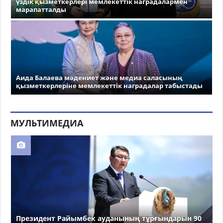
үздік қызметкерлері мемлекеттік наградалармен
марапатталды
Аида Балаева мәдениет және медиа саласының
қызметкерлеріне мемлекеттік наградалар табыстады
МУЛЬТИМЕДИА
Президент Райымбек ауданының тұрғындарын 90