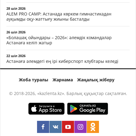
28 шіл 2026
ALEM PRO CAMP: Астанада көркем гимнастикадан
ауқымды оқу-жаттығу жиыны басталды
26 шіл 2026
«Болашақ ойындары – 2026»: әлемдік командалар
Астанаға келіп жатыр
22 шіл 2026
Астанаға әлемдегі ең ірі киберспорт клубтары келеді
Жоба туралы
Жарнама
Жаңалық жіберу
© 2018-2026, «kazlenta.kz». Барлық құқықтар сақталған.