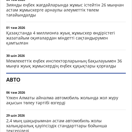
Зиянды еңбек жағдайларында жұмыс істейтін 26 мыңнан
астам жұмыскерге арнаулы әлеуметтік төлем
тағайындалды
01 там 2026
Қазақстанда 4 миллионға жуық жұмыскер өндірістегі
жазатайым оқиғалардан міндетті сақтандырумен
қамтылған
30 шіл 2026
Мемлекеттік еңбек инспекторларының бақылауымен 36
мыңға жуық жұмыскердің еңбек құқықтары қорғалды
АВТО
06 там 2026
Үлкен Алматы айналма автомобиль жолында жол жүру
ақысын төлеу тәртібі өзгерді
29 шіл 2026
2,4 мың шақырымнан астам автомобиль жолы
халықаралық қауіпсіздік стандарттары бойынша
тексеріледі