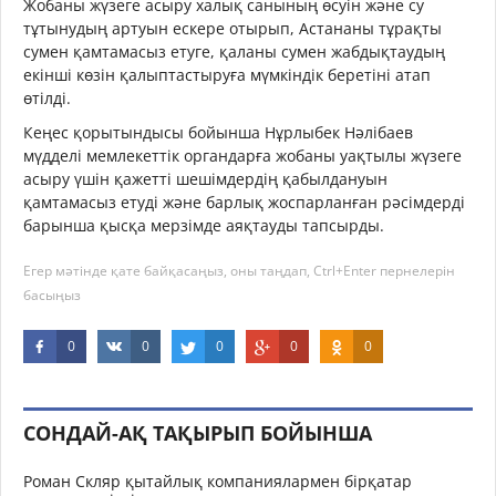
Жобаны жүзеге асыру халық санының өсуін және су
тұтынудың артуын ескере отырып, Астананы тұрақты
сумен қамтамасыз етуге, қаланы сумен жабдықтаудың
екінші көзін қалыптастыруға мүмкіндік беретіні атап
өтілді.
Кеңес қорытындысы бойынша Нұрлыбек Нәлібаев
мүдделі мемлекеттік органдарға жобаны уақтылы жүзеге
асыру үшін қажетті шешімдердің қабылдануын
қамтамасыз етуді және барлық жоспарланған рәсімдерді
барынша қысқа мерзімде аяқтауды тапсырды.
Егер мәтінде қате байқасаңыз, оны таңдап, Ctrl+Enter пернелерін
басыңыз
0
0
0
0
0
СОНДАЙ-АҚ ТАҚЫРЫП БОЙЫНША
Роман Скляр қытайлық компаниялармен бірқатар