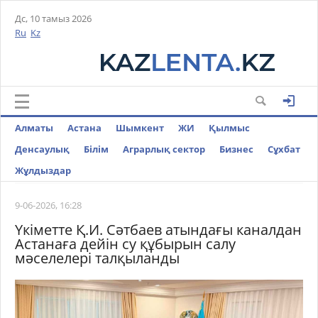
Дс, 10 тамыз 2026
Ru
Kz
Алматы
Астана
Шымкент
ЖИ
Қылмыс
Денсаулық
Білім
Аграрлық сектор
Бизнес
Cұхбат
Жұлдыздар
9-06-2026, 16:28
Үкіметте Қ.И. Сәтбаев атындағы каналдан
Астанаға дейін су құбырын салу
мәселелері талқыланды