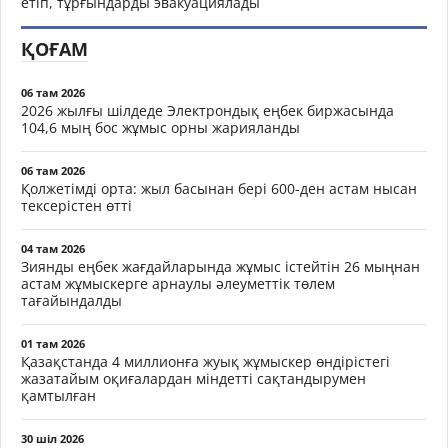
етіп, тұрғындарды эвакуациялады
ҚОҒАМ
06 там 2026
2026 жылғы шілдеде Электрондық еңбек биржасында
104,6 мың бос жұмыс орны жарияланды
06 там 2026
Қолжетімді орта: жыл басынан бері 600-ден астам нысан
тексерістен өтті
04 там 2026
Зиянды еңбек жағдайларында жұмыс істейтін 26 мыңнан
астам жұмыскерге арнаулы әлеуметтік төлем
тағайындалды
01 там 2026
Қазақстанда 4 миллионға жуық жұмыскер өндірістегі
жазатайым оқиғалардан міндетті сақтандырумен
қамтылған
30 шіл 2026