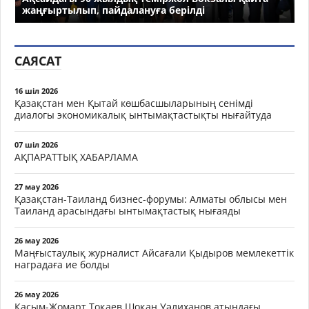
жаңғыртылып, пайдалануға берілді
САЯСАТ
16 шіл 2026
Қазақстан мен Қытай көшбасшыларының сенімді
диалогы экономикалық ынтымақтастықты нығайтуда
07 шіл 2026
АҚПАРАТТЫҚ ХАБАРЛАМА
27 мау 2026
Қазақстан-Таиланд бизнес-форумы: Алматы облысы мен
Таиланд арасындағы ынтымақтастық нығаяды
26 мау 2026
Маңғыстаулық журналист Айсағали Қыдыров мемлекеттік
наградаға ие болды
26 мау 2026
Қасым-Жомарт Тоқаев Шоқан Уәлиханов атындағы