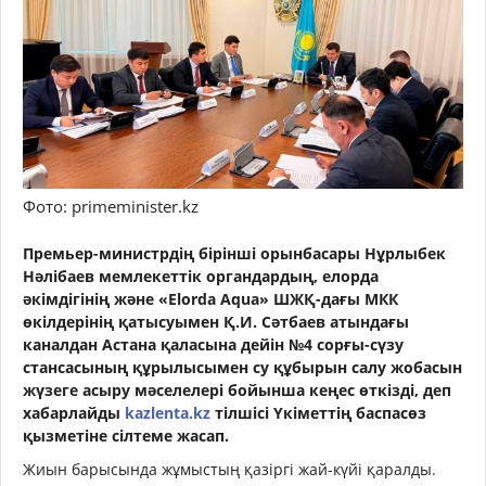
Фото: primeminister.kz
Премьер-министрдің бірінші орынбасары Нұрлыбек
Нәлібаев мемлекеттік органдардың, елорда
әкімдігінің және «Elorda Aqua» ШЖҚ-дағы МКК
өкілдерінің қатысуымен Қ.И. Сәтбаев атындағы
каналдан Астана қаласына дейін №4 сорғы-сүзу
стансасының құрылысымен су құбырын салу жобасын
жүзеге асыру мәселелері бойынша кеңес өткізді, деп
хабарлайды
kazlenta.kz
тілшісі Үкіметтің баспасөз
қызметіне сілтеме жасап.
Жиын барысында жұмыстың қазіргі жай-күйі қаралды.