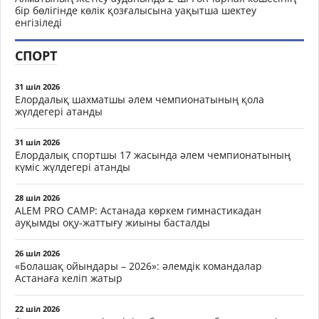
бір бөлігінде көлік қозғалысына уақытша шектеу
енгізіледі
СПОРТ
31 шіл 2026
Елордалық шахматшы әлем чемпионатының қола
жүлдегері атанды
31 шіл 2026
Елордалық спортшы 17 жасында әлем чемпионатының
күміс жүлдегері атанды
28 шіл 2026
ALEM PRO CAMP: Астанада көркем гимнастикадан
ауқымды оқу-жаттығу жиыны басталды
26 шіл 2026
«Болашақ ойындары – 2026»: әлемдік командалар
Астанаға келіп жатыр
22 шіл 2026