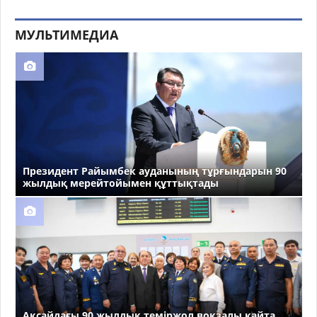
МУЛЬТИМЕДИА
Президент Райымбек ауданының тұрғындарын 90
жылдық мерейтойымен құттықтады
Ақсайдағы 90 жылдық теміржол вокзалы қайта