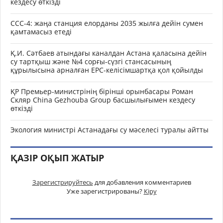
кездесу өткізді
ССС-4: жаңа станция елорданы 2035 жылға дейін сумен
қамтамасыз етеді
Қ.И. Сәтбаев атындағы каналдан Астана қаласына дейін
су тартқыш және №4 сорғы-сүзгі стансасының
құрылысына арналған EPC-келісімшартқа қол қойылды
ҚР Премьер-министрінің бірінші орынбасары Роман
Скляр China Gezhouba Group басшылығымен кездесу
өткізді
Экология министрі Астанадағы су мәселесі туралы айтты
ҚАЗІР ОҚЫП ЖАТЫР
Зарегистрируйтесь
для добавления комментариев
Уже зарегистрированы?
Кіру