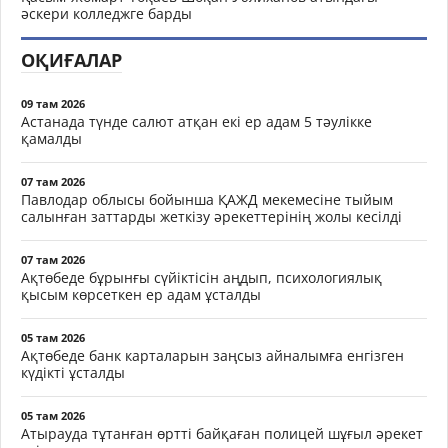
әскери колледжге барды
ОҚИҒАЛАР
09 там 2026
Астанада түнде салют атқан екі ер адам 5 тәулікке
қамалды
07 там 2026
Павлодар облысы бойынша ҚАЖД мекемесіне тыйым
салынған заттарды жеткізу әрекеттерінің жолы кесілді
07 там 2026
Ақтөбеде бұрынғы сүйіктісін аңдып, психологиялық
қысым көрсеткен ер адам ұсталды
05 там 2026
Ақтөбеде банк карталарын заңсыз айналымға енгізген
күдікті ұсталды
05 там 2026
Атырауда тұтанған өртті байқаған полицей шұғыл әрекет