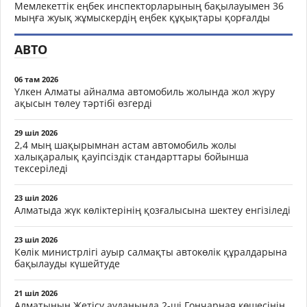
Мемлекеттік еңбек инспекторларының бақылауымен 36
мыңға жуық жұмыскердің еңбек құқықтары қорғалды
АВТО
06 там 2026
Үлкен Алматы айналма автомобиль жолында жол жүру
ақысын төлеу тәртібі өзгерді
29 шіл 2026
2,4 мың шақырымнан астам автомобиль жолы
халықаралық қауіпсіздік стандарттары бойынша
тексеріледі
23 шіл 2026
Алматыда жүк көліктерінің қозғалысына шектеу енгізіледі
23 шіл 2026
Көлік министрлігі ауыр салмақты автокөлік құралдарына
бақылауды күшейтуде
21 шіл 2026
Алматының Жетісу ауданында 2-ші Гончарная көшесінің