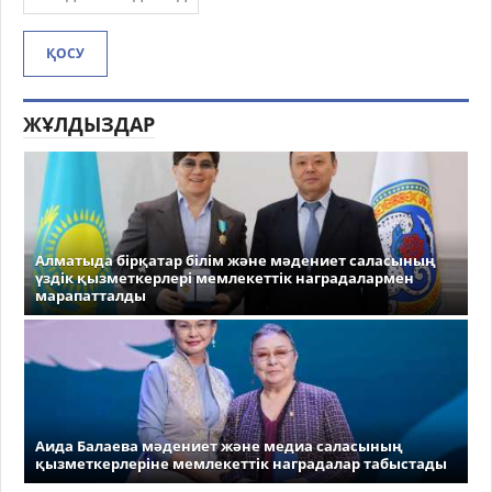
ҚОСУ
ЖҰЛДЫЗДАР
Алматыда бірқатар білім және мәдениет саласының
үздік қызметкерлері мемлекеттік наградалармен
марапатталды
Аида Балаева мәдениет және медиа саласының
қызметкерлеріне мемлекеттік наградалар табыстады