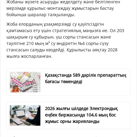
Жобаны жүзеге асыруды жеделдету және белгіленген
мерзімде құрылыс-монтаждау жұмыстарын бастау
бойынша шаралар талқыланды.
Жоба елорданың ұзақмерзімді су қауіпсіздігін
қамтамасыз ету үшін стратегиялық маңызға ие. Ол 203
шақырым су құбырын, үш сорғы стансасын және
тәулігіне 210 мың м³ су өндіретін №4 сорғы-сүзу
стансасын салуды көздейді. Құрылысты аяқтау 2028
жылға жоспарланған.
Қазақстанда 589 дәрілік препараттың
бағасы төмендеді
2026 жылғы шілдеде Электрондық
еңбек биржасында 104,6 мың бос
жұмыс орны жарияланды