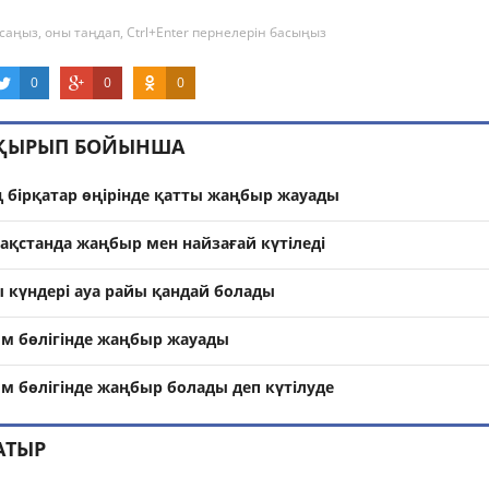
саңыз, оны таңдап, Ctrl+Enter пернелерін басыңыз
0
0
0
АҚЫРЫП БОЙЫНША
ң бірқатар өңірінде қатты жаңбыр жауады
ақстанда жаңбыр мен найзағай күтіледі
ы күндері ауа райы қандай болады
м бөлігінде жаңбыр жауады
м бөлігінде жаңбыр болады деп күтілуде
АТЫР