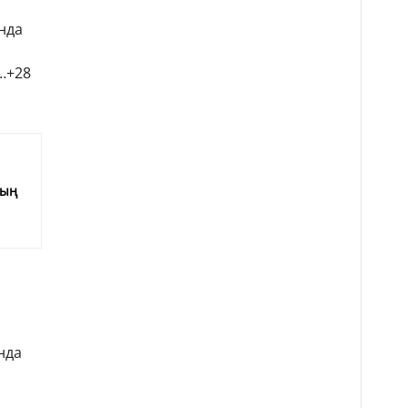
нда
0…+28
е
мың
нда