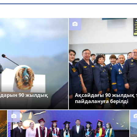
ндарын 90 жылдық
Ақсайдағы 90 жылдық 
пайдалануға берілді