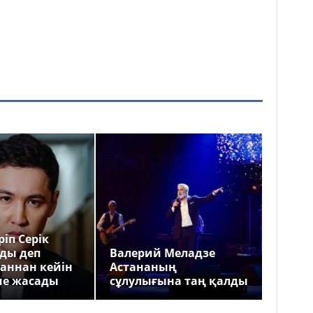
іп Серік
ды деп
Валерий Меладзе
аннан кейін
Астананың
ме жасады
сұлулығына таң қалды