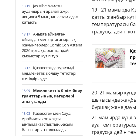
Jas Vibe Алматы
18:19
19 - 21 мамырда 
аудандарын аралап жүр:
қатты жаңбыр күті
акцияға 5 мыңнан астам адам
қатысты
температурасы бат
градусқа дейін көт
Аңызға айналған
18:17
ойындар мен ортағасырлық
жауынгерлер: Comic Con Astana
2026 қонақтарын қандай
Қа
қызықтар күтіп тұр
пр
тө
Қазақстанда туризмді
18:12
мемлекеттік қолдау тетіктері
жетілдірілуде
Мемлекеттік білім беру
18:09
20–21 мамыр күнде
гранттарының иегерлері
шығысында жаңбыр 
анықталды
бұршақ және дауы
Қазақстан мен Сауд
18:03
21 мамырда күндіз
Арабиясы көпжақты
ауа температурасы
ынтымақтастықтың басым
бағыттарын талқылады
градусқа дейін тө