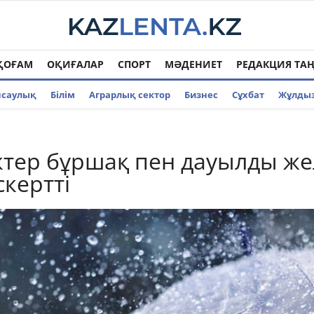
ҚОҒАМ
ОҚИҒАЛАР
СПОРТ
МӘДЕНИЕТ
РЕДАКЦИЯ ТА
нсаулық
Білім
Аграрлық сектор
Бизнес
Cұхбат
Жұлды
тер бұршақ пен дауылды же
скертті