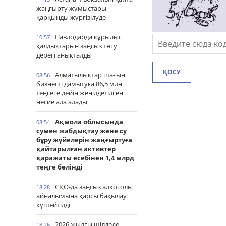
жаңғырту жұмыстары
қарқынды жүргізілуде
Павлодарда құрылыс
10:57
қалдықтарын заңсыз төгу
дерегі анықталды
ҚОСУ
Алматылықтар шағын
08:56
бизнесті дамытуға 86,5 млн
теңгеге дейін жеңілдетілген
несие ала алады
Ақмола облысында
08:54
сумен жабдықтау және су
бұру жүйелерін жаңғыртуға
қайтарылған активтер
қаражаты есебінен 1,4 млрд
теңге бөлінді
СҚО-да заңсыз алкоголь
18:28
айналымына қарсы бақылау
күшейтілді
2026 жылғы шілдеде
18:26