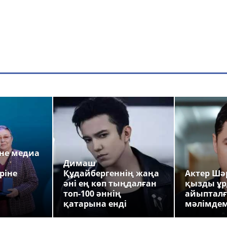
а
не медиа
Димаш
ріне
Құдайбергеннің жаңа
Актер Шәр
әні ең көп тыңдалған
қызды ұр
топ-100 әннің
айыпталғ
қатарына енді
мәлімде