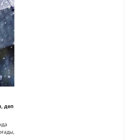
,
, деп
нда
оғады,