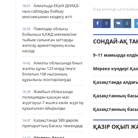
Алматыда ЕҚЫҰ ДИАҚБ-
18:01
Егер мәтінде қате байқа
ның сайлауды байқау
миссиясымен кездесу өтті
0
0
Павлодар облысы
16:55
бойынша ҚАЖД мекемесіне
тыйым салынған заттарды
СОНДАЙ-АҚ Т
жеткізу әрекеттерінің жолы
кесілді
9–11 мамырда елді
Алматы облысында биыл
16:42
Мереке күндері Қаз
жалпы құны 123 млрд теңге
болатын 106 нысанның
құрылысы жоспарлануда
Қазақстанда алдағ
Жамбыл облысында
16:39
Қазақстанның басы
полициядан қашқан мас
жүргізуші 7 жылға көлік жүргізу
құқығынан айырылды
Қазақстанның басы
Қазақстанда 589 дәрілік
14:47
ҚАЗІР ОҚЫП Ж
препараттың бағасы төмендеді
Шолпан-Атада
14:42