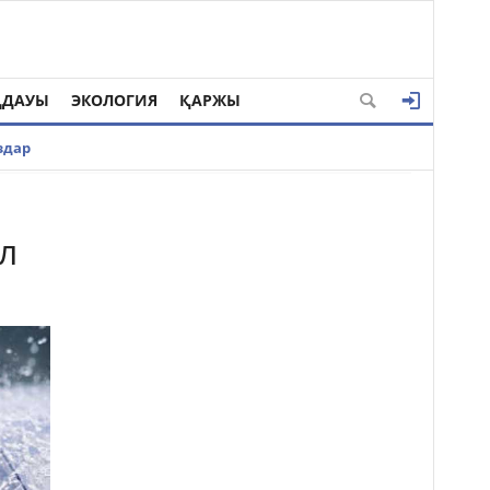
ҢДАУЫ
ЭКОЛОГИЯ
ҚАРЖЫ
здар
л