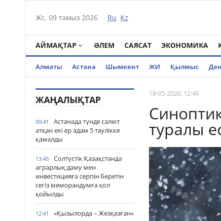
Жс, 09 тамыз 2026
Ru
Kz
АЙМАҚТАР
ӘЛЕМ
САЯСАТ
ЭКОНОМИКА
Алматы
Астана
Шымкент
ЖИ
Қылмыс
Де
18-05-2026, 12:49
ЖАҢАЛЫҚТАР
Синоптик
Астанада түнде салют
09:41
туралы е
атқан екі ер адам 5 тәулікке
қамалды
Солтүстік Қазақстанда
13:45
аграрлық даму мен
инвестицияға серпін беретін
сегіз меморандумға қол
қойылды
«Қызылорда – Жезқазған»
12:41