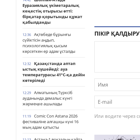
Еуразиялық үкіметаралық
кеңестің отырысы өтті:
бірқатар қорытынды құжат
қабылданды
ПІКІР ҚАЛДЫРУ
Ақтөбеде бұрынғы
12:36
сүйіктісін аңдып,
психологиялық қысым
көрсеткен ер адам ұсталды
Қазақстанда аптап
12:32
ыстық күшейеді: ауа
температурасы 41°С-қа дейін
көтеріледі
Алматының Түрксіб
12:29
ауданында демалыс күнгі
жәрмеңке ашылады
Или водите через 
Comic Con Astana 2026
11:19
фестиваліне алғашқы күні 16
мың адам қатысты
Астана-1 вокзалын қайта
11:13