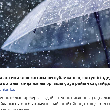
а антициклон жотасы республиканың солтүстігінде
 орталығында жылы әрі ашық ауа райын сақтайды
enta.kz.
түстік облыстар бұрынғыдай оңтүстік циклонның ықпалы
йланысты жаңбыр жауып, найзағай ойнап, екпінді жел с
ақ түсуі мүмкін.