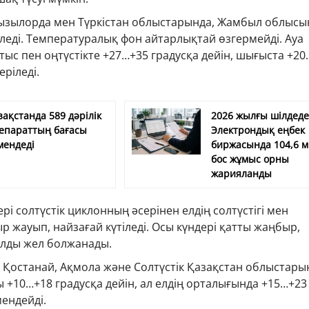
Қызылорда мен Түркістан облыстарында, Жамбыл облысы
леді. Температуралық фон айтарлықтай өзгермейді. Ауа
ыс пен оңтүстікте +27…+35 градусқа дейін, шығыста +2
еріледі.
зақстанда 589 дәрілік
2026 жылғы шілдед
епараттың бағасы
Электрондық еңбек
мендеді
биржасында 104,6 
бос жұмыс орны
жарияланды
рі солтүстік циклонның әсерінен елдің солтүстігі мен
жауып, найзағай күтіледі. Осы күндері қатты жаңбыр,
лды жел болжанады.
 Қостанай, Ақмола және Солтүстік Қазақстан облыстары
 +10…+18 градусқа дейін, ал елдің орталығында +15…+23
мендейді.