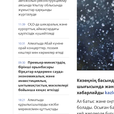
автожолын реконструкциялау
аясында Ұлытау облысында
жұмыстар қарқынды
жүргізілуде
СҚО-да шекаралық және
11:39
курорттық аймақтардағы
қауіпсіздік күшейтіледі
Алматыда Абай күніне
10:31
орай концерттер, поэзия
кештері мен көрмелер өтеді
Премьер-министрдің
09:30
бірінші орынбасары
бірқатар елдермен сауда-
экономикалық және
Кезеңнің басынд
инвестициялық
ынтымақтастық мәселелері
шығысында және
бойынша кеңес өткізді
хабарлайды
kazl
Алматыда
18:21
Ал батыс және оң
құрылысшыларды кәсіби
болады. Осыған ба
мерекесімен құттықтады
кей жерлерде бұрш