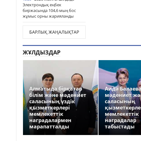
Электрондық еңбек
биржасында 104,6 мың бос
жұмыс орны жарияланды
БАРЛЫҚ ЖАҢАЛЫҚТАР
ЖҰЛДЫЗДАР
Алматыда бірқатар
Аида Балаев
білім және мәдениет
мәдениет жә
саласының үздік
саласының
қызметкерлері
қызметкерле
мемлекеттік
мемлекеттік
наградалармен
наградалар
марапатталды
табыстады