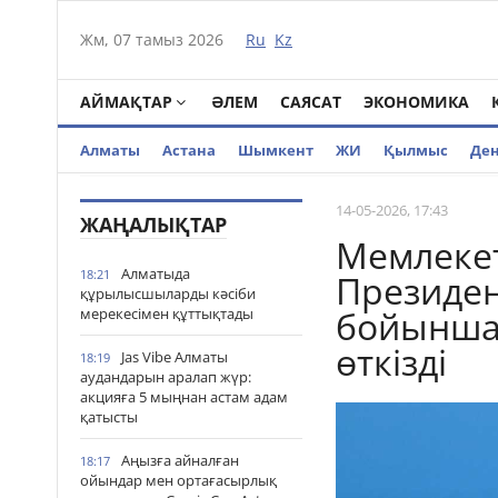
Жм, 07 тамыз 2026
Ru
Kz
АЙМАҚТАР
ӘЛЕМ
САЯСАТ
ЭКОНОМИКА
Алматы
Астана
Шымкент
ЖИ
Қылмыс
Де
14-05-2026, 17:43
ЖАҢАЛЫҚТАР
Мемлеке
Алматыда
18:21
Президен
құрылысшыларды кәсіби
бойынша
мерекесімен құттықтады
өткізді
Jas Vibe Алматы
18:19
аудандарын аралап жүр:
акцияға 5 мыңнан астам адам
қатысты
Аңызға айналған
18:17
ойындар мен ортағасырлық