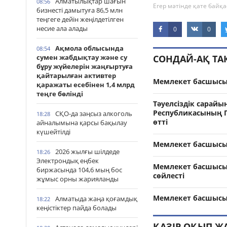
Алматылықтар шағын
08:56
Егер мәтінде қате байқа
бизнесті дамытуға 86,5 млн
теңгеге дейін жеңілдетілген
несие ала алады
0
0
Ақмола облысында
08:54
СОНДАЙ-АҚ Т
сумен жабдықтау және су
бұру жүйелерін жаңғыртуға
қайтарылған активтер
Мемлекет басшысы 
қаражаты есебінен 1,4 млрд
теңге бөлінді
Тәуелсіздік сарайы
Республикасының П
СҚО-да заңсыз алкоголь
18:28
өтті
айналымына қарсы бақылау
күшейтілді
Мемлекет басшысы 
2026 жылғы шілдеде
18:26
Электрондық еңбек
Мемлекет басшысы 
биржасында 104,6 мың бос
сөйлесті
жұмыс орны жарияланды
Мемлекет басшысы 
Алматыда жаңа қоғамдық
18:22
кеңістіктер пайда болады
ҚАЗІР ОҚЫП Ж