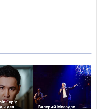
іп Серік
ды деп
Валерий Меладзе