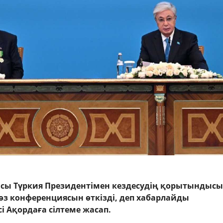
сы Түркия Президентімен кездесудің қорытындысы
з конференциясын өткізді, деп хабарлайды
сі Ақордаға сілтеме жасап.