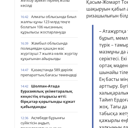
жеткізу әрекеттерінің жолы
Қасым-Жомарт Тоқ
кесілді
шақыруын қабыл а
ризашылығын білді
Алматы облысында биыл
16:42
жалпы құны 123 млрд теңге
болатын 106 нысанның
– Атажұртқа 
құрылысы жоспарлануда
бұрып, мемле
Жамбыл облысында
16:39
түрік – тамы
полициядан қашқан мас
мазмұны да 
жүргізуші 7 жылға көлік жүргізу
серіктесі. Е
құқығынан айырылды
ортақ мәдени
Қазақстанда 589 дәрілік
14:47
шынайы тіле
препараттың бағасы төмендеді
Ең басты мі
арттыру. Бүг
Шолпан-Атада
14:42
Еуразиялық үкіметаралық
халықаралық
кеңестің отырысы өтті:
Тайип Ердоға
бірқатар қорытынды құжат
жоқ. Тағы да
қабылданды
табысқа жет
Ақтөбеде бұрынғы
12:36
қажырлы еңб
сүйіктісін аңдып,
халқының да