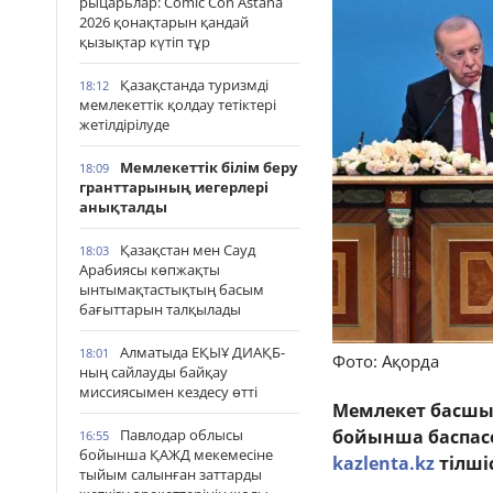
рыцарьлар: Comic Con Astana
2026 қонақтарын қандай
қызықтар күтіп тұр
Қазақстанда туризмді
18:12
мемлекеттік қолдау тетіктері
жетілдірілуде
Мемлекеттік білім беру
18:09
гранттарының иегерлері
анықталды
Қазақстан мен Сауд
18:03
Арабиясы көпжақты
ынтымақтастықтың басым
бағыттарын талқылады
Алматыда ЕҚЫҰ ДИАҚБ-
18:01
Фото: Ақорда
ның сайлауды байқау
миссиясымен кездесу өтті
Мемлекет басшы
бойынша баспасө
Павлодар облысы
16:55
бойынша ҚАЖД мекемесіне
kazlenta.kz
тілші
тыйым салынған заттарды