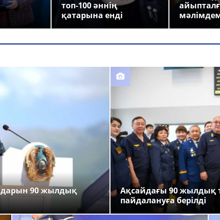
топ-100 әннің
айыпталғ
қатарына енді
мәлімде
ндарын 90 жылдық
Ақсайдағы 90 жылдық 
пайдалануға берілді