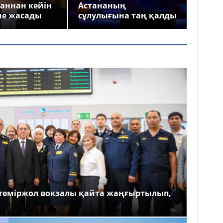
аннан кейін
Астананың
ме жасады
сұлулығына таң қалды
теміржол вокзалы қайта жаңғыртылып,