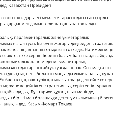
деді Қазақстан Президенті.
 соңғы жылдары екі мемлекет арасындағы сан қырлы
ры қарқынмен дамып келе жатқанына тоқталды.
ралық, парламентаралық және үкіметаралық
мыз нығая түсті. Біз бүгін Жоғары деңгейдегі стратеги
ық кеңесінің алтыншы отырысын өткіздік. Нәтижелі кең
 серіктестікке серпін беретін басым бағыттарды айқынд
а-экономикалық және мәдени-гуманитарлық
ымызды одан әрі нығайтуға уағдаластық. Осы мақсатты
уға құқықтық негіз болатын маңызды үкіметаралық құжа
Ең бастысы, қазақ-түрік қатынасын жаңа деңгейге көтере
стық және кеңейтілген стратегиялық серіктестік туралы»
ы қабылдадық. Бұл тарихи құжат, шын мәнінде,
здың бірлігі мен болашаққа деген ұмтылысының біреге
і анық, – деді Қасым-Жомарт Тоқаев.