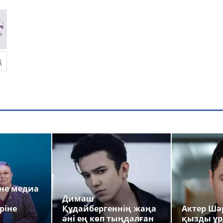
а
не медиа
Димаш
ріне
Құдайбергеннің жаңа
Актер Шәр
әні ең көп тыңдалған
қызды ұр