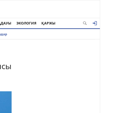
ҢДАУЫ
ЭКОЛОГИЯ
ҚАРЖЫ
здар
ысы