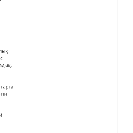
ялық
ес
адық.
ттарға
тін
й