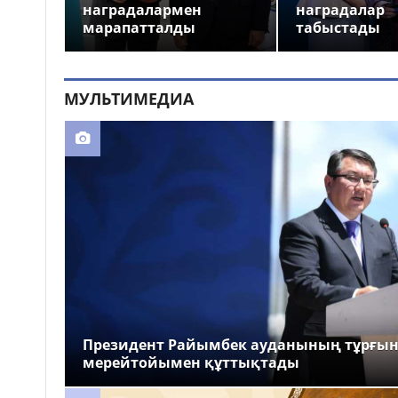
наградалармен
наградалар
марапатталды
табыстады
МУЛЬТИМЕДИА
Президент Райымбек ауданының тұрғы
мерейтойымен құттықтады