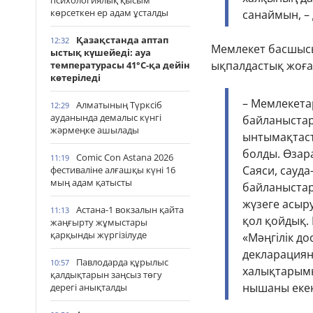
психологиялық қысым
көрсеткен ер адам ұсталды
санаймын, – 
Қазақстанда аптап
12:32
Мемлекет басшысы
ыстық күшейеді: ауа
ықпалдастық жоға
температурасы 41°С-қа дейін
көтеріледі
– Мемлекета
Алматының Түрксіб
12:29
ауданында демалыс күнгі
байланыстары
жәрмеңке ашылады
ынтымақтаст
болды. Өзара
Comic Con Astana 2026
11:19
Саяси, сауд
фестиваліне алғашқы күні 16
мың адам қатысты
байланыстар
жүзеге асыр
Астана-1 вокзалын қайта
11:13
қол қойдық. 
жаңғырту жұмыстары
қарқынды жүргізілуде
«Мәңгілік до
декларациян
Павлодарда құрылыс
10:57
халықтарымы
қалдықтарын заңсыз төгу
нышаны екен
дерегі анықталды