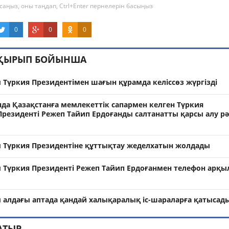
саңыз, оны таңдап, Ctrl+Enter пернелерін басыңыз
0
0
0
АҚЫРЫП БОЙЫНША
Түркия Президентімен шағын құрамда келіссөз жүргізді
нда Қазақстанға мемлекеттік сапармен келген Түркия
резиденті Режеп Тайип Ердоғанды салтанатты қарсы алу рә
Түркия Президентіне құттықтау жеделхатын жолдады
Түркия Президенті Режеп Тайип Ердоғанмен телефон арқ
алдағы аптада қандай халықаралық іс-шараларға қатысад
АТЫР