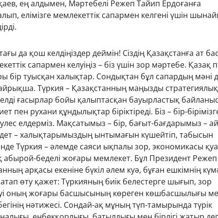
аев, ең алдымен, Мәртебелі Режеп Тайип Ердоғанға
лып, елімізге мемлекеттік сапармен келгені үшін шына
рді.
тағы да қош келдіңіздер деймін! Сіздің Қазақстанға ат ба
кеттік сапармен келуіңіз – біз үшін зор мәртебе. Қазақ 
ры бір туысқан халықтар. Сондықтан бұл сапардың мәні д
айрықша. Түркия – Қазақстанның маңызды стратегиялық
кі елді ғасырлар бойы қалыптасқан бауырластық байланыс
ет пен рухани құндылықтар біріктіреді. Біз – бір-бірімізг
улес елдерміз. Мақсатымыз – бір, бағыт-бағдарымыз – а
ндет – халықтарымыздың ынтымағын күшейтіп, табысын
інде Түркия – әлемде саяси ықпалы зор, экономикасы қуа
 абырой-беделі жоғары мемлекет. Бұл Президент Режеп
нның арқасы екеніне бүкіл әлем куә, бұған ешкімнің күм
 атап өту қажет: Түркияның биік белестерге шығып, зор
уі оның жоғары басшысының көреген көшбасшылығы м
егінің нәтижесі. Сондай-ақ мұның түп-тамырында түрік
налығы, еңбекқорлығы, батылдығы мен бірлігі жатыр де