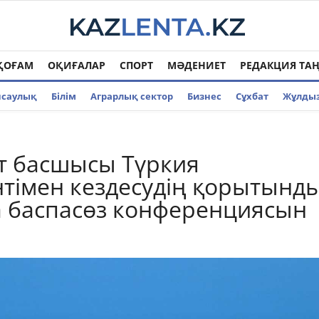
ҚОҒАМ
ОҚИҒАЛАР
СПОРТ
МӘДЕНИЕТ
РЕДАКЦИЯ ТА
нсаулық
Білім
Аграрлық сектор
Бизнес
Cұхбат
Жұлды
т басшысы Түркия
тімен кездесудің қорытынд
 баспасөз конференциясын