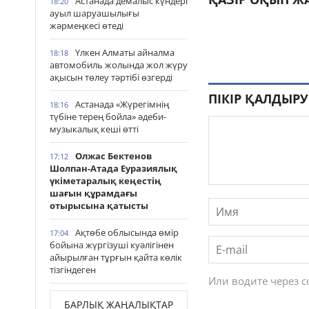
Астанада демалыс күндері
18:20
ауыл шаруашылығы
жәрмеңкесі өтеді
Үлкен Алматы айналма
18:18
автомобиль жолында жол жүру
ақысын төлеу тәртібі өзгерді
ПІКІР ҚАЛДЫРУ
Астанада «Жүрегімнің
18:16
түбіне терең бойла» әдеби-
музыкалық кеші өтті
Олжас Бектенов
17:12
Шолпан-Атада Еуразиялық
үкіметаралық кеңестің
шағын құрамдағы
отырысына қатысты
Ақтөбе облысында өмір
17:04
бойына жүргізуші куәлігінен
айырылған тұрғын қайта көлік
тізгіндеген
Или водите через 
БАРЛЫҚ ЖАҢАЛЫҚТАР