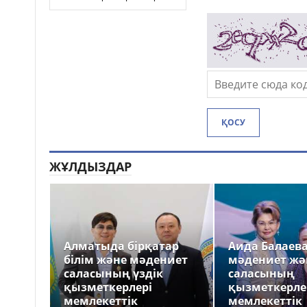
ҚОСУ
ЖҰЛДЫЗДАР
Алматыда бірқатар
Аида Балаев
білім және мәдениет
мәдениет жә
саласының үздік
саласының
қызметкерлері
қызметкерле
мемлекеттік
мемлекеттік