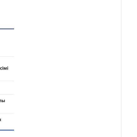
сімі
ылы
ы