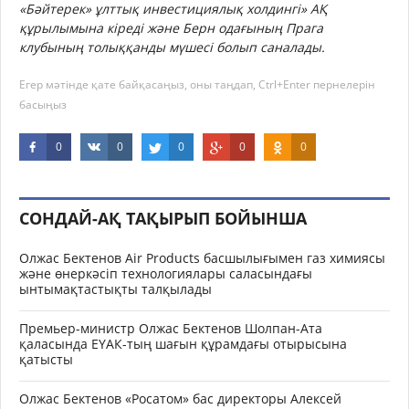
«Бәйтерек» ұлттық инвестициялық холдингі» АҚ
құрылымына кіреді және Берн одағының Прага
клубының толыққанды мүшесі болып саналады.
Егер мәтінде қате байқасаңыз, оны таңдап, Ctrl+Enter пернелерін
басыңыз
0
0
0
0
0
СОНДАЙ-АҚ ТАҚЫРЫП БОЙЫНША
Олжас Бектенов Air Products басшылығымен газ химиясы
және өнеркәсіп технологиялары саласындағы
ынтымақтастықты талқылады
Премьер-министр Олжас Бектенов Шолпан-Ата
қаласында ЕҮАК-тың шағын құрамдағы отырысына
қатысты
Олжас Бектенов «Росатом» бас директоры Алексей