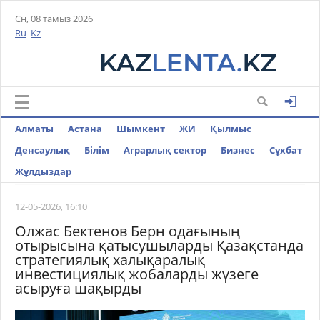
Сн, 08 тамыз 2026
Ru
Kz
Алматы
Астана
Шымкент
ЖИ
Қылмыс
Денсаулық
Білім
Аграрлық сектор
Бизнес
Cұхбат
Жұлдыздар
12-05-2026, 16:10
Олжас Бектенов Берн одағының
отырысына қатысушыларды Қазақстанда
стратегиялық халықаралық
инвестициялық жобаларды жүзеге
асыруға шақырды