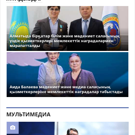
Алматыда бірқатар білім және мәдениет саласының
үздік қызметкерлері мемлекеттік наградалармен
марапатталды
Аида Балаева мәдениет және медиа саласының
қызметкерлеріне мемлекеттік наградалар табыстады
МУЛЬТИМЕДИА