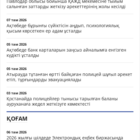
Павлодар облысы бойынша ҚАЖД мекемесіне тыйым
салынған заттарды жеткізу әрекеттерінің жолы кесілді
07 там 2026
Ақтөбеде бұрынғы сүйіктісін аңдып, психологиялық
қысым көрсеткен ер адам ұсталды
05 там 2026
Ақтөбеде банк карталарын заңсыз айналымға енгізген
күдікті ұсталды
05 там 2026
Атырауда тұтанған өртті байқаған полицей шұғыл әрекет
етіп, тұрғындарды эвакуациялады
03 там 2026
Қостанайда полицейлер тынысы тарылған баланы
ауруханаға жедел жеткізуге көмектесті
ҚОҒАМ
06 там 2026
2026 жылғы шілдеде Электрондық еңбек биржасында