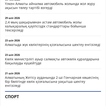
Үлкен Алматы айналма автомобиль жолында жол жүру
ақысын төлеу тәртібі өзгерді
29 шіл 2026
2,4 мың шақырымнан астам автомобиль жолы
халықаралық қауіпсіздік стандарттары бойынша
тексеріледі
23 шіл 2026
Алматыда жүк көліктерінің қозғалысына шектеу енгізіледі
23 шіл 2026
Көлік министрлігі ауыр салмақты автокөлік құралдарына
бақылауды күшейтуде
21 шіл 2026
Алматының Жетісу ауданында 2-ші Гончарная көшесінің
бір бөлігінде көлік қозғалысына уақытша шектеу
енгізіледі
СПОРТ