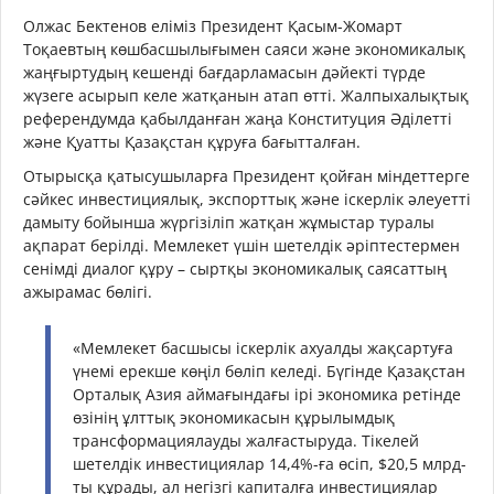
Олжас Бектенов еліміз Президент Қасым-Жомарт
Тоқаевтың көшбасшылығымен саяси және экономикалық
жаңғыртудың кешенді бағдарламасын дәйекті түрде
жүзеге асырып келе жатқанын атап өтті. Жалпыхалықтық
референдумда қабылданған жаңа Конституция Әділетті
және Қуатты Қазақстан құруға бағытталған.
Отырысқа қатысушыларға Президент қойған міндеттерге
сәйкес инвестициялық, экспорттық және іскерлік әлеуетті
дамыту бойынша жүргізіліп жатқан жұмыстар туралы
ақпарат берілді. Мемлекет үшін шетелдік әріптестермен
сенімді диалог құру – сыртқы экономикалық саясаттың
ажырамас бөлігі.
«Мемлекет басшысы іскерлік ахуалды жақсартуға
үнемі ерекше көңіл бөліп келеді. Бүгінде Қазақстан
Орталық Азия аймағындағы ірі экономика ретінде
өзінің ұлттық экономикасын құрылымдық
трансформациялауды жалғастыруда. Тікелей
шетелдік инвестициялар 14,4%-ға өсіп, $20,5 млрд-
ты құрады, ал негізгі капиталға инвестициялар