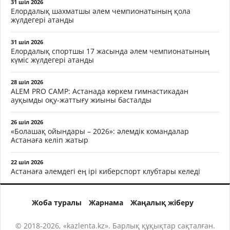
31 шіл 2026
Елордалық шахматшы әлем чемпионатының қола
жүлдегері атанды
31 шіл 2026
Елордалық спортшы 17 жасында әлем чемпионатының
күміс жүлдегері атанды
28 шіл 2026
ALEM PRO CAMP: Астанада көркем гимнастикадан
ауқымды оқу-жаттығу жиыны басталды
26 шіл 2026
«Болашақ ойындары – 2026»: әлемдік командалар
Астанаға келіп жатыр
22 шіл 2026
Астанаға әлемдегі ең ірі киберспорт клубтары келеді
Жоба туралы
Жарнама
Жаңалық жіберу
© 2018-2026, «kazlenta.kz». Барлық құқықтар сақталған.