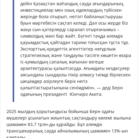
дейін Қазақстан жаһандық сауда ағындарының,
инвестициялар мен озық идеялардың түйіскен
жерінде бола отырып, негізгі байланыстырушы
буын мәртебесін сақтап келеді. Дәл осы жерде біз
жаңа сын-қатерлерді саралап отырғанымыз –
символдық мәні бар жайт. Бүгінгі таңда әлемдік
қауымдастық қайтадан тарихи тоғысқан тұста тұр.
Экспорттық-кредиттік агенттіктер неғұрлым
стратегиялық және таңдаулы тәсілге көшетін өзара
іс-қимылдың сапалық жағынан өзгеше
архитектурасы қалыптасуда. Ағымдағы кездесулер
аясындағы сындарлы пікір алмасу тиімді бірлескен
шешімдер әзірлеуге берік негіз
қалыптастыратынына сенімдімін», — деді Берн
одағының президенті Юичиро Акита.
2025 жылдың қорытындысы бойынша Берн одағы
мүшелері ұсынатын жиынтық сақтандыру көлемі жылына
шамамен $3,7 трлн-ды құрайды. Бұл әлемдік
трансшекаралық сауда айналымының шамамен 13%-ын
қамтиды.