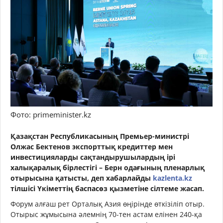
Фото: primeminister.kz
Қазақстан Республикасының Премьер-министрі
Олжас Бектенов экспорттық кредиттер мен
инвестицияларды сақтандырушылардың ірі
халықаралық бірлестігі – Берн одағының пленарлық
отырысына қатысты, деп хабарлайды
kazlenta.kz
тілшісі Үкіметтің баспасөз қызметіне сілтеме жасап.
Форум алғаш рет Орталық Азия өңірінде өткізіліп отыр.
Отырыс жұмысына әлемнің 70-тен астам елінен 240-қа