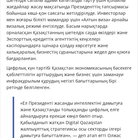
Шетелдік сапалы адами капиталды тарту үшін қолайлы
жағдайлар жасау мақсатында Президенттің тапсырмасы
бойынша көші-қон саясаты жетілдірілуде. Инвесторлар
мен жоғары білікті мамандар үшін «Алтын виза» арнайы
визалық режимі енгізілуде. Басым нарықтарда
орналасқан Қазақстанның шетелдік сауда өкілдері және
Экспорттық-кредиттік агенттіктің кеңселері
кәсіпорындарға ішінара қолдау көрсетуге және
халықаралық бизнестің сұраныстарына жедел ден қоюға
бағдарланған.
Цифрлық күн тәртібі Қазақстан экономикасының бәсекеге
қабілеттілігін арттырудың және бизнес үшін заманауи
инфрақұрылым құрудың негізгі бағыттарының бірі
ретінде белгіленген.
«Ел Президенті жасанды интеллектіні дамытуға
және Қазақстанды толыққанды цифрлық елге
айналдыруға ерекше көңіл бөліп отыр.
Қабылданып жатқан Digital Qazaqstan
жалпыұлттық стратегиясы осы секторды ілгері
дамытуға бағытталған», — деп атап өтті Олжас