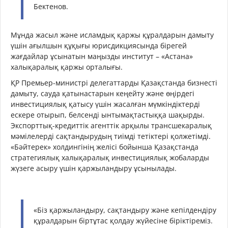
Бектенов.
Мұнда жасыл және исламдық қаржы құралдарын дамыту
үшін ағылшын құқығы юрисдикциясында бірегей
жағдайлар ұсынатын маңызды институт – «Астана»
халықаралық қаржы орталығы.
ҚР Премьер-министрі делегаттарды Қазақстанда бизнесті
дамыту, сауда қатынастарын кеңейту және өңірдегі
инвестициялық қатысу үшін жасалған мүмкіндіктерді
ескере отырып, белсенді ынтымақтастыққа шақырды.
Экспорттық-кредиттік агенттік арқылы трансшекаралық
мәмілелерді сақтандырудың тиімді тетіктері қолжетімді.
«Бәйтерек» холдингінің желісі бойынша Қазақстанда
стратегиялық халықаралық инвестициялық жобаларды
жүзеге асыру үшін қаржыландыру ұсынылады.
«Біз қаржыландыру, сақтандыру және кепілдендіру
құралдарын біртұтас қолдау жүйесіне біріктіреміз.