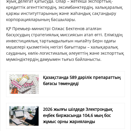
жуық делегат қатысуда. Олар – жетекші экспорттық-
кредиттік агенттіктердің, эксимбанктердің, халықаралық
қаржы институттарының және жаһандық сақтандыру
корпорацияларының басшылары.
ҚР Премьер-министрі Олжас Бектенов аталған
басқосудың стратегиялық миссиясын атап өтті. Еліміздің
инвестициялық тартымдылығын нығайту Берн одағы
мүшелері қызметінің негізгі бағыттары – халықаралық
сауданың, көлік-логистикалық әлеуеттің және экспорттық
мүмкіндіктердің дамуымен тығыз байланысты.
Қазақстанда 589 дәрілік препараттың
бағасы төмендеді
2026 жылғы шілдеде Электрондық
еңбек биржасында 104,6 мың бос
жұмыс орны жарияланды