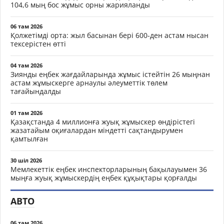
104,6 мың бос жұмыс орны жарияланды
06 там 2026
Қолжетімді орта: жыл басынан бері 600-ден астам нысан
тексерістен өтті
04 там 2026
Зиянды еңбек жағдайларында жұмыс істейтін 26 мыңнан
астам жұмыскерге арнаулы әлеуметтік төлем
тағайындалды
01 там 2026
Қазақстанда 4 миллионға жуық жұмыскер өндірістегі
жазатайым оқиғалардан міндетті сақтандырумен
қамтылған
30 шіл 2026
Мемлекеттік еңбек инспекторларының бақылауымен 36
мыңға жуық жұмыскердің еңбек құқықтары қорғалды
АВТО
06 там 2026