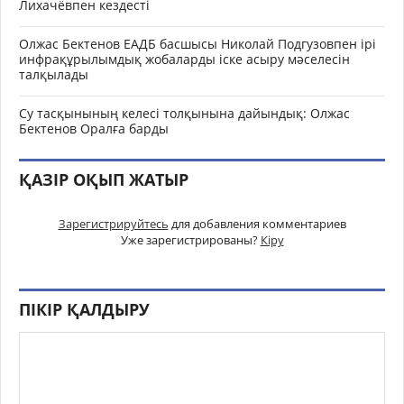
Лихачёвпен кездесті
Олжас Бектенов ЕАДБ басшысы Николай Подгузовпен ірі
инфрақұрылымдық жобаларды іске асыру мәселесін
талқылады
Су тасқынының келесі толқынына дайындық: Олжас
Бектенов Оралға барды
ҚАЗІР ОҚЫП ЖАТЫР
Зарегистрируйтесь
для добавления комментариев
Уже зарегистрированы?
Кіру
ПІКІР ҚАЛДЫРУ