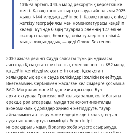
13%-ға артып, $43,5 млрд рекордтық көрсеткішке
жетті. Қазақстанның сыртқы сауда айналымы 2025
жылы $144 млрд-қа дейін өсті. Қазақстандық өнімді
жеткізу географиясы мен номенклатурасы кеңейіп
келеді. Бүгінде біздің тауарлар әлемнің 127 еліне
экспортталады, белсенді өнім түрлерінің тізімі 4
мыңға жақындады», — деді Олжас Бектенов.
2030 жылға дейінгі Сауда саясаты тұжырымдамасы
аясында Қазақстан шикізаттық емес экспортты $52 млрд-
қа дейін жеткізуді мақсат етіп отыр. Қазақстан
халықаралық еркін сауда келісімдері желісін кеңейтуде.
Вьетнаммен, Сербиямен жасалған келісімдерге қосымша
БАӘ, Моңғолия және Индонезия қосылды. Бұл
архитектурада Транскаспий халықаралық көлік бағыты
ерекше рөл атқарады, мұнда трансконтиненталды
экономикалық дәліздер жүйесін жетілдіруге, тауар
айналымын арттыру және елдеріміздегі халықтың әл-
ауқатын жақсартуға мүмкіндік беретін ірі
инфрақұрылымдық бірқатар жоба жүзеге асырылуда.