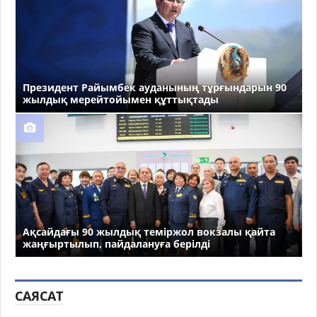
Президент Райымбек ауданының тұрғындарын 90
жылдық мерейтойымен құттықтады
Ақсайдағы 90 жылдық теміржол вокзалы қайта
жаңғыртылып, пайдалануға берілді
САЯСАТ