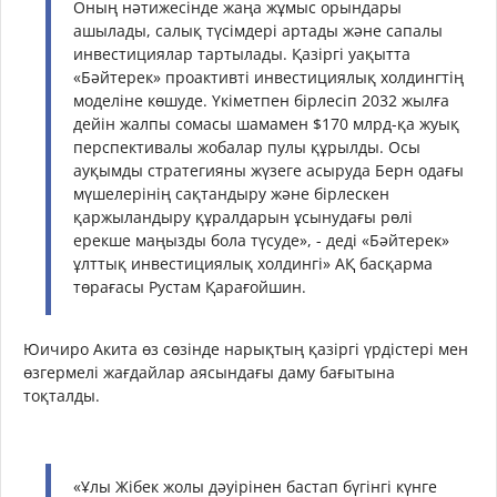
Оның нәтижесінде жаңа жұмыс орындары
ашылады, салық түсімдері артады және сапалы
инвестициялар тартылады. Қазіргі уақытта
«Бәйтерек» проактивті инвестициялық холдингтің
моделіне көшуде. Үкіметпен бірлесіп 2032 жылға
дейін жалпы сомасы шамамен $170 млрд-қа жуық
перспективалы жобалар пулы құрылды. Осы
ауқымды стратегияны жүзеге асыруда Берн одағы
мүшелерінің сақтандыру және бірлескен
қаржыландыру құралдарын ұсынудағы рөлі
ерекше маңызды бола түсуде», - деді «Бәйтерек»
ұлттық инвестициялық холдингі» АҚ басқарма
төрағасы Рустам Қарағойшин.
Юичиро Акита өз сөзінде нарықтың қазіргі үрдістері мен
өзгермелі жағдайлар аясындағы даму бағытына
тоқталды.
«Ұлы Жібек жолы дәуірінен бастап бүгінгі күнге