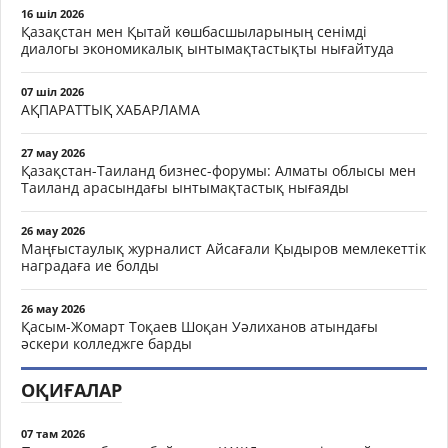
16 шіл 2026
Қазақстан мен Қытай көшбасшыларының сенімді
диалогы экономикалық ынтымақтастықты нығайтуда
07 шіл 2026
АҚПАРАТТЫҚ ХАБАРЛАМА
27 мау 2026
Қазақстан-Таиланд бизнес-форумы: Алматы облысы мен
Таиланд арасындағы ынтымақтастық нығаяды
26 мау 2026
Маңғыстаулық журналист Айсағали Қыдыров мемлекеттік
наградаға ие болды
26 мау 2026
Қасым-Жомарт Тоқаев Шоқан Уәлиханов атындағы
әскери колледжге барды
ОҚИҒАЛАР
07 там 2026