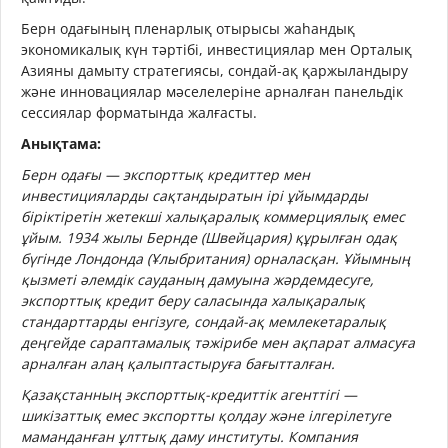
Берн одағының пленарлық отырысы жаһандық
экономикалық күн тәртібі, инвестициялар мен Орталық
Азияны дамыту стратегиясы, сондай-ақ қаржыландыру
және инновациялар мәселелеріне арналған панельдік
сессиялар форматында жалғасты.
Анықтама:
Берн одағы — экспорттық кредиттер мен
инвестицияларды сақтандыратын ірі ұйымдарды
біріктіретін жетекші халықаралық коммерциялық емес
ұйым. 1934 жылы Бернде (Швейцария) құрылған одақ
бүгінде Лондонда (Ұлыбритания) орналасқан. Ұйымның
қызметі әлемдік сауданың дамуына жәрдемдесуге,
экспорттық кредит беру саласында халықаралық
стандарттарды енгізуге, сондай-ақ мемлекетаралық
деңгейде сараптамалық тәжірибе мен ақпарат алмасуға
арналған алаң қалыптастыруға бағытталған.
Қазақстанның экспорттық-кредиттік агенттігі —
шикізаттық емес экспортты қолдау және ілгерілетуге
маманданған ұлттық даму институты. Компания