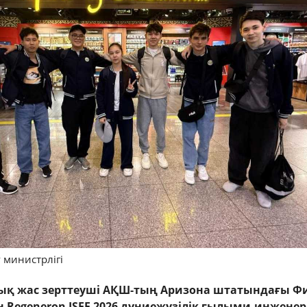
 министрлігі
дық жас зерттеуші АҚШ-тың Аризона штатындағы Ф
н Regeneron ISEF 2026 дүниежүзілік ғылыми-инженер