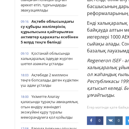
әрекет етіп, тұрғындарды
басшысының дарын
эвакуациялады
реформаларының 
Ақтөбе облысындағы
09:16
Енді халықаралық
су құбыры желілерінің
байқауда алтын ме
құрылысына қайтарылған
иегерлері 1000 АЕ
активтер қаражаты есебінен
5 млрд теңге бөлінді
сыйақы алады. Со
базалық лауазымд
Қостанай облысында
09:10
халықаралық іздеуде жүрген
Regeneron ISEF - 
шетел азаматы ұсталды
халықаралық ұйым
ол жаһандық ғылы
Ақтөбеде 2 миллион
18:03
теңге бопсалады деген күдікпен
Республикасы 1999
үш адам ұсталды
қатысып келеді. Б
ұлғайтылды.
Үкіметте Алатау
18:00
қаласында тұрақты авиациялық
отын өндіру жөніндегі
Егер мәтінде қате байқа
экожүйені құру туралы
меморандумға қол қойылды
0
0
Елорда тұрғыны отшашу
17:58