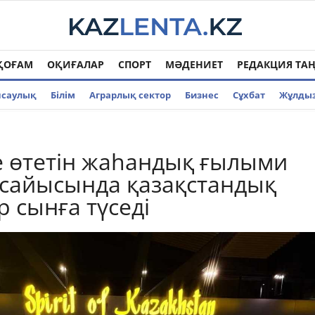
ҚОҒАМ
ОҚИҒАЛАР
СПОРТ
МӘДЕНИЕТ
РЕДАКЦИЯ ТА
нсаулық
Білім
Аграрлық сектор
Бизнес
Cұхбат
Жұлды
 өтетін жаһандық ғылыми
сайысында қазақстандық
 сынға түседі