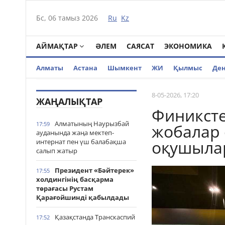
Бс, 06 тамыз 2026
Ru
Kz
АЙМАҚТАР
ӘЛЕМ
САЯСАТ
ЭКОНОМИКА
Алматы
Астана
Шымкент
ЖИ
Қылмыс
Де
8-05-2026, 17:20
ЖАҢАЛЫҚТАР
Финиксте
Алматының Наурызбай
17:59
жобалар 
ауданында жаңа мектеп-
оқушылар
интернат пен үш балабақша
салып жатыр
Президент «Бәйтерек»
17:55
холдингінің басқарма
төрағасы Рустам
Қарағойшинді қабылдады
Қазақстанда Транскаспий
17:52