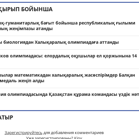
АҚЫРЫП БОЙЫНША
ық-гуманитарлық бағыт бойынша республикалық ғылыми
ның жеңімпазы атанды
ы биологиядан Халықаралық олимпиадаға аттанды
іков олимпиадасы: елордалық оқушылар ел қоржынына 14
ылар математикадан халықаралық жасөспірімдер Балқан
медаль жеңіп алды
зия олимпиадасында Қазақстан құрама командасы үздік нә
АТЫР
Зарегистрируйтесь
для добавления комментариев
Уже зарегистрированы?
Кіру