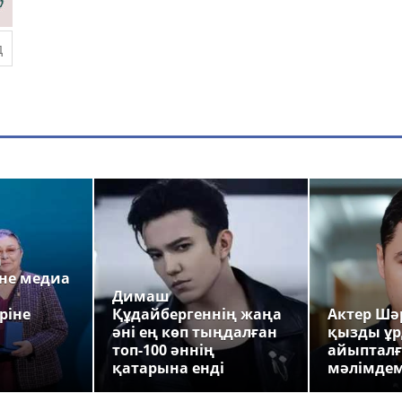
а
не медиа
Димаш
ріне
Құдайбергеннің жаңа
Актер Шәр
әні ең көп тыңдалған
қызды ұр
топ-100 әннің
айыпталғ
қатарына енді
мәлімде