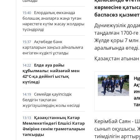
сынады
көрмесіне қатыс
Елордалық емханада
15:40
баспасөз қызметі
болашақ аналарға жаңа туған
нәрестеге күтім жасау жолдары
Дүниежүзілік дода
түсіндірілді
таңдалған 1700-ге
Жүлде қоры 7 млн
Ақтөбеде банк
15:37
карталарын заңсыз айналымға
аралығында өтеді.
енгізген күдікті ұсталды
Қазақстан атынан
Елде ауа райы
14:22
құбылмалы: найзағай мен
42°С-қа дейінгі ыстық
Нұ
күтіледі
Ақ
ин
Семейде қауіпсіздік
14:19
әл
белдігін тақпаған
та
жүргізушілердің жолы кесілді
Қазақстанның Катар
13:13
Керімбай Саян - 
Мемлекетіндегі Елшісі Катар
сынып оқушысы. Ж
Әміріне сенім грамоталарын
тапсырды
тиімділігін артты