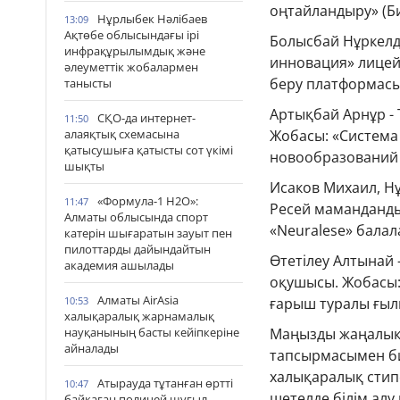
оңтайландыру» (Б
Нұрлыбек Нәлібаев
13:09
Ақтөбе облысындағы ірі
Болысбай Нұркелді
инфрақұрылымдық және
инновация» лицей
әлеуметтік жобалармен
беру платформасы
танысты
Артықбай Арнұр - 
СҚО-да интернет-
11:50
алаяқтық схемасына
Жобасы: «Система
қатысушыға қатысты сот үкімі
новообразований 
шықты
Исаков Михаил, Н
«Формула-1 H2O»:
11:47
Ресей маманданды
Алматы облысында спорт
«Neuralese» бала
катерін шығаратын зауыт пен
пилоттарды дайындайтын
Өтетілеу Алтынай 
академия ашылады
оқушысы. Жобасы:
Алматы AirAsia
10:53
ғарыш туралы ғыл
халықаралық жарнамалық
науқанының басты кейіпкеріне
Маңызды жаңалықт
айналады
тапсырмасымен би
халықаралық стип
Атырауда тұтанған өртті
10:47
шетелде білім алу
байқаған полицей шұғыл