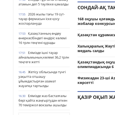
атамын деп 5 тәулікке қамалды
СОНДАЙ-АҚ Т
2026 жылы тағы 19 сүт-
17:55
тауар фермасын іске қосу
168 оқушы қоғамд
жоспарлануда
жобалар конкурсы
Қазақстанның өңдеу
17:53
Қазақстан құрамас
өнеркәсібіндегі өндіріс көлемі
16 трлн теңгені құрады
Халықаралық Жәут
медаль салды
Елімізде ішкі тауар
17:51
айналымының көлемі 36,2 трлн
теңгеге жетті
Қазақстандық оқуш
олимпиадасында 6 
Жетісу облысында түнгі
16:45
уақытта отшашу
Физикадан 23-ші А
ұйымдастырған азамат
көрсетті
жауапқа тартылды
Елімізде жаз басталғалы
16:30
ҚАЗІР ОҚЫП Ж
бері қайта жаңғыртудан өткен
70 теміржол вокзалы ашылды