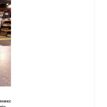
иникс
лік