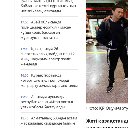
суасты талшықты-оптикалық
байланыс желісі құрылысының
негізгі кезеңі аяқталды
Абай облысында
17:50
полицейлер есірткілік масаң
күйде көлік басқарған
жүргізушіні тоқтатты
Қазақстанда 26
17:00
энергетикалық жабдық пен 12
мың шақырым электр желісі
жөнделді
Құрық портында
16:30
көтергіш-өтпелі көпірлерді
жаңғырту жұмыстары аяқталды
Астанада ауқымды
15:56
республикалық «Кітап оқитын
ұлт» жобасы бастау алды
Фото: ҚР Оқу-ағарту
Алматылық 500-ден астам
15:45
Жеті қазақстан
жас қалалық квиздерде білімін
қаласында өтеті