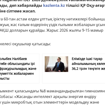
ады, деп хабарлайды
kazlenta.kz
тілшісі ҚР Оқу-ағар
не сілтеме жасап.
ға 60-тан астам елден ұлттық іріктеу нәтижелері бойынш
 жуық жас ғалым өздерінің үздік ғылыми жобаларын ұсы
 АҚШ долларын құрайды. Жарыс 2026 жылғы 9-15 мамыр
 келесі оқушылар қатысады:
рлыбек Нәлібаев
Елімізде ішкі тауар
төбе облысындағы ірі
айналымының көле
фрақұрылымдық және
36,2 трлн теңгеге же
еуметтік жобалармен
нысты
Шымкент қаласындағы №8 мамандандырылған гимназиян
обасы: «Жасанды интеллект арқылы энергия өндіру
ру үшін микробтық отын элементтерін модельдеу және