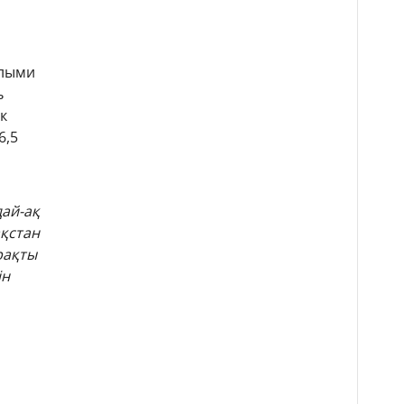
ылыми
ь
к
6,5
дай-ақ
ақстан
рақты
ін