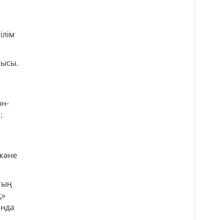
ілім
шысы.
ан-
:
және
тың
қ»
ында