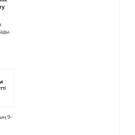
ту
а
нады.
мі
тті
ың 9-