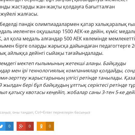
ды жастарды жан-жақты қолдауға бағытталған
жүйелі жалғасы.
 беделді пәндік олимпиадалармен қатар халықаралық ғ
даль иеленген оқушылар 1500 АЕК-ке дейін, күміс медал
К, ал қола медаль алғандар 500 АЕК көлемінде мемлекетті
нымен бірге оларды жарысқа дайындаған педагогтерге 2
ық айлыққа дейінгі сыйақы тағайындалады.
әлемдегі мектеп ғылымының жетекші алаңы. Байқауды
дар мен ірі технологиялық компаниялар қолдайды, сон
ми-зерттеу жарыстарының үлгісі ретінде танылады. Қаз
 жылдан бері бұл байқаудың ұлттық серіктесі ретінде тұ
иыл қатысу квотасы кеңейіп, жобалар саны 3-тен 5-ке дей
саңыз, оны таңдап, Ctrl+Enter пернелерін басыңыз
0
0
0