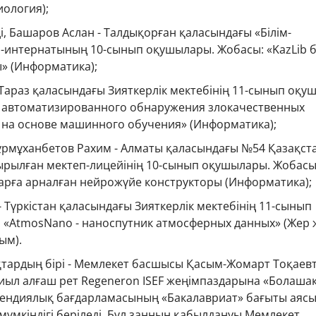
иология);
, Башаров Аслан - Талдықорған қаласындағы «Білім-
-интернатының 10-сынып оқушылары. Жобасы: «KazLib б
» (Информатика);
Тараз қаласындағы Зияткерлік мектебінің 11-сынып оқу
 автоматизированного обнаружения злокачественных
на основе машинного обучения» (Информатика);
ұрмұханбетов Рахим - Алматы қаласындағы №54 Қазақст
рылған мектеп-лицейінің 10-сынып оқушылары. Жобасы
ларға арналған нейрожүйе конструкторы (Информатика);
- Түркістан қаласындағы Зияткерлік мектебінің 11-сынып
 «AtmosNano - наноспутник атмосферных данных» (Жер 
ым).
ардың бірі - Мемлекет басшысы Қасым-Жомарт Тоқаев
ыл алғаш рет Regeneron ISEF жеңімпаздарына «Болаша
ендиялық бағдарламасының «Бакалавриат» бағыты аяс
 мүмкіндігі беріледі. Бұл заңның қабылдануы Мемлекет