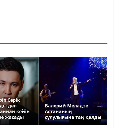
іп Серік
ды деп
Валерий Меладзе
аннан кейін
Астананың
ме жасады
сұлулығына таң қалды