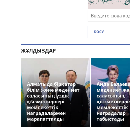
ҚОСУ
ЖҰЛДЫЗДАР
Алматыда бірқатар
Аида Балаев
білім және мәдениет
мәдениет жә
саласының үздік
саласының
қызметкерлері
қызметкерле
мемлекеттік
мемлекеттік
наградалармен
наградалар
марапатталды
табыстады