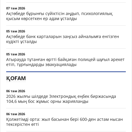
07 там 2026
Ақтөбеде бұрынғы сүйіктісін аңдып, психологиялық
қысым көрсеткен ер адам ұсталды
05 там 2026
Ақтөбеде банк карталарын заңсыз айналымға енгізген
күдікті ұсталды
05 там 2026
Атырауда тұтанған өртті байқаған полицей шұғыл әрекет
етіп, тұрғындарды эвакуациялады
ҚОҒАМ
06 там 2026
2026 жылғы шілдеде Электрондық еңбек биржасында
104,6 мың бос жұмыс орны жарияланды
06 там 2026
Қолжетімді орта: жыл басынан бері 600-ден астам нысан
тексерістен өтті