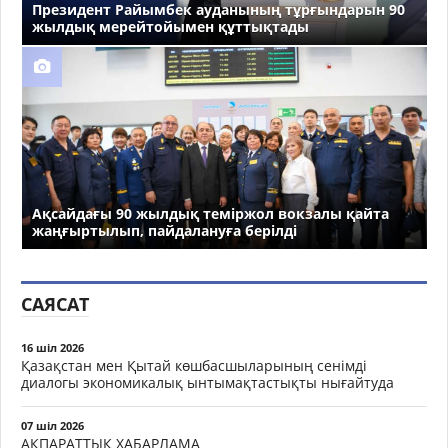
Президент Райымбек ауданының тұрғындарын 90
жылдық мерейтойымен құттықтады
Ақсайдағы 90 жылдық теміржол вокзалы қайта
жаңғыртылып, пайдалануға берілді
САЯСАТ
16 шіл 2026
Қазақстан мен Қытай көшбасшыларының сенімді
диалогы экономикалық ынтымақтастықты нығайтуда
07 шіл 2026
АҚПАРАТТЫҚ ХАБАРЛАМА