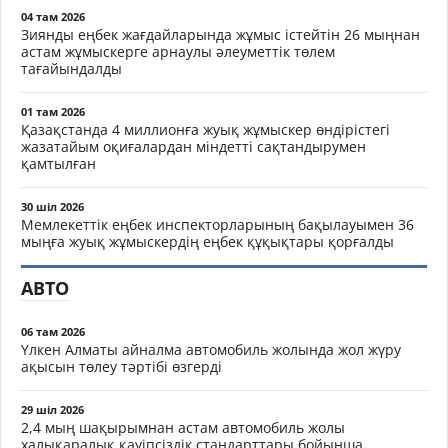
04 там 2026
Зиянды еңбек жағдайларында жұмыс істейтін 26 мыңнан
астам жұмыскерге арнаулы әлеуметтік төлем
тағайындалды
01 там 2026
Қазақстанда 4 миллионға жуық жұмыскер өндірістегі
жазатайым оқиғалардан міндетті сақтандырумен
қамтылған
30 шіл 2026
Мемлекеттік еңбек инспекторларының бақылауымен 36
мыңға жуық жұмыскердің еңбек құқықтары қорғалды
АВТО
06 там 2026
Үлкен Алматы айналма автомобиль жолында жол жүру
ақысын төлеу тәртібі өзгерді
29 шіл 2026
2,4 мың шақырымнан астам автомобиль жолы
халықаралық қауіпсіздік стандарттары бойынша