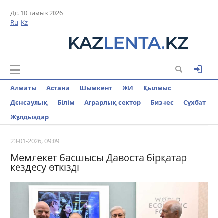
Дс, 10 тамыз 2026
Ru
Kz
Алматы
Астана
Шымкент
ЖИ
Қылмыс
Денсаулық
Білім
Аграрлық сектор
Бизнес
Cұхбат
Жұлдыздар
23-01-2026, 09:09
Мемлекет басшысы Давоста бірқатар
кездесу өткізді