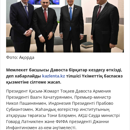
Фото: Ақорда
Мемлекет басшысы Давоста бірқатар кездесу өткізді,
деп хабарлайды
kazlenta.kz
тілшісі Үкіметтің баспасөз
қызметіне сілтеме жасап.
Президент Қасым-Жомарт Тоқаев Давоста Армения
Президенті Ваагн Хачатурянмен, Премьер-министр
Никол Пашинянмен, Индонезия Президенті Прабово
Субиантомен, Жаһандық өзгерістер институтының
атқарушы төрағасы Тони Блэрмен, АҚШ Сауда министрі
Говард Латникпен және ФИФА президенті Джанни
Инфантиномен аз-кем әңгімелесті.