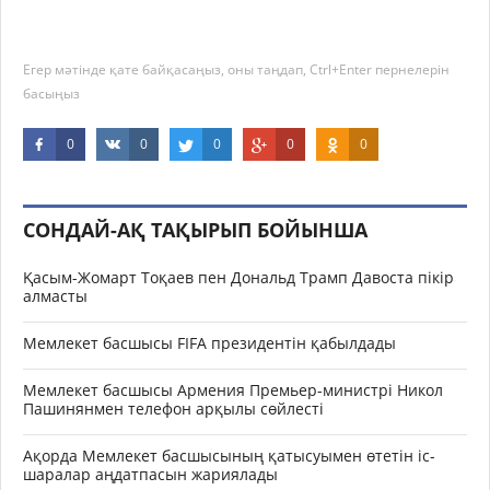
Егер мәтінде қате байқасаңыз, оны таңдап, Ctrl+Enter пернелерін
басыңыз
0
0
0
0
0
СОНДАЙ-АҚ ТАҚЫРЫП БОЙЫНША
Қасым-Жомарт Тоқаев пен Дональд Трамп Давоста пікір
алмасты
Мемлекет басшысы FIFA президентін қабылдады
Мемлекет басшысы Армения Премьер-министрі Никол
Пашинянмен телефон арқылы сөйлесті
Ақорда Мемлекет басшысының қатысуымен өтетін іс-
шаралар аңдатпасын жариялады