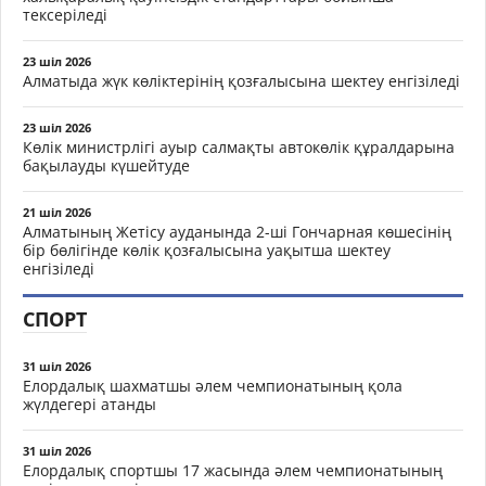
тексеріледі
23 шіл 2026
Алматыда жүк көліктерінің қозғалысына шектеу енгізіледі
23 шіл 2026
Көлік министрлігі ауыр салмақты автокөлік құралдарына
бақылауды күшейтуде
21 шіл 2026
Алматының Жетісу ауданында 2-ші Гончарная көшесінің
бір бөлігінде көлік қозғалысына уақытша шектеу
енгізіледі
СПОРТ
31 шіл 2026
Елордалық шахматшы әлем чемпионатының қола
жүлдегері атанды
31 шіл 2026
Елордалық спортшы 17 жасында әлем чемпионатының