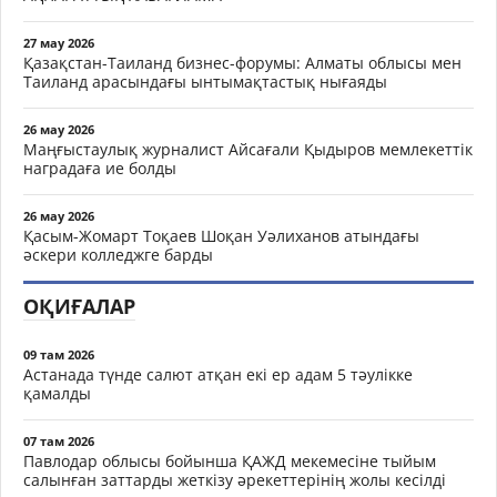
27 мау 2026
Қазақстан-Таиланд бизнес-форумы: Алматы облысы мен
Таиланд арасындағы ынтымақтастық нығаяды
26 мау 2026
Маңғыстаулық журналист Айсағали Қыдыров мемлекеттік
наградаға ие болды
26 мау 2026
Қасым-Жомарт Тоқаев Шоқан Уәлиханов атындағы
әскери колледжге барды
ОҚИҒАЛАР
09 там 2026
Астанада түнде салют атқан екі ер адам 5 тәулікке
қамалды
07 там 2026
Павлодар облысы бойынша ҚАЖД мекемесіне тыйым
салынған заттарды жеткізу әрекеттерінің жолы кесілді