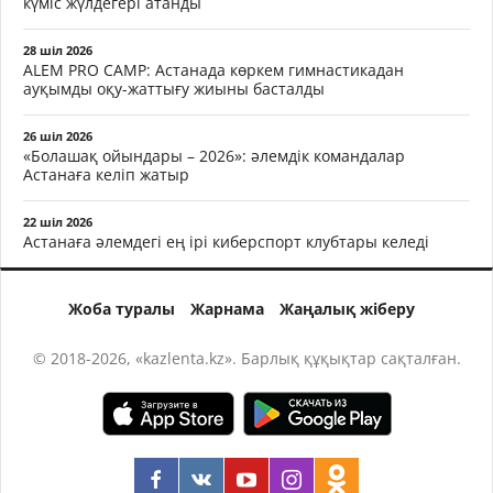
күміс жүлдегері атанды
28 шіл 2026
ALEM PRO CAMP: Астанада көркем гимнастикадан
ауқымды оқу-жаттығу жиыны басталды
26 шіл 2026
«Болашақ ойындары – 2026»: әлемдік командалар
Астанаға келіп жатыр
22 шіл 2026
Астанаға әлемдегі ең ірі киберспорт клубтары келеді
Жоба туралы
Жарнама
Жаңалық жіберу
© 2018-2026, «kazlenta.kz». Барлық құқықтар сақталған.