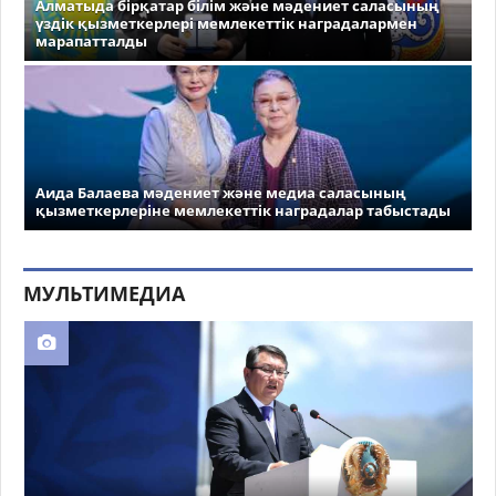
Алматыда бірқатар білім және мәдениет саласының
үздік қызметкерлері мемлекеттік наградалармен
марапатталды
Аида Балаева мәдениет және медиа саласының
қызметкерлеріне мемлекеттік наградалар табыстады
МУЛЬТИМЕДИА