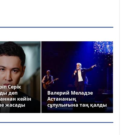
іп Серік
ды деп
Валерий Меладзе
аннан кейін
Астананың
ме жасады
сұлулығына таң қалды