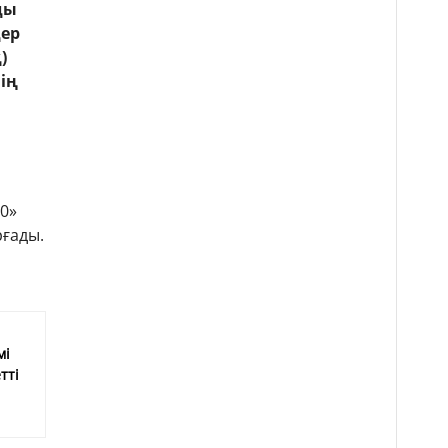
ды
дер
)
нің
0»
рғады.
мі
тті