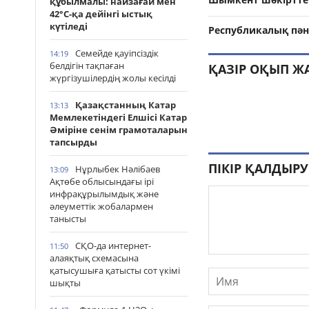
құбылмалы: найзағай мен
42°С-қа дейінгі ыстық
күтіледі
Республикалық пән
Семейде қауіпсіздік
14:19
белдігін тақпаған
ҚАЗІР ОҚЫП Ж
жүргізушілердің жолы кесілді
Қазақстанның Катар
13:13
Мемлекетіндегі Елшісі Катар
Әміріне сенім грамоталарын
тапсырды
ПІКІР ҚАЛДЫРУ
Нұрлыбек Нәлібаев
13:09
Ақтөбе облысындағы ірі
инфрақұрылымдық және
әлеуметтік жобалармен
танысты
СҚО-да интернет-
11:50
алаяқтық схемасына
қатысушыға қатысты сот үкімі
шықты