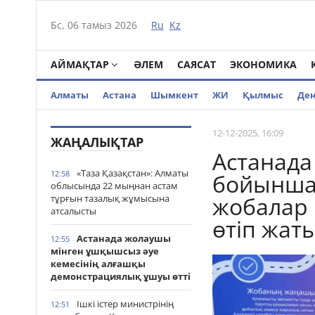
Бс, 06 тамыз 2026
Ru
Kz
АЙМАҚТАР
ӘЛЕМ
САЯСАТ
ЭКОНОМИКА
Алматы
Астана
Шымкент
ЖИ
Қылмыс
Де
12-12-2025, 16:09
ЖАҢАЛЫҚТАР
Астанада
«Таза Қазақстан»: Алматы
12:58
бойынша
облысында 22 мыңнан астам
жобалар 
тұрғын тазалық жұмысына
атсалысты
өтіп жат
Астанада жолаушы
12:55
мінген ұшқышсыз әуе
кемесінің алғашқы
демонстрациялық ұшуы өтті
Ішкі істер министрінің
12:51