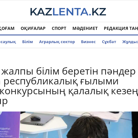
ҚОҒАМ
ОҚИҒАЛАР
СПОРТ
МӘДЕНИЕТ
РЕДАКЦИЯ ТА
нсаулық
Білім
Аграрлық сектор
Бизнес
Cұхбат
Жұлды
 жалпы білім беретін пәндер
 республикалық ғылыми
конкурсының қалалық кезең
ыр