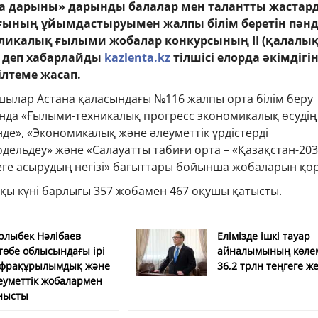
на дарыны» дарынды балалар мен талантты жастар
ғының ұйымдастыруымен жалпы білім беретін пән
ликалық ғылыми жобалар конкурсының ІІ (қалалық
, деп хабарлайды
kazlenta.kz
тілшісі елорда әкімдігі
ілтеме жасап.
шылар Астана қаласындағы №116 жалпы орта білім беру
ында «Ғылыми-техникалық прогресс экономикалық өсудің
інде», «Экономикалық және әлеуметтік үрдістерді
дельдеу» және «Салауатты табиғи орта – «Қазақстан-203
еге асырудың негізі» бағыттары бойынша жобаларын қо
қы күні барлығы 357 жобамен 467 оқушы қатысты.
рлыбек Нәлібаев
Елімізде ішкі тауар
төбе облысындағы ірі
айналымының көле
фрақұрылымдық және
36,2 трлн теңгеге же
еуметтік жобалармен
нысты