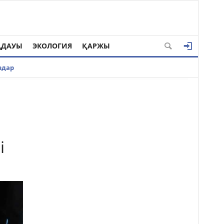
ҢДАУЫ
ЭКОЛОГИЯ
ҚАРЖЫ
здар
і