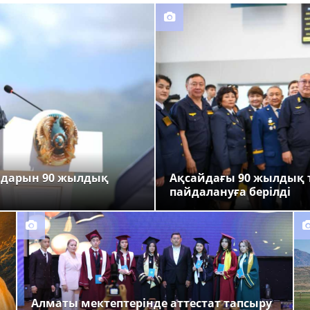
ндарын 90 жылдық
Ақсайдағы 90 жылдық 
пайдалануға берілді
Алматы мектептерінде аттестат тапсыру