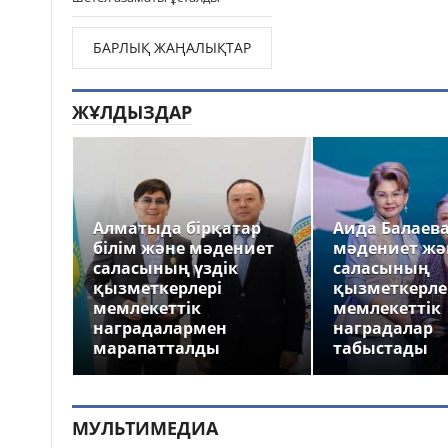
БАРЛЫҚ ЖАҢАЛЫҚТАР
ЖҰЛДЫЗДАР
Алматыда бірқатар
Аида Балаев
білім және мәдениет
мәдениет жә
саласының үздік
саласының
қызметкерлері
қызметкерле
мемлекеттік
мемлекеттік
наградалармен
наградалар
марапатталды
табыстады
МУЛЬТИМЕДИА