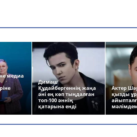
а
не медиа
Димаш
ріне
Құдайбергеннің жаңа
Актер Шәр
әні ең көп тыңдалған
қызды ұр
топ-100 әннің
айыпталғ
қатарына енді
мәлімде