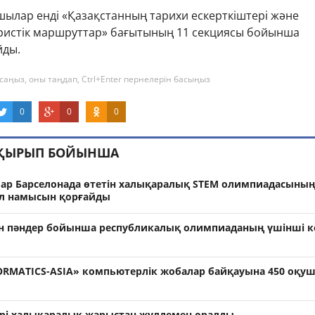
шылар енді «Қазақстанның тарихи ескерткіштері және
ристік маршруттар» бағытының 11 секциясы бойынша
йды.
саңыз, оны таңдап, Ctrl+Enter пернелерін басыңыз
0
0
0
АҚЫРЫП БОЙЫНША
ар Барселонада өтетін халықаралық STEM олимпиадасыны
ел намысын қорғайды
ін пәндер бойынша республикалық олимпиаданың үшінші к
RMATICS-ASIA» компьютерлік жобалар байқауына 450 оқу
рі халықаралық жарыстан жүлдемен оралды