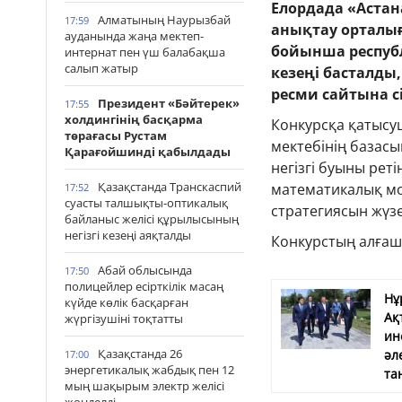
Елордада «Аста
Алматының Наурызбай
17:59
анықтау орталы
ауданында жаңа мектеп-
бойынша респуб
интернат пен үш балабақша
салып жатыр
кезеңі басталды
ресми сайтына с
Президент «Бәйтерек»
17:55
холдингінің басқарма
Конкурсқа қатысу
төрағасы Рустам
мектебінің базас
Қарағойшинді қабылдады
негізгі буыны рет
Қазақстанда Транскаспий
математикалық мо
17:52
суасты талшықты-оптикалық
стратегиясын жүз
байланыс желісі құрылысының
негізгі кезеңі аяқталды
Конкурстың алғаш
Абай облысында
17:50
полицейлер есірткілік масаң
Нұ
күйде көлік басқарған
Ақ
жүргізушіні тоқтатты
ин
Қазақстанда 26
әл
17:00
энергетикалық жабдық пен 12
та
мың шақырым электр желісі