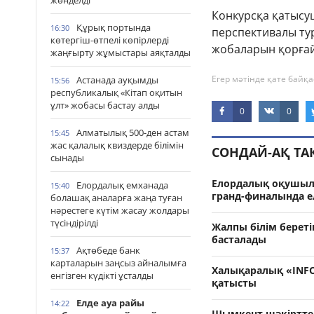
жөнделді
Конкурсқа қатысу
Құрық портында
16:30
перспективалы ту
көтергіш-өтпелі көпірлерді
жобаларын қорға
жаңғырту жұмыстары аяқталды
Егер мәтінде қате байқа
Астанада ауқымды
15:56
республикалық «Кітап оқитын
ұлт» жобасы бастау алды
0
0
Алматылық 500-ден астам
15:45
жас қалалық квиздерде білімін
СОНДАЙ-АҚ Т
сынады
Елордалық оқушыл
Елордалық емханада
15:40
гранд-финалында 
болашақ аналарға жаңа туған
нәрестеге күтім жасау жолдары
түсіндірілді
Жалпы білім берет
басталады
Ақтөбеде банк
15:37
карталарын заңсыз айналымға
Халықаралық «INFO
енгізген күдікті ұсталды
қатысты
Елде ауа райы
14:22
Шымкент шәкіртте