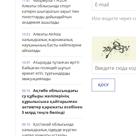
«Формула-1 H2O»:
11:47
Алматы облысында спорт
катерін шығаратын зауыт пен
пилоттарды дайындайтын
Или водите через 
академия ашылады
Алматы AirAsia
10:53
халықаралық жарнамалық
науқанының басты кейіпкеріне
айналады
Атырауда тұтанған өртті
10:47
байқаған полицей шұғыл
әрекет етіп, тұрғындарды
эвакуациялады
ҚОСУ
Ақтөбе облысындағы
09:16
су құбыры желілерінің
құрылысына қайтарылған
активтер қаражаты есебінен
5 млрд теңге бөлінді
Қостанай облысында
09:10
халықаралық іздеуде жүрген
шетел азаматы ұсталды