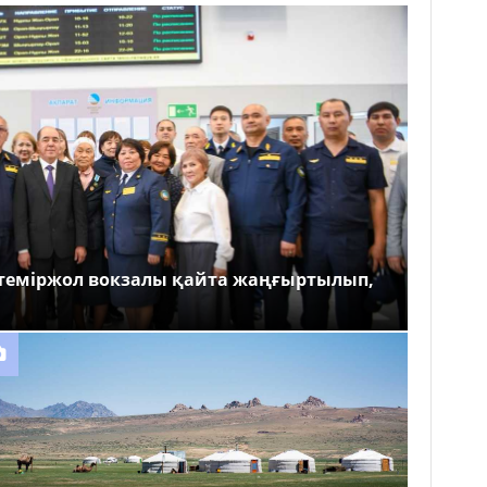
теміржол вокзалы қайта жаңғыртылып,