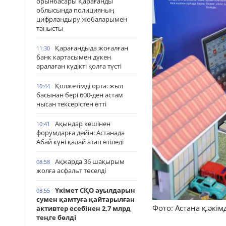
орынбасары Қарағанды
облысында полицияның
цифрландыру жобаларымен
танысты
Қарағандыда жоғалған
11:30
банк картасымен дүкен
аралаған күдікті қолға түсті
Қолжетімді орта: жыл
10:44
басынан бері 600-ден астам
нысан тексерістен өтті
Ақындар кешінен
10:41
форумдарға дейін: Астанада
Абай күні қалай атап өтіледі
Ақжарда 36 шақырым
08:58
жолға асфальт төселді
Үкімет СҚО ауылдарын
08:55
сумен қамтуға қайтарылған
Фото: Астана қ.әкімд
активтер есебінен 2,7 млрд
теңге бөлді