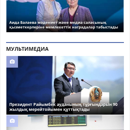
Аида Балаева мәдениет және медиа саласының
қызметкерлеріне мемлекеттік наградалар табыстады
МУЛЬТИМЕДИА
Президент Райымбек ауданының тұрғындарын 90
жылдық мерейтойымен құттықтады