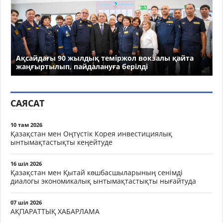
Ақсайдағы 90 жылдық теміржол вокзалы қайта
жаңғыртылып, пайдалануға берілді
САЯСАТ
10 там 2026
Қазақстан мен Оңтүстік Корея инвестициялық
ынтымақтастықты кеңейтуде
16 шіл 2026
Қазақстан мен Қытай көшбасшыларының сенімді
диалогы экономикалық ынтымақтастықты нығайтуда
07 шіл 2026
АҚПАРАТТЫҚ ХАБАРЛАМА