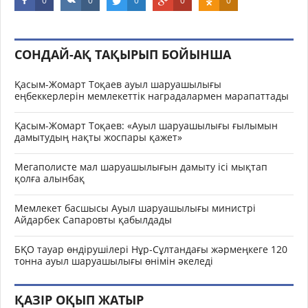
0
0
0
0
0
СОНДАЙ-АҚ ТАҚЫРЫП БОЙЫНША
Қасым-Жомарт Тоқаев ауыл шаруашылығы
еңбеккерлерін мемлекеттік наградалармен марапаттады
Қасым-Жомарт Тоқаев: «Ауыл шаруашылығы ғылымын
дамытудың нақты жоспары қажет»
Мегаполисте мал шаруашылығын дамыту ісі мықтап
қолға алынбақ
Мемлекет басшысы Ауыл шаруашылығы министрі
Айдарбек Сапаровты қабылдады
БҚО тауар өндірушілері Нұр-Сұлтандағы жәрмеңкеге 120
тонна ауыл шаруашылығы өнімін әкеледі
ҚАЗІР ОҚЫП ЖАТЫР