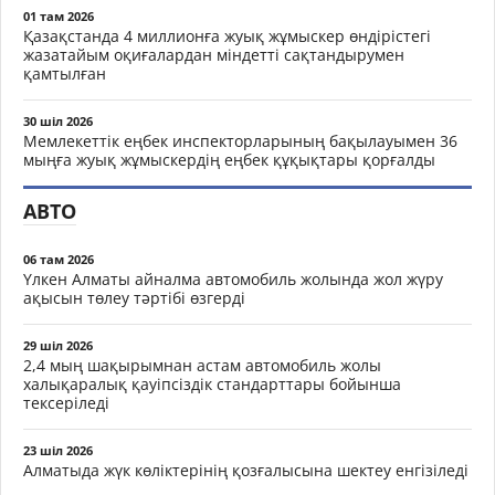
01 там 2026
Қазақстанда 4 миллионға жуық жұмыскер өндірістегі
жазатайым оқиғалардан міндетті сақтандырумен
қамтылған
30 шіл 2026
Мемлекеттік еңбек инспекторларының бақылауымен 36
мыңға жуық жұмыскердің еңбек құқықтары қорғалды
АВТО
06 там 2026
Үлкен Алматы айналма автомобиль жолында жол жүру
ақысын төлеу тәртібі өзгерді
29 шіл 2026
2,4 мың шақырымнан астам автомобиль жолы
халықаралық қауіпсіздік стандарттары бойынша
тексеріледі
23 шіл 2026
Алматыда жүк көліктерінің қозғалысына шектеу енгізіледі