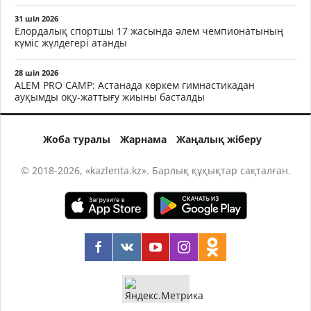
31 шіл 2026
Елордалық спортшы 17 жасында әлем чемпионатының
күміс жүлдегері атанды
28 шіл 2026
ALEM PRO CAMP: Астанада көркем гимнастикадан
ауқымды оқу-жаттығу жиыны басталды
Жоба туралы
Жарнама
Жаңалық жіберу
© 2018-2026, «kazlenta.kz». Барлық құқықтар сақталған.