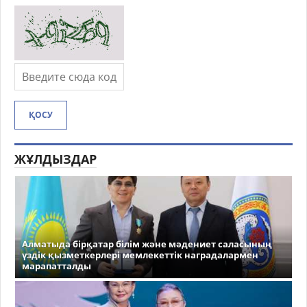
ҚОСУ
ЖҰЛДЫЗДАР
Алматыда бірқатар білім және мәдениет саласының
үздік қызметкерлері мемлекеттік наградалармен
марапатталды