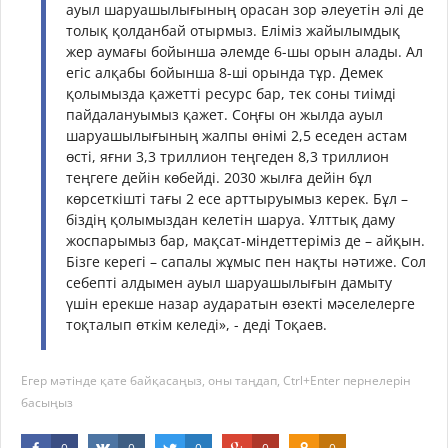
ауыл шаруашылығының орасан зор әлеуетін әлі де
толық қолданбай отырмыз. Еліміз жайылымдық
жер аумағы бойынша әлемде 6-шы орын алады. Ал
егіс алқабы бойынша 8-ші орында тұр. Демек
қолымызда қажетті ресурс бар, тек соны тиімді
пайдалануымыз қажет. Соңғы он жылда ауыл
шаруашылығының жалпы өнімі 2,5 еседен астам
өсті, яғни 3,3 триллион теңгеден 8,3 триллион
теңгеге дейін көбейді. 2030 жылға дейін бұл
көрсеткішті тағы 2 есе арттыруымыз керек. Бұл –
біздің қолымыздан келетін шаруа. Ұлттық даму
жоспарымыз бар, мақсат-міндеттеріміз де – айқын.
Бізге керегі – сапалы жұмыс пен нақты нәтиже. Сол
себепті алдымен ауыл шаруашылығын дамыту
үшін ерекше назар аударатын өзекті мәселелерге
тоқталып өткім келеді», - деді Тоқаев.
Егер мәтінде қате байқасаңыз, оны таңдап, Ctrl+Enter пернелерін
басыңыз