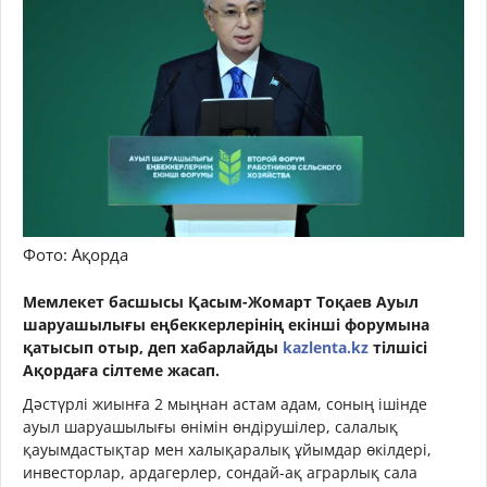
Фото: Ақорда
Мемлекет басшысы Қасым-Жомарт Тоқаев Ауыл
шаруашылығы еңбеккерлерінің екінші форумына
қатысып отыр, деп хабарлайды
kazlenta.kz
тілшісі
Ақордаға сілтеме жасап.
Дәстүрлі жиынға 2 мыңнан астам адам, соның ішінде
ауыл шаруашылығы өнімін өндірушілер, салалық
қауымдастықтар мен халықаралық ұйымдар өкілдері,
инвесторлар, ардагерлер, сондай-ақ аграрлық сала