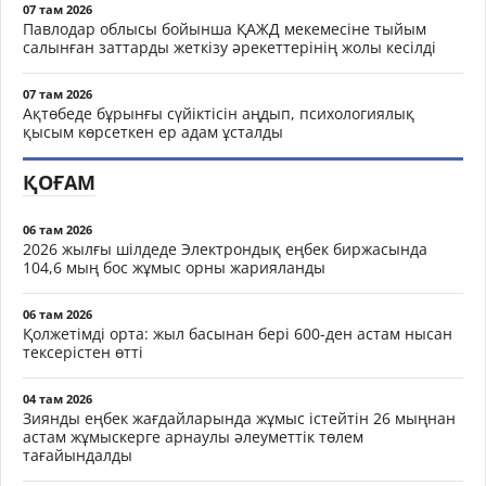
07 там 2026
Павлодар облысы бойынша ҚАЖД мекемесіне тыйым
салынған заттарды жеткізу әрекеттерінің жолы кесілді
07 там 2026
Ақтөбеде бұрынғы сүйіктісін аңдып, психологиялық
қысым көрсеткен ер адам ұсталды
ҚОҒАМ
06 там 2026
2026 жылғы шілдеде Электрондық еңбек биржасында
104,6 мың бос жұмыс орны жарияланды
06 там 2026
Қолжетімді орта: жыл басынан бері 600-ден астам нысан
тексерістен өтті
04 там 2026
Зиянды еңбек жағдайларында жұмыс істейтін 26 мыңнан
астам жұмыскерге арнаулы әлеуметтік төлем
тағайындалды