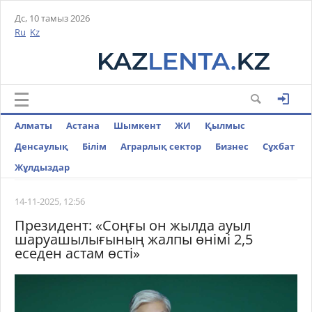
Дс, 10 тамыз 2026
Ru
Kz
Алматы
Астана
Шымкент
ЖИ
Қылмыс
Денсаулық
Білім
Аграрлық сектор
Бизнес
Cұхбат
Жұлдыздар
14-11-2025, 12:56
Президент: «Соңғы он жылда ауыл
шаруашылығының жалпы өнімі 2,5
еседен астам өсті»