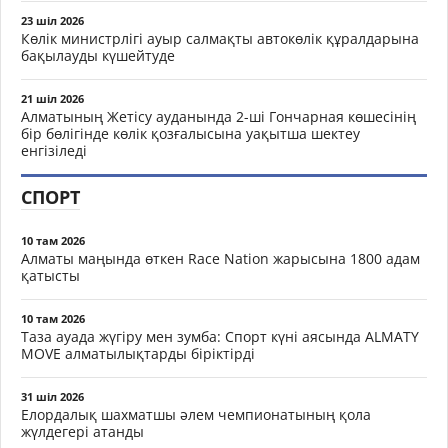
23 шіл 2026
Көлік министрлігі ауыр салмақты автокөлік құралдарына
бақылауды күшейтуде
21 шіл 2026
Алматының Жетісу ауданында 2-ші Гончарная көшесінің
бір бөлігінде көлік қозғалысына уақытша шектеу
енгізіледі
СПОРТ
10 там 2026
Алматы маңында өткен Race Nation жарысына 1800 адам
қатысты
10 там 2026
Таза ауада жүгіру мен зумба: Спорт күні аясында ALMATY
MOVE алматылықтарды біріктірді
31 шіл 2026
Елордалық шахматшы әлем чемпионатының қола
жүлдегері атанды