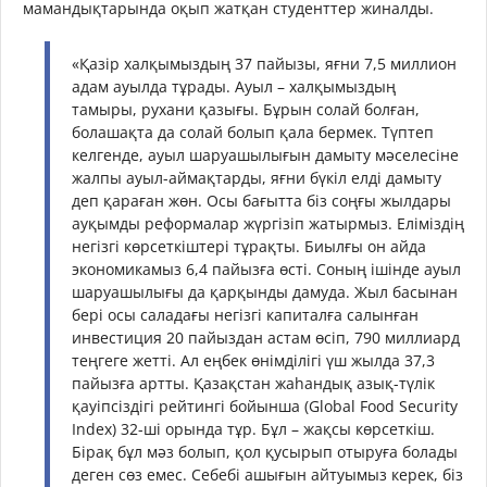
мамандықтарында оқып жатқан студенттер жиналды.
«Қазір халқымыздың 37 пайызы, яғни 7,5 миллион
адам ауылда тұрады. Ауыл – халқымыздың
тамыры, рухани қазығы. Бұрын солай болған,
болашақта да солай болып қала бермек. Түптеп
келгенде, ауыл шаруашылығын дамыту мәселесіне
жалпы ауыл-аймақтарды, яғни бүкіл елді дамыту
деп қараған жөн. Осы бағытта біз соңғы жылдары
ауқымды реформалар жүргізіп жатырмыз. Еліміздің
негізгі көрсеткіштері тұрақты. Биылғы он айда
экономикамыз 6,4 пайызға өсті. Соның ішінде ауыл
шаруашылығы да қарқынды дамуда. Жыл басынан
бері осы саладағы негізгі капиталға салынған
инвестиция 20 пайыздан астам өсіп, 790 миллиард
теңгеге жетті. Ал еңбек өнімділігі үш жылда 37,3
пайызға артты. Қазақстан жаһандық азық-түлік
қауіпсіздігі рейтингі бойынша (Global Food Security
Index) 32-ші орында тұр. Бұл – жақсы көрсеткіш.
Бірақ бұл мәз болып, қол қусырып отыруға болады
деген сөз емес. Себебі ашығын айтуымыз керек, біз