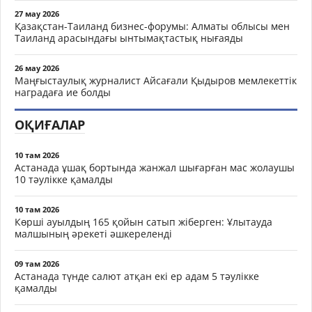
27 мау 2026
Қазақстан-Таиланд бизнес-форумы: Алматы облысы мен
Таиланд арасындағы ынтымақтастық нығаяды
26 мау 2026
Маңғыстаулық журналист Айсағали Қыдыров мемлекеттік
наградаға ие болды
ОҚИҒАЛАР
10 там 2026
Астанада ұшақ бортында жанжал шығарған мас жолаушы
10 тәулікке қамалды
10 там 2026
Көрші ауылдың 165 қойын сатып жіберген: Ұлытауда
малшының әрекеті әшкереленді
09 там 2026
Астанада түнде салют атқан екі ер адам 5 тәулікке
қамалды