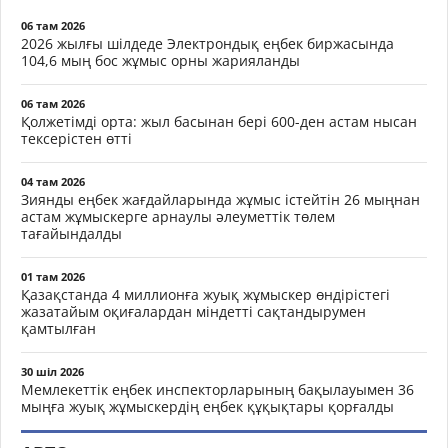
06 там 2026
2026 жылғы шілдеде Электрондық еңбек биржасында
104,6 мың бос жұмыс орны жарияланды
06 там 2026
Қолжетімді орта: жыл басынан бері 600-ден астам нысан
тексерістен өтті
04 там 2026
Зиянды еңбек жағдайларында жұмыс істейтін 26 мыңнан
астам жұмыскерге арнаулы әлеуметтік төлем
тағайындалды
01 там 2026
Қазақстанда 4 миллионға жуық жұмыскер өндірістегі
жазатайым оқиғалардан міндетті сақтандырумен
қамтылған
30 шіл 2026
Мемлекеттік еңбек инспекторларының бақылауымен 36
мыңға жуық жұмыскердің еңбек құқықтары қорғалды