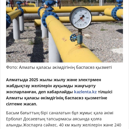
Фото: Алматы қаласы әкімдігінің баспасөз қызметі
Алматыда 2025 жылы жылу және электрмен
жабдықтау желілерін ауқымды жаңғырту
жоспарланған, деп хабарлайды
kazlenta.kz
тілшісі
Алматы қаласы әкімдігінің баспасөз қызметіне
сілтеме жасап.
Басым бағыттың бірі саналатын бұл жұмыс қала әкімі
Ерболат Досаевтың тапсырмасы аясында қолға
алынды.Жоспарға сәйкес, 40 км жылу желілерін және 240