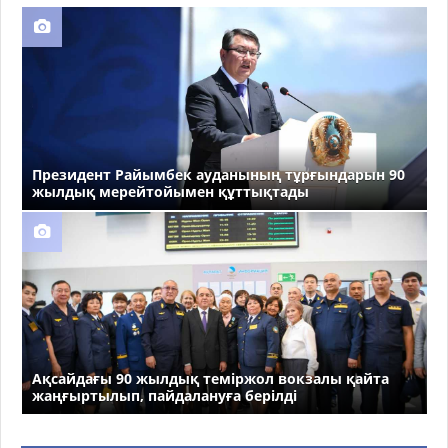
Президент Райымбек ауданының тұрғындарын 90
жылдық мерейтойымен құттықтады
Ақсайдағы 90 жылдық теміржол вокзалы қайта
жаңғыртылып, пайдалануға берілді