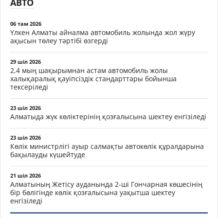
АВТО
06 там 2026
Үлкен Алматы айналма автомобиль жолында жол жүру
ақысын төлеу тәртібі өзгерді
29 шіл 2026
2,4 мың шақырымнан астам автомобиль жолы
халықаралық қауіпсіздік стандарттары бойынша
тексеріледі
23 шіл 2026
Алматыда жүк көліктерінің қозғалысына шектеу енгізіледі
23 шіл 2026
Көлік министрлігі ауыр салмақты автокөлік құралдарына
бақылауды күшейтуде
21 шіл 2026
Алматының Жетісу ауданында 2-ші Гончарная көшесінің
бір бөлігінде көлік қозғалысына уақытша шектеу
енгізіледі