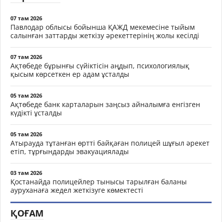
07 там 2026
Павлодар облысы бойынша ҚАЖД мекемесіне тыйым
салынған заттарды жеткізу әрекеттерінің жолы кесілді
07 там 2026
Ақтөбеде бұрынғы сүйіктісін аңдып, психологиялық
қысым көрсеткен ер адам ұсталды
05 там 2026
Ақтөбеде банк карталарын заңсыз айналымға енгізген
күдікті ұсталды
05 там 2026
Атырауда тұтанған өртті байқаған полицей шұғыл әрекет
етіп, тұрғындарды эвакуациялады
03 там 2026
Қостанайда полицейлер тынысы тарылған баланы
ауруханаға жедел жеткізуге көмектесті
ҚОҒАМ