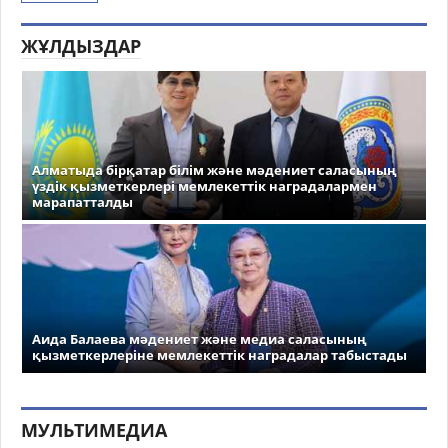
ЖҰЛДЫЗДАР
Алматыда бірқатар білім және мәдениет саласының
үздік қызметкерлері мемлекеттік наградалармен
марапатталды
Аида Балаева мәдениет және медиа саласының
қызметкерлеріне мемлекеттік наградалар табыстады
МУЛЬТИМЕДИА