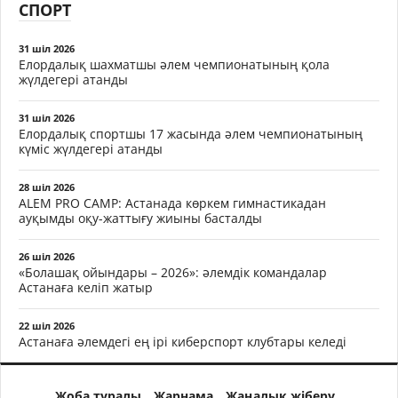
СПОРТ
31 шіл 2026
Елордалық шахматшы әлем чемпионатының қола
жүлдегері атанды
31 шіл 2026
Елордалық спортшы 17 жасында әлем чемпионатының
күміс жүлдегері атанды
28 шіл 2026
ALEM PRO CAMP: Астанада көркем гимнастикадан
ауқымды оқу-жаттығу жиыны басталды
26 шіл 2026
«Болашақ ойындары – 2026»: әлемдік командалар
Астанаға келіп жатыр
22 шіл 2026
Астанаға әлемдегі ең ірі киберспорт клубтары келеді
Жоба туралы
Жарнама
Жаңалық жіберу