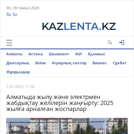
Жс, 09 тамыз 2026
Ru
Kz
Алматы
Астана
Шымкент
ЖИ
Қылмыс
Денсаулық
Білім
Аграрлық сектор
Бизнес
Cұхбат
Жұлдыздар
7-01-2025, 11:58
Алматыда жылу және электрмен
жабдықтау желілерін жаңғырту: 2025
жылға арналған жоспарлар