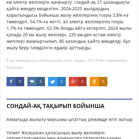
км электр желілерін жаңғырту, сондай-ақ 21 қазандықты
қайта жөндеу көзделген. 2024-2025 жылдардың
қорытындысы бойынша жылу желілерінің тозуы 3,8%-ға
төмендеп, 54,1%-ға жетті, ал электр желілерінің тозуы
1,7%-ға төмендеп, 63,3% болды.Айта кетерлігі, 2024 жылы
қалада 20 км жылу желілері, 220 км-ден астам электр
желілері жаңғыртылып, 85 қазандық қайта жөнделді, бұл
жылу беру тиімділігін едәуір арттырды.
Егер мәтінде қате байқасаңыз, оны таңдап, Ctrl+Enter пернелерін
басыңыз
0
0
0
0
0
СОНДАЙ-АҚ ТАҚЫРЫП БОЙЫНША
Алматыда жылыту маусымы штаттық режимде өтіп жатыр
Үкімет Жезқазған қаласының жылу желілерін
реконструкциялау мен жаңғыртуға резервтен қаржы