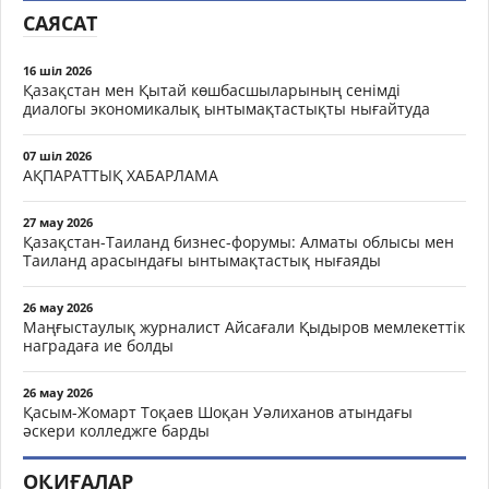
САЯСАТ
16 шіл 2026
Қазақстан мен Қытай көшбасшыларының сенімді
диалогы экономикалық ынтымақтастықты нығайтуда
07 шіл 2026
АҚПАРАТТЫҚ ХАБАРЛАМА
27 мау 2026
Қазақстан-Таиланд бизнес-форумы: Алматы облысы мен
Таиланд арасындағы ынтымақтастық нығаяды
26 мау 2026
Маңғыстаулық журналист Айсағали Қыдыров мемлекеттік
наградаға ие болды
26 мау 2026
Қасым-Жомарт Тоқаев Шоқан Уәлиханов атындағы
әскери колледжге барды
ОҚИҒАЛАР