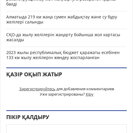
бөлді
Алматыда 219 км жаңа сумен жабдықтау және су бұру
желілері салынды
СҚО-да жылу желілерін жаңарту бойынша жол картасы
жасалды
2023 жылы республикалық бюджет қаражаты есебінен
133 км жылу желілерін жөндеу жоспарланған
ҚАЗІР ОҚЫП ЖАТЫР
Зарегистрируйтесь
для добавления комментариев
Уже зарегистрированы?
Кіру
ПІКІР ҚАЛДЫРУ