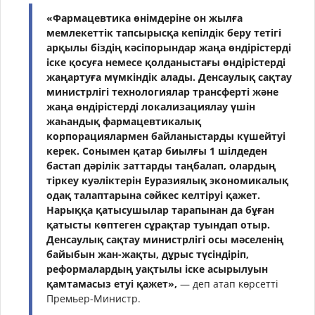
«Фармацевтика өнімдеріне он жылға
мемлекеттік тапсырысқа кепілдік беру тетігі
арқылы біздің кәсіпорындар жаңа өндірістерді
іске қосуға немесе қолданыстағы өндірістерді
жаңартуға мүмкіндік алады. Денсаулық сақтау
министрлігі технологиялар трансферті және
жаңа өндірістерді локализациялау үшін
жаһандық фармацевтикалық
корпорациялармен байланыстарды күшейтуі
керек. Сонымен қатар биылғы 1 шілдеден
бастап дәрілік заттарды таңбалап, олардың
тіркеу куәліктерін Еуразиялық экономикалық
одақ талаптарына сәйкес келтіруі қажет.
Нарыққа қатысушылар тарапынан да бұған
қатысты көптеген сұрақтар туындап отыр.
Денсаулық сақтау министрлігі осы мәселенің
байыбын жан-жақты, дұрыс түсіндіріп,
реформалардың уақтылы іске асырылуын
қамтамасыз етуі қажет»,
— деп атап көрсетті
Премьер-Министр.