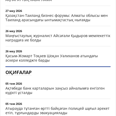
27 мау 2026
Қазақстан-Таиланд бизнес-форумы: Алматы облысы мен
Таиланд арасындағы ынтымақтастық нығаяды
26 мау 2026
Маңғыстаулық журналист Айсағали Қыдыров мемлекеттік
наградаға ие болды
26 мау 2026
Қасым-Жомарт Тоқаев Шоқан Уәлиханов атындағы
әскери колледжге барды
ОҚИҒАЛАР
05 там 2026
Ақтөбеде банк карталарын заңсыз айналымға енгізген
күдікті ұсталды
05 там 2026
Атырауда тұтанған өртті байқаған полицей шұғыл әрекет
етіп, тұрғындарды эвакуациялады