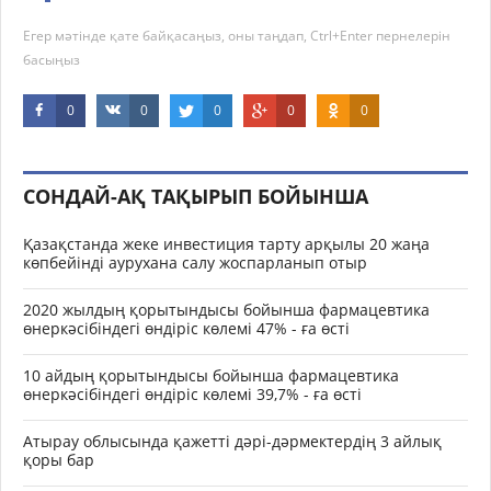
Егер мәтінде қате байқасаңыз, оны таңдап, Ctrl+Enter пернелерін
басыңыз
0
0
0
0
0
СОНДАЙ-АҚ ТАҚЫРЫП БОЙЫНША
Қазақстанда жеке инвестиция тарту арқылы 20 жаңа
көпбейінді аурухана салу жоспарланып отыр
2020 жылдың қорытындысы бойынша фармацевтика
өнеркәсібіндегі өндіріс көлемі 47% - ға өсті
10 айдың қорытындысы бойынша фармацевтика
өнеркәсібіндегі өндіріс көлемі 39,7% - ға өсті
Атырау облысында қажетті дәрі-дәрмектердің 3 айлық
қоры бар