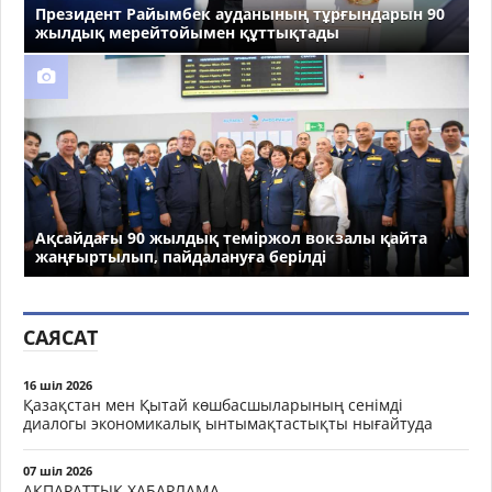
Президент Райымбек ауданының тұрғындарын 90
жылдық мерейтойымен құттықтады
Ақсайдағы 90 жылдық теміржол вокзалы қайта
жаңғыртылып, пайдалануға берілді
САЯСАТ
16 шіл 2026
Қазақстан мен Қытай көшбасшыларының сенімді
диалогы экономикалық ынтымақтастықты нығайтуда
07 шіл 2026
АҚПАРАТТЫҚ ХАБАРЛАМА