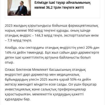
Елімізде ішкі тауар айналымының
көлемі 36,2 трлн теңгеге жетті
2023 жылдың қорытындысы бойынша фармацевтикалық
нарық көлемі 950 млрд теңгені құрады, оның ішінде
отандық өндіріс – 144,3 млрд теңге, экспортталатын өнім
– 7,9 млрд теңге.
Алайда, осы сектордағы отандық өндірістің үлесі 20%-дан
14%-ға дейін төмендеді. Бұл жыл сайын дәрі-дәрмектерге
деген ішкі қажеттіліктің артуына байланысты болып
отыр.
Олжас Бектенов Мемлекет басшысының отандық
өндірістегі дәрі-дәрмектер мен медициналық
бұйымдардың үлесін 2025 жылға қарай 50%-ға дейін
жеткізу жөніндегі міндетін еске салды. Ол үшін бірқатар
инвестициялық және салықтық преференциялар
қарастырылған, мемлекеттік қолдаудың қажетті
құралдары бар.