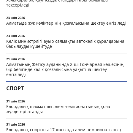
тексеріледі
23 шіл 2026
Алматыда жүк көліктерінің қозғалысына шектеу енгізіледі
23 шіл 2026
Көлік министрлігі ауыр салмақты автокөлік құралдарына
бақылауды күшейтуде
21 шіл 2026
Алматының Жетісу ауданында 2-ші Гончарная көшесінің
бір бөлігінде көлік қозғалысына уақытша шектеу
енгізіледі
СПОРТ
31 шіл 2026
Елордалық шахматшы әлем чемпионатының қола
жүлдегері атанды
31 шіл 2026
Елордалық спортшы 17 жасында әлем чемпионатының