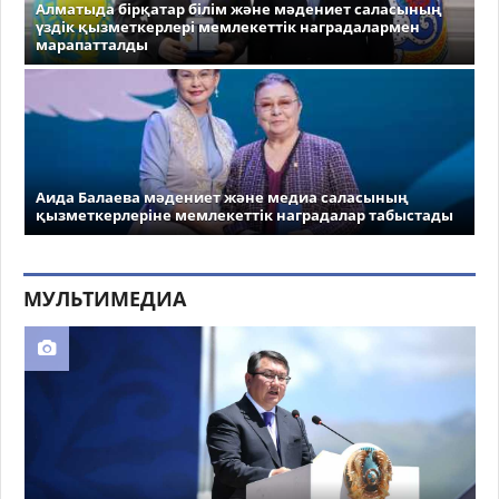
Алматыда бірқатар білім және мәдениет саласының
үздік қызметкерлері мемлекеттік наградалармен
марапатталды
Аида Балаева мәдениет және медиа саласының
қызметкерлеріне мемлекеттік наградалар табыстады
МУЛЬТИМЕДИА