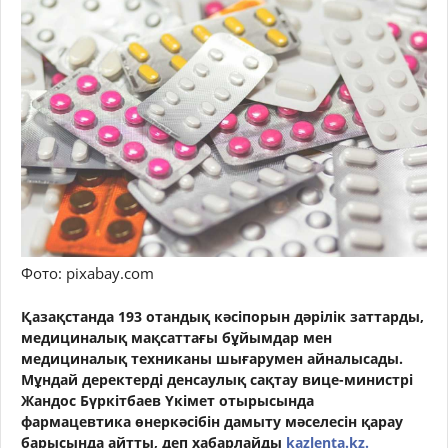
Фото: pixabay.com
Қазақстанда 193 отандық кәсіпорын дәрілік заттарды,
медициналық мақсаттағы бұйымдар мен
медициналық техниканы шығарумен айналысады.
Мұндай деректерді денсаулық сақтау вице-министрі
Жандос Бүркітбаев Үкімет отырысында
фармацевтика өнеркәсібін дамыту мәселесін қарау
барысында айтты, деп хабарлайды
kazlenta.kz.