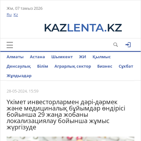
Жм, 07 тамыз 2026
Ru
Kz
Алматы
Астана
Шымкент
ЖИ
Қылмыс
Денсаулық
Білім
Аграрлық сектор
Бизнес
Cұхбат
Жұлдыздар
28-05-2024, 15:59
Үкімет инвесторлармен дәрі-дәрмек
және медициналық бұйымдар өндірісі
бойынша 29 жаңа жобаны
локализациялау бойынша жұмыс
жүргізуде