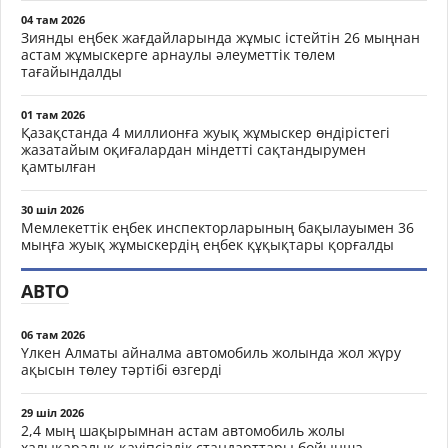
04 там 2026
Зиянды еңбек жағдайларында жұмыс істейтін 26 мыңнан
астам жұмыскерге арнаулы әлеуметтік төлем
тағайындалды
01 там 2026
Қазақстанда 4 миллионға жуық жұмыскер өндірістегі
жазатайым оқиғалардан міндетті сақтандырумен
қамтылған
30 шіл 2026
Мемлекеттік еңбек инспекторларының бақылауымен 36
мыңға жуық жұмыскердің еңбек құқықтары қорғалды
АВТО
06 там 2026
Үлкен Алматы айналма автомобиль жолында жол жүру
ақысын төлеу тәртібі өзгерді
29 шіл 2026
2,4 мың шақырымнан астам автомобиль жолы
халықаралық қауіпсіздік стандарттары бойынша