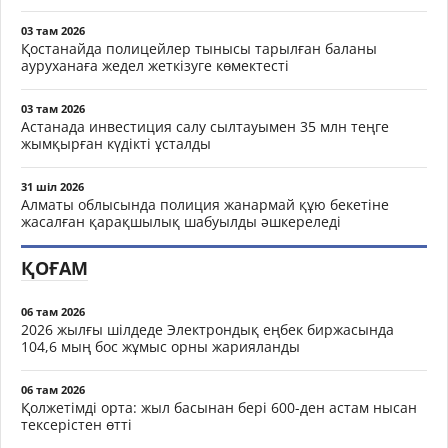
03 там 2026
Қостанайда полицейлер тынысы тарылған баланы
ауруханаға жедел жеткізуге көмектесті
03 там 2026
Астанада инвестиция салу сылтауымен 35 млн теңге
жымқырған күдікті ұсталды
31 шіл 2026
Алматы облысында полиция жанармай құю бекетіне
жасалған қарақшылық шабуылды әшкереледі
ҚОҒАМ
06 там 2026
2026 жылғы шілдеде Электрондық еңбек биржасында
104,6 мың бос жұмыс орны жарияланды
06 там 2026
Қолжетімді орта: жыл басынан бері 600-ден астам нысан
тексерістен өтті