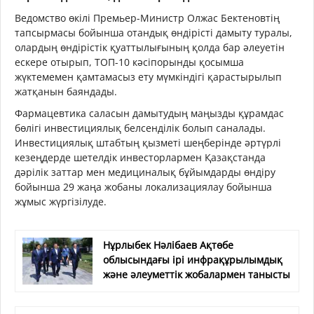
Ведомство өкілі Премьер-Министр Олжас Бектеновтің
тапсырмасы бойынша отандық өндірісті дамыту туралы,
олардың өндірістік қуаттылығының қолда бар әлеуетін
ескере отырып, ТОП-10 кәсіпорынды қосымша
жүктемемен қамтамасыз ету мүмкіндігі қарастырылып
жатқанын баяндады.
Фармацевтика саласын дамытудың маңызды құрамдас
бөлігі инвестициялық белсенділік болып саналады.
Инвестициялық штабтың қызметі шеңберінде әртүрлі
кезеңдерде шетелдік инвесторлармен Қазақстанда
дәрілік заттар мен медициналық бұйымдарды өндіру
бойынша 29 жаңа жобаны локализациялау бойынша
жұмыс жүргізілуде.
Нұрлыбек Нәлібаев Ақтөбе
облысындағы ірі инфрақұрылымдық
және әлеуметтік жобалармен танысты