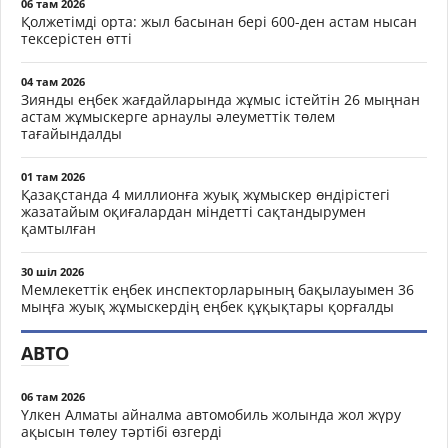
06 там 2026
Қолжетімді орта: жыл басынан бері 600-ден астам нысан
тексерістен өтті
04 там 2026
Зиянды еңбек жағдайларында жұмыс істейтін 26 мыңнан
астам жұмыскерге арнаулы әлеуметтік төлем
тағайындалды
01 там 2026
Қазақстанда 4 миллионға жуық жұмыскер өндірістегі
жазатайым оқиғалардан міндетті сақтандырумен
қамтылған
30 шіл 2026
Мемлекеттік еңбек инспекторларының бақылауымен 36
мыңға жуық жұмыскердің еңбек құқықтары қорғалды
АВТО
06 там 2026
Үлкен Алматы айналма автомобиль жолында жол жүру
ақысын төлеу тәртібі өзгерді