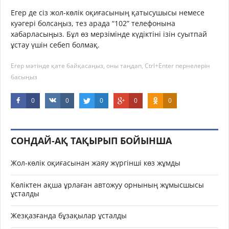
Егер де сіз жол-көлік оқиғасының қатысушысы немесе
куәгері болсаңыз, тез арада “102” телефонына
хабарласыңыз. Бұл өз мерзімінде күдіктіні ізін суытпай
ұстау үшін себеп болмақ.
Егер мәтінде қате байқасаңыз, оны таңдап, Ctrl+Enter пернелерін
басыңыз
0
0
0
0
0
СОНДАЙ-АҚ ТАҚЫРЫП БОЙЫНША
Жол-көлік оқиғасынан жаяу жүргінші көз жұмды
Көліктен ақша ұрлаған автожуу орнының жұмысшысы
ұсталды
Жезқазғанда бұзақылар ұсталды