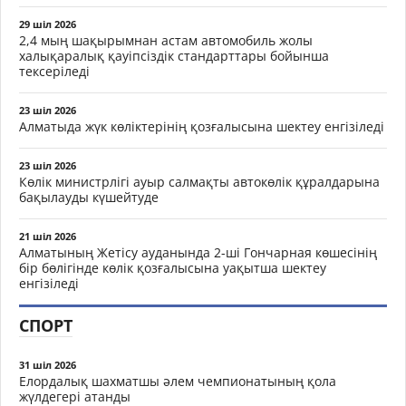
29 шіл 2026
2,4 мың шақырымнан астам автомобиль жолы
халықаралық қауіпсіздік стандарттары бойынша
тексеріледі
23 шіл 2026
Алматыда жүк көліктерінің қозғалысына шектеу енгізіледі
23 шіл 2026
Көлік министрлігі ауыр салмақты автокөлік құралдарына
бақылауды күшейтуде
21 шіл 2026
Алматының Жетісу ауданында 2-ші Гончарная көшесінің
бір бөлігінде көлік қозғалысына уақытша шектеу
енгізіледі
СПОРТ
31 шіл 2026
Елордалық шахматшы әлем чемпионатының қола
жүлдегері атанды