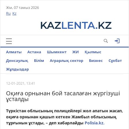
Жм, 07 тамыз 2026
Ru
Kz
Алматы
Астана
Шымкент
ЖИ
Қылмыс
Денсаулық
Білім
Аграрлық сектор
Бизнес
Cұхбат
Жұлдыздар
12-01-2021, 13:41
Оқиға орнынан бой тасалаған жүргізуші
ұсталды
Түркістан облысының полицейлері жол апатын жасап,
оқиға орнынан қашып кеткен Жамбыл облысының
тұрғынын ұстады, – деп хабарлайды
Polisia.kz.