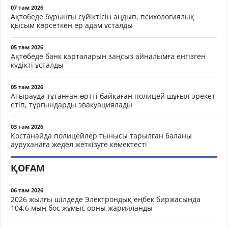
07 там 2026
Ақтөбеде бұрынғы сүйіктісін аңдып, психологиялық
қысым көрсеткен ер адам ұсталды
05 там 2026
Ақтөбеде банк карталарын заңсыз айналымға енгізген
күдікті ұсталды
05 там 2026
Атырауда тұтанған өртті байқаған полицей шұғыл әрекет
етіп, тұрғындарды эвакуациялады
03 там 2026
Қостанайда полицейлер тынысы тарылған баланы
ауруханаға жедел жеткізуге көмектесті
ҚОҒАМ
06 там 2026
2026 жылғы шілдеде Электрондық еңбек биржасында
104,6 мың бос жұмыс орны жарияланды