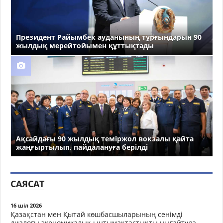
Президент Райымбек ауданының тұрғындарын 90
жылдық мерейтойымен құттықтады
Ақсайдағы 90 жылдық теміржол вокзалы қайта
жаңғыртылып, пайдалануға берілді
САЯСАТ
16 шіл 2026
Қазақстан мен Қытай көшбасшыларының сенімді
диалогы экономикалық ынтымақтастықты нығайтуда