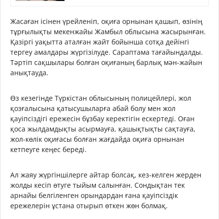
Жасаған ісінен үрейленіп, оқиға орнынан қашып, өзінің
тұрғылықты мекенжайы Жамбыл облысына жасырынған.
Қазіргі уақытта аталған жайт бойынша сотқа дейінгі
тергеу амалдары жүргізілуде. Сараптама тағайындалды.
Тәртіп сақшылары болған оқиғаның барлық мән-жайын
анықтауда.
Өз кезегінде Түркістан облысының полицейлері, жол
қозғалысына қатысушыларға абай болу мен жол
қауіпсіздігі ережесін бұзбау керектігін ескертеді. Оған
қоса жылдамдықты асырмауға, қашықтықты сақтауға,
жол-көлік оқиғасы болған жағдайда оқиға орнынан
кетпеуге кеңес береді.
Ал жаяу жүргіншілерге айтар болсақ, кез-келген жерден
жолды кесіп өтуге тыйым салынған. Сондықтан тек
арнайы белгіленген орындардан ғана қауіпсіздік
ережелерін ұстана отырып өткен жөн болмақ.