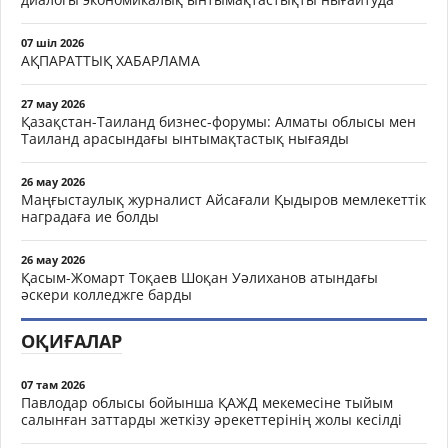
07 шіл 2026
АҚПАРАТТЫҚ ХАБАРЛАМА
27 мау 2026
Қазақстан-Таиланд бизнес-форумы: Алматы облысы мен
Таиланд арасындағы ынтымақтастық нығаяды
26 мау 2026
Маңғыстаулық журналист Айсағали Қыдыров мемлекеттік
наградаға ие болды
26 мау 2026
Қасым-Жомарт Тоқаев Шоқан Уәлиханов атындағы
әскери колледжге барды
ОҚИҒАЛАР
07 там 2026
Павлодар облысы бойынша ҚАЖД мекемесіне тыйым
салынған заттарды жеткізу әрекеттерінің жолы кесілді