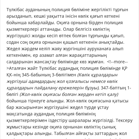
Түлкібас ауданының полиция бөліміне жергілікті тұрғын
арызданып, кешкі уақытта інісін көлік қағып кеткені
бойынша хабарлайды. Оқиға орнына бірден полиция
қызметкерлері аттанады. Олар белгісіз көліктің
жүргізушісі жолды кесіп өтпек болған тұрғынды қағып,
содан соң оқиға орнынан қашып кеткенін анықтайды.
Жедел жәрдем келіп жаяу жүргіншіні ауруханаға алып
кеткенімен, ер азамат алған жарақаттарының
салдарынан жансақтау бөлімінде көз жұмған.
<!--more--
>Аталған жайт Түлкібас аудандық полиция бөлімінде ҚР
ҚК-нің 345-бабының 3-бөлігімен
(Көлік құралдарын
жүргізуші адамдардың жол қозғалысы немесе көлік
құралдарын пайдалану ережелерін бұзуы)
, 347-баптың 1-
бөлігі
(Жол-көлік оқиғасы болған жерден кетіп қалу)
бойынша тіркеуге алынды. Жол-көлік оқиғасына қатысы
бар жасырынған жүргізушіні жедел түрде ұстау
мақсатында аудандық полиция бөлімінің
қызметкерлерімен іздестіру шаралары жүргізілді. Тексеру
жұмыстары кезінде оқиға орнынан көліктің сынық
қалдықтары алынды. Табылған айғақты заттардың жол