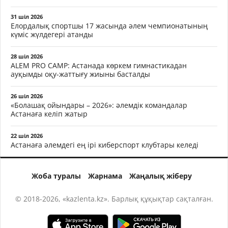
31 шіл 2026
Елордалық спортшы 17 жасында әлем чемпионатының
күміс жүлдегері атанды
28 шіл 2026
ALEM PRO CAMP: Астанада көркем гимнастикадан
ауқымды оқу-жаттығу жиыны басталды
26 шіл 2026
«Болашақ ойындары – 2026»: әлемдік командалар
Астанаға келіп жатыр
22 шіл 2026
Астанаға әлемдегі ең ірі киберспорт клубтары келеді
Жоба туралы
Жарнама
Жаңалық жіберу
© 2018-2026, «kazlenta.kz». Барлық құқықтар сақталған.