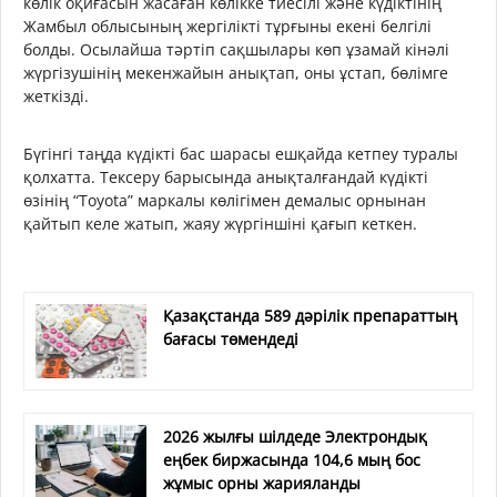
көлік оқиғасын жасаған көлікке тиесілі және күдіктінің
Жамбыл облысының жергілікті тұрғыны екені белгілі
болды. Осылайша тәртіп сақшылары көп ұзамай кінәлі
жүргізушінің мекенжайын анықтап, оны ұстап, бөлімге
жеткізді.
Бүгінгі таңда күдікті бас шарасы ешқайда кетпеу туралы
қолхатта. Тексеру барысында анықталғандай күдікті
өзінің “Toyota” маркалы көлігімен демалыс орнынан
қайтып келе жатып, жаяу жүргіншіні қағып кеткен.
Қазақстанда 589 дәрілік препараттың
бағасы төмендеді
2026 жылғы шілдеде Электрондық
еңбек биржасында 104,6 мың бос
жұмыс орны жарияланды