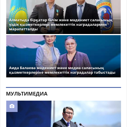
Алматыда бірқатар білім және мәдениет саласының
үздік қызметкерлері мемлекеттік наградалармен
марапатталды
Аида Балаева мәдениет және медиа саласының
қызметкерлеріне мемлекеттік наградалар табыстады
МУЛЬТИМЕДИА