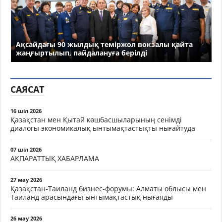
Ақсайдағы 90 жылдық теміржол вокзалы қайта
жаңғыртылып, пайдалануға берілді
САЯСАТ
16 шіл 2026
Қазақстан мен Қытай көшбасшыларының сенімді
диалогы экономикалық ынтымақтастықты нығайтуда
07 шіл 2026
АҚПАРАТТЫҚ ХАБАРЛАМА
27 мау 2026
Қазақстан-Таиланд бизнес-форумы: Алматы облысы мен
Таиланд арасындағы ынтымақтастық нығаяды
26 мау 2026