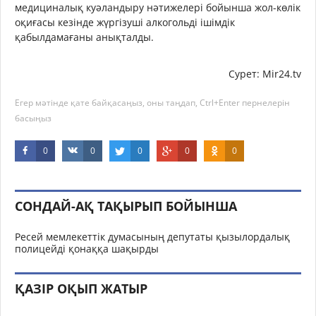
медициналық куәландыру нәтижелері бойынша жол-көлік
оқиғасы кезінде жүргізуші алкогольді ішімдік
қабылдамағаны анықталды.
Сурет:
Mir24.tv
Егер мәтінде қате байқасаңыз, оны таңдап, Ctrl+Enter пернелерін
басыңыз
0
0
0
0
0
СОНДАЙ-АҚ ТАҚЫРЫП БОЙЫНША
Ресей мемлекеттік думасының депутаты қызылордалық
полицейді қонаққа шақырды
ҚАЗІР ОҚЫП ЖАТЫР