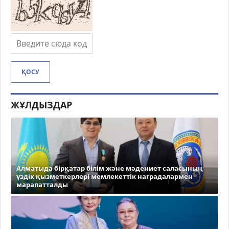
ҚОСУ
ЖҰЛДЫЗДАР
Алматыда бірқатар білім және мәдениет саласының
үздік қызметкерлері мемлекеттік наградалармен
марапатталды