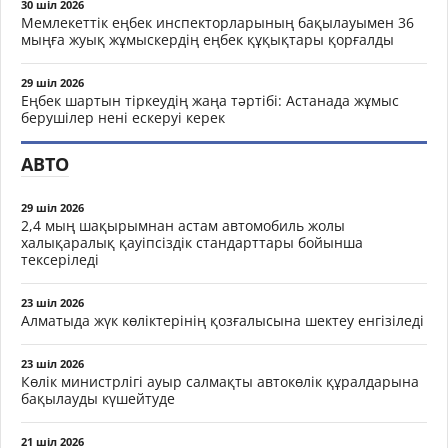
30 шіл 2026
Мемлекеттік еңбек инспекторларының бақылауымен 36
мыңға жуық жұмыскердің еңбек құқықтары қорғалды
29 шіл 2026
Еңбек шартын тіркеудің жаңа тәртібі: Астанада жұмыс
берушілер нені ескеруі керек
АВТО
29 шіл 2026
2,4 мың шақырымнан астам автомобиль жолы
халықаралық қауіпсіздік стандарттары бойынша
тексеріледі
23 шіл 2026
Алматыда жүк көліктерінің қозғалысына шектеу енгізіледі
23 шіл 2026
Көлік министрлігі ауыр салмақты автокөлік құралдарына
бақылауды күшейтуде
21 шіл 2026