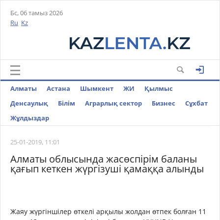
Бс, 06 тамыз 2026
Ru
Kz
Алматы
Астана
Шымкент
ЖИ
Қылмыс
Денсаулық
Білім
Аграрлық сектор
Бизнес
Cұхбат
Жұлдыздар
25-01-2019, 11:01
Алматы облысында жасөспірім баланы
қағып кеткен жүргізуші қамаққа алынды
Жаяу жүргіншілер өткелі
арқылы жолдан өтпек болған 11