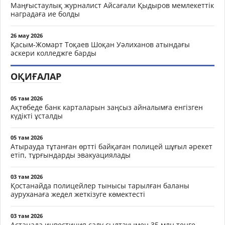
Маңғыстаулық журналист Айсағали Қыдыров мемлекеттік
наградаға ие болды
26 мау 2026
Қасым-Жомарт Тоқаев Шоқан Уәлиханов атындағы
әскери колледжге барды
ОҚИҒАЛАР
05 там 2026
Ақтөбеде банк карталарын заңсыз айналымға енгізген
күдікті ұсталды
05 там 2026
Атырауда тұтанған өртті байқаған полицей шұғыл әрекет
етіп, тұрғындарды эвакуациялады
03 там 2026
Қостанайда полицейлер тынысы тарылған баланы
ауруханаға жедел жеткізуге көмектесті
03 там 2026
Астанада инвестиция салу сылтауымен 35 млн теңге