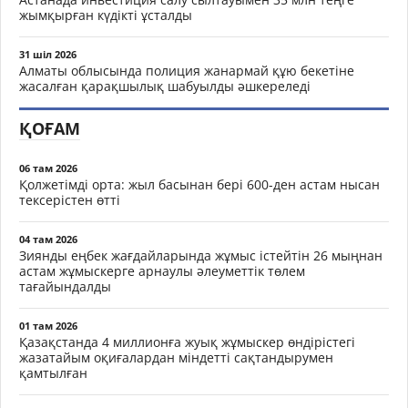
жымқырған күдікті ұсталды
31 шіл 2026
Алматы облысында полиция жанармай құю бекетіне
жасалған қарақшылық шабуылды әшкереледі
ҚОҒАМ
06 там 2026
Қолжетімді орта: жыл басынан бері 600-ден астам нысан
тексерістен өтті
04 там 2026
Зиянды еңбек жағдайларында жұмыс істейтін 26 мыңнан
астам жұмыскерге арнаулы әлеуметтік төлем
тағайындалды
01 там 2026
Қазақстанда 4 миллионға жуық жұмыскер өндірістегі
жазатайым оқиғалардан міндетті сақтандырумен
қамтылған