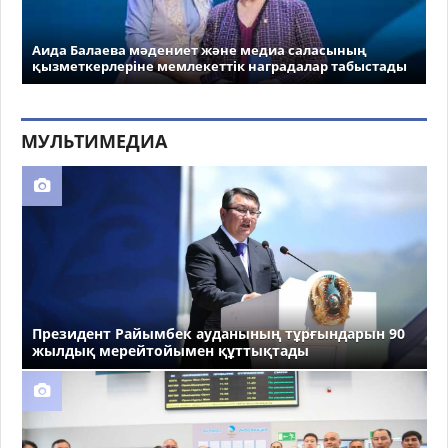
Аида Балаева мәдениет және медиа саласының
қызметкерлеріне мемлекеттік наградалар табыстады
МУЛЬТИМЕДИА
Президент Райымбек ауданының тұрғындарын 90
жылдық мерейтойымен құттықтады