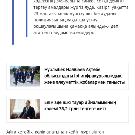
кодексінің 345-бабына сәйкес сотқа дейінгі
тергеу амалдары жүргізілуде. Қазіргі уақытта
23 жастағы көлік жүргізушісі Іле ауданы
полициясының уақытша ұстау
оқшаулағышына қамаққа алынды»,- деп
атап өтті ведомство өкілдері.
Нұрлыбек Нәлібаев Ақтөбе
облысындағы ірі инфрақұрылымдық
және әлеуметтік жобалармен танысты
Елімізде ішкі тауар айналымының
көлемі 36,2 трлн теңгеге жетті
Айта кетейік, көлік апатынан кейін жүргізілген