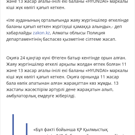
және 13 жасар ағалы-інілі екі баланы «HYUNDAI» маркалы
кіші жүк көлігі қағып кеткен.
«Іле ауданының орталығында жаяу жүргіншілер өткелінде
баланы қағып кеткен жүргізуші қамаққа алынды»,- деп
хабарлайды
zakon.kz
, Алматы облысы Полиция
департаментінің баспасөз қызметіне сілтеме жасап.
Оқиға 24 қаңтар күні Өтеген батыр кентінде орын алған.
Жаяу жүргіншілер өткелі арқылы жолдан өтпек болған 11
және 13 жасар ағалы-інілі екі баланы «HYUNDAI» маркалы
кіші жүк көлігі қағып кеткен. Оқиға орнында 11 жасар
бала көлік апатынан алған жарақаттан көз жұмды. 13
жастағы жасөспірім әртүрлі дене жарақатын алып,
амбулаторлық емдеуге жіберілді.
«Бұл факті бойынша ҚР Қылмыстық