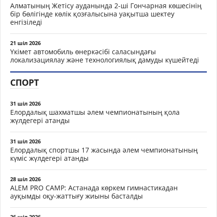
Алматының Жетісу ауданында 2-ші Гончарная көшесінің
бір бөлігінде көлік қозғалысына уақытша шектеу
енгізіледі
21 шіл 2026
Үкімет автомобиль өнеркәсібі саласындағы
локализациялау және технологиялық дамуды күшейтеді
СПОРТ
31 шіл 2026
Елордалық шахматшы әлем чемпионатының қола
жүлдегері атанды
31 шіл 2026
Елордалық спортшы 17 жасында әлем чемпионатының
күміс жүлдегері атанды
28 шіл 2026
ALEM PRO CAMP: Астанада көркем гимнастикадан
ауқымды оқу-жаттығу жиыны басталды
26 шіл 2026